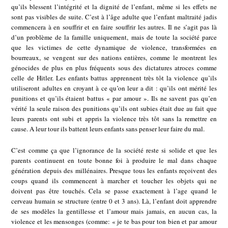
qu’ils blessent l’intégrité et la dignité de l’enfant, même si les effets ne
sont pas visibles de suite. C’est à l’âge adulte que l’enfant maltraité jadis
commencera à en souffrir et en faire souffrir les autres. Il ne s’agit pas là
d’un problème de la famille uniquement, mais de toute la société parce
que les victimes de cette dynamique de violence, transformées en
bourreaux, se vengent sur des nations entières, comme le montrent les
génocides de plus en plus fréquents sous des dictatures atroces comme
celle de Hitler. Les enfants battus apprennent très tôt la violence qu’ils
utiliseront adultes en croyant à ce qu’on leur a dit : qu’ils ont mérité les
punitions et qu’ils étaient battus « par amour ». Ils ne savent pas qu’en
vérité la seule raison des punitions qu’ils ont subies était due au fait que
leurs parents ont subi et appris la violence très tôt sans la remettre en
cause. A leur tour ils battent leurs enfants sans penser leur faire du mal.
C’est comme ça que l’ignorance de la société reste si solide et que les
parents continuent en toute bonne foi à produire le mal dans chaque
génération depuis des millénaires. Presque tous les enfants reçoivent des
coups quand ils commencent à marcher et toucher les objets qui ne
doivent pas être touchés. Cela se passe exactement à l’age quand le
cerveau humain se structure (entre 0 et 3 ans). Là, l’enfant doit apprendre
de ses modèles la gentillesse et l’amour mais jamais, en aucun cas, la
violence et les mensonges (comme: « je te bas pour ton bien et par amour