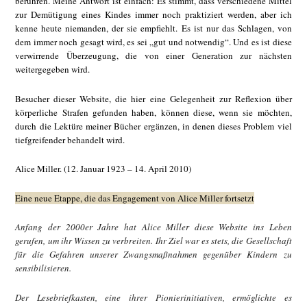
berühren. Meine Antwort ist einfach: Es stimmt, dass verschiedene Mittel
zur Demütigung eines Kindes immer noch praktiziert werden, aber ich
kenne heute niemanden, der sie empfiehlt. Es ist nur das Schlagen, von
dem immer noch gesagt wird, es sei „gut und notwendig“. Und es ist diese
verwirrende Überzeugung, die von einer Generation zur nächsten
weitergegeben wird.
Besucher dieser Website, die hier eine Gelegenheit zur Reflexion über
körperliche Strafen gefunden haben, können diese, wenn sie möchten,
durch die Lektüre meiner Bücher ergänzen, in denen dieses Problem viel
tiefgreifender behandelt wird.
Alice Miller. (12. Januar 1923 – 14. April 2010)
Eine neue Etappe, die das Engagement von Alice Miller fortsetzt
Anfang der 2000er Jahre hat Alice Miller diese Website ins Leben
gerufen, um ihr Wissen zu verbreiten. Ihr Ziel war es stets, die Gesellschaft
für die Gefahren unserer Zwangsmaßnahmen gegenüber Kindern zu
sensibilisieren.
Der Lesebriefkasten, eine ihrer Pionierinitiativen, ermöglichte es