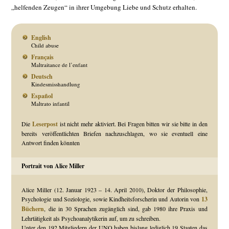
„helfenden Zeugen“ in ihrer Umgebung Liebe und Schutz erhalten.
English
Child abuse
Français
Maltraitance de l’enfant
Deutsch
Kindesmisshandlung
Español
Maltrato infantil
Die
Leserpost
ist nicht mehr aktiviert. Bei Fragen bitten wir sie bitte in den
bereits veröffentlichten Briefen nachzuschlagen, wo sie eventuell eine
Antwort finden könnten
Portrait von Alice Miller
Alice Miller (12. Januar 1923 – 14. April 2010), Doktor der Philosophie,
Psychologie und Soziologie, sowie Kindheitsforscherin und Autorin von
13
Büchern
, die in 30 Sprachen zugänglich sind, gab 1980 ihre Praxis und
Lehrtätigkeit als Psychoanalytikerin auf, um zu schreiben.
Unter den 192 Mitgliedern der UNO haben bislang lediglich 19 Staaten das