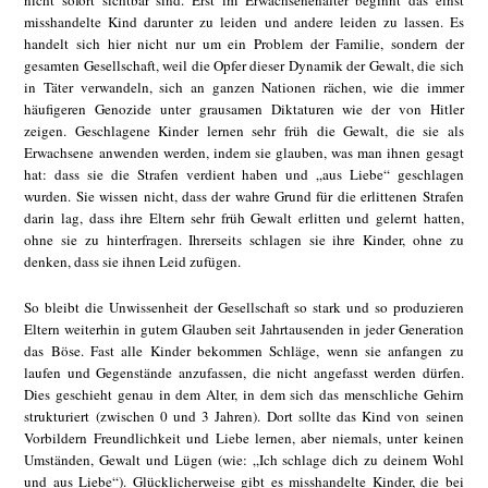
misshandelte Kind darunter zu leiden und andere leiden zu lassen. Es
handelt sich hier nicht nur um ein Problem der Familie, sondern der
gesamten Gesellschaft, weil die Opfer dieser Dynamik der Gewalt, die sich
in Täter verwandeln, sich an ganzen Nationen rächen, wie die immer
häufigeren Genozide unter grausamen Diktaturen wie der von Hitler
zeigen. Geschlagene Kinder lernen sehr früh die Gewalt, die sie als
Erwachsene anwenden werden, indem sie glauben, was man ihnen gesagt
hat: dass sie die Strafen verdient haben und „aus Liebe“ geschlagen
wurden. Sie wissen nicht, dass der wahre Grund für die erlittenen Strafen
darin lag, dass ihre Eltern sehr früh Gewalt erlitten und gelernt hatten,
ohne sie zu hinterfragen. Ihrerseits schlagen sie ihre Kinder, ohne zu
denken, dass sie ihnen Leid zufügen.
So bleibt die Unwissenheit der Gesellschaft so stark und so produzieren
Eltern weiterhin in gutem Glauben seit Jahrtausenden in jeder Generation
das Böse. Fast alle Kinder bekommen Schläge, wenn sie anfangen zu
laufen und Gegenstände anzufassen, die nicht angefasst werden dürfen.
Dies geschieht genau in dem Alter, in dem sich das menschliche Gehirn
strukturiert (zwischen 0 und 3 Jahren). Dort sollte das Kind von seinen
Vorbildern Freundlichkeit und Liebe lernen, aber niemals, unter keinen
Umständen, Gewalt und Lügen (wie: „Ich schlage dich zu deinem Wohl
und aus Liebe“). Glücklicherweise gibt es misshandelte Kinder, die bei