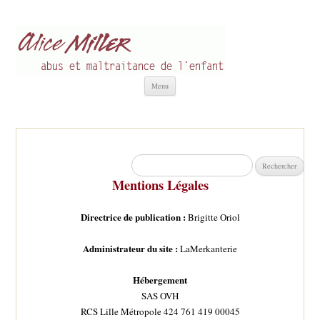
Alice Miller fr
Abus et Maltraitance de l'Enfant
Aller
Menu
au
contenu
Rechercher :
Mentions Légales
Directrice de publication :
Brigitte Oriol
Administrateur du site :
LaMerkanterie
Hébergement
SAS OVH
RCS Lille Métropole 424 761 419 00045