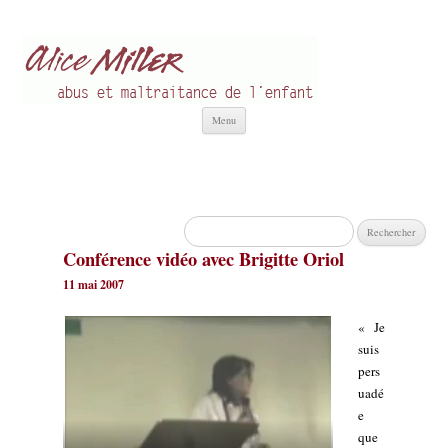
Alice Miller fr
Abus et Maltraitance de l'Enfant
Aller
Menu
au
contenu
Rechercher :
Conférence vidéo avec Brigitte Oriol
11 mai 2007
« Je
suis
pers
uadé
e
que