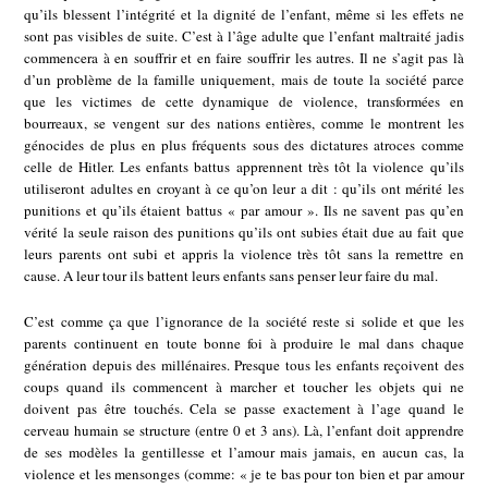
qu’ils blessent l’intégrité et la dignité de l’enfant, même si les effets ne
sont pas visibles de suite. C’est à l’âge adulte que l’enfant maltraité jadis
commencera à en souffrir et en faire souffrir les autres. Il ne s’agit pas là
d’un problème de la famille uniquement, mais de toute la société parce
que les victimes de cette dynamique de violence, transformées en
bourreaux, se vengent sur des nations entières, comme le montrent les
génocides de plus en plus fréquents sous des dictatures atroces comme
celle de Hitler. Les enfants battus apprennent très tôt la violence qu’ils
utiliseront adultes en croyant à ce qu’on leur a dit : qu’ils ont mérité les
punitions et qu’ils étaient battus « par amour ». Ils ne savent pas qu’en
vérité la seule raison des punitions qu’ils ont subies était due au fait que
leurs parents ont subi et appris la violence très tôt sans la remettre en
cause. A leur tour ils battent leurs enfants sans penser leur faire du mal.
C’est comme ça que l’ignorance de la société reste si solide et que les
parents continuent en toute bonne foi à produire le mal dans chaque
génération depuis des millénaires. Presque tous les enfants reçoivent des
coups quand ils commencent à marcher et toucher les objets qui ne
doivent pas être touchés. Cela se passe exactement à l’age quand le
cerveau humain se structure (entre 0 et 3 ans). Là, l’enfant doit apprendre
de ses modèles la gentillesse et l’amour mais jamais, en aucun cas, la
violence et les mensonges (comme: « je te bas pour ton bien et par amour