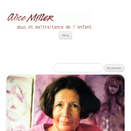
Alice Miller fr
Abus et Maltraitance de l'Enfant
Aller
Menu
au
contenu
Rechercher :