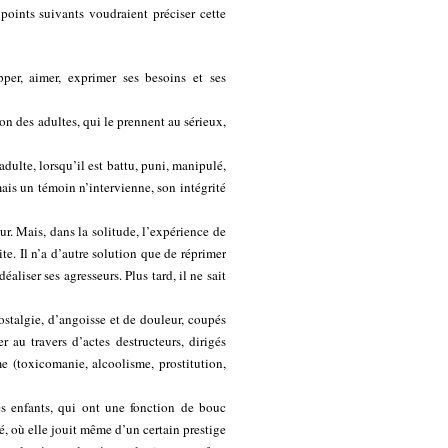
points suivants voudraient préciser cette
per, aimer, exprimer ses besoins et ses
ion des adultes, qui le prennent au sérieux,
adulte, lorsqu’il est battu, puni, manipulé,
ais un témoin n’intervienne, son intégrité
eur. Mais, dans la solitude, l’expérience de
dite. Il n’a d’autre solution que de réprimer
aliser ses agresseurs. Plus tard, il ne sait
ostalgie, d’angoisse et de douleur, coupés
r au travers d’actes destructeurs, dirigés
e (toxicomanie, alcoolisme, prostitution,
s enfants, qui ont une fonction de bouc
é, où elle jouit même d’un certain prestige