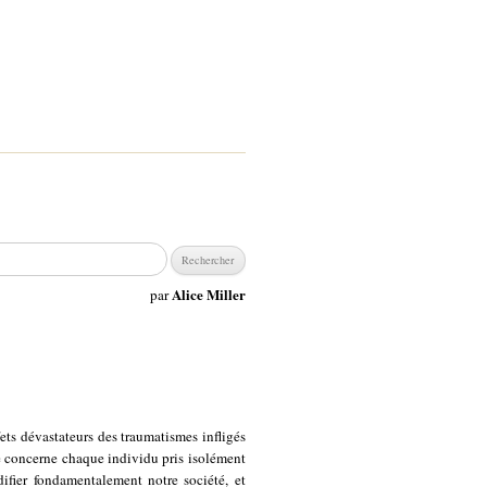
chercher :
Alice Miller
par
ets dévastateurs des traumatismes infligés
ité concerne chaque individu pris isolément
ifier fondamentalement notre société, et