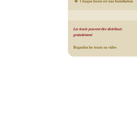
Chaque fessée est une humiliation
Les tracts peuvent être distribués
gratuitement
Regardez les tracts en vidéo