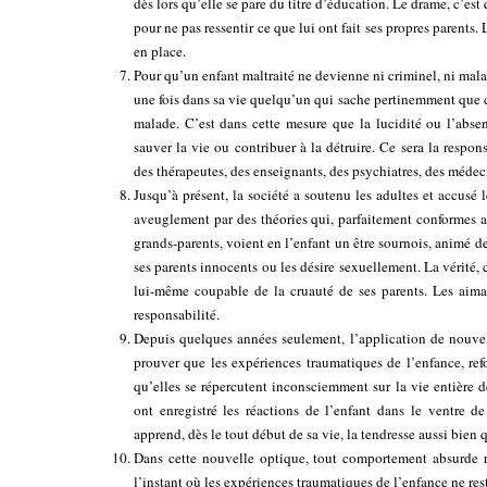
dès lors qu’elle se pare du titre d’éducation. Le drame, c’est
pour ne pas ressentir ce que lui ont fait ses propres parents. 
en place.
Pour qu’un enfant maltraité ne devienne ni criminel, ni mala
une fois dans sa vie quelqu’un qui sache pertinemment que ce
malade. C’est dans cette mesure que la lucidité ou l’absen
sauver la vie ou contribuer à la détruire. Ce sera la respon
des thérapeutes, des enseignants, des psychiatres, des médeci
Jusqu’à présent, la société a soutenu les adultes et accusé 
aveuglement par des théories qui, parfaitement conformes au
grands-parents, voient en l’enfant un être sournois, animé de
ses parents innocents ou les désire sexuellement. La vérité, 
lui-même coupable de la cruauté de ses parents. Les aiman
responsabilité.
Depuis quelques années seulement, l’application de nouve
prouver que les expériences traumatiques de l’enfance, refo
qu’elles se répercutent inconsciemment sur la vie entière d
ont enregistré les réactions de l’enfant dans le ventre d
apprend, dès le tout début de sa vie, la tendresse aussi bien 
Dans cette nouvelle optique, tout comportement absurde r
l’instant où les expériences traumatiques de l’enfance ne res