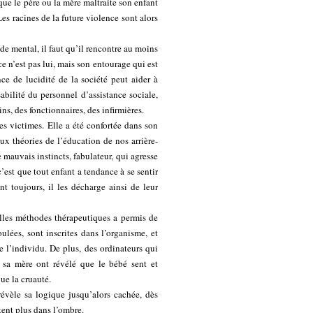
 que le père ou la mère maltraite son enfant
Les racines de la future violence sont alors
de mental, il faut qu’il rencontre au moins
 n’est pas lui, mais son entourage qui est
ce de lucidité de la société peut aider à
sabilité du personnel d’assistance sociale,
ns, des fonctionnaires, des infirmières.
les victimes. Elle a été confortée dans son
x théories de l’éducation de nos arrière-
 mauvais instincts, fabulateur, qui agresse
c’est que tout enfant a tendance à se sentir
t toujours, il les décharge ainsi de leur
lles méthodes thérapeutiques a permis de
ulées, sont inscrites dans l’organisme, et
e l’individu. De plus, des ordinateurs qui
e sa mère ont révélé que le bébé sent et
que la cruauté.
évèle sa logique jusqu’alors cachée, dès
tent plus dans l’ombre.