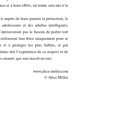
e et à leurs effets, un terme sera mis à la
vé auprès de leurs parents la protection, le
 adolescents et des adultes intelligents,
n’éprouveront pas le besoin de porter tort
 utiliseront leur force uniquement pour se
r et à protéger les plus faibles, et par
êmes fait l’expérience de ce respect et de
a cruauté, qui sera inscrit en eux.
www.alice-miller.com
© Alice Miller