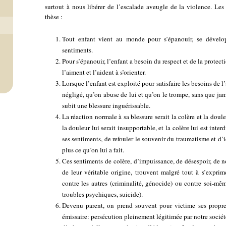
surtout à nous libérer de l’escalade aveugle de la violence. Les 
thèse :
Tout enfant vient au monde pour s’épanouir, se dévelop
sentiments.
Pour s’épanouir, l’enfant a besoin du respect et de la protect
l’aiment et l’aident à s’orienter.
Lorsque l’enfant est exploité pour satisfaire les besoins de l’
négligé, qu’on abuse de lui et qu’on le trompe, sans que jam
subit une blessure inguérissable.
La réaction normale à sa blessure serait la colère et la doul
la douleur lui serait insupportable, et la colère lui est inter
ses sentiments, de refouler le souvenir du traumatisme et d’idé
plus ce qu’on lui a fait.
Ces sentiments de colère, d’impuissance, de désespoir, de n
de leur véritable origine, trouvent malgré tout à s’exprime
contre les autres (criminalité, génocide) ou contre soi-mêm
troubles psychiques, suicide).
Devenu parent, on prend souvent pour victime ses propre
émissaire: persécution pleinement légitimée par notre sociét