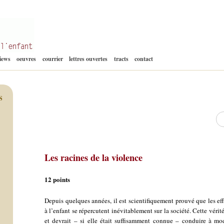
Aller
views
oeuvres
courrier
lettres ouvertes
tracts
contact
au
contenu
S
Re
Les racines de la violence
12 points
Depuis quelques années, il est scientifiquement prouvé que les eff
à l’enfant se répercutent inévitablement sur la société. Cette vér
et devrait – si elle était suffisamment connue – conduire à mod