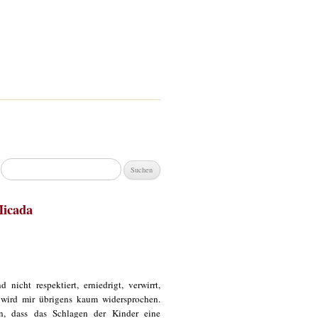
Suchen
nach:
Micada
icht respektiert, erniedrigt, verwirrt,
n wird mir übrigens kaum widersprochen.
n, dass das Schlagen der Kinder eine