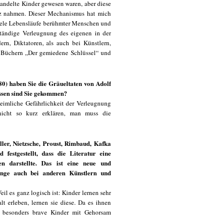
handelte Kinder gewesen waren, aber diese
tz nahmen. Dieser Mechanismus hat mich
 viele Lebensläufe berühmter Menschen und
ständige Verleugnung des eigenen in der
rn, Diktatoren, als auch bei Künstlern,
en Büchern „Der gemiedene Schlüssel“ und
) haben Sie die Gräueltaten von Adolf
üssen sind Sie gekommen?
eimliche Gefährlichkeit der Verleugnung
nicht so kurz erklären, man muss die
ller, Nietzsche, Proust, Rimbaud, Kafka
 festgestellt, dass die Literatur eine
en darstellte. Das ist eine neue und
nge auch bei anderen Künstlern und
eil es ganz logisch ist: Kinder lernen sehr
t erleben, lernen sie diese. Da es ihnen
ls besonders brave Kinder mit Gehorsam