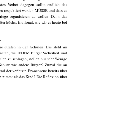
ktes Verbot dagegen sollte endlich das
ern respektiert werden MÜSSE und dass es
riege organisieren zu wollen. Denn das
er höchst irrational, wie wir es heute bei
?
he Strafen in den Schulen. Das steht im
taaten, die JEDEM Bürger Sicherheit und
hulen zu schlagen, stellen nur sehr Wenige
 Schutz wie andere Bürger? Zumal die an
nd der verletzte Erwachsene bereits über
en nimmt als das Kind? Die Reflexion über