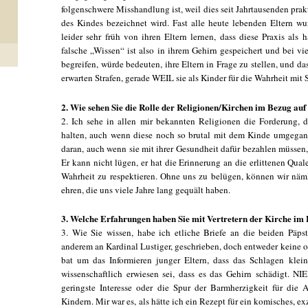
folgenschwere Misshandlung ist, weil dies seit Jahrtausenden prak
des Kindes bezeichnet wird. Fast alle heute lebenden Eltern w
leider sehr früh von ihren Eltern lernen, dass diese Praxis als 
falsche „Wissen“ ist also in ihrem Gehirn gespeichert und bei v
begreifen, würde bedeuten, ihre Eltern in Frage zu stellen, und 
erwarten Strafen, gerade WEIL sie als Kinder für die Wahrheit mit 
2. Wie sehen Sie die Rolle der Religionen/Kirchen im Bezug au
2. Ich sehe in allen mir bekannten Religionen die Forderung,
halten, auch wenn diese noch so brutal mit dem Kinde umgegang
daran, auch wenn sie mit ihrer Gesundheit dafür bezahlen müssen, 
Er kann nicht lügen, er hat die Erinnerung an die erlittenen Qual
Wahrheit zu respektieren. Ohne uns zu belügen, können wir näm
ehren, die uns viele Jahre lang gequält haben.
3. Welche Erfahrungen haben Sie mit Vertretern der Kirche im
3. Wie Sie wissen, habe ich etliche Briefe an die beiden Päp
anderem an Kardinal Lustiger, geschrieben, doch entweder keine 
bat um das Informieren junger Eltern, dass das Schlagen kleine
wissenschaftlich erwiesen sei, dass es das Gehirn schädigt. N
geringste Interesse oder die Spur der Barmherzigkeit für die
Kindern. Mir war es, als hätte ich ein Rezept für ein komisches, e