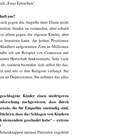
Buch „Ewas Erwachen“
haft aus?
ich gegen die Angriffe ihrer Eltern nicht
weitere Strafen zu vermeiden, aber sobald
vor allem gegen die eigenen Kinder, aber
ke benutzen kann. An hohen Positionen
 Kindheit aufgestauten Zorn an Millionen
habe ich am Beispiel von Ceausescu mit
einer Herrschaft funktionierte. Sehr viele
b, sondern bestrafen sich selbst für das,
en und wie es ihre Religion verlangt. Sie
n an Depressionen. Sie nehmen das alles
geschlagene Kinder einen niedrigeren
rnforschung nachgewiesen, dass durch
reale, die für Empathie zuständig sind,
n Büchern, dass das Schlagen von Kindern
och niemandem geschadet habe“ – extrem
?
e Scheuklappen meinen Patienten zugehört