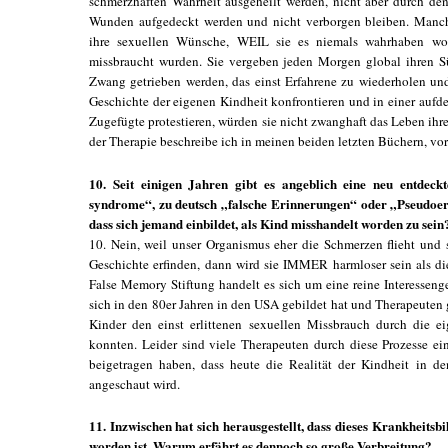
schmerzhaften Wahrheit ausgeheilt werden, nicht aber durch de
Wunden aufgedeckt werden und nicht verborgen bleiben. Manche
ihre sexuellen Wünsche, WEIL sie es niemals wahrhaben wol
missbraucht wurden. Sie vergeben jeden Morgen global ihren S
Zwang getrieben werden, das einst Erfahrene zu wiederholen un
Geschichte der eigenen Kindheit konfrontieren und in einer aufd
Zugefügte protestieren, würden sie nicht zwanghaft das Leben ihr
der Therapie beschreibe ich in meinen beiden letzten Büchern, vor
10. Seit einigen Jahren gibt es angeblich eine neu entdeck
syndrome“, zu deutsch „falsche Erinnerungen“ oder „Pseudoeri
dass sich jemand einbildet, als Kind misshandelt worden zu sein
10. Nein, weil unser Organismus eher die Schmerzen flieht und s
Geschichte erfinden, dann wird sie IMMER harmloser sein als die
False Memory Stiftung handelt es sich um eine reine Interessen
sich in den 80er Jahren in den USA gebildet hat und Therapeuten g
Kinder den einst erlittenen sexuellen Missbrauch durch die e
konnten. Leider sind viele Therapeuten durch diese Prozesse e
beigetragen haben, dass heute die Realität der Kindheit in 
angeschaut wird.
11. Inzwischen hat sich herausgestellt, dass dieses Krankheitsb
worden ist. Warum erfährt es dennoch so große Verbreitung?