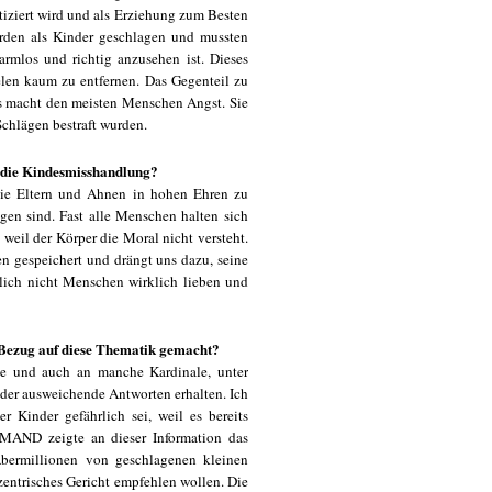
tiziert wird und als Erziehung zum Besten
urden als Kinder geschlagen und mussten
harmlos und richtig anzusehen ist. Dieses
ielen kaum zu entfernen. Das Gegenteil zu
das macht den meisten Menschen Angst. Sie
Schlägen bestraft wurden.
f die Kindesmisshandlung?
 die Eltern und Ahnen in hohen Ehren zu
en sind. Fast alle Menschen halten sich
weil der Körper die Moral nicht versteht.
en gespeichert und drängt uns dazu, seine
lich nicht Menschen wirklich lieben und
 Bezug auf diese Thematik gemacht?
ste und auch an manche Kardinale, unter
oder ausweichende Antworten erhalten. Ich
r Kinder gefährlich sei, weil es bereits
IEMAND zeigte an dieser Information das
 Abermillionen von geschlagenen kleinen
xzentrisches Gericht empfehlen wollen. Die