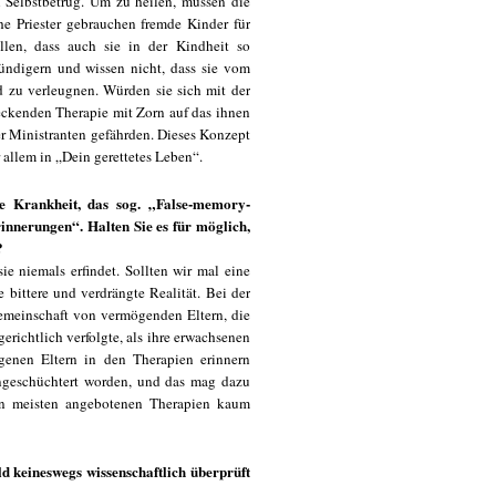
n Selbstbetrug. Um zu heilen, müssen die
 Priester gebrauchen fremde Kinder für
len, dass auch sie in der Kindheit so
ündigern und wissen nicht, dass sie vom
d zu verleugnen. Würden sie sich mit der
eckenden Therapie mit Zorn auf das ihnen
er Ministranten gefährden. Dieses Konzept
 allem in „Dein gerettetes Leben“.
te Krankheit, das sog. „False-memory-
nnerungen“. Halten Sie es für möglich,
?
ie niemals erfindet. Sollten wir mal eine
 bittere und verdrängte Realität. Bei der
gemeinschaft von vermögenden Eltern, die
erichtlich verfolgte, als ihre erwachsenen
igenen Eltern in den Therapien erinnern
ingeschüchtert worden, und das mag dazu
den meisten angebotenen Therapien kaum
ild keineswegs wissenschaftlich überprüft