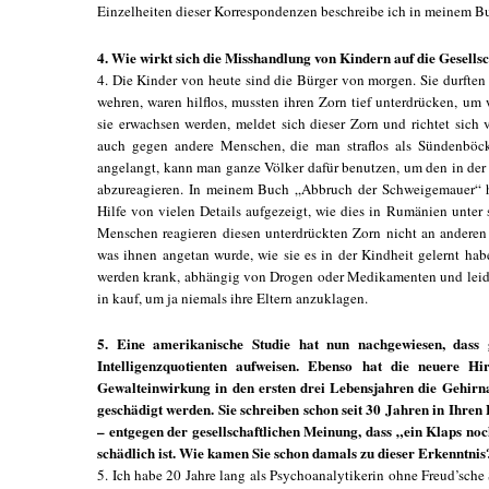
Einzelheiten dieser Korrespondenzen beschreibe ich in meinem 
4. Wie wirkt sich die Misshandlung von Kindern auf die Gesellsc
4. Die Kinder von heute sind die Bürger von morgen. Sie durften s
wehren, waren hilflos, mussten ihren Zorn tief unterdrücken, um 
sie erwachsen werden, meldet sich dieser Zorn und richtet sich 
auch gegen andere Menschen, die man straflos als Sündenböc
angelangt, kann man ganze Völker dafür benutzen, um den in der
abzureagieren. In meinem Buch „Abbruch der Schweigemauer“ 
Hilfe von vielen Details aufgezeigt, wie dies in Rumänien unter s
Menschen reagieren diesen unterdrückten Zorn nicht an anderen a
was ihnen angetan wurde, wie sie es in der Kindheit gelernt hab
werden krank, abhängig von Drogen oder Medikamenten und leide
in kauf, um ja niemals ihre Eltern anzuklagen.
5. Eine amerikanische Studie hat nun nachgewiesen, dass 
Intelligenzquotienten aufweisen. Ebenso hat die neuere Hi
Gewalteinwirkung in den ersten drei Lebensjahren die Gehirna
geschädigt werden. Sie schreiben schon seit 30 Jahren in Ihre
– entgegen der gesellschaftlichen Meinung, dass „ein Klaps n
schädlich ist. Wie kamen Sie schon damals zu dieser Erkenntnis
5. Ich habe 20 Jahre lang als Psychoanalytikerin ohne Freud’sch