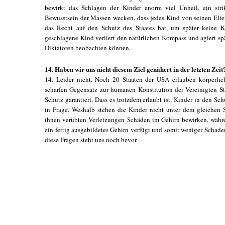
bewirkt das Schlagen der Kinder enorm viel Unheil, ein stri
Bewusstsein der Massen wecken, dass jedes Kind von seinen Elt
das Recht auf den Schutz des Staates hat, um später keine K
geschlagene Kind verliert den natürlichen Kompass und agiert spät
Diktatoren beobachten können.
14. Haben wir uns nicht diesem Ziel genähert in der letzten Zeit
14. Leider nicht. Noch 20 Staaten der USA erlauben körperlic
scharfen Gegensatz zur humanen Konstitution der Vereinigten S
Schutz garantiert. Dass es trotzdem erlaubt ist, Kinder in den Sc
in Frage. Weshalb stehen die Kinder nicht unter dem gleichen
ihnen verübten Verletzungen Schäden im Gehirn bewirken, währe
ein fertig ausgebildetes Gehirn verfügt und somit weniger Schad
diese Fragen steht uns noch bevor.