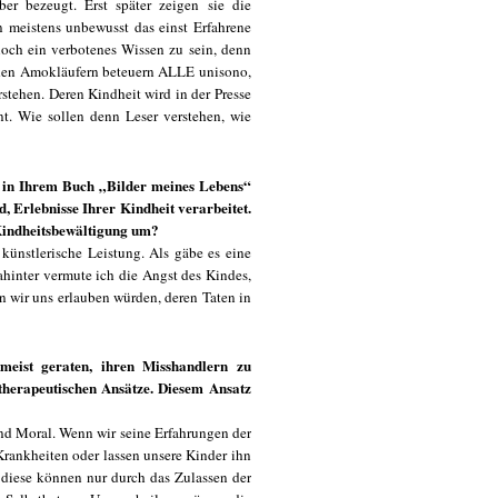
er bezeugt. Erst später zeigen sie die
en meistens unbewusst das einst Erfahrene
 noch ein verbotenes Wissen zu sein, denn
den Amokläufern beteuern ALLE unisono,
stehen. Deren Kindheit wird in der Presse
nt. Wie sollen denn Leser verstehen, wie
ie in Ihrem Buch „Bilder meines Lebens“
d, Erlebnisse Ihrer Kindheit verarbeitet.
 Kindheitsbewältigung um?
künstlerische Leistung. Als gäbe es eine
ahinter vermute ich die Angst des Kindes,
nn wir uns erlauben würden, deren Taten in
meist geraten, ihren Misshandlern zu
otherapeutischen Ansätze. Diesem Ansatz
und Moral. Wenn wir seine Erfahrungen der
Krankheiten oder lassen unsere Kinder ihn
 diese können nur durch das Zulassen der