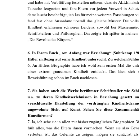
und habe mit Verblüffung feststellen müssen, dass sie ALLE miss
Tatsache leugneten und ihre Eltern vor jedem Vorwurf in Schu
damals sehr beschäftigt, ich las für meine weiteren Forschungen
fand fast ohne Ausnahme überall das gleiche Muster: Die voll
Kindheit erfahrenen schweren Leidens, sowohl bei Massenmörde
Schriftstellern und Philosophen. Das zeigte ich später in mein
„Die Revolte des Körpers.“
6. In Ihrem Buch „Am Anfang war Erziehung“ (Suhrkamp 1980
Hitler in Bezug auf seine Kindheit untersucht. Zu welchen Schl
6. An Hitlers Biographie habe ich wohl zum ersten Mal die unh
einer extrem grausamen Kindheit entdeckt. Das lässt sich 
Beweisführung schon im Buch nachlesen.
7. Sie haben auch die Werke berühmter Schriftsteller wie Schi
u.a. zu deren Kindheitserlebnissen in Beziehung gesetzt und
verschlüsselte Darstellung der verdrängten Kindheitsdram
ungewohnte Sicht auf Kunst. Sehen Sie diese Zusammenhä
Kunstformen?
7. Ja, ich sehe sie in allen mir bisher zugänglichen Biographien. W
früh alles, was die Eltern ihnen vormachen. Wenn sie also Gewal
verboten ist, das Gelernte zu zeigen, mögen sie zunächst a