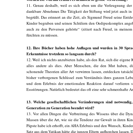
11. Genau deshalb, weil es sich eben um die Verleugnung der
dankbare Abnehmer. Die Tätigkeit der Stiftung wird jetzt auch i
begrüßt. Das erinnert an die Zeit, als Sigmund Freud seine Ent
Kinder begraben und seinen Schülern den Oedipuskomplex angebo
auch zu den Perversen gehörte“ (zitiert nach Freud, in meinem
fürchten zu müssen.
12. Ihre Bücher haben hohe Auflagen und wurden in 30 Sprac
Erkenntnisse trotzdem so langsam durch?
12. Weil ich nichts anzubieten habe, als den Rat, sich die eigene 
alles andere als dies. Aber Menschen, die den Mut haben, di
schonende Theorien aller Art verwirren lassen, entdecken tatsäc
bisher verborgenen Schlüssel zum Verständnis ihres ganzen Leb
und dem Erlebnis der emotionalen Reaktion darauf verlieren
Essstörungen. Natürlich bedeutet das oft eine sehr schmerzhafte Arb
13. Welche gesellschaftlichen Veränderungen sind notwendig
Generation zu Generation beendet wird?
13. Vor allen Dingen die Verbreitung des Wissens über die Dy
Massen über die Art, wie sie die Tendenz zur Gewalt in ihren Ki
Päpste habe ich erhofft, ein AHA Erlebnis und den Wunsch, Kinder
Satz aus dem Vatikan hätte die jungen Eltern aufhorchen lassen. 