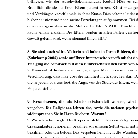
brillieren, wie der Auschwitzkommandant Rudolf Höss es selb
Brutalität, die sie bei ihren Eltern gelernt haben. Künstler zeig
und Verdrängte verschlüsselt in ihrer Kunst. Dies scheint leider
bisher hat niemand noch meine Forschungen aufgenommen. Bei 
ohne zu zögern, dass sie die Motive der Täter ABSOLUT nicht ver
kaum jemals erwähnt. Die Eltern werden in allen Fällen gescho
Gewalt gelernt wird, wenn niemand ihnen hilft?
8. Sie sind auch selbst Malerin und haben in Ihren Bildern, d
(Suhrkamp 2006) sowie auf Ihrer Internetseite veröffentlicht sin
Wie ging die Kunstwelt mit dieser unverschlüsselten Form von
8. Niemand ist bisher darauf eingegangen. Man lobte nur meine 
Verschwörung, dass man über die Kindheit nicht sprechen darf. D
die in jedem von uns lebt, die Angst vor der Strafe der Eltern, we
Frage zu stellen.
9. Erwachsenen, die als Kinder misshandelt wurden, wird 
vergeben. Die Religionen lehren das, sowie die meisten psych
widersprechen Sie in Ihren Büchern. Warum?
9. Wie ich schon sagte: Der Körper versteht nichts von Religion 
Grausamkeiten ignorieren, bezahlen wir unseren Selbstverrat mit 
bezahlen, oder tun beides. Das Vergeben heilt nicht die Wunden,