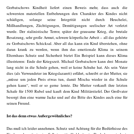
Gorbatschows Kindheit liefert einen Beweis mehr, dass auch die
schwersten materiellen Entbehrungen den Charakter des Kindes nicht
schädigen, solange seine Integrität nicht durch Heuchelei,
Mißhandlungen, Züchtigungen, Demütigungen seelischer Art verletzt
wurde. Der stalinistische Terror, später der grausame Krieg, die brutale
Besatzung, sehr große Armut, schwere körperliche Arbeit – all das gehörte
zu Gorbatschows Schicksal. Aber all das kann ein Kind überstehen, ohne
daran krank zu werden, wenn ihm das emotionale Klima in seinem
Elternhaus Schutz und Sicherheit bietet Ein Beispiel kann dieses Klima
illustrieren: Ende der Kriegszeit. Michail Gorbatschow kann drei Monate
lang nicht in die Schule gehen, weil er keine Schuhe hat. Als sein Vater
dies (als Verwundeter im Kriegslazarett) erfährt, schreibt er der Mutter, sie
„müsse um jeden Preis etwas tun, damit Mischa wieder in die Schule
gehen kann“, weil er so gerne lernte. Die Mutter verkauft ihre letzten
Schafe für 1500 Rubel und kauft dem Kind Militärstiefel. Der Großvater
besorgt ihm eine warme Jacke und auf die Bitte des Kindes auch eine für
seinen Freund.
Ist das denn etwas Außergewöhnliches?
Das muß ich leider annehmen. Schutz und Achtung für die Bedürfnisse des