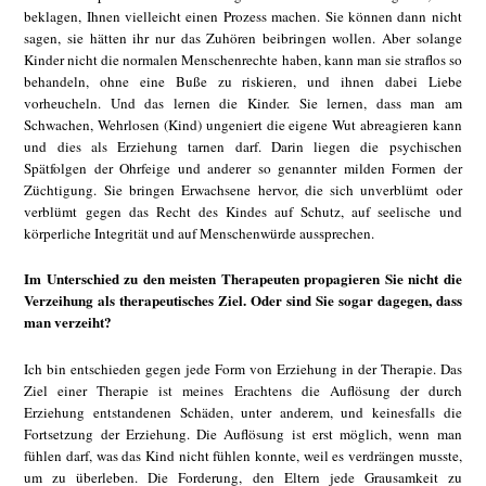
beklagen, Ihnen vielleicht einen Prozess machen. Sie können dann nicht
sagen, sie hätten ihr nur das Zuhören beibringen wollen. Aber solange
Kinder nicht die normalen Menschenrechte haben, kann man sie straflos so
behandeln, ohne eine Buße zu riskieren, und ihnen dabei Liebe
vorheucheln. Und das lernen die Kinder. Sie lernen, dass man am
Schwachen, Wehrlosen (Kind) ungeniert die eigene Wut abreagieren kann
und dies als Erziehung tarnen darf. Darin liegen die psychischen
Spätfolgen der Ohrfeige und anderer so genannter milden Formen der
Züchtigung. Sie bringen Erwachsene hervor, die sich unverblümt oder
verblümt gegen das Recht des Kindes auf Schutz, auf seelische und
körperliche Integrität und auf Menschenwürde aussprechen.
Im Unterschied zu den meisten Therapeuten propagieren Sie nicht die
Verzeihung als therapeutisches Ziel. Oder sind Sie sogar dagegen, dass
man verzeiht?
Ich bin entschieden gegen jede Form von Erziehung in der Therapie. Das
Ziel einer Therapie ist meines Erachtens die Auflösung der durch
Erziehung entstandenen Schäden, unter anderem, und keinesfalls die
Fortsetzung der Erziehung. Die Auflösung ist erst möglich, wenn man
fühlen darf, was das Kind nicht fühlen konnte, weil es verdrängen musste,
um zu überleben. Die Forderung, den Eltern jede Grausamkeit zu