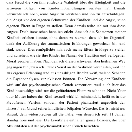
dass Freud die von ihm entdeckte Wahrheit über die Häufigkeit und die
schweren Folgen von Kindesmißhandlungen verraten hat. Damals
versuchte ich noch, seine Angst zu verstehen und ihn zu entschuldigen:
die Angst vor den eigenen Schmerzen der Kindheit und die Angst, seine
eigenen Eltern in Frage zu stellen. Denn damals teilte ich mit ihm diese
Ängste. Doch inzwischen habe ich erlebt, dass ich die Schmerzen meiner
Kindheit erleben konnte, ohne daran zu sterben, dass ich im Gegenteil
dank der Auflösung der traumatischen Erfahrungen gewachsen bin und
stark wurde. Dies ermöglichte mir, auch meine Eltern in Frage zu stellen
und zu sehen, wie sie ihre Kinder im Namen der Tradition und verlogenen
Moral geopfert haben. Nachdem ich diesen schweren, aber heilsamen Weg
gegangen bin, muss ich Freuds Verrat an der Wahrheit verurteilen, weil ich
aus eigener Erfahrung und aus unzähligen Briefen weiß, welche Schäden
die Psychoanalysen zurücklassen können. Die Verwirrung der Kindheit
wird auf der psychoanalytischen Couch zementiert, weil auch hier das
Kind beschuldigt wird, um die gefürchteten Eltern zu schonen. Nicht Vater
oder Mutter haben das Kind sexuell wirklich misshandelt, heißt es in der
Freud’schen Version, sondern der Patient phantasiert angeblich den
„Inzest“ auf Grund seiner kindlichen ödipalen Wünsche. Das ist nicht nur
absurd, dem widersprechen all die Fälle, von denen ich seit 11 Jahren
ständig höre und lese. Die Leserbriefe enthalten ganze Dossiers, die über
Absurditäten auf der psychoanalytischen Couch berichten.