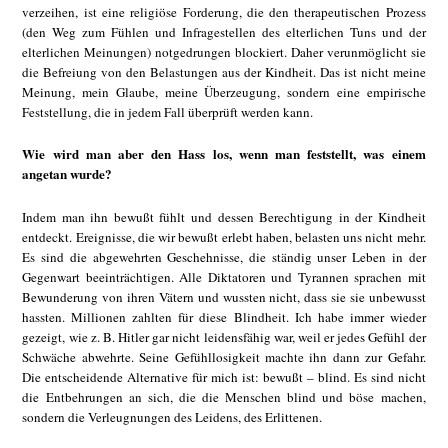
verzeihen, ist eine religiöse Forderung, die den therapeutischen Prozess
(den Weg zum Fühlen und Infragestellen des elterlichen Tuns und der
elterlichen Meinungen) notgedrungen blockiert. Daher verunmöglicht sie
die Befreiung von den Belastungen aus der Kindheit. Das ist nicht meine
Meinung, mein Glaube, meine Überzeugung, sondern eine empirische
Feststellung, die in jedem Fall überprüft werden kann.
Wie wird man aber den Hass los, wenn man feststellt, was einem
angetan wurde?
Indem man ihn bewußt fühlt und dessen Berechtigung in der Kindheit
entdeckt. Ereignisse, die wir bewußt erlebt haben, belasten uns nicht mehr.
Es sind die abgewehrten Geschehnisse, die ständig unser Leben in der
Gegenwart beeinträchtigen. Alle Diktatoren und Tyrannen sprachen mit
Bewunderung von ihren Vätern und wussten nicht, dass sie sie unbewusst
hassten. Millionen zahlten für diese Blindheit. Ich habe immer wieder
gezeigt, wie z. B. Hitler gar nicht leidensfähig war, weil er jedes Gefühl der
Schwäche abwehrte. Seine Gefühllosigkeit machte ihn dann zur Gefahr.
Die entscheidende Alternative für mich ist: bewußt – blind. Es sind nicht
die Entbehrungen an sich, die die Menschen blind und böse machen,
sondern die Verleugnungen des Leidens, des Erlittenen.