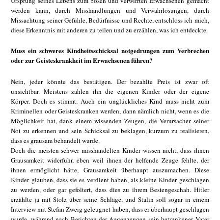
Ursprung seines Lebens zum bösen und verwirrten Erwachsenen gemacht
werden kann, durch Misshandlungen und Verwahrlosungen, durch
Missachtung seiner Gefühle, Bedürfnisse und Rechte, entschloss ich mich,
diese Erkenntnis mit anderen zu teilen und zu erzählen, was ich entdeckte.
Muss ein schweres Kindheitsschicksal notgedrungen zum Verbrechen
oder zur Geisteskrankheit im Erwachsenen führen?
Nein, jeder könnte das bestätigen. Der bezahlte Preis ist zwar oft
unsichtbar. Meistens zahlen ihn die eigenen Kinder oder der eigene
Körper. Doch es stimmt: Auch ein unglückliches Kind muss nicht zum
Kriminellen oder Geisteskranken werden, dann nämlich nicht, wenn es die
Möglichkeit hat, dank einem wissenden Zeugen, die Verursacher seiner
Not zu erkennen und sein Schicksal zu beklagen, kurzum zu realisieren,
dass es grausam behandelt wurde.
Doch die meisten schwer misshandelten Kinder wissen nicht, dass ihnen
Grausamkeit widerfuhr, eben weil ihnen der helfende Zeuge fehlte, der
ihnen ermöglicht hätte, Grausamkeit überhaupt auszumachen. Diese
Kinder glauben, dass sie es verdient haben, als kleine Kinder geschlagen
zu werden, oder gar gefoltert, dass dies zu ihrem Bestengeschah. Hitler
erzählte ja mit Stolz über seine Schläge, und Stalin soll sogar in einem
Interview mit Stefan Zweig geleugnet haben, dass er überhaupt geschlagen
wurde, während nach Berichten der Augenzeugen sein betrunkener Vater