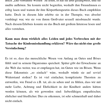
Buch „Das verbannte Wissen“ zu lesen, es hat sie aber gelangweilt, und sie
mußte aufhören. Sie konnte nicht begreifen, weshalb ihre Freundinnen es
eifrig lasen und warum ihr ihre Körpertherapeutin dieses Buch empfohlen
hatte. Doch in diesem Jahr erlebte sie in der Therapie, was absolut
verdrängt war, wie sie von ihrem Großvater sexuell missbraucht wurde.
Nach diesem Erlebnis konnte sie das Buch mit großem Interesse lesen und
alles verstehen.
Kann man denn wirklich alles Leiden und jedes Verbrechen mit der
Tatsache der Kindesmisshandlung erklären? Wäre das nicht eine große
Vereinfachung?
Es ist so, dass das menschliche Wesen von Anfang an Gutes und Böses
fühlt und in seinem Organismus speichert. Später gibt der Erwachsene an
die Welt das weiter, was er empfangen hat, im Guten wie im Bösen. Wenn
diese Erkenntnis „so einfach“ wäre, weshalb würde sie auf soviel
Widerstand stoßen? Es ist viel einfacher, komplizierte Theorien zu
entwerfen, wie Freud es z.B. tat, als zu sehen und zu fühlen, dass wir mit
mehr Liebe, Achtung und Ehrlichkeit in der Kindheit anders hätten
werden können, als wir geworden sind: liebesfähiger, empathischer,
ehrlicher und friedlicher. Dies zu erkennen, ist sehr schmerzhaft und daher
nicht einfach.