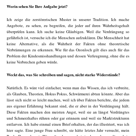
Worin sehen Sie Ihre Aufgabe jetzt?
Ich zeige die zerstörerischen Muster in unserer Tradition. Ich mache
Angebote, zu sehen, zu begreifen, die jeder auf ihren Wahrheitsgehalt
überprüfen kann. Ich suche keine Gläubigen. Weil die Verdrängung so
gefährlich ist, versuche ich die Menschen aufzuklären. Die Menschheit hat
keine Alternative, als die Wahrheit der Fakten ohne theoretische
Verbrämungen zu erkennen. Wie für das Ozonloch gilt dies auch für das
Problem der Kindesmisshandlungen und dessen Verleugnung, ohne die es
keine Verbrechen geben würde.
Weckt das, was Sie schreiben und sagen, nicht starke Widerstände?
Natürlich. Es wäre viel einfacher, wenn man das Wissen, das ich verbreite,
als Glauben, Theorien, Hokus Pokus, Schwärmerei abtun könnte. Aber das
lässt sich nicht so leicht machen, weil ich über Fakten berichte, die jedem
aus eigener Erfahrung bekannt sind, die er aber in der Verdrängung hält.
Diese Fakten machen den meisten Angst, weil sie an längst Verdrängtes
und Schmerzhaftes rühren oder gar erinnern und weil sie Marktstrukturen
entlarven. Ich habe einmal einen Brief erhalten, der das illustriert, was ich
hier sagte. Eine junge Frau schreibt, sie hätte letztes Jahr versucht, mein