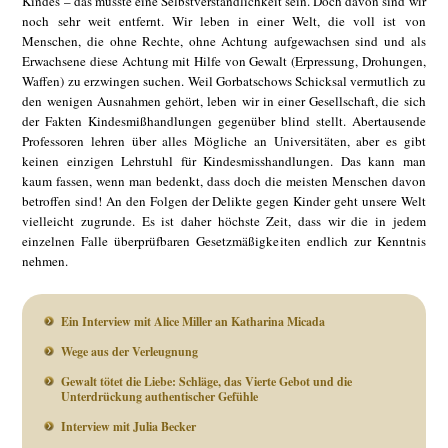
Kindes – das müsste eine Selbstverständlichkeit sein. Doch davon sind wir
noch sehr weit entfernt. Wir leben in einer Welt, die voll ist von
Menschen, die ohne Rechte, ohne Achtung aufgewachsen sind und als
Erwachsene diese Achtung mit Hilfe von Gewalt (Erpressung, Drohungen,
Waffen) zu erzwingen suchen. Weil Gorbatschows Schicksal vermutlich zu
den wenigen Ausnahmen gehört, leben wir in einer Gesellschaft, die sich
der Fakten Kindesmißhandlungen gegenüber blind stellt. Abertausende
Professoren lehren über alles Mögliche an Universitäten, aber es gibt
keinen einzigen Lehrstuhl für Kindesmisshandlungen. Das kann man
kaum fassen, wenn man bedenkt, dass doch die meisten Menschen davon
betroffen sind! An den Folgen der Delikte gegen Kinder geht unsere Welt
vielleicht zugrunde. Es ist daher höchste Zeit, dass wir die in jedem
einzelnen Falle überprüfbaren Gesetzmäßigkeiten endlich zur Kenntnis
nehmen.
Ein Interview mit Alice Miller an Katharina Micada
Wege aus der Verleugnung
Gewalt tötet die Liebe: Schläge, das Vierte Gebot und die
Unterdrückung authentischer Gefühle
Interview mit Julia Becker