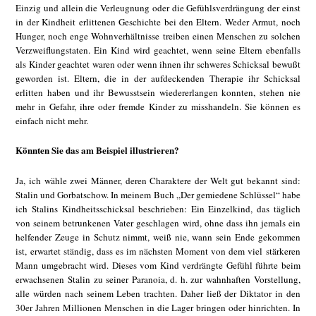
Einzig und allein die Verleugnung oder die Gefühlsverdrängung der einst
in der Kindheit erlittenen Geschichte bei den Eltern. Weder Armut, noch
Hunger, noch enge Wohnverhältnisse treiben einen Menschen zu solchen
Verzweiflungstaten. Ein Kind wird geachtet, wenn seine Eltern ebenfalls
als Kinder geachtet waren oder wenn ihnen ihr schweres Schicksal bewußt
geworden ist. Eltern, die in der aufdeckenden Therapie ihr Schicksal
erlitten haben und ihr Bewusstsein wiedererlangen konnten, stehen nie
mehr in Gefahr, ihre oder fremde Kinder zu misshandeln. Sie können es
einfach nicht mehr.
Könnten Sie das am Beispiel illustrieren?
Ja, ich wähle zwei Männer, deren Charaktere der Welt gut bekannt sind:
Stalin und Gorbatschow. In meinem Buch „Der gemiedene Schlüssel“ habe
ich Stalins Kindheitsschicksal beschrieben: Ein Einzelkind, das täglich
von seinem betrunkenen Vater geschlagen wird, ohne dass ihn jemals ein
helfender Zeuge in Schutz nimmt, weiß nie, wann sein Ende gekommen
ist, erwartet ständig, dass es im nächsten Moment von dem viel stärkeren
Mann umgebracht wird. Dieses vom Kind verdrängte Gefühl führte beim
erwachsenen Stalin zu seiner Paranoia, d. h. zur wahnhaften Vorstellung,
alle würden nach seinem Leben trachten. Daher ließ der Diktator in den
30er Jahren Millionen Menschen in die Lager bringen oder hinrichten. In