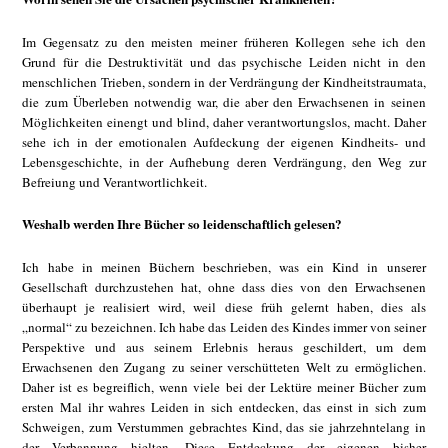
Im Gegensatz zu den meisten meiner früheren Kollegen sehe ich den
Grund für die Destruktivität und das psychische Leiden nicht in den
menschlichen Trieben, sondern in der Verdrängung der Kindheitstraumata,
die zum Überleben notwendig war, die aber den Erwachsenen in seinen
Möglichkeiten einengt und blind, daher verantwortungslos, macht. Daher
sehe ich in der emotionalen Aufdeckung der eigenen Kindheits- und
Lebensgeschichte, in der Aufhebung deren Verdrängung, den Weg zur
Befreiung und Verantwortlichkeit.
Weshalb werden Ihre Bücher so leidenschaftlich gelesen?
Ich habe in meinen Büchern beschrieben, was ein Kind in unserer
Gesellschaft durchzustehen hat, ohne dass dies von den Erwachsenen
überhaupt je realisiert wird, weil diese früh gelernt haben, dies als
„normal“ zu bezeichnen. Ich habe das Leiden des Kindes immer von seiner
Perspektive und aus seinem Erlebnis heraus geschildert, um dem
Erwachsenen den Zugang zu seiner verschütteten Welt zu ermöglichen.
Daher ist es begreiflich, wenn viele bei der Lektüre meiner Bücher zum
ersten Mal ihr wahres Leiden in sich entdecken, das einst in sich zum
Schweigen, zum Verstummen gebrachtes Kind, das sie jahrzehntelang in
der Verbannung hielten. Diese Entdeckung der eigenen bisher