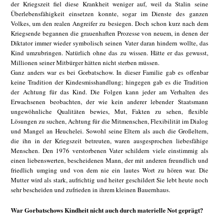
der Kriegszeit fiel diese Krankheit weniger auf, weil da Stalin seine
Überlebensfähigkeit einsetzen konnte, sogar im Dienste des ganzen
Volkes, um den realen Angreifer zu besiegen. Doch schon kurz nach dem
Kriegsende begannen die grauenhaften Prozesse von neuem, in denen der
Diktator immer wieder symbolisch seinen Vater daran hindern wollte, das
Kind umzubringen. Natürlich ohne das zu wissen. Hätte er das gewusst,
Millionen seiner Mitbürger hätten nicht sterben müssen.
Ganz anders war es bei Gorbatschow. In dieser Familie gab es offenbar
keine Tradition der Kindesmisshandlung; hingegen gab es die Tradition
der Achtung für das Kind. Die Folgen kann jeder am Verhalten des
Erwachsenen beobachten, der wie kein anderer lebender Staatsmann
ungewöhnliche Qualitäten bewies, Mut, Fakten zu sehen, flexible
Lösungen zu suchen, Achtung für die Mitmenschen, Flexibilität im Dialog
und Mangel an Heuchelei. Sowohl seine Eltern als auch die Großeltern,
die ihn in der Kriegszeit betreuten, waren ausgesprochen liebesfähige
Menschen. Den 1976 verstorbenen Vater schildern viele einstimmig als
einen liebenswerten, bescheidenen Mann, der mit anderen freundlich und
friedlich umging und von dem nie ein lautes Wort zu hören war. Die
Mutter wird als stark, aufrichtig und heiter geschildert Sie lebt heute noch
sehr bescheiden und zufrieden in ihrem kleinen Bauernhaus.
War Gorbatschows Kindheit nicht auch durch materielle Not geprägt?