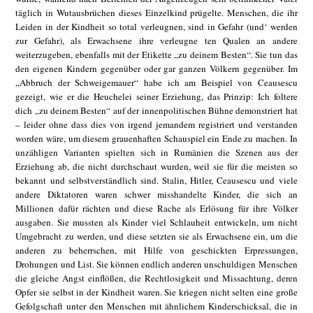
täglich in Wutausbrüchen dieses Einzelkind prügelte. Menschen, die ihr
Leiden in der Kindheit so total verleugnen, sind in Gefahr (und‘ werden
zur Gefahr), als Erwachsene ihre verleugne ten Qualen an andere
weiterzugeben, ebenfalls mit der Etikette „zu deinem Besten“. Sie tun das
den eigenen Kindern gegenüber oder gar ganzen Völkern gegenüber. Im
„Abbruch der Schweigemauer“ habe ich am Beispiel von Ceausescu
gezeigt, wie er die Heuchelei seiner Erziehung, das Prinzip: Ich foltere
dich „zu deinem Besten“ auf der innenpolitischen Bühne demonstriert hat
– leider ohne dass dies von irgend jemandem registriert und verstanden
worden wäre, um diesem grauenhaften Schauspiel ein Ende zu machen. In
unzähligen Varianten spielten sich in Rumänien die Szenen aus der
Erziehung ab, die nicht durchschaut wurden, weil sie für die meisten so
bekannt und selbstverständlich sind. Stalin, Hitler, Ceausescu und viele
andere Diktatoren waren schwer misshandelte Kinder, die sich an
Millionen dafür rächten und diese Rache als Erlösung für ihre Völker
ausgaben. Sie mussten als Kinder viel Schlauheit entwickeln, um nicht
Umgebracht zu werden, und diese setzten sie als Erwachsene ein, um die
anderen zu beherrschen, mit Hilfe von geschickten Erpressungen,
Drohungen und List. Sie können endlich anderen unschuldigen Menschen
die gleiche Angst einflößen, die Rechtlosigkeit und Missachtung, deren
Opfer sie selbst in der Kindheit waren. Sie kriegen nicht selten eine große
Gefolgschaft unter den Menschen mit ähnlichem Kinderschicksal, die in