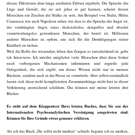
diesen Diktatoren dem lange ersehnten Erlöser zujubeln. Die Sprache der
Lüge und Gewalt, die sie seit jeher so gut kennen, scheint diesen
Menschen ein Zeichen der Stärke zu sein. Am Beispiel von Stalin, Hitler,
Ceausescu wie auch Napoleon sehen wir, dass es die Sprache der Angst ist,
der verdrängten Angst, eines rücksichtslos, skrupellos und absolut
verantwortungslos gewordenen Menschen, der bereit ist, Millionen
anderer Menschen zu opfern, um sich für die Demütigungen seiner
Kindheit zu rächen.
Weil die Rolle des wissenden, leben den Zeugen so entscheidend ist, gebe
ich Interviews. Ich möchte möglichst viele Menschen über diese bisher
noch verborgenen Mechanismen informieren und ergreife jede
Gelegenheit, die sich ergibt, um dieses Wissen nicht nur in meinen
Büchern, sondern auch in der Presse zu vermitteln. Aber selbstverständlich
lassen sich diese recht komplizierten Zusammenhänge nicht hier in dieser
Verkürzung ausreichend schildern. Das können nur meine letzten drei
Bücher.
Es steht auf dem Klappentext Ihres letzten Buches, dass Sie aus der
Internationalen Psychoanalytischen Vereinigung ausgetreten sind.
Können Sie Ihre Gründe etwas genauer erklären.
Als ich das Buch „Du sollst nicht merken“ schrieb, begann ich zu merken,