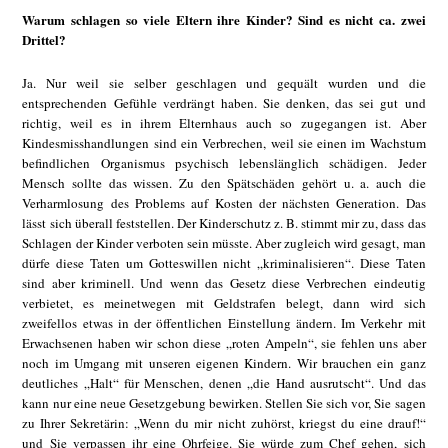
Warum schlagen so viele Eltern ihre Kinder? Sind es nicht ca. zwei
Drittel?
Ja. Nur weil sie selber geschlagen und gequält wurden und die
entsprechenden Gefühle verdrängt haben. Sie denken, das sei gut und
richtig, weil es in ihrem Elternhaus auch so zugegangen ist. Aber
Kindesmisshandlungen sind ein Verbrechen, weil sie einen im Wachstum
befindlichen Organismus psychisch lebenslänglich schädigen. Jeder
Mensch sollte das wissen. Zu den Spätschäden gehört u. a. auch die
Verharmlosung des Problems auf Kosten der nächsten Generation. Das
lässt sich überall feststellen. Der Kinderschutz z. B. stimmt mir zu, dass das
Schlagen der Kinder verboten sein müsste. Aber zugleich wird gesagt, man
dürfe diese Taten um Gotteswillen nicht „kriminalisieren“. Diese Taten
sind aber kriminell. Und wenn das Gesetz diese Verbrechen eindeutig
verbietet, es meinetwegen mit Geldstrafen belegt, dann wird sich
zweifellos etwas in der öffentlichen Einstellung ändern. Im Verkehr mit
Erwachsenen haben wir schon diese „roten Ampeln“, sie fehlen uns aber
noch im Umgang mit unseren eigenen Kindern. Wir brauchen ein ganz
deutliches „Halt“ für Menschen, denen „die Hand ausrutscht“. Und das
kann nur eine neue Gesetzgebung bewirken. Stellen Sie sich vor, Sie sagen
zu Ihrer Sekretärin: „Wenn du mir nicht zuhörst, kriegst du eine drauf!“
und Sie verpassen ihr eine Ohrfeige. Sie würde zum Chef gehen, sich