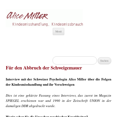
Alice Miller de
Kindesmisshandlung
Zum
Menü
Inhalt
springen
Suchen
nach:
Für den Abbruch der Schweigemauer
Interview mit der Schweizer Psychologin Alice Miller über die Folgen
der Kindesmisshandlung und ihr Verschweigen
Dies ist eine gekürzte Fassung eines Interviews, das zuerst im Magazin
SPIEGEL erschienen war und 1990 in der Zeitschrift UNION in der
damaligen DDR abgedruckt wurde.
Worin sehen Sie die Ursachen psychischer Krankheiten?