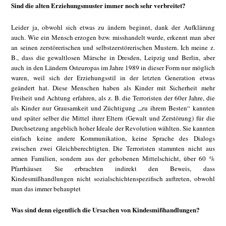
Sind die alten Erziehungsmuster immer noch sehr verbreitet?
Leider ja, obwohl sich etwas zu ändern beginnt, dank der Aufklärung
auch. Wie ein Mensch erzogen bzw. misshandelt wurde, erkennt man aber
an seinen zerstörerischen und selbstzerstörerischen Mustern. Ich meine z.
B., dass die gewaltlosen Märsche in Dresden, Leipzig und Berlin, aber
auch in den Ländern Osteuropas im Jahre 1989 in dieser Form nur möglich
waren, weil sich der Erziehungsstil in der letzten Generation etwas
geändert hat. Diese Menschen haben als Kinder mit Sicherheit mehr
Freiheit und Achtung erfahren, als z. B. die Terroristen der 60er Jahre, die
als Kinder nur Grausamkeit und Züchtigung „zu ihrem Besten“ kannten
und später selber die Mittel ihrer Eltern (Gewalt und Zerstörung) für die
Durchsetzung angeblich hoher Ideale der Revolution wählten. Sie kannten
einfach keine andere Kommunikation, keine Sprache des Dialogs
zwischen zwei Gleichberechtigten. Die Terroristen stammten nicht aus
armen Familien, sondern aus der gehobenen Mittelschicht, über 60 %
Pfarrhäuser. Sie erbrachten indirekt den Beweis, dass
Kindesmißhandlungen nicht sozialschichtenspezifisch auftreten, obwohl
man das immer behauptet
Was sind denn eigentlich die Ursachen von Kindesmißhandlungen?