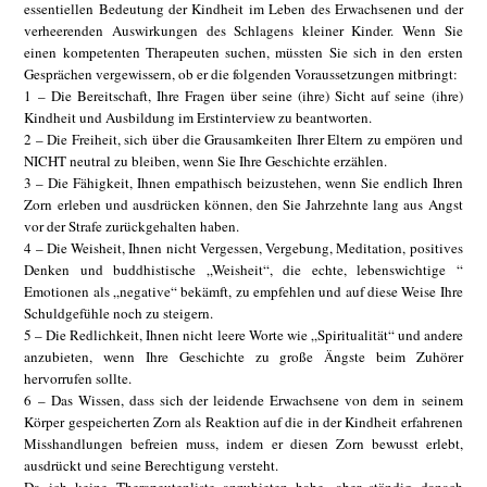
essentiellen Bedeutung der Kindheit im Leben des Erwachsenen und der
verheerenden Auswirkungen des Schlagens kleiner Kinder. Wenn Sie
einen kompetenten Therapeuten suchen, müssten Sie sich in den ersten
Gesprächen vergewissern, ob er die folgenden Voraussetzungen mitbringt:
1 – Die Bereitschaft, Ihre Fragen über seine (ihre) Sicht auf seine (ihre)
Kindheit und Ausbildung im Erstinterview zu beantworten.
2 – Die Freiheit, sich über die Grausamkeiten Ihrer Eltern zu empören und
NICHT neutral zu bleiben, wenn Sie Ihre Geschichte erzählen.
3 – Die Fähigkeit, Ihnen empathisch beizustehen, wenn Sie endlich Ihren
Zorn erleben und ausdrücken können, den Sie Jahrzehnte lang aus Angst
vor der Strafe zurückgehalten haben.
4 – Die Weisheit, Ihnen nicht Vergessen, Vergebung, Meditation, positives
Denken und buddhistische „Weisheit“, die echte, lebenswichtige “
Emotionen als „negative“ bekämft, zu empfehlen und auf diese Weise Ihre
Schuldgefühle noch zu steigern.
5 – Die Redlichkeit, Ihnen nicht leere Worte wie „Spiritualität“ und andere
anzubieten, wenn Ihre Geschichte zu große Ängste beim Zuhörer
hervorrufen sollte.
6 – Das Wissen, dass sich der leidende Erwachsene von dem in seinem
Körper gespeicherten Zorn als Reaktion auf die in der Kindheit erfahrenen
Misshandlungen befreien muss, indem er diesen Zorn bewusst erlebt,
ausdrückt und seine Berechtigung versteht.
Da ich keine Therapeutenliste anzubieten habe, aber ständig danach