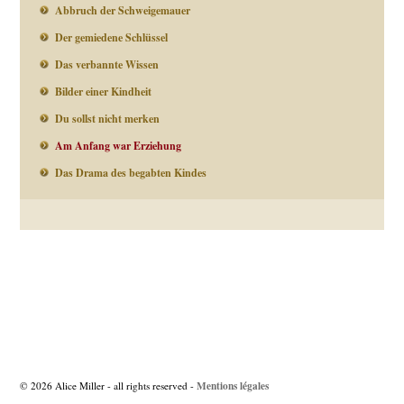
Abbruch der Schweigemauer
Der gemiedene Schlüssel
Das verbannte Wissen
Bilder einer Kindheit
Du sollst nicht merken
Am Anfang war Erziehung
Das Drama des begabten Kindes
Beitragsnavigation
Mentions légales
© 2026 Alice Miller - all rights reserved -