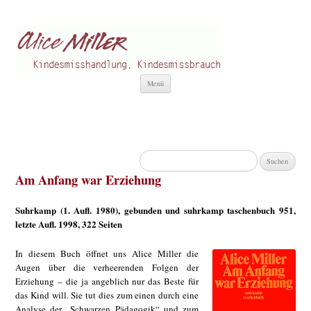
Alice Miller de
Kindesmisshandlung
Zum
Menü
Inhalt
springen
Suchen
nach:
Am Anfang war Erziehung
Suhrkamp (1. Aufl. 1980), gebunden und suhrkamp taschenbuch 951,
letzte Aufl. 1998, 322 Seiten
In diesem Buch öffnet uns Alice Miller die
Augen über die verheerenden Folgen der
Erziehung – die ja angeblich nur das Beste für
das Kind will. Sie tut dies zum einen durch eine
Analyse der „Schwarzen Pädagogik“ und zum