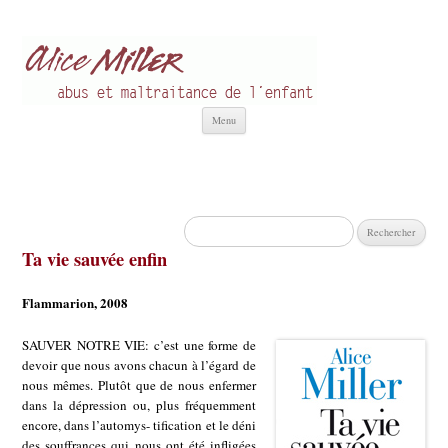
Alice Miller fr
Abus et Maltraitance de l'Enfant
Aller
Menu
au
contenu
Rechercher :
Ta vie sauvée enfin
Flammarion, 2008
SAUVER NOTRE VIE: c’est une forme de
devoir que nous avons chacun à l’égard de
nous mêmes. Plutôt que de nous enfermer
dans la dépression ou, plus fréquemment
encore, dans l’automys- tification et le déni
des souffrances qui nous ont été infligées