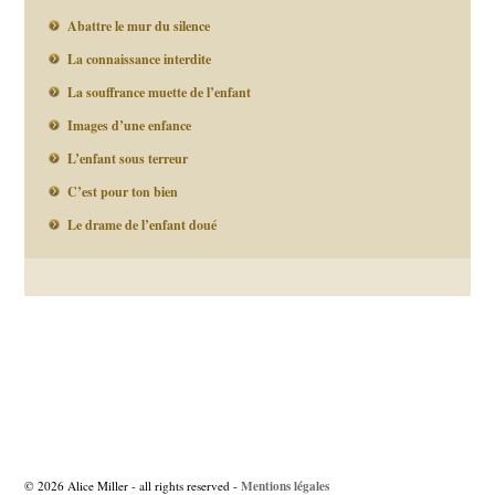
Abattre le mur du silence
La connaissance interdite
La souffrance muette de l’enfant
Images d’une enfance
L’enfant sous terreur
C’est pour ton bien
Le drame de l’enfant doué
Navigation
des
articles
Mentions légales
© 2026 Alice Miller - all rights reserved -