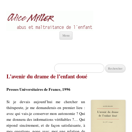
Alice Miller fr
Abus et Maltraitance de l'Enfant
Aller
Menu
au
contenu
Rechercher :
L’avenir du drame de l’enfant doué
Presses Universitaires de France, 1996
Si je devais aujourd’hui me chercher un
thérapeute, je me demanderais en premier lieu :
avec qui vais-je conserver mon autonomie ? Qui
me donnera des informations vérifiables ?… Qui
répond sincèrement, et de façon satisfaisante, à
mes questions, noue avec moi une relation de