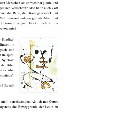
eiden Menschen als unfruchtbar plante und
gel sich vermehren? Also hatte auch Gott
avon die Rede, daß Kain geheiratet und
 Welt niemand anderen gab als Adam und
 Eifersucht zeigte? Hat Gott nicht in ihm
 bevorzugte?
r Kindheit
llmacht in
ogisch und
 Beispiel:
e. Symbole
n der Bibel
eiten. Aber
empfinde?,
n? Es will
 nicht verschwunden. Als ich mir Gottes
enigstens die Beweggründe der Leute zu