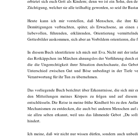
erbietet sich euch Gott als Kindern; denn wo ist ein Sohn, den de
Züchtigung, welcher sie alle teilhaftig geworden, so seid ihr Basta
Heute kann ich mir vorstellen, daß Menschen, die ihre K
Demütigungen verbrachten, später, als Erwachsene, an einen
liebevollen, führenden, erklärenden, Orientierung vermitteln
Gottesbilder auskommen, sich aber an Vorbildern orientieren, die f
In diesem Buch identifiziere ich mich mit Eva. Nicht mit der infan
das Rotkäppchen im Märchen ahnungslos der Verführung durch ein 
die die Ungerechtigkeit ihrer Situation durchschaute, das Gebo
Unterschied zwischen Gut und Böse unbedingt in der Tiefe ver
Verantwortung für ihr Tun zu übernehmen.
Das vorliegende Buch berichtet über Erkenntnisse, die sich mir e
den Mitteilungen meines Körpers zu folgen und auf diese
entschlüsseln. Die Reise in meine frühe Kindheit bis zu den Anfä
Mechanismen zu entdecken, die auch bei anderen Menschen auf d
sie allzu selten erkannt, weil uns das lähmende Gebot „Du sol
hindert.
Ich meine, daß wir nicht nur wissen dürfen, sondern auch unbedi