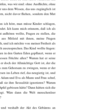
rfen, was wir sind: ohne Ausflüchte, ohne
r uns dem Wissen, das uns zugänglich ist
rn, nicht davor fliehen, sondern den Mut
enn ich höre, man müsse Kinder schlagen,
ndet. Ich kann mich erinnern, daß ich als
t aufhören wollte, Fragen zu stellen, die
, aus Mitleid mit ihnen, meine Fragen
h, und ich möchte von meiner Freiheit als
ch auszusprechen. Das Kind wollte fragen:
n in den Garten Eden gepflanzt, wenn er
essen Früchte aßen? Warum hat er seine
r doch der Allmächtige Gott ist, der die
en zum Gehorsam zu zwingen, wenn er der
en ins Leben rief, das neugierig ist, und
er Adam und Eva als Mann und Frau schuf,
daß sie ihre Sexualität ignorieren? Warum
Apfel gebissen hätte? Dann hätten sich die
ugt. Wäre dann die Welt menschenleer
?
 und weshalb der Akt des Gebärens an