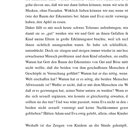
gehe davon aus, daß wir nur dann lieben können, wenn wir sein dü
Masken, ohne Fassaden. Wirklich lieben können wir nur, wenn wi
(wie der Baum der Erkenntnis bei Adam und Eva) nicht verweige
haben, den Apfel zu essen.
Daher fällt es mir noch heute schwer, Toleranz aufzubringen, w
damit sie so „gut“ werden wie wir und Gott an ihnen Gefallen fi
Kind meine Eltern in große Erklärungsnot brachte, weil ich nich
ihnen sichtlich unangenehm waren. So habe ich schließlich
unterdrückt. Doch sie stiegen und steigen immer wieder in mir hoc
erwachsener Mensch profitieren und dem Kind erlauben, sie endli
Warum hat Gott den Baum der Erkenntnis von Gut und Böse mitte
nicht wollte, daß die beiden von ihm geschaffenen Menschen d
Geschöpfe in Versuchung geführt? Warum hat er das nötig, wenn e
Welt erschaffen hat? Warum hat er es nötig, die beiden Mensch
Allwissende ist? Wußte er nicht, daß er mit dem Menschen ein Wes
daß er es gezwungen hat, seiner Natur untreu zu werden? Wenn 
die sich sexuell ergänzen, wie konnte er gleichzeitig erwarten, 
sollten sie das tun? Und was wäre passiert, wenn Eva nicht in den 
beiden nicht sexuell vereinigt und keine Nachkommen geze
geblieben? Hätten Adam und Eva ewig gelebt, allein, ohne Kinder
Weshalb ist das Zeugen von Kindern an die Sünde geknüpft,