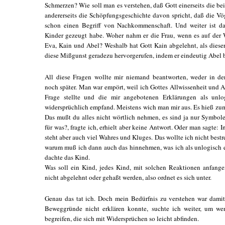
Schmerzen? Wie soll man es verstehen, daß Gott einerseits die b
andererseits die Schöpfungsgeschichte davon spricht, daß die Vö
schon einen Begriff von Nachkommenschaft. Und weiter ist d
Kinder gezeugt habe. Woher nahm er die Frau, wenn es auf der
Eva, Kain und Abel? Weshalb hat Gott Kain abgelehnt, als dieser
diese Mißgunst geradezu hervorgerufen, indem er eindeutig Abel
All diese Fragen wollte mir niemand beantworten, weder in de
noch später. Man war empört, weil ich Gottes Allwissenheit und A
Frage stellte und die mir angebotenen Erklärungen als unl
widersprüchlich empfand. Meistens wich man mir aus. Es hieß zum
Das mußt du alles nicht wörtlich nehmen, es sind ja nur Symbol
für was?, fragte ich, erhielt aber keine Antwort. Oder man sagte: I
steht aber auch viel Wahres und Kluges. Das wollte ich nicht bestr
warum muß ich dann auch das hinnehmen, was ich als unlogisch 
dachte das Kind.
Was soll ein Kind, jedes Kind, mit solchen Reaktionen anfange
nicht abgelehnt oder gehaßt werden, also ordnet es sich unter.
Genau das tat ich. Doch mein Bedürfnis zu verstehen war damit
Beweggründe nicht erklären konnte, suchte ich weiter, um w
begreifen, die sich mit Widersprüchen so leicht abfinden.