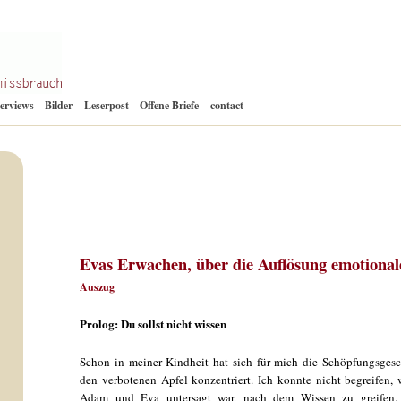
Zum
terviews
Bilder
Leserpost
Offene Briefe
contact
Inhalt
springen
Evas Erwachen, über die Auflösung emotional
Auszug
Prolog: Du sollst nicht wissen
Schon in meiner Kindheit hat sich für mich die Schöpfungsgesc
den verbotenen Apfel konzentriert. Ich konnte nicht begreifen, 
Adam und Eva untersagt war, nach dem Wissen zu greifen.