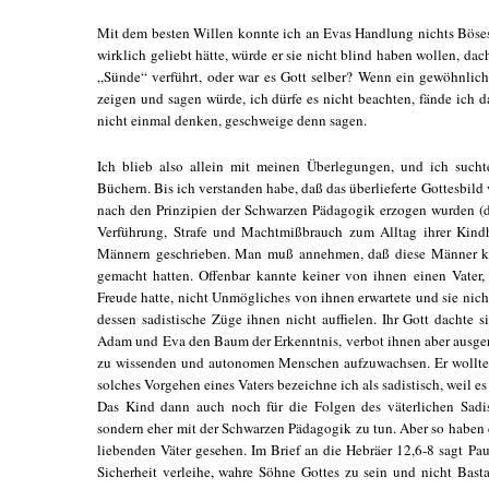
Mit dem besten Willen konnte ich an Evas Handlung nichts Böse
wirklich geliebt hätte, würde er sie nicht blind haben wollen, dac
„Sünde“ verführt, oder war es Gott selber? Wenn ein gewöhnlich
zeigen und sagen würde, ich dürfe es nicht beachten, fände ich 
nicht einmal denken, geschweige denn sagen.
Ich blieb also allein mit meinen Überlegungen, und ich sucht
Büchern. Bis ich verstanden habe, daß das überlieferte Gottesbil
nach den Prinzipien der Schwarzen Pädagogik erzogen wurden (der
Verführung, Strafe und Machtmißbrauch zum Alltag ihrer Kindh
Männern geschrieben. Man muß annehmen, daß diese Männer ke
gemacht hatten. Offenbar kannte keiner von ihnen einen Vater
Freude hatte, nicht Unmögliches von ihnen erwartete und sie nicht 
dessen sadistische Züge ihnen nicht auffielen. Ihr Gott dachte 
Adam und Eva den Baum der Erkenntnis, verbot ihnen aber ausgere
zu wissenden und autonomen Menschen aufzuwachsen. Er wollte 
solches Vorgehen eines Vaters bezeichne ich als sadistisch, weil e
Das Kind dann auch noch für die Folgen des väterlichen Sadis
sondern eher mit der Schwarzen Pädagogik zu tun. Aber so haben 
liebenden Väter gesehen. Im Brief an die Hebräer 12,6-8 sagt Pa
Sicherheit verleihe, wahre Söhne Gottes zu sein und nicht Basta