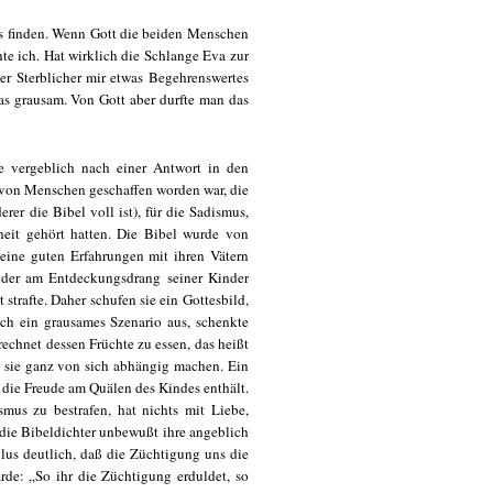
s finden. Wenn Gott die beiden Menschen
hte ich. Hat wirklich die Schlange Eva zur
er Sterblicher mir etwas Begehrenswertes
das grausam. Von Gott aber durfte man das
e vergeblich nach einer Antwort in den
d von Menschen geschaffen worden war, die
er die Bibel voll ist), für die Sadismus,
eit gehört hatten. Die Bibel wurde von
ine guten Erfahrungen mit ihren Vätern
, der am Entdeckungsdrang seiner Kinder
strafte. Daher schufen sie ein Gottesbild,
sich ein grausames Szenario aus, schenkte
chnet dessen Früchte zu essen, das heißt
sie ganz von sich abhängig machen. Ein
s die Freude am Quälen des Kindes enthält.
mus zu bestrafen, hat nichts mit Liebe,
die Bibeldichter unbewußt ihre angeblich
ulus deutlich, daß die Züchtigung uns die
rde: „So ihr die Züchtigung erduldet, so