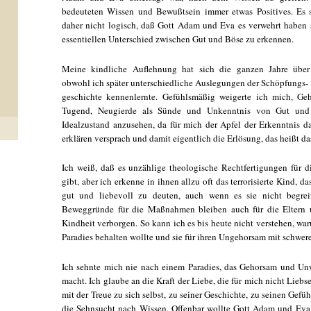
bedeuteten Wissen und Bewußtsein immer etwas Positives. Es 
daher nicht logisch, daß Gott Adam und Eva es verwehrt haben s
essentiellen Unterschied zwischen Gut und Böse zu erkennen.
Meine kindliche Auflehnung hat sich die ganzen Jahre über
obwohl ich später unterschiedliche Auslegungen der Schöpfungs-
geschichte kennenlernte. Gefühlsmäßig weigerte ich mich, Ge
Tugend, Neugierde als Sünde und Unkenntnis von Gut und
Idealzustand anzusehen, da für mich der Apfel der Erkenntnis d
erklären versprach und damit eigentlich die Erlösung, das heißt das
Ich weiß, daß es unzählige theologische Rechtfertigungen für d
gibt, aber ich erkenne in ihnen allzu oft das terrorisierte Kind, 
gut und liebevoll zu deuten, auch wenn es sie nicht begrei
Beweggründe für die Maßnahmen bleiben auch für die Eltern u
Kindheit verborgen. So kann ich es bis heute nicht verstehen, 
Paradies behalten wollte und sie für ihren Ungehorsam mit schwere
Ich sehnte mich nie nach einem Paradies, das Gehorsam und Un
macht. Ich glaube an die Kraft der Liebe, die für mich nicht Lieb
mit der Treue zu sich selbst, zu seiner Geschichte, zu seinen Gef
die Sehnsucht nach Wissen. Offenbar wollte Gott Adam und Eva d