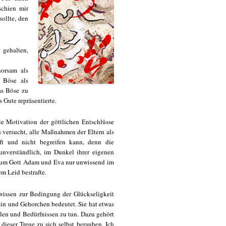
schien mir
ollte, den
 gehalten,
horsam als
 Böse als
as Böse zu
 Gute repräsentierte.
ie Motivation der göttlichen Entschlüsse
das versucht, alle Maßnahmen der Eltern als
ft und nicht begreifen kann, denn die
nverständlich, im Dunkel ihrer eigenen
warum Gott Adam und Eva nur unwissend im
m Leid bestrafte.
wissen zur Bedingung der Glückseligkeit
sein und Gehorchen bedeutet. Sie hat etwas
ühlen und Bedürfnissen zu tun. Dazu gehört
ieser Treue zu sich selbst berauben. Ich