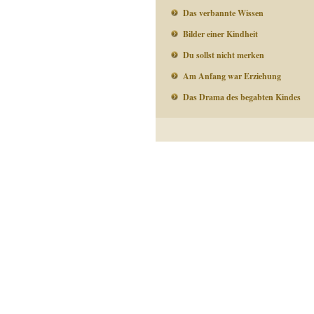
Das verbannte Wissen
Bilder einer Kindheit
Du sollst nicht merken
Am Anfang war Erziehung
Das Drama des begabten Kindes