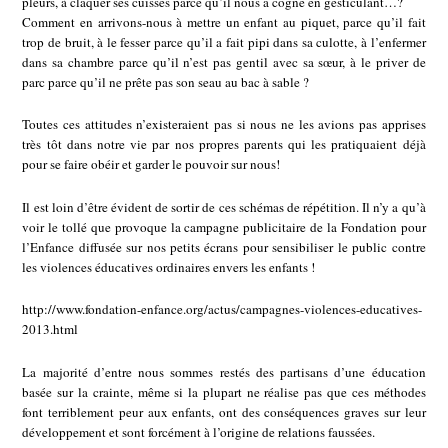
pleurs, à claquer ses cuisses parce qu’il nous a cogné en gesticulant…?
Comment en arrivons-nous à mettre un enfant au piquet, parce qu’il fait
trop de bruit, à le fesser parce qu’il a fait pipi dans sa culotte, à l’enfermer
dans sa chambre parce qu’il n’est pas gentil avec sa sœur, à le priver de
parc parce qu’il ne prête pas son seau au bac à sable ?
Toutes ces attitudes n’existeraient pas si nous ne les avions pas apprises
très tôt dans notre vie par nos propres parents qui les pratiquaient déjà
pour se faire obéir et garder le pouvoir sur nous!
Il est loin d’être évident de sortir de ces schémas de répétition. Il n’y a qu’à
voir le tollé que provoque la campagne publicitaire de la Fondation pour
l’Enfance diffusée sur nos petits écrans pour sensibiliser le public contre
les violences éducatives ordinaires envers les enfants !
http://www.fondation-enfance.org/actus/campagnes-violences-educatives-
2013.html
La majorité d’entre nous sommes restés des partisans d’une éducation
basée sur la crainte, même si la plupart ne réalise pas que ces méthodes
font terriblement peur aux enfants, ont des conséquences graves sur leur
développement et sont forcément à l’origine de relations faussées.