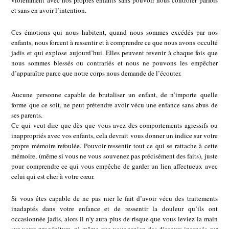
violemment avec nos propres enfants sans pouvoir nous contrôler parfois
et sans en avoir l’intention.
Ces émotions qui nous habitent, quand nous sommes excédés par nos
enfants, nous forcent à ressentir et à comprendre ce que nous avons occulté
jadis et qui explose aujourd’hui. Elles peuvent revenir à chaque fois que
nous sommes blessés ou contrariés et nous ne pouvons les empêcher
d’apparaître parce que notre corps nous demande de l’écouter.
Aucune personne capable de brutaliser un enfant, de n’importe quelle
forme que ce soit, ne peut prétendre avoir vécu une enfance sans abus de
ses parents.
Ce qui veut dire que dès que vous avez des comportements agressifs ou
inappropriés avec vos enfants, cela devrait vous donner un indice sur votre
propre mémoire refoulée. Pouvoir ressentir tout ce qui se rattache à cette
mémoire, (même si vous ne vous souvenez pas précisément des faits), juste
pour comprendre ce qui vous empêche de garder un lien affectueux avec
celui qui est cher à votre cœur.
Si vous êtes capable de ne pas nier le fait d’avoir vécu des traitements
inadaptés dans votre enfance et de ressentir la douleur qu’ils ont
occasionnée jadis, alors il n’y aura plus de risque que vous leviez la main
sur votre progéniture, ni même que vous teniez des discours insensés sur