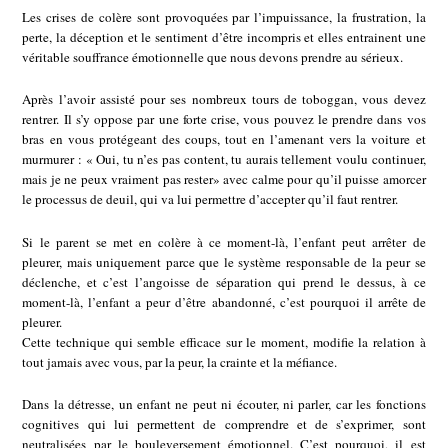
Les crises de colère sont provoquées par l’impuissance, la frustration, la
perte, la déception et le sentiment d’être incompris et elles entrainent une
véritable souffrance émotionnelle que nous devons prendre au sérieux.
Après l’avoir assisté pour ses nombreux tours de toboggan, vous devez
rentrer. Il s’y oppose par une forte crise, vous pouvez le prendre dans vos
bras en vous protégeant des coups, tout en l’amenant vers la voiture et
murmurer : « Oui, tu n’es pas content, tu aurais tellement voulu continuer,
mais je ne peux vraiment pas rester» avec calme pour qu’il puisse amorcer
le processus de deuil, qui va lui permettre d’accepter qu’il faut rentrer.
Si le parent se met en colère à ce moment-là, l’enfant peut arrêter de
pleurer, mais uniquement parce que le système responsable de la peur se
déclenche, et c’est l’angoisse de séparation qui prend le dessus, à ce
moment-là, l’enfant a peur d’être abandonné, c’est pourquoi il arrête de
pleurer.
Cette technique qui semble efficace sur le moment, modifie la relation à
tout jamais avec vous, par la peur, la crainte et la méfiance.
Dans la détresse, un enfant ne peut ni écouter, ni parler, car les fonctions
cognitives qui lui permettent de comprendre et de s’exprimer, sont
neutralisées par le bouleversement émotionnel. C’est pourquoi, il est