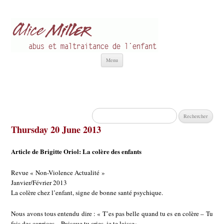
Alice Miller fr
Abus et Maltraitance de l'Enfant
Aller
Menu
au
contenu
Rechercher :
Thursday 20 June 2013
Article de Brigitte Oriol: La colère des enfants
Revue « Non-Violence Actualité »
Janvier/Février 2013
La colère chez l’enfant, signe de bonne santé psychique.
Nous avons tous entendu dire : « T’es pas belle quand tu es en colère – Tu
fais des caprices – Puisque tu cries, je te laisse»….