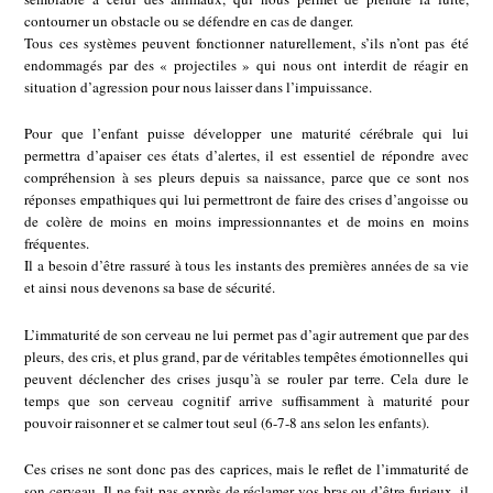
contourner un obstacle ou se défendre en cas de danger.
Tous ces systèmes peuvent fonctionner naturellement, s’ils n’ont pas été
endommagés par des « projectiles » qui nous ont interdit de réagir en
situation d’agression pour nous laisser dans l’impuissance.
Pour que l’enfant puisse développer une maturité cérébrale qui lui
permettra d’apaiser ces états d’alertes, il est essentiel de répondre avec
compréhension à ses pleurs depuis sa naissance, parce que ce sont nos
réponses empathiques qui lui permettront de faire des crises d’angoisse ou
de colère de moins en moins impressionnantes et de moins en moins
fréquentes.
Il a besoin d’être rassuré à tous les instants des premières années de sa vie
et ainsi nous devenons sa base de sécurité.
L’immaturité de son cerveau ne lui permet pas d’agir autrement que par des
pleurs, des cris, et plus grand, par de véritables tempêtes émotionnelles qui
peuvent déclencher des crises jusqu’à se rouler par terre. Cela dure le
temps que son cerveau cognitif arrive suffisamment à maturité pour
pouvoir raisonner et se calmer tout seul (6-7-8 ans selon les enfants).
Ces crises ne sont donc pas des caprices, mais le reflet de l’immaturité de
son cerveau. Il ne fait pas exprès de réclamer vos bras ou d’être furieux, il