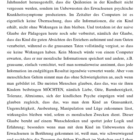
Jahrhundert herausgestellt, dass die Quälereien in der Kindheit nicht
vergessen werden, sondern im Unbewussten des Erwachsenen psychische
Krankheitssymptome produzieren. Im Zeitalter des Computers ist es
eigentlich keine Überraschung, dass alle Informationen, die ein Kind
erhält, nicht ohne Wirkungen in ihm bleiben. Und trotzdem ist der naive
Glaube der Pädagogen heute noch sehr verbreitet, nämlich der Glaube,
dass das Kind die guten Absichten des Erziehers aufnimmt und zum Guten
verarbeitet, während es die grausamen Taten vollständig vergisst, so dass
sie keine Wirkungen haben. Kein Mensch würde von einem Computer
erwarten, dass er nur moralische Informationen speichert und andere, z.B.
grausame, einfach vernichtet, weil man normalerweise annimmt, dass jede
Information im endgültigen Resultat irgendwie verwertet wurde. Aber vom
menschlichen Gehirn nimmt man das ohne Schwierigkeiten an, auch wenn
man gebildet ist. Die meisten Menschen glauben, dass das, was sie ihren
Kindern beibringen MÖCHTEN, nämlich Liebe, Güte, Barmherzigkeit,
Toleranz, Altruismus, sich der kindlichen Psyche einprägen wird und
glauben zugleich, dass das, was man dem Kind an Grausamkeit,
Ungerechtigkeit, Ausbeutung, Manipulation und Lüge zukommen lässt,
wirkungslos bleiben wird, sofern es moralischen Zwecken dient. Dieser
Glaube beruht auf einem Wunschdenken und spottet jeder Logik und
Erfahrung; besonders wenn man mit dem Kind im Unbewussten des
Erwachsenen in Berührung gekommen ist, weiß man, wie schwerwiegend
und nachhaltig die Traumen der frühen Kindheit im Verhalten und Leben