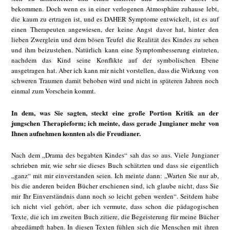
bekommen. Doch wenn es in einer verlogenen Atmosphäre zuhause lebt,
die kaum zu ertragen ist, und es DAHER Symptome entwickelt, ist es auf
einen Therapeuten angewiesen, der keine Angst davor hat, hinter den
lieben Zwerglein und dem bösen Teufel die Realität des Kindes zu sehen
und ihm beizustehen. Natürlich kann eine Symptombesserung eintreten,
nachdem das Kind seine Konflikte auf der symbolischen Ebene
ausgetragen hat. Aber ich kann mir nicht vorstellen, dass die Wirkung von
schweren Traumen damit behoben wird und nicht in späteren Jahren noch
einmal zum Vorschein kommt.
In dem, was Sie sagten, steckt eine große Portion Kritik an der
jungschen Therapieform; ich meinte, dass gerade Jungianer mehr von
Ihnen aufnehmen konnten als die Freudianer.
Nach dem „Drama des begabten Kindes“ sah das so aus. Viele Jungianer
schrieben mir, wie sehr sie dieses Buch schätzten und dass sie eigentlich
„ganz“ mit mir einverstanden seien. Ich meinte dann: „Warten Sie nur ab,
bis die anderen beiden Bücher erschienen sind, ich glaube nicht, dass Sie
mir Ihr Einverständnis dann noch so leicht geben werden“. Seitdem habe
ich nicht viel gehört, aber ich vermute, dass schon die pädagogischen
Texte, die ich im zweiten Buch zitiere, die Begeisterung für meine Bücher
abgedämpft haben. In diesen Texten fühlen sich die Menschen mit ihren