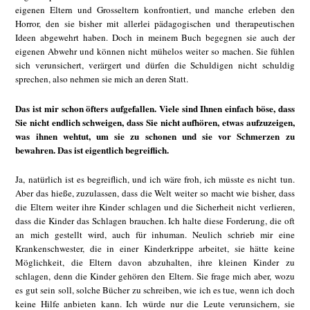
eigenen Eltern und Grosseltern konfrontiert, und manche erleben den
Horror, den sie bisher mit allerlei pädagogischen und therapeutischen
Ideen abgewehrt haben. Doch in meinem Buch begegnen sie auch der
eigenen Abwehr und können nicht mühelos weiter so machen. Sie fühlen
sich verunsichert, verärgert und dürfen die Schuldigen nicht schuldig
sprechen, also nehmen sie mich an deren Statt.
Das ist mir schon öfters aufgefallen. Viele sind Ihnen einfach böse, dass
Sie nicht endlich schweigen, dass Sie nicht aufhören, etwas aufzuzeigen,
was ihnen wehtut, um sie zu schonen und sie vor Schmerzen zu
bewahren. Das ist eigentlich begreiflich.
Ja, natürlich ist es begreiflich, und ich wäre froh, ich müsste es nicht tun.
Aber das hieße, zuzulassen, dass die Welt weiter so macht wie bisher, dass
die Eltern weiter ihre Kinder schlagen und die Sicherheit nicht verlieren,
dass die Kinder das Schlagen brauchen. Ich halte diese Forderung, die oft
an mich gestellt wird, auch für inhuman. Neulich schrieb mir eine
Krankenschwester, die in einer Kinderkrippe arbeitet, sie hätte keine
Möglichkeit, die Eltern davon abzuhalten, ihre kleinen Kinder zu
schlagen, denn die Kinder gehören den Eltern. Sie frage mich aber, wozu
es gut sein soll, solche Bücher zu schreiben, wie ich es tue, wenn ich doch
keine Hilfe anbieten kann. Ich würde nur die Leute verunsichern, sie