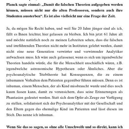
Planck sagte einmal: „Damit die falschen Theorien aufgegeben werden
können, müssen nicht nur die alten Professoren, sondern auch ihre
Studenten aussterben“. Es ist also vielleicht nur eine Frage der Zeit.
Ja, da mögen Sie Recht haben, und weil Sie 20 Jahre jünger sind als ich,
fällt es Ihnen leichter, hier gelassen zu bleiben. Ich bin jetzt 61 Jahre alt
und möchte natürlich noch zu meinen Lebzeiten sehen, dass die falschen
und irreführenden Theorien nicht mehr in Instituten gelehrt werden, damit
nicht eine neue Generation verwirrter und verwirrender Analytiker
aufwachsen muss. Ich wäre auch gelassener, wenn es sich um irgendwelche
Theorien handeln würde, die für die Menschheit unschädlich wären, z.B.
irgendwelche astronomische Hypothesen oder Ähnliches. Aber die
psychoanalytische Triebtheorie hat Konsequenzen, die zu einem
inhumanen Verhalten dem Patienten gegenüber führen müssen. Denn es ist
inhuman, einem Menschen, der als Kind missbraucht wurde und dies noch
kaum fassen kann, damit zu verunsichern, dass seine Erinnerungen als
Phantasien gedeutet werden. Statt sich dem Opfer als Zeuge zur Verfügung
zu stellen, solidarisiert sich der Psychoanalytiker mit der Gesellschaft und
den Eltern gegen das ehemalige Kind im Patienten und lässt diesen im
Stich. Das nenne ich inhuman.
Wenn Sie das so sagen, so ohne alle Umschweife und so direkt, kann ich