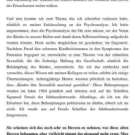
des Erwachsenen weiter wirken.
Und nun komme ich zum Thema, das ich scheinbar verlassen habe,
nämlich zu meiner Enttäuschung an der Psychoanalyse. Ich hatte
angenommen, dass die Psychoanalyse der Ort sein müsste, wo der Verrat
des Kindes in unserer Kultur und damit deren Selbstzerstörung aufgedeckt
werden könnte. Doch nichts dergleichen ist geschehen, im Gegenteil.
Nachdem Freud den schweren Kindheitstraumen in den Symptomen der
Patienten begegnet ist, entwickelte er eine Theorie von der infantilen
Sexualität, die die bisherige Haltung der Gesellschaft, nämlich die
Bekämpfung des Kindes, unterstützte. Als ich das entdeckte und
versuchte, dieses Wissen mit meinen Kollegen zu teilen, erlebte ich einige
Überraschungen. Achtzigjährige Herren wussten plötzlich zu berichten,
dass „Kinder ihre Sexualität maximal genießen“. Diese Behauptungen
wurden im Jahre 1984 geäußert und stützten sich auf die Schriften
Sigmund Freuds der Jahrhundertwende. Allerdings, als ich um die
Erlaubnis bat, diese Behauptungen publizieren zu dürfen, erhielt ich sie
nicht. Ich wurde nur auf Freuds Schriften der Jahrhundertwende
hingewiesen.
Sie scheinen sich das noch sehr zu Herzen zu nehmen, was diese alten
Herren behaupten, aber vielleicht nimmt das niemand mehr ernst. Max