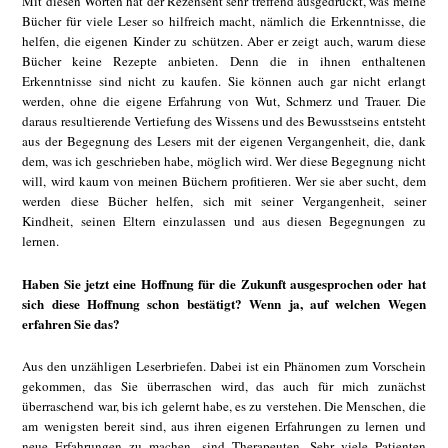
Mit diesen Worten hat der Rezensent sehr treffend ausgedrückt, was meine
Bücher für viele Leser so hilfreich macht, nämlich die Erkenntnisse, die
helfen, die eigenen Kinder zu schützen. Aber er zeigt auch, warum diese
Bücher keine Rezepte anbieten. Denn die in ihnen enthaltenen
Erkenntnisse sind nicht zu kaufen. Sie können auch gar nicht erlangt
werden, ohne die eigene Erfahrung von Wut, Schmerz und Trauer. Die
daraus resultierende Vertiefung des Wissens und des Bewusstseins entsteht
aus der Begegnung des Lesers mit der eigenen Vergangenheit, die, dank
dem, was ich geschrieben habe, möglich wird. Wer diese Begegnung nicht
will, wird kaum von meinen Büchern profitieren. Wer sie aber sucht, dem
werden diese Bücher helfen, sich mit seiner Vergangenheit, seiner
Kindheit, seinen Eltern einzulassen und aus diesen Begegnungen zu
lernen.
Haben Sie jetzt eine Hoffnung für die Zukunft ausgesprochen oder hat
sich diese Hoffnung schon bestätigt? Wenn ja, auf welchen Wegen
erfahren Sie das?
Aus den unzähligen Leserbriefen. Dabei ist ein Phänomen zum Vorschein
gekommen, das Sie überraschen wird, das auch für mich zunächst
überraschend war, bis ich gelernt habe, es zu verstehen. Die Menschen, die
am wenigsten bereit sind, aus ihren eigenen Erfahrungen zu lernen und
neue Erfahrungen zu machen, sind Therapeuten. Sehr viele Patienten