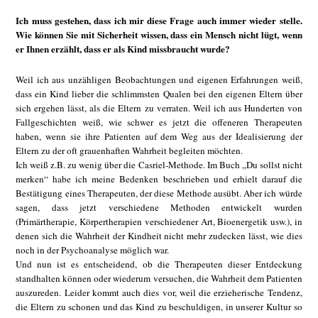
Ich muss gestehen, dass ich mir diese Frage auch immer wieder stelle.
Wie können Sie mit Sicherheit wissen, dass ein Mensch nicht lügt, wenn
er Ihnen erzählt, dass er als Kind missbraucht wurde?
Weil ich aus unzähligen Beobachtungen und eigenen Erfahrungen weiß,
dass ein Kind lieber die schlimmsten Qualen bei den eigenen Eltern über
sich ergehen lässt, als die Eltern zu verraten. Weil ich aus Hunderten von
Fallgeschichten weiß, wie schwer es jetzt die offeneren Therapeuten
haben, wenn sie ihre Patienten auf dem Weg aus der Idealisierung der
Eltern zu der oft grauenhaften Wahrheit begleiten möchten.
Ich weiß z.B. zu wenig über die Casriel-Methode. Im Buch „Du sollst nicht
merken“ habe ich meine Bedenken beschrieben und erhielt darauf die
Bestätigung eines Therapeuten, der diese Methode ausübt. Aber ich würde
sagen, dass jetzt verschiedene Methoden entwickelt wurden
(Primärtherapie, Körpertherapien verschiedener Art, Bioenergetik usw.), in
denen sich die Wahrheit der Kindheit nicht mehr zudecken lässt, wie dies
noch in der Psychoanalyse möglich war.
Und nun ist es entscheidend, ob die Therapeuten dieser Entdeckung
standhalten können oder wiederum versuchen, die Wahrheit dem Patienten
auszureden. Leider kommt auch dies vor, weil die erzieherische Tendenz,
die Eltern zu schonen und das Kind zu beschuldigen, in unserer Kultur so