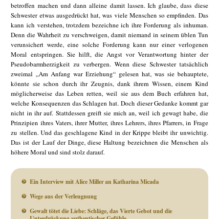
betroffen machen und dann alleine damit lassen. Ich glaube, dass diese
Schwester etwas ausgedrückt hat, was viele Menschen so empfinden. Das
kann ich verstehen, trotzdem bezeichne ich ihre Forderung als inhuman.
Denn die Wahrheit zu verschweigen, damit niemand in seinem üblen Tun
verunsichert werde, eine solche Forderung kann nur einer verlogenen
Moral entspringen. Sie hilft, die Angst vor Verantwortung hinter der
Pseudobarmherzigkeit zu verbergen. Wenn diese Schwester tatsächlich
zweimal „Am Anfang war Erziehung“ gelesen hat, was sie behauptete,
könnte sie schon durch ihr Zeugnis, dank ihrem Wissen, einem Kind
möglicherweise das Leben retten, weil sie aus dem Buch erfahren hat,
welche Konsequenzen das Schlagen hat. Doch dieser Gedanke kommt gar
nicht in ihr auf. Stattdessen greift sie mich an, weil ich gewagt habe, die
Prinzipien ihres Vaters, ihrer Mutter, ihres Lehrers, ihres Pfarrers, in Frage
zu stellen. Und das geschlagene Kind in der Krippe bleibt ihr unwichtig.
Das ist der Lauf der Dinge, diese Haltung bezeichnen die Menschen als
höhere Moral und sind stolz darauf.
Ein Interview mit Alice Miller an Katharina Micada
Wege aus der Verleugnung
Gewalt tötet die Liebe: Schläge, das Vierte Gebot und die
Unterdrückung authentischer Gefühle