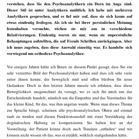
verstehen, dass Sie den Psychoanalytikern ein Dorn im Auge sind.
Dieser Stil ist unter Analytikern unüblich. Ich habe mit mehreren
Analytikern gesprochen, und es fiel mir auf, dass sie sich kaum auf
etwas eindeutig festlegen. Als ich sie bei ihrer persönlichen Meinung
festzuhalten versuchte, wichen sie mir aus in verschiedene
Relativierungen. Eindeutig waren sie nur, wenn sie unpersönliche
Behauptungen aufstellten, die auf Freuds Schriften zurückgingen. Aber
ich muss zugeben, dass diese Auswahl einseitig war. Es handelte sich
vorwiegend um orthodoxe Psychoanalytiker.
Vor einigen Jahren hätte ich Ihnen zu diesem Punkt gesagt, dass Sie ein
sehr verzerrtes Bild der Psychoanalytiker haben und dass ich sehr viele
unter ihnen kenne, die beweglich sind und offen bleiben für neue
Gedanken. Doch in den letzten Jahren musste ich erfahren, dass diese
Beweglichkeit ausgerechnet da versagt, wo es sich für mich um das
Entscheidende handelt, nämlich um die Empathie und das Verständnis für
das kleine Kind, für das, was ihm angetan wurde. Wenn man dieses Thema
zur Sprache bringt, scheinen alle psychoanalytischen Ohren auf einmal
taub zu werden und diesen Funktionsausfall mit einer Verstärkung der
dogmatischen Haltung zu kompensieren. Sie halten fest an der
Vorstellung, der Patient könne doch auch Traumen „erfinden“ und wir
können nicht wissen ob das, was er erzählt, wirklich stattgefunden hätte.