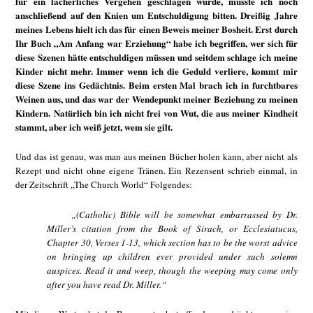
für ein lächerliches Vergehen geschlagen wurde, musste ich noch
anschließend auf den Knien um Entschuldigung bitten. Dreißig Jahre
meines Lebens hielt ich das für einen Beweis meiner Bosheit. Erst durch
Ihr Buch „Am Anfang war Erziehung“ habe ich begriffen, wer sich für
diese Szenen hätte entschuldigen müssen und seitdem schlage ich meine
Kinder nicht mehr. Immer wenn ich die Geduld verliere, kommt mir
diese Szene ins Gedächtnis. Beim ersten Mal brach ich in furchtbares
Weinen aus, und das war der Wendepunkt meiner Beziehung zu meinen
Kindern. Natürlich bin ich nicht frei von Wut, die aus meiner Kindheit
stammt, aber ich weiß jetzt, wem sie gilt.
Und das ist genau, was man aus meinen Bücher holen kann, aber nicht als
Rezept und nicht ohne eigene Tränen. Ein Rezensent schrieb einmal, in
der Zeitschrift „The Church World“ Folgendes:
„(Catholic) Bible will be somewhat embarrassed by Dr.
Miller’s citation from the Book of Sirach, or Ecclesiatucus,
Chapter 30, Verses 1-13, which section has to be the worst advice
on bringing up children ever provided under such solemn
auspices. Read it and weep, though the weeping may come only
after you have read Dr. Miller.“