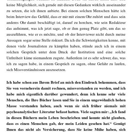
keine Möglichkeit, sich gerade mit diesen Gedanken wirklich auseinander
zu setzen, die ich ihnen anbiete. Bei einem solchen Menschen hätte ich
beim Interview das Gefühl, dass er mir mit einem Ohr zuhört und dass sein
anderes Ohr damit beschäftigt ist, darauf zu horchen, wie sein Redakteur
das aufnimmt, was ich jetzt sage, ob er ihm genug Platz gibt, um das so
auszuführen, wie er es möchte, und ob der Interviewer nicht durch meine
Aussagen sogar seine Stelle riskiert. Da ich die Schwierigkeiten kenne, mit
denen viele Journalisten zu kämpfen haben, stünde auch ich in einem
solchen Gespräch unter dem Druck der Institution und eine solche
Unfreiheit käme niemandem zugute. Außerdem ist es sehr schwer, das, was
ich zu sagen habe, in einem Gespräch zu sagen, ohne Gefahr zu laufen,
sich Missverständnissen auszusetzen.
Ich habe schon aus Ihrem Brief an mich den Eindruck bekommen, dass
Sie von vorneherein damit rechnen, missverstanden zu werden, und ich
habe mich eigentlich darüber gewundert, denn ich kenne sehr viele
Menschen, die Ihre Bücher lasen und Sie in einem ungewöhnlich hohen
Masse verstanden haben, auch wenn sie sich früher niemals mit
psychoanalytischer Literatur befasst hatten. Viele sagten mir: „Ich fand
in diesen Büchern mein Leben beschrieben und konnte nicht glauben,
dass es einen Menschen gab, der mein Leiden gesehen hat.“ Genügt
Ihnen das nicht als Versicherung, dass Sie keine Mühe haben, sich