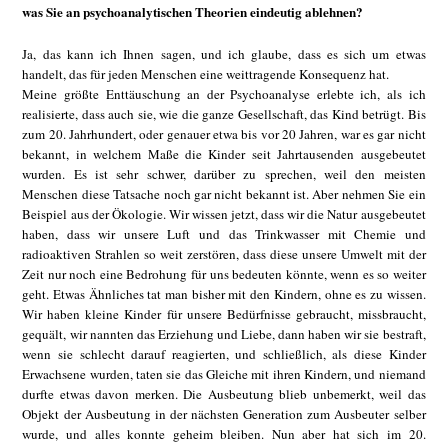
was Sie an psychoanalytischen Theorien eindeutig ablehnen?
Ja, das kann ich Ihnen sagen, und ich glaube, dass es sich um etwas
handelt, das für jeden Menschen eine weittragende Konsequenz hat.
Meine größte Enttäuschung an der Psychoanalyse erlebte ich, als ich
realisierte, dass auch sie, wie die ganze Gesellschaft, das Kind betrügt. Bis
zum 20. Jahrhundert, oder genauer etwa bis vor 20 Jahren, war es gar nicht
bekannt, in welchem Maße die Kinder seit Jahrtausenden ausgebeutet
wurden. Es ist sehr schwer, darüber zu sprechen, weil den meisten
Menschen diese Tatsache noch gar nicht bekannt ist. Aber nehmen Sie ein
Beispiel aus der Ökologie. Wir wissen jetzt, dass wir die Natur ausgebeutet
haben, dass wir unsere Luft und das Trinkwasser mit Chemie und
radioaktiven Strahlen so weit zerstören, dass diese unsere Umwelt mit der
Zeit nur noch eine Bedrohung für uns bedeuten könnte, wenn es so weiter
geht. Etwas Ähnliches tat man bisher mit den Kindern, ohne es zu wissen.
Wir haben kleine Kinder für unsere Bedürfnisse gebraucht, missbraucht,
gequält, wir nannten das Erziehung und Liebe, dann haben wir sie bestraft,
wenn sie schlecht darauf reagierten, und schließlich, als diese Kinder
Erwachsene wurden, taten sie das Gleiche mit ihren Kindern, und niemand
durfte etwas davon merken. Die Ausbeutung blieb unbemerkt, weil das
Objekt der Ausbeutung in der nächsten Generation zum Ausbeuter selber
wurde, und alles konnte geheim bleiben. Nun aber hat sich im 20.