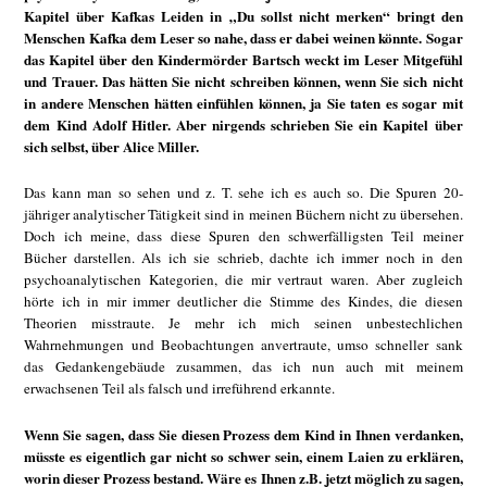
Kapitel über Kafkas Leiden in „Du sollst nicht merken“ bringt den
Menschen Kafka dem Leser so nahe, dass er dabei weinen könnte. Sogar
das Kapitel über den Kindermörder Bartsch weckt im Leser Mitgefühl
und Trauer. Das hätten Sie nicht schreiben können, wenn Sie sich nicht
in andere Menschen hätten einfühlen können, ja Sie taten es sogar mit
dem Kind Adolf Hitler. Aber nirgends schrieben Sie ein Kapitel über
sich selbst, über Alice Miller.
Das kann man so sehen und z. T. sehe ich es auch so. Die Spuren 20-
jähriger analytischer Tätigkeit sind in meinen Büchern nicht zu übersehen.
Doch ich meine, dass diese Spuren den schwerfälligsten Teil meiner
Bücher darstellen. Als ich sie schrieb, dachte ich immer noch in den
psychoanalytischen Kategorien, die mir vertraut waren. Aber zugleich
hörte ich in mir immer deutlicher die Stimme des Kindes, die diesen
Theorien misstraute. Je mehr ich mich seinen unbestechlichen
Wahrnehmungen und Beobachtungen anvertraute, umso schneller sank
das Gedankengebäude zusammen, das ich nun auch mit meinem
erwachsenen Teil als falsch und irreführend erkannte.
Wenn Sie sagen, dass Sie diesen Prozess dem Kind in Ihnen verdanken,
müsste es eigentlich gar nicht so schwer sein, einem Laien zu erklären,
worin dieser Prozess bestand. Wäre es Ihnen z.B. jetzt möglich zu sagen,