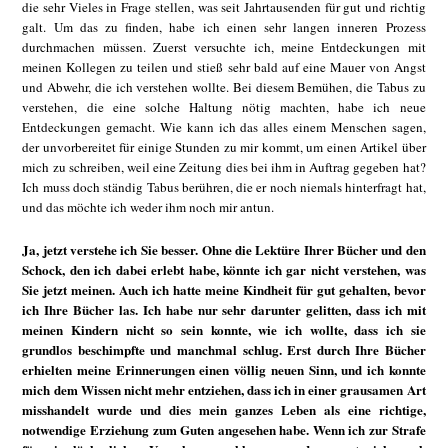
die sehr Vieles in Frage stellen, was seit Jahrtausenden für gut und richtig
galt. Um das zu finden, habe ich einen sehr langen inneren Prozess
durchmachen müssen. Zuerst versuchte ich, meine Entdeckungen mit
meinen Kollegen zu teilen und stieß sehr bald auf eine Mauer von Angst
und Abwehr, die ich verstehen wollte. Bei diesem Bemühen, die Tabus zu
verstehen, die eine solche Haltung nötig machten, habe ich neue
Entdeckungen gemacht. Wie kann ich das alles einem Menschen sagen,
der unvorbereitet für einige Stunden zu mir kommt, um einen Artikel über
mich zu schreiben, weil eine Zeitung dies bei ihm in Auftrag gegeben hat?
Ich muss doch ständig Tabus berühren, die er noch niemals hinterfragt hat,
und das möchte ich weder ihm noch mir antun.
Ja, jetzt verstehe ich Sie besser. Ohne die Lektüre Ihrer Bücher und den
Schock, den ich dabei erlebt habe, könnte ich gar nicht verstehen, was
Sie jetzt meinen. Auch ich hatte meine Kindheit für gut gehalten, bevor
ich Ihre Bücher las. Ich habe nur sehr darunter gelitten, dass ich mit
meinen Kindern nicht so sein konnte, wie ich wollte, dass ich sie
grundlos beschimpfte und manchmal schlug. Erst durch Ihre Bücher
erhielten meine Erinnerungen einen völlig neuen Sinn, und ich konnte
mich dem Wissen nicht mehr entziehen, dass ich in einer grausamen Art
misshandelt wurde und dies mein ganzes Leben als eine richtige,
notwendige Erziehung zum Guten angesehen habe. Wenn ich zur Strafe