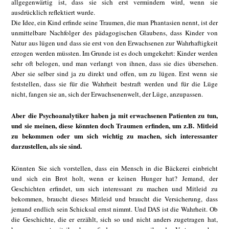
allgegenwärtig ist, dass sie sich erst vermindern wird, wenn sie
ausdrücklich reflektiert wurde.
Die Idee, ein Kind erfinde seine Traumen, die man Phantasien nennt, ist der
unmittelbare Nachfolger des pädagogischen Glaubens, dass Kinder von
Natur aus lügen und dass sie erst von den Erwachsenen zur Wahrhaftigkeit
erzogen werden müssten. Im Grunde ist es doch umgekehrt: Kinder werden
sehr oft belogen, und man verlangt von ihnen, dass sie dies übersehen.
Aber sie selber sind ja zu direkt und offen, um zu lügen. Erst wenn sie
feststellen, dass sie für die Wahrheit bestraft werden und für die Lüge
nicht, fangen sie an, sich der Erwachsenenwelt, der Lüge, anzupassen.
Aber die Psychoanalytiker haben ja mit erwachsenen Patienten zu tun,
und sie meinen, diese könnten doch Traumen erfinden, um z.B. Mitleid
zu bekommen oder um sich wichtig zu machen, sich interessanter
darzustellen, als sie sind.
Könnten Sie sich vorstellen, dass ein Mensch in die Bäckerei einbricht
und sich ein Brot holt, wenn er keinen Hunger hat? Jemand, der
Geschichten erfindet, um sich interessant zu machen und Mitleid zu
bekommen, braucht dieses Mitleid und braucht die Versicherung, dass
jemand endlich sein Schicksal ernst nimmt. Und DAS ist die Wahrheit. Ob
die Geschichte, die er erzählt, sich so und nicht anders zugetragen hat,