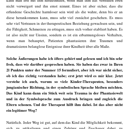
kann man erst mit ihm herausfinden, wenn man ihm das Vertrauen eben
nicht verweigert und ihn ernst nimmt. Eines ist aber sicher, dass die
erfundene Geschichte harmloser sein wird als die wahre, denn bis er an
diese herankommen kann, muss sehr viel zunächst geschehen. Es muss
sehr viel Vertrauen in der therapeutischen Beziehung gewachsen sein, und
die Fähigkeit, Schmerzen zu ertragen, muss sich vorher etabliert haben. Es
ist also nicht nur Unsinn, sondern es ist ein erbarmungsloses Verhalten,
wenn man behauptet, Patienten phantasieren ihre Traumen und
dramatisieren belanglose Ereignisse ihrer Kindheit über alle Maße.
Solche Äußerungen habe ich öfters gehört und gelesen und ich bin sehr
froh, dass wir darüber gesprochen haben. Sie haben das zwar in Ihren
2l Punkten unter der Nummer 15 formuliert, aber ich war nicht sicher,
ob ich das richtig verstanden habe; erst jetzt wird es mir klar. Jetzt
verstehe ich auch, warum so viele Kinder-Therapeuten, besonders
jungianischer Richtung, in der symbolischen Sprache bleiben möchten.
Das Kind kann dann ein Stück weit sein Trauma in der Phantasiewelt
und in der Symbolsprache zum Ausdruck bringen und zugleich die
Eltern schonen. Und der Therapeut hilft ihm dabei. Ist das aber nicht
ein legitimer Weg?
Natürlich. Jeder Weg ist gut, auf dem das Kind die Möglichkeit bekommt,
sich zu artikulieren und einen Zuhörer und Zuschauer dabei zu