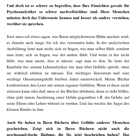
Und doch ist es schwer zu begreifen, dass Ihre Einsichten gerade für
Psychoanalytiker so schwer nachvollziehbar sind. Diese Menschen
müssten doch das Unbewusste kennen und besser als andere verstehen,
worüber sie sprechen.
Jetzt muss ich etwas sagen, was Ihnen möglicherweise Mühe machen wird;
es dauerte auch lange, bis ich das verstanden habe. In der analytischen
Ausbildung lernt man nicht, sich zu fragen, was man selber fühlt, sondern
man lernt, sich zu fragen, was der andere fühlt. Und wenn er das nicht
fühlt, was man meint, dass er müsste, sagt man es ihm. So lernt der
Kandidat bei seinem Lehranalytiker wie man über Gefühle spricht, ohne
sie wirklich erleben zu müssen. Ein wichtiges Sensorium und eine
wichtige Orientierungshilfe bleiben daher unentwickelt. Meine Bücher
konfrontieren den Leser mit seinen eigenen Gefühlen. Wenn er diese nicht
zulassen kann oder darf, muss er die Bücher ablehnen, denn er steht hilflos,
ohne jede innere Ausrüstung einer Gefahr gegenüber, z.B. der Gefahr, auf
seine Eltern oder Lehrer wütend zu werden. Und das weckte die Angst des
kleinen Kindes in ihm.
Auch Sie haben in Ihren Büchern über Gefühle anderer Menschen
geschrieben. Zeigt sich in Ihren Büchern nicht auch die
psychoanalytische Haltung, die Sie jetzt beschrieben haben? Das