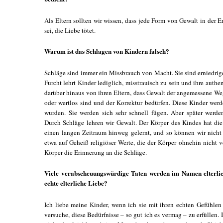
Als Eltern sollten wir wissen, dass jede Form von Gewalt in der 
sei, die Liebe tötet.
Warum ist das Schlagen von Kindern falsch?
Schläge sind immer ein Missbrauch von Macht. Sie sind erniedrig
Furcht lehrt Kinder lediglich, misstrauisch zu sein und ihre authe
darüber hinaus von ihren Eltern, dass Gewalt der angemessene Weg 
oder wertlos sind und der Korrektur bedürfen. Diese Kinder wer
wurden. Sie werden sich sehr schnell fügen. Aber später werd
Durch Schläge lehren wir Gewalt. Der Körper des Kindes hat di
einen langen Zeitraum hinweg gelernt, und so können wir nicht e
etwa auf Geheiß religiöser Werte, die der Körper ohnehin nicht ver
Körper die Erinnerung an die Schläge.
Viele verabscheuungswürdige Taten werden im Namen elterlic
echte elterliche Liebe?
Ich liebe meine Kinder, wenn ich sie mit ihren echten Gefühle
versuche, diese Bedürfnisse – so gut ich es vermag – zu erfüllen. 