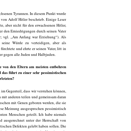
achsenen Tyrannen. In diesem Punkt wurde
 von Adolf Hitler beschrieb. Einige Leser
e, aber nicht für den erwachsenen Hitler,
ter den Erniedrigungen durch seinen Vater
ar; vgl. „Am Anfang war Erziehung“). Als
, seine Würde zu verteidigen, aber als
ürchtete und ehrte er seinen Vater, litt in
er gegen alle Juden und Halbjuden.
ie von den Eltern am meisten entbehren
as führt zu einer sehr pessimistischen
rletzten?
z im Gegenteil, dass wir verstehen können,
en mit anderen teilen und gemeinsam daran
nschen mit Genen geboren werden, die sie
iese Meinung ausgesprochen pessimistisch
enten Menschen geteilt. Ich habe niemals
 ausgerechnet unter der Herrschaft von
tischen Defekten gelebt haben sollen. Die