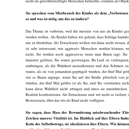
nicht als gleichberechtigte Menschen betrachte, sondern als Objek
Sie sprechen vom Missbrauch des Kindes als dem „Verbotenen
so und was ist nötig, um das zu ändern?
Das Thema ist verboten, weil die meisten von uns als Kinder ge
werden wollen. Als Kinder haben wir gelernt, dass Schläge harmlo
um zu überleben. Als Erwachsene wollen wir dann nicht wissen, da
ist sehr interessant, wie aggressiv Menschen werden können, w
nicht. Sie werden noch aggressiver, wenn man Ihnen sagt: Si
darunter gelitten; Sie waren gezwungen, Ihr Leid zu verleugnen
umbringen, als die Wahrheit anzuerkennen und den Schmerz zu f
waren, als sie von jemandem geprügelt wurden, der fünf Mal größe
wie es Ihnen erginge, wenn Sie auf der Straße plötzlich von 
würden, der fünf Mal größer ist als Sie, und Sie verstünden nic
kann diese Wahrheit nicht ertragen und muss sie unterdrücken.
Realität konfrontieren. Als Erwachsene sind wir nicht so isolier
Bewusstsein, über das wir als Kind nicht verfügten.
Sie sagen, dass Hass der Bewunderung missbrauchender Elter
Zeichen unserer Vitalität ist. Im Hinblick auf ihre Eltern find
Kette des Selbstbetrugs, sie idealisieren ihre Eltern. Wie könn