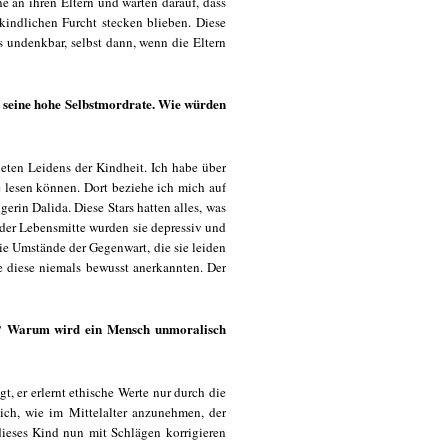
e an ihren Eltern und warten darauf, dass
 kindlichen Furcht stecken blieben. Diese
 undenkbar, selbst dann, wenn die Eltern
r seine hohe Selbstmordrate. Wie würden
eten Leidens der Kindheit. Ich habe über
e lesen können. Dort beziehe ich mich auf
gerin Dalida. Diese Stars hatten alles, was
der Lebensmitte wurden sie depressiv und
die Umstände der Gegenwart, die sie leiden
ie diese niemals bewusst anerkannten. Der
? Warum wird ein Mensch unmoralisch
, er erlernt ethische Werte nur durch die
lich, wie im Mittelalter anzunehmen, der
dieses Kind nun mit Schlägen korrigieren