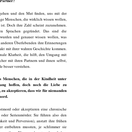
 Partner?
ugehen und den Mut finden, uns mit der
nige Menschen, die wirklich wissen wollen,
 ist. Doch ihre Zahl scheint zuzunehmen.
nen Sprachen gegründet. Das sind die
 wurden und genauer wissen wollen, was
t anderen Überlebenden ihre Erinnerungen
takt mit ihrer wahren Geschichte kommen.
ale Klarheit, die hilft, den Umgang mit
cher mit ihren Partnern und ihnen selbst,
le besser verstehen.
s Menschen, die in der Kindheit unter
lang hoffen, doch noch die Liebe zu
 zu akzeptieren, dass wir für niemanden
mord.
stmord oder akzeptieren eine chronische
oder Serienmörder. Sie führen also den
eit und Perversion), anstatt ihre frühen
r entbehren mussten, je schlimmer sie