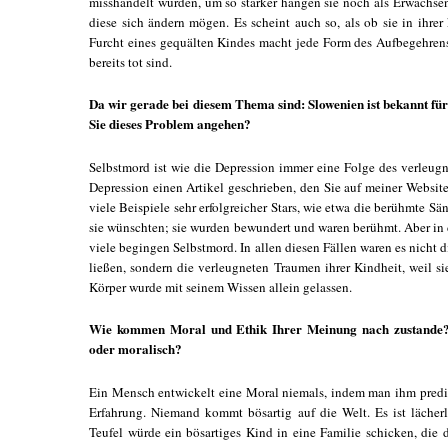
misshandelt wurden, um so stärker hängen sie noch als Erwachsen
diese sich ändern mögen. Es scheint auch so, als ob sie in ihrer
Furcht eines gequälten Kindes macht jede Form des Aufbegehrens
bereits tot sind.
Da wir gerade bei diesem Thema sind: Slowenien ist bekannt fü
Sie dieses Problem angehen?
Selbstmord ist wie die Depression immer eine Folge des verleugn
Depression einen Artikel geschrieben, den Sie auf meiner Websit
viele Beispiele sehr erfolgreicher Stars, wie etwa die berühmte Sän
sie wünschten; sie wurden bewundert und waren berühmt. Aber in 
viele begingen Selbstmord. In allen diesen Fällen waren es nicht 
ließen, sondern die verleugneten Traumen ihrer Kindheit, weil s
Körper wurde mit seinem Wissen allein gelassen.
Wie kommen Moral und Ethik Ihrer Meinung nach zustande
oder moralisch?
Ein Mensch entwickelt eine Moral niemals, indem man ihm predigt
Erfahrung. Niemand kommt bösartig auf die Welt. Es ist lächer
Teufel würde ein bösartiges Kind in eine Familie schicken, die 