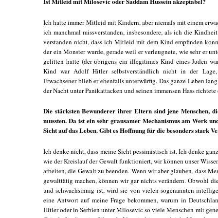
Ist Mitleid mit Milosevic oder Saddam Hussein akzeptabel?
Ich hatte immer Mitleid mit Kindern, aber niemals mit einem erw
ich manchmal missverstanden, insbesondere, als ich die Kindheit
verstanden nicht, dass ich Mitleid mit dem Kind empfinden konnt
der ein Monster wurde, gerade weil er verleugnete, wie sehr er un
gelitten hatte (der übrigens ein illegitimes Kind eines Juden w
Kind war Adolf Hitler selbstverständlich nicht in der Lage
Erwachsener blieb er ebenfalls unterwürfig. Das ganze Leben lang f
der Nacht unter Panikattacken und seinen immensen Hass richtete 
Die stärksten Bewunderer ihrer Eltern sind jene Menschen, d
mussten. Da ist ein sehr grausamer Mechanismus am Werk und d
Sicht auf das Leben. Gibt es Hoffnung für die besonders stark Ve
Ich denke nicht, dass meine Sicht pessimistisch ist. Ich denke gan
wie der Kreislauf der Gewalt funktioniert, wir können unser Wiss
arbeiten, die Gewalt zu beenden. Wenn wir aber glauben, dass Me
gewalttätig machen, können wir gar nichts verändern. Obwohl d
und schwachsinnig ist, wird sie von vielen sogenannten intellig
eine Antwort auf meine Frage bekommen, warum in Deutschland
Hitler oder in Serbien unter Milosevic so viele Menschen mit gene