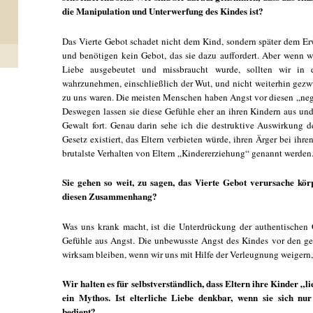
die Manipulation und Unterwerfung des Kindes ist?
Das Vierte Gebot schadet nicht dem Kind, sondern später dem Erw
und benötigen kein Gebot, das sie dazu auffordert. Aber wenn wi
Liebe ausgebeutet und missbraucht wurde, sollten wir in 
wahrzunehmen, einschließlich der Wut, und nicht weiterhin gezwu
zu uns waren. Die meisten Menschen haben Angst vor diesen „neg
Deswegen lassen sie diese Gefühle eher an ihren Kindern aus und
Gewalt fort. Genau darin sehe ich die destruktive Auswirkung 
Gesetz existiert, das Eltern verbieten würde, ihren Ärger bei ih
brutalste Verhalten von Eltern „Kindererziehung“ genannt werden
Sie gehen so weit, zu sagen, das Vierte Gebot verursache kör
diesen Zusammenhang?
Was uns krank macht, ist die Unterdrückung der authentischen 
Gefühle aus Angst. Die unbewusste Angst des Kindes vor den ge
wirksam bleiben, wenn wir uns mit Hilfe der Verleugnung weigern, 
Wir halten es für selbstverständlich, dass Eltern ihre Kinder „li
ein Mythos. Ist elterliche Liebe denkbar, wenn sie sich nur
bedient?