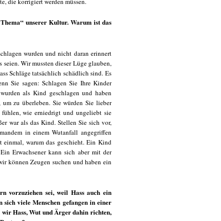
te, die korrigiert werden müssen.
 Thema“ unserer Kultur. Warum ist das
schlagen wurden und nicht daran erinnert
s seien. Wir mussten dieser Lüge glauben,
ss Schläge tatsächlich schädlich sind. Es
enn Sie sagen: Schlagen Sie Ihre Kinder
e wurden als Kind geschlagen und haben
, um zu überleben. Sie würden Sie lieber
ühlen, wie erniedrigt und ungeliebt sie
r war als das Kind. Stellen Sie sich vor,
jemandem in einem Wutanfall angegriffen
ht einmal, warum das geschieht. Ein Kind
 Ein Erwachsener kann sich aber mit der
t, wir können Zeugen suchen und haben ein
n vorzuziehen sei, weil Hass auch ein
en sich viele Menschen gefangen in einer
en wir Hass, Wut und Ärger dahin richten,