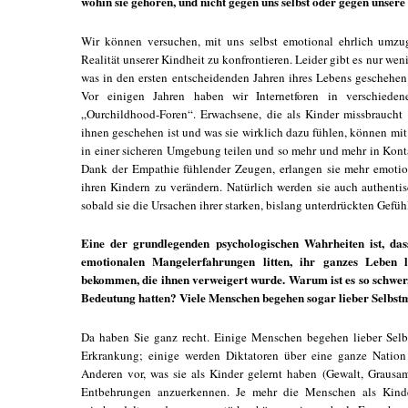
wohin sie gehören, und nicht gegen uns selbst oder gegen unsere
Wir können versuchen, mit uns selbst emotional ehrlich umz
Realität unserer Kindheit zu konfrontieren. Leider gibt es nur we
was in den ersten entscheidenden Jahren ihres Lebens geschehen
Vor einigen Jahren haben wir Internetforen in verschiede
„Ourchildhood-Foren“. Erwachsene, die als Kinder missbraucht
ihnen geschehen ist und was sie wirklich dazu fühlen, können mi
in einer sicheren Umgebung teilen und so mehr und mehr in Kon
Dank der Empathie fühlender Zeugen, erlangen sie mehr emotion
ihren Kindern zu verändern. Natürlich werden sie auch authentis
sobald sie die Ursachen ihrer starken, bislang unterdrückten Gefüh
Eine der grundlegenden psychologischen Wahrheiten ist, das
emotionalen Mangelerfahrungen litten, ihr ganzes Leben 
bekommen, die ihnen verweigert wurde. Warum ist es so schwer,
Bedeutung hatten? Viele Menschen begehen sogar lieber Selbst
Da haben Sie ganz recht. Einige Menschen begehen lieber Selb
Erkrankung; einige werden Diktatoren über eine ganze Nation 
Anderen vor, was sie als Kinder gelernt haben (Gewalt, Grausamk
Entbehrungen anzuerkennen. Je mehr die Menschen als Kinde