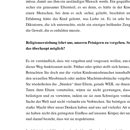
müsse, damit aus ihm ein anständiger Mensch werde. Ein gequälte
sicher ein grausamer Elternteil, es sei denn, es hätte in der K
einen Menschen, bei dem es sich sicher, geliebt, beschützt u
Erfahrung hätte das Kind gelernt, was Liebe ist. Es ist sehr b
Diktatoren, die ich untersuchte, nicht ein einziger helfender Zeug
die Gewalt, die es erdulden musste.
Religionserziehung lehrt uns, unseren Peinigern zu vergeben. So
das überhaupt möglich?
Es ist verständlich, dass wir vergeben und vergessen wollen, um
dieser Weg funktioniert nicht. Früher oder später stellt sich heraus
Betrachten Sie doch nur die vielen Kindesmissbraucher innerhalb 
den sexuellen Missbrauch oder andere Machtmissbräuche vergebe
Sie wiederholen die „Sünden“ ihrer Eltern, gerade WEIL sie ihne
Taten ihrer Eltern verurteilen, wären sie nicht gezwungen, da
belästigen und zu verwirren, indem sie sie zum Schweigen verdam
Sache der Welt und nicht vielmehr ein Verbrechen. Sie betrügen si
starke Macht über unser Denken haben und uns auf vielerlei Art 
sie haben nicht den geringsten Einfluss auf unseren Körper, der 
und darauf besteht, dass wir sie respektieren.