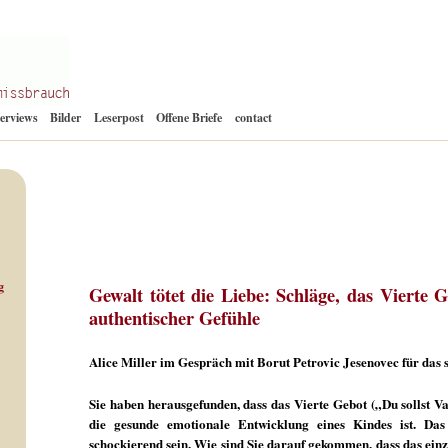
Zum
terviews
Bilder
Leserpost
Offene Briefe
contact
Inhalt
springen
g
Gewalt tötet die Liebe: Schläge, das Vierte
authentischer Gefühle
Alice Miller im Gespräch mit Borut Petrovic Jesenovec für da
Sie haben herausgefunden, dass das Vierte Gebot („Du sollst V
die gesunde emotionale Entwicklung eines Kindes ist. Das
schockierend sein. Wie sind Sie darauf gekommen, dass das ein