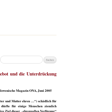
Suchen
nach:
 Gebot und die Unterdrückung
s slowenische Magazin ONA, Juni 2005
ater und Mutter ehren …“) schädlich für
 dürfte für einige Menschen ziemlich
zige Ziel dieser „ehrenvollen Verfügung“