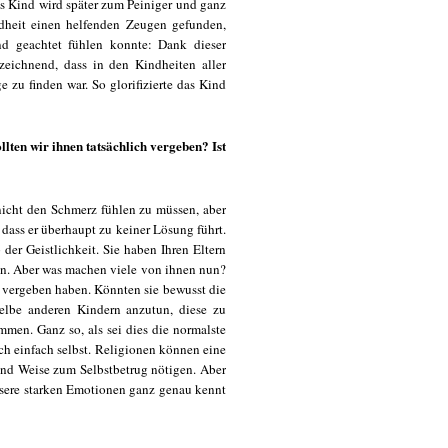
s Kind wird später zum Peiniger und ganz
indheit einen helfenden Zeugen gefunden,
nd geachtet fühlen konnte: Dank dieser
ezeichnend, dass in den Kindheiten aller
e zu finden war. So glorifizierte das Kind
llten wir ihnen tatsächlich vergeben? Ist
 nicht den Schmerz fühlen zu müssen, aber
, dass er überhaupt zu keiner Lösung führt.
der Geistlichkeit. Sie haben Ihren Eltern
n. Aber was machen viele von ihnen nun?
n vergeben haben. Könnten sie bewusst die
sselbe anderen Kindern anzutun, diese zu
men. Ganz so, als sei dies die normalste
ch einfach selbst. Religionen können eine
und Weise zum Selbstbetrug nötigen. Aber
unsere starken Emotionen ganz genau kennt