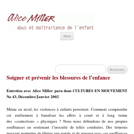
Alice Miller fr
Abus et Maltraitance de l'Enfant
Aller
Menu
au
contenu
Rechercher :
Soigner et prévenir les blessures de l’enfance
Entretien avec Alice Miller paru dans CULTURES EN MOUVEMENT
No 43, Décembre/Janvier 2002
Même en recul, les violences à enfants persistent. Comment comprendre
cet entêtement à banaliser les effets à court et à long terme
des »corrections » physiques ? Nous nous défendons de nos propres
souffrances en soutenant l’inocuïté de telles conduites. Des témoins
peuvent permettre de libérer une parole et de renouer avec ces souffrances