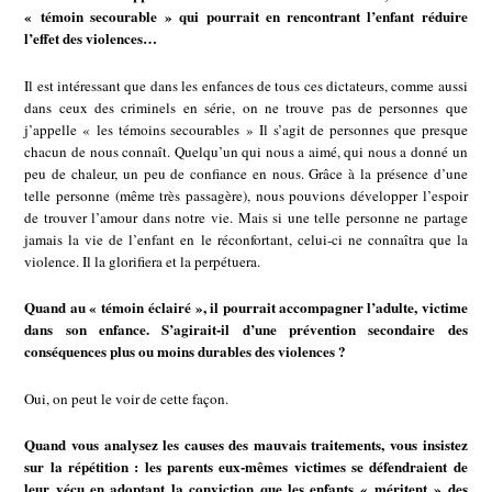
« témoin secourable » qui pourrait en rencontrant l’enfant réduire
l’effet des violences…
Il est intéressant que dans les enfances de tous ces dictateurs, comme aussi
dans ceux des criminels en série, on ne trouve pas de personnes que
j’appelle « les témoins secourables » Il s’agit de personnes que presque
chacun de nous connaît. Quelqu’un qui nous a aimé, qui nous a donné un
peu de chaleur, un peu de confiance en nous. Grâce à la présence d’une
telle personne (même très passagère), nous pouvions développer l’espoir
de trouver l’amour dans notre vie. Mais si une telle personne ne partage
jamais la vie de l’enfant en le réconfortant, celui-ci ne connaîtra que la
violence. Il la glorifiera et la perpétuera.
Quand au « témoin éclairé », il pourrait accompagner l’adulte, victime
dans son enfance. S’agirait-il d’une prévention secondaire des
conséquences plus ou moins durables des violences ?
Oui, on peut le voir de cette façon.
Quand vous analysez les causes des mauvais traitements, vous insistez
sur la répétition : les parents eux-mêmes victimes se défendraient de
leur vécu en adoptant la conviction que les enfants « méritent » des