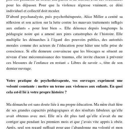
pour les dépasser. Pour que la violence régresse vraiment, ce déni
individuel et collectif doit reculer.
D’abord psychanalyste, puis psychothérapeute, Alice Miller a centré sa
réflexion et son action sur la lutte contre les mauvais traitements infligés
aux enfants « pour leur bien ». Elle dénonce depuis longtemps la
pédagogie noire qui a amené aux pires catastrophes de l’histoire. Elle
multiplie les démarches à l’égard des pouvoirs publics, des autorités
morales comme des acteurs de l’éducation pour hâter une telle prise de
conscience. Si elle demeure convaincue que les blocages se situent au
niveau d’une méconnaissance des traumas, elle invite chacun à prévenir
ces blessures de l’enfance en restant « Libres de savoir », titre de son
dernier ouvrage.
Votre pratique de psychothérapeute, vos ouvrages expriment une
volonté constante : mettre un terme aux violences aux enfants. En quoi
cela est-il lié à votre propre histoire ?
Ma démarche est sans doute liée à ma propre éducation. Ma mère était fière
de ses grandes capacités pédagogiques et des résultats fabuleux qu’elle
avait obtenus avec moi. Elle m’a dit plus tard qu’elle n’avait du me
corriger que pendant les premiers mois et que j’avais vite appris à obéir.
Après, seul son regard suffisait pour que j’abandonne ma volonté et mon