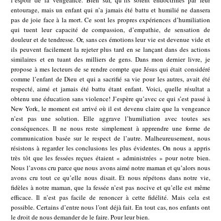
entourage, mais un enfant qui n’a jamais été battu et humilié ne dansera
pas de joie face à la mort. Ce sont les propres expériences d’humiliation
qui tuent leur capacité de compassion, d’empathie, de sensation de
douleur et de tendresse. Or, sans ces émotions leur vie est devenue vide et
ils peuvent facilement la rejeter plus tard en se lançant dans des actions
similaires et en tuant des milliers de gens. Dans mon dernier livre, je
propose à mes lecteurs de se rendre compte que Jésus qui était considéré
comme l’enfant de Dieu et qui a sacrifié sa vie pour les autres, avait été
respecté, aimé et jamais été battu étant enfant. Voici, quelle résultat a
obtenu une éducation sans violence! J’espère qu’avec ce qui s’est passé à
New York, le moment est arrivé où il est devenu claire que la vengeance
n’est pas une solution. Elle aggrave l’humiliation avec toutes ses
conséquences. Il ne nous reste simplement à apprendre une forme de
communication basée sur le respect de l’autre. Malheureusement, nous
résistons à regarder les conclusions les plus évidentes. On nous a appris
très tôt que les fessées reçues étaient « administrées » pour notre bien.
Nous l’avons cru parce que nous avons aimé notre maman et qu’alors nous
avons cru tout ce qu’elle nous disait. Et nous répétons dans notre vie,
fidèles à notre maman, que la fessée n’est pas nocive et qu’elle est même
efficace. Il n’est pas facile de renoncer à cette fidélité. Mais cela est
possible. Certains d’entre nous l’ont déjà fait. En tout cas, nos enfants ont
le droit de nous demander de le faire. Pour leur bien.