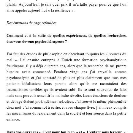
plaisir. Aujourd’hui, je sais quel prix il m’a fallu payer pour ce que l’on
aime appeler aujourd’hui « la résilience ».
Des émotions de rage refoulées
Comment et à la suite de quelles expériences, de quelles recherches,
êtes-vous devenu psychothérapeute ?
J’ai fait des études de philosophie en cherchant toujours les « sources du
mal ». J’ai ensuite entrepris à Zürich une formation psychanalytique
freudienne, il y a déjà quarante ans, alors que la recherche de ma propre
histoire avait commencé. Pendant vingt ans j’ai travaillé comme
psychanalyste et j’ai constaté de plus en plus clairement que tous mes
patients idéalisaient leurs parents alors qu’ils me racontaient des
traumatismes terribles qu’ils avaient subi. Ils se sont souvenus de faits
mais sans pouvoir ressentir la moindre révolte. Leurs émotions de douleur
et de rage étaient profondément refoulées. J’ai trouvé le même phénomène
chez moi. J’ai commencé à écrire, et avec chaque livre, j’ai mieux compris
les mécanismes du refoulement dans la société et leur source dans la petite
enfance.
Dans vos ouvrages « C’est pour ton bien » et « L’enfant sous terreur »,