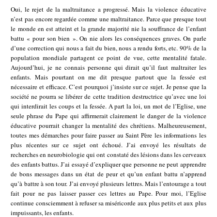
Oui, le rejet de la maltraitance a progressé. Mais la violence éducative
n’est pas encore regardée comme une maltraitance. Parce que presque tout
le monde en est atteint et la grande majorité nie la souffrance de l’enfant
battu « pour son bien ». On nie alors les conséquences graves. On parle
d’une correction qui nous a fait du bien, nous a rendu forts, etc. 90% de la
population mondiale partagent ce point de vue, cette mentalité fatale.
Aujourd’hui, je ne connais personne qui dirait qu’il faut maltraiter les
enfants. Mais pourtant on me dit presque partout que la fessée est
nécessaire et efficace. C’est pourquoi j’insiste sur ce sujet. Je pense que la
société ne pourra se libérer de cette tradition destructrice qu’avec une loi
qui interdirait les coups et la fessée. A part la loi, un mot de l’Eglise, une
seule phrase du Pape qui affirmerait clairement le danger de la violence
éducative pourrait changer la mentalité des chrétiens. Malheureusement,
toutes mes démarches pour faire passer au Saint Père les informations les
plus récentes sur ce sujet ont échoué. J’ai envoyé les résultats de
recherches en neurobiologie qui ont constaté des lésions dans les cerveaux
des enfants battus. J’ai essayé d’expliquer que personne ne peut apprendre
de bons messages dans un état de peur et qu’un enfant battu n’apprend
qu’à battre à son tour. J’ai envoyé plusieurs lettres. Mais l’entourage a tout
fait pour ne pas laisser passer ces lettres au Pape. Pour moi, l’Eglise
continue consciemment à refuser sa miséricorde aux plus petits et aux plus
impuissants, les enfants.