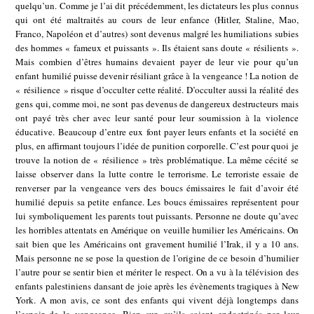
quelqu’un. Comme je l’ai dit précédemment, les dictateurs les plus connus
qui ont été maltraités au cours de leur enfance (Hitler, Staline, Mao,
Franco, Napoléon et d’autres) sont devenus malgré les humiliations subies
des hommes « fameux et puissants ». Ils étaient sans doute « résilients ».
Mais combien d’êtres humains devaient payer de leur vie pour qu’un
enfant humilié puisse devenir résiliant grâce à la vengeance ! La notion de
« résilience » risque d’occulter cette réalité. D’occulter aussi la réalité des
gens qui, comme moi, ne sont pas devenus de dangereux destructeurs mais
ont payé très cher avec leur santé pour leur soumission à la violence
éducative. Beaucoup d’entre eux font payer leurs enfants et la société en
plus, en affirmant toujours l’idée de punition corporelle. C’est pour quoi je
trouve la notion de « résilience » très problématique. La même cécité se
laisse observer dans la lutte contre le terrorisme. Le terroriste essaie de
renverser par la vengeance vers des boucs émissaires le fait d’avoir été
humilié depuis sa petite enfance. Les boucs émissaires représentent pour
lui symboliquement les parents tout puissants. Personne ne doute qu’avec
les horribles attentats en Amérique on veuille humilier les Américains. On
sait bien que les Américains ont gravement humilié l’Irak, il y a 10 ans.
Mais personne ne se pose la question de l’origine de ce besoin d’humilier
l’autre pour se sentir bien et mériter le respect. On a vu à la télévision des
enfants palestiniens dansant de joie après les évènements tragiques à New
York. A mon avis, ce sont des enfants qui vivent déjà longtemps dans
l’espoir de la vengeance. Bien sur, qu’ils soient endoctrinés par leur