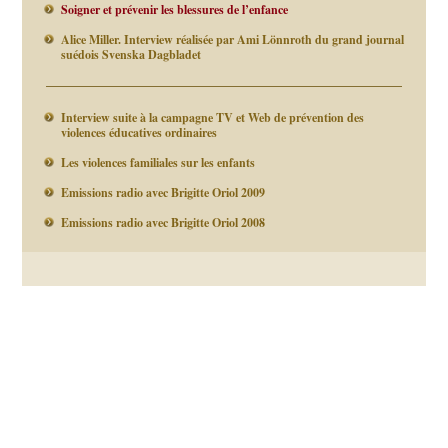
Soigner et prévenir les blessures de l’enfance
Alice Miller. Interview réalisée par Ami Lönnroth du grand journal
suédois Svenska Dagbladet
Interview suite à la campagne TV et Web de prévention des
violences éducatives ordinaires
Les violences familiales sur les enfants
Emissions radio avec Brigitte Oriol 2009
Emissions radio avec Brigitte Oriol 2008
Navigation
des
articles