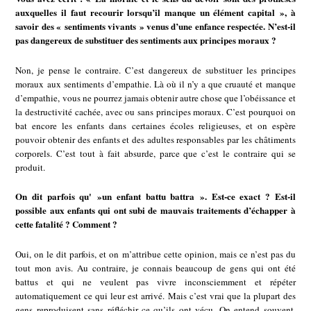
auxquelles il faut recourir lorsqu’il manque un élément capital », à
savoir des « sentiments vivants » venus d’une enfance respectée. N’est-il
pas dangereux de substituer des sentiments aux principes moraux ?
Non, je pense le contraire. C’est dangereux de substituer les principes
moraux aux sentiments d’empathie. Là où il n’y a que cruauté et manque
d’empathie, vous ne pourrez jamais obtenir autre chose que l’obéissance et
la destructivité cachée, avec ou sans principes moraux. C’est pourquoi on
bat encore les enfants dans certaines écoles religieuses, et on espère
pouvoir obtenir des enfants et des adultes responsables par les châtiments
corporels. C’est tout à fait absurde, parce que c’est le contraire qui se
produit.
On dit parfois qu' »un enfant battu battra ». Est-ce exact ? Est-il
possible aux enfants qui ont subi de mauvais traitements d’échapper à
cette fatalité ? Comment ?
Oui, on le dit parfois, et on m’attribue cette opinion, mais ce n’est pas du
tout mon avis. Au contraire, je connais beaucoup de gens qui ont été
battus et qui ne veulent pas vivre inconsciemment et répéter
automatiquement ce qui leur est arrivé. Mais c’est vrai que la plupart des
gens reproduisent sans réfléchir ce qu’ils ont vécu. On entend souvent,