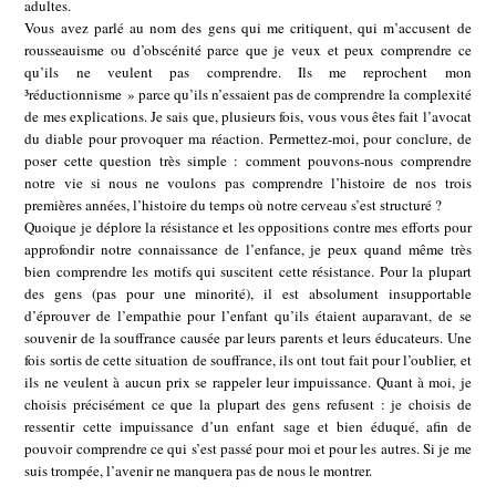
adultes.
Vous avez parlé au nom des gens qui me critiquent, qui m’accusent de
rousseauisme ou d’obscénité parce que je veux et peux comprendre ce
qu’ils ne veulent pas comprendre. Ils me reprochent mon
³réductionnisme » parce qu’ils n’essaient pas de comprendre la complexité
de mes explications. Je sais que, plusieurs fois, vous vous êtes fait l’avocat
du diable pour provoquer ma réaction. Permettez-moi, pour conclure, de
poser cette question très simple : comment pouvons-nous comprendre
notre vie si nous ne voulons pas comprendre l’histoire de nos trois
premières années, l’histoire du temps où notre cerveau s’est structuré ?
Quoique je déplore la résistance et les oppositions contre mes efforts pour
approfondir notre connaissance de l’enfance, je peux quand même très
bien comprendre les motifs qui suscitent cette résistance. Pour la plupart
des gens (pas pour une minorité), il est absolument insupportable
d’éprouver de l’empathie pour l’enfant qu’ils étaient auparavant, de se
souvenir de la souffrance causée par leurs parents et leurs éducateurs. Une
fois sortis de cette situation de souffrance, ils ont tout fait pour l’oublier, et
ils ne veulent à aucun prix se rappeler leur impuissance. Quant à moi, je
choisis précisément ce que la plupart des gens refusent : je choisis de
ressentir cette impuissance d’un enfant sage et bien éduqué, afin de
pouvoir comprendre ce qui s’est passé pour moi et pour les autres. Si je me
suis trompée, l’avenir ne manquera pas de nous le montrer.