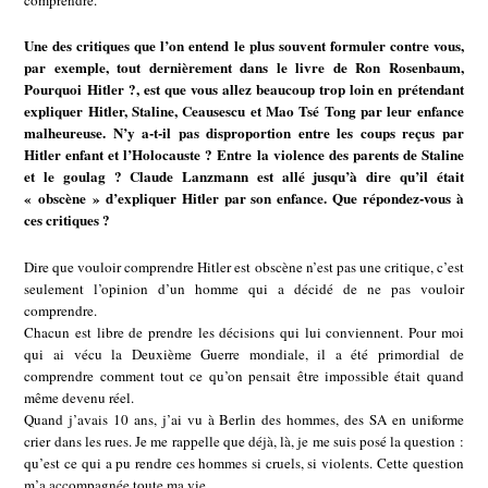
Une des critiques que l’on entend le plus souvent formuler contre vous,
par exemple, tout dernièrement dans le livre de Ron Rosenbaum,
Pourquoi Hitler ?, est que vous allez beaucoup trop loin en prétendant
expliquer Hitler, Staline, Ceausescu et Mao Tsé Tong par leur enfance
malheureuse. N’y a-t-il pas disproportion entre les coups reçus par
Hitler enfant et l’Holocauste ? Entre la violence des parents de Staline
et le goulag ? Claude Lanzmann est allé jusqu’à dire qu’il était
« obscène » d’expliquer Hitler par son enfance. Que répondez-vous à
ces critiques ?
Dire que vouloir comprendre Hitler est obscène n’est pas une critique, c’est
seulement l’opinion d’un homme qui a décidé de ne pas vouloir
comprendre.
Chacun est libre de prendre les décisions qui lui conviennent. Pour moi
qui ai vécu la Deuxième Guerre mondiale, il a été primordial de
comprendre comment tout ce qu’on pensait être impossible était quand
même devenu réel.
Quand j’avais 10 ans, j’ai vu à Berlin des hommes, des SA en uniforme
crier dans les rues. Je me rappelle que déjà, là, je me suis posé la question :
qu’est ce qui a pu rendre ces hommes si cruels, si violents. Cette question
m’a accompagnée toute ma vie.