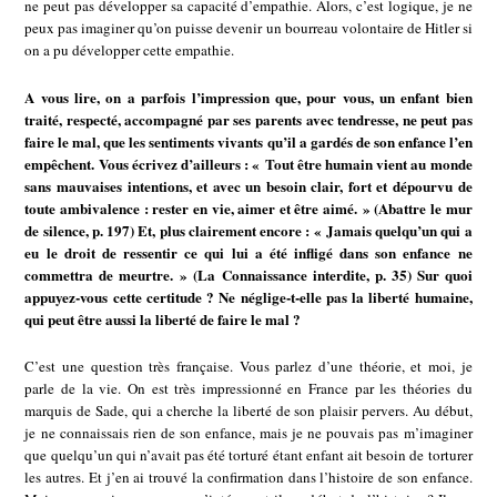
ne peut pas développer sa capacité d’empathie. Alors, c’est logique, je ne
peux pas imaginer qu’on puisse devenir un bourreau volontaire de Hitler si
on a pu développer cette empathie.
A vous lire, on a parfois l’impression que, pour vous, un enfant bien
traité, respecté, accompagné par ses parents avec tendresse, ne peut pas
faire le mal, que les sentiments vivants qu’il a gardés de son enfance l’en
empêchent. Vous écrivez d’ailleurs : « Tout être humain vient au monde
sans mauvaises intentions, et avec un besoin clair, fort et dépourvu de
toute ambivalence : rester en vie, aimer et être aimé. » (Abattre le mur
de silence, p. 197) Et, plus clairement encore : « Jamais quelqu’un qui a
eu le droit de ressentir ce qui lui a été infligé dans son enfance ne
commettra de meurtre. » (La Connaissance interdite, p. 35) Sur quoi
appuyez-vous cette certitude ? Ne néglige-t-elle pas la liberté humaine,
qui peut être aussi la liberté de faire le mal ?
C’est une question très française. Vous parlez d’une théorie, et moi, je
parle de la vie. On est très impressionné en France par les théories du
marquis de Sade, qui a cherche la liberté de son plaisir pervers. Au début,
je ne connaissais rien de son enfance, mais je ne pouvais pas m’imaginer
que quelqu’un qui n’avait pas été torturé étant enfant ait besoin de torturer
les autres. Et j’en ai trouvé la confirmation dans l’histoire de son enfance.