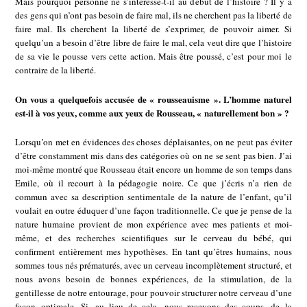
Mais pourquoi personne ne s’intéresse-t-il au début de l’histoire ? Il y a
des gens qui n’ont pas besoin de faire mal, ils ne cherchent pas la liberté de
faire mal. Ils cherchent la liberté de s’exprimer, de pouvoir aimer. Si
quelqu’un a besoin d’être libre de faire le mal, cela veut dire que l’histoire
de sa vie le pousse vers cette action. Mais être poussé, c’est pour moi le
contraire de la liberté.
On vous a quelquefois accusée de « rousseauisme ». L’homme naturel
est-il à vos yeux, comme aux yeux de Rousseau, « naturellement bon » ?
Lorsqu’on met en évidences des choses déplaisantes, on ne peut pas éviter
d’être constamment mis dans des catégories où on ne se sent pas bien. J’ai
moi-même montré que Rousseau était encore un homme de son temps dans
Emile, où il recourt à la pédagogie noire. Ce que j’écris n’a rien de
commun avec sa description sentimentale de la nature de l’enfant, qu’il
voulait en outre éduquer d’une façon traditionnelle. Ce que je pense de la
nature humaine provient de mon expérience avec mes patients et moi-
même, et des recherches scientifiques sur le cerveau du bébé, qui
confirment entièrement mes hypothèses. En tant qu’êtres humains, nous
sommes tous nés prématurés, avec un cerveau incomplètement structuré, et
nous avons besoin de bonnes expériences, de la stimulation, de la
gentillesse de notre entourage, pour pouvoir structurer notre cerveau d’une
façon optimale. Si, au lieu de cela, nous recevons des coups, de la