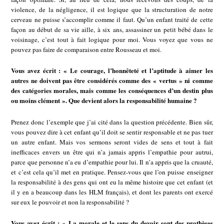
violence, de la négligence, il est logique que la structuration de notre
cerveau ne puisse s’accomplir comme il faut. Qu’un enfant traité de cette
façon au début de sa vie aille, à six ans, assassiner un petit bébé dans le
voisinage, c’est tout à fait logique pour moi. Vous voyez que vous ne
pouvez pas faire de comparaison entre Rousseau et moi.
Vous avez écrit : « Le courage, l’honnêteté et l’aptitude à aimer les
autres ne doivent pas être considérés comme des « vertus » ni comme
des catégories morales, mais comme les conséquences d’un destin plus
ou moins clément ». Que devient alors la responsabilité humaine ?
Prenez donc l’exemple que j’ai cité dans la question précédente. Bien sûr,
vous pouvez dire à cet enfant qu’il doit se sentir responsable et ne pas tuer
un autre enfant. Mais vos sermons seront vides de sens et tout à fait
inefficaces envers un être qui n’a jamais appris l’empathie pour autrui,
parce que personne n’a eu d’empathie pour lui. Il n’a appris que la cruauté,
et c’est cela qu’il met en pratique. Pensez-vous que l’on puisse enseigner
la responsabilité à des gens qui ont eu la même histoire que cet enfant (et
il y en a beaucoup dans les HLM français), et dont les parents ont exercé
sur eux le pouvoir et non la responsabilité ?
Vous avez écrit : « La morale et le sens du devoir sont des prothèses