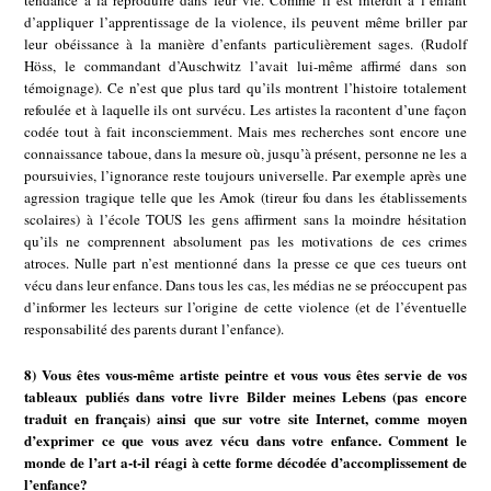
d’appliquer l’apprentissage de la violence, ils peuvent même briller par
leur obéissance à la manière d’enfants particulièrement sages. (Rudolf
Höss, le commandant d’Auschwitz l’avait lui-même affirmé dans son
témoignage). Ce n’est que plus tard qu’ils montrent l’histoire totalement
refoulée et à laquelle ils ont survécu. Les artistes la racontent d’une façon
codée tout à fait inconsciemment. Mais mes recherches sont encore une
connaissance taboue, dans la mesure où, jusqu’à présent, personne ne les a
poursuivies, l’ignorance reste toujours universelle. Par exemple après une
agression tragique telle que les Amok (tireur fou dans les établissements
scolaires) à l’école TOUS les gens affirment sans la moindre hésitation
qu’ils ne comprennent absolument pas les motivations de ces crimes
atroces. Nulle part n’est mentionné dans la presse ce que ces tueurs ont
vécu dans leur enfance. Dans tous les cas, les médias ne se préoccupent pas
d’informer les lecteurs sur l’origine de cette violence (et de l’éventuelle
responsabilité des parents durant l’enfance).
8) Vous êtes vous-même artiste peintre et vous vous êtes servie de vos
tableaux publiés dans votre livre Bilder meines Lebens (pas encore
traduit en français) ainsi que sur votre site Internet, comme moyen
d’exprimer ce que vous avez vécu dans votre enfance. Comment le
monde de l’art a-t-il réagi à cette forme décodée d’accomplissement de
l’enfance?