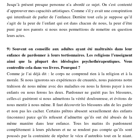
Jusqu’à présent presque personne n’a abordé ce sujet. On s’est contenté
d’approuver mes capacités artistiques. Comme s’il y avait une conspiration
qui interdisait de parler de l’enfance. Derrière tout cela je suppose qu’il
s’agit de la peur de l’enfant qui est dans chacun de nous, la peur d’être
puni par nos parents si nous nous permettions de remettre en question
leurs actes.
9) Souvent on conseille aux adultes ayant été maltraités dans leur
enfance de pardonner à leurs tortionnaires. Les religions l’enseignent
ainsi que la plupart des idéologies psychothérapeutiques. Vous
contredite cela dans vos livres. Pourquoi ?
Comme je l’ai déjà dit : le corps ne comprend rien à la religion et à la
morale. Si nous ignorons ses expériences de cruautés, nous paierons notre
trahison de nous même avec des maladies ou nous la ferons payer à nos
enfants ou nous ferons les deux. Pardonner ne guérit pas les blessures,
celles-ci guériront si nous admettons la vérité douloureuse, et évitons de
nous mentir à nous même. Il faut découvrir les blessures afin de les guérir
et non pas les cacher. Certains prêtres abusent sexuellement des enfants
(inconnus) parce qu’ils refusent d’admettre qu’ils ont été abusés de la
même manière dans leur enfance. Tous les matins ils pardonnent
complètement à leurs pêcheurs et ne se rendent pas compte qu’ils sont
poussés par la contrainte de répéter le vécu d’autrefois tout en le niant.