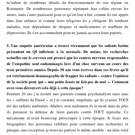
m’aidant de nombreux détails du fonctionnement de son régime en
Roumanie. De nombreuses personnes répriment leur colère envers les
autres, mais s’auto punissent pour ce qu’on leur a fait, comme ils ont appris
dans leur enfance et comme leurs religions les y obligent. Ils tombent
malades, sont dépendants de drogues et médicaments et souffrent de
dépressions. Ils s’en accommodent pour ne jamais accuser leurs parents.
5. Une enquête américaine a trouvé récemment que les enfants battus
présentent un QI inférieur à la normale. De même, les recherches
actuelles sur le cerveau ont prouvé que les centres nerveux responsables
de l’empathie sont endommagés lors d’un choc survenu au cours des
trois premières années. Depuis 30 ans vous écrivez dans vos livres qu’il
est extrêmement dommageable de frapper les enfants – contre l’opinion
de la société pour qui « une petite fessée ne fait pas de mal ». Comment
avez-vous découvert cela déjà à cette époque?
Pendant 20 ans j’ai écouté mes patients comme psychanalyste mais sans
les « œillères de Freud » et j’ai constaté, stupéfaite, qu’ils avaient TOUS
été des enfants maltraités. Adultes, non seulement ils le nient mais de plus
ils prennent la défense de leurs parents contre TOUT reproche. Ce
mécanisme m’avait beaucoup préoccupée à cette époque. Je lisais des
biographies des personnes célèbres pour continuer mes recherches et
presque sans exception je trouvais partout le même modèle : un déni total