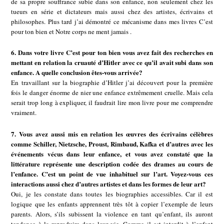
de sa propre souffrance subie dans son enfance, non seulement chez les
tueurs en série et dictateurs mais aussi chez des artistes, écrivains et
philosophes. Plus tard j’ai démontré ce mécanisme dans mes livres C’est
pour ton bien et Notre corps ne ment jamais .
6. Dans votre livre C’est pour ton bien vous avez fait des recherches en
mettant en relation la cruauté d’Hitler avec ce qu’il avait subi dans son
enfance. A quelle conclusion êtes-vous arrivée?
En travaillant sur la biographie d’Hitler j’ai découvert pour la première
fois le danger énorme de nier une enfance extrêmement cruelle. Mais cela
serait trop long à expliquer, il faudrait lire mon livre pour me comprendre
vraiment.
7. Vous avez aussi mis en relation les œuvres des écrivains célèbres
comme Schiller, Nietzsche, Proust, Rimbaud, Kafka et d’autres avec les
événements vécus dans leur enfance, et vous avez constaté que la
littérature représente une description codée des drames au cours de
l’enfance. C’est un point de vue inhabituel sur l’art. Voyez-vous ces
interactions aussi chez d’autres artistes et dans les formes de leur art?
Oui, je les constate dans toutes les biographies accessibles. Car il est
logique que les enfants apprennent très tôt à copier l’exemple de leurs
parents. Alors, s’ils subissent la violence en tant qu’enfant, ils auront
tendance à la reproduire dans leur vie. Comme il est interdit à l’enfant