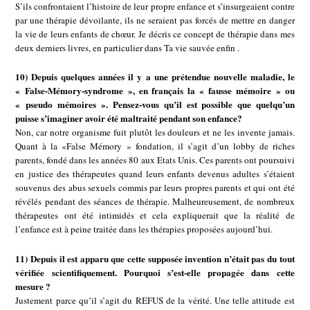
S’ils confrontaient l’histoire de leur propre enfance et s’insurgeaient contre
par une thérapie dévoilante, ils ne seraient pas forcés de mettre en danger
la vie de leurs enfants de chœur. Je décris ce concept de thérapie dans mes
deux derniers livres, en particulier dans Ta vie sauvée enfin .
10) Depuis quelques années il y a une prétendue nouvelle maladie, le
« False-Mémory-syndrome », en français la « fausse mémoire » ou
« pseudo mémoires ». Pensez-vous qu’il est possible que quelqu’un
puisse s’imaginer avoir été maltraité pendant son enfance?
Non, car notre organisme fuit plutôt les douleurs et ne les invente jamais.
Quant à la «False Mémory » fondation, il s’agit d’un lobby de riches
parents, fondé dans les années 80 aux Etats Unis. Ces parents ont poursuivi
en justice des thérapeutes quand leurs enfants devenus adultes s’étaient
souvenus des abus sexuels commis par leurs propres parents et qui ont été
révélés pendant des séances de thérapie. Malheureusement, de nombreux
thérapeutes ont été intimidés et cela expliquerait que la réalité de
l’enfance est à peine traitée dans les thérapies proposées aujourd’hui.
11) Depuis il est apparu que cette supposée invention n’était pas du tout
vérifiée scientifiquement. Pourquoi s’est-elle propagée dans cette
mesure ?
Justement parce qu’il s’agit du REFUS de la vérité. Une telle attitude est