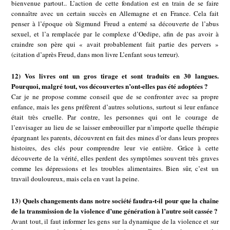
bienvenue partout.. L’action de cette fondation est en train de se faire
connaître avec un certain succès en Allemagne et en France. Cela fait
penser à l’époque où Sigmund Freud a enterré sa découverte de l’abus
sexuel, et l’a remplacée par le complexe d’Oedipe, afin de pas avoir à
craindre son père qui « avait probablement fait partie des pervers »
(citation d’après Freud, dans mon livre L’enfant sous terreur).
12) Vos livres ont un gros tirage et sont traduits en 30 langues.
Pourquoi, malgré tout, vos découvertes n’ont-elles pas été adoptées ?
Car je ne propose comme conseil que de se confronter avec sa propre
enfance, mais les gens préfèrent d’autres solutions, surtout si leur enfance
était très cruelle. Par contre, les personnes qui ont le courage de
l’envisager au lieu de se laisser embrouiller par n’importe quelle thérapie
épargnant les parents, découvrent en fait des mines d’or dans leurs propres
histoires, des clés pour comprendre leur vie entière. Grâce à cette
découverte de la vérité, elles perdent des symptômes souvent très graves
comme les dépressions et les troubles alimentaires. Bien sûr, c’est un
travail douloureux, mais cela en vaut la peine.
13) Quels changements dans notre société faudra-t-il pour que la chaîne
de la transmission de la violence d’une génération à l’autre soit cassée ?
Avant tout, il faut informer les gens sur la dynamique de la violence et sur