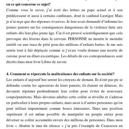
en ce qui concerne ce sujet?
Comme vous le savez, j’ai écrit des lettres au pape actuel et à son
prédécesseur et aussi à certains cardinaux, dont le cardinal Lustiger. Mais
je n’ai reçu que des réponses évasives. Je leur avais demandé d’informer les
jeunes parents sur les conséquences dangereuses de la violence faite aux
enfants dès leur plus jeune âge. Car il est prouvé scientifiquement que cela
provoque des lésions dans le cerveau. PERSONNE ne montre le moindre
intérêt ou une trace de pitié pour des millions d’enfants battus. Je me suis
sentie tout à fait déplacée comme si j’avais voulu donner une recette de
cuisine pour un dîner excentrique. Les détails de ces correspondances sont
décrits dans mon livre Libres de savoir.
4. Comment se répercute la maltraitance des enfants sur la société?
Les enfants d’aujourd’hui seront les citoyens de demain. Ils n’ont pas pu se
défendre contre les agressions de leurs parents, ils étaient en détresse, ils
devaient réprimer profondément leur colère pour éviter de nouveaux
coups/punitions. Mais devenus adultes cette colère se réveille et s’adresse
en particulier à leurs propres enfants, mais aussi à d’autres personnes qu’on
peut utiliser impunément comme boucs émissaires. Dans une position
supérieure il est même possible de manipuler un peuple entier pour
déverser sa colère accumulée envers des millions de personnes. Dans mon
livre « Abattre le mur du silence » j’ai pris l’exemple de Ceausescu en