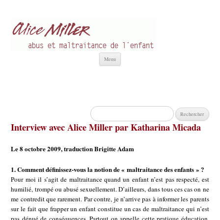
Alice Miller fr
Abus et Maltraitance de l'Enfant
Aller
Menu
au
contenu
Rechercher :
Interview avec Alice Miller par Katharina Micada
Le 8 octobre 2009, traduction Brigitte Adam
1. Comment définissez-vous la notion de « maltraitance des enfants » ?
Pour moi il s’agit de maltraitance quand un enfant n’est pas respecté, est
humilié, trompé ou abusé sexuellement. D’ailleurs, dans tous ces cas on ne
me contredit que rarement. Par contre, je n’arrive pas à informer les parents
sur le fait que frapper un enfant constitue un cas de maltraitance qui n’est
pas dénué de conséquences. Partout on appelle cette pratique éducation.