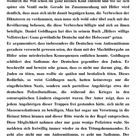
wodurch die Wut schon im ganz kleinen Kind entsteht und wie sie sich
später ein Ventil sucht. Gerade im Zusammenhang mit Hitler wird
deutlich, dass man sich nicht damit begnügen kann, die Verbrechen der
Diktatoren zu verdammen, man muss sich wohl oder übel auch mit der
Bevölkerung befassen, die diese Verbrechen billigte und sich an ihnen
beteiligte. Daniel Goldhagen hat dies in seinem Buch „Hitlers willige
Vollstrecker: Ganz gewöhnliche Deutsche und der Holocaust“ getan.
Er argumentiert, dass insbesondere die Deutschen vom Antisemitismus
geradezu verseucht gewesen seien, der dann mit der Machtübergabe an
Hitler seine mörderischen Konsequenzen entfalten konnte. Goldhagen
schildert den Sadismus der Deutschen gegenüber den Juden. Er
beschreibt und beweist sehr genau, dass es nicht nur darum ging, die
Juden zu töten, man wollte sie quälen und bestialisch töten. Dieses
Bedürfnis, so weist Goldhagen nach, hatten keineswegs nur die
eingefleischten Nazis, sondern auch parteilose Angehörige etwa der
deutschen Polizeibataillone, die während des Krieges in den
osteuropäischen Ländern eingesetzt waren. Der Autor zeigt, dass es
jedem Angehörigen dieser Truppen frei gestanden hätte, sich nicht an
Massenexekutionen zu beteiligen. Man hat sogar um Versetzung in die
Heimat bitten können und dieser Bitte wurde in der Regel entsprochen.
Diese Möglichkeit nahmen aber nur ganz wenige Polizisten wahr. Sie
meldeten sich freiwillig immer wieder zu den Tötungskommandos. Es
geht also nicht nur um Antisemitismus, es geht um Sadismus. Der