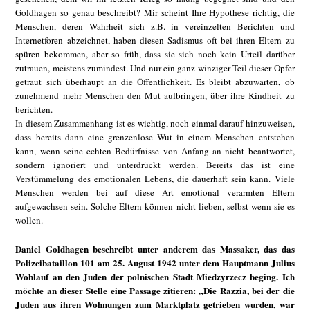
Goldhagen so genau beschreibt? Mir scheint Ihre Hypothese richtig, die
Menschen, deren Wahrheit sich z.B. in vereinzelten Berichten und
Internetforen abzeichnet, haben diesen Sadismus oft bei ihren Eltern zu
spüren bekommen, aber so früh, dass sie sich noch kein Urteil darüber
zutrauen, meistens zumindest. Und nur ein ganz winziger Teil dieser Opfer
getraut sich überhaupt an die Öffentlichkeit. Es bleibt abzuwarten, ob
zunehmend mehr Menschen den Mut aufbringen, über ihre Kindheit zu
berichten.
In diesem Zusammenhang ist es wichtig, noch einmal darauf hinzuweisen,
dass bereits dann eine grenzenlose Wut in einem Menschen entstehen
kann, wenn seine echten Bedürfnisse von Anfang an nicht beantwortet,
sondern ignoriert und unterdrückt werden. Bereits das ist eine
Verstümmelung des emotionalen Lebens, die dauerhaft sein kann. Viele
Menschen werden bei auf diese Art emotional verarmten Eltern
aufgewachsen sein. Solche Eltern können nicht lieben, selbst wenn sie es
wollen.
Daniel Goldhagen beschreibt unter anderem das Massaker, das das
Polizeibataillon 101 am 25. August 1942 unter dem Hauptmann Julius
Wohlauf an den Juden der polnischen Stadt Miedzyrzecz beging. Ich
möchte an dieser Stelle eine Passage zitieren: „Die Razzia, bei der die
Juden aus ihren Wohnungen zum Marktplatz getrieben wurden, war