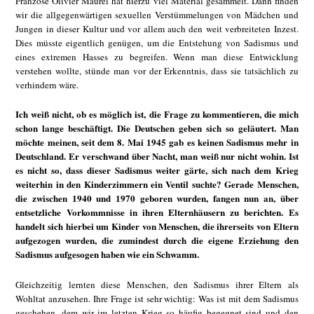
Franzose Olivier Maurel hat hierzu viel Material gesammelt. Dann finden
wir die allgegenwärtigen sexuellen Verstümmelungen von Mädchen und
Jungen in dieser Kultur und vor allem auch den weit verbreiteten Inzest.
Dies müsste eigentlich genügen, um die Entstehung von Sadismus und
eines extremen Hasses zu begreifen. Wenn man diese Entwicklung
verstehen wollte, stünde man vor der Erkenntnis, dass sie tatsächlich zu
verhindern wäre.
Ich weiß nicht, ob es möglich ist, die Frage zu kommentieren, die mich
schon lange beschäftigt. Die Deutschen geben sich so geläutert. Man
möchte meinen, seit dem 8. Mai 1945 gab es keinen Sadismus mehr in
Deutschland. Er verschwand über Nacht, man weiß nur nicht wohin. Ist
es nicht so, dass dieser Sadismus weiter gärte, sich nach dem Krieg
weiterhin in den Kinderzimmern ein Ventil suchte? Gerade Menschen,
die zwischen 1940 und 1970 geboren wurden, fangen nun an, über
entsetzliche Vorkommnisse in ihren Elternhäusern zu berichten. Es
handelt sich hierbei um Kinder von Menschen, die ihrerseits von Eltern
aufgezogen wurden, die zumindest durch die eigene Erziehung den
Sadismus aufgesogen haben wie ein Schwamm.
Gleichzeitig lernten diese Menschen, den Sadismus ihrer Eltern als
Wohltat anzusehen. Ihre Frage ist sehr wichtig: Was ist mit dem Sadismus
geschehen, dem wir im letzten Krieg so häufig begegnet sind und den