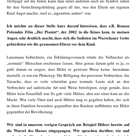
Treibjagd auf die Juden kann man unter anderem auch als Symbol sehen
für den Vernichtungsfeldzug gegen all das, was den Eltern am eigenen
Kind Angst machte, weil es „irgendwie anders“ war.
Ich möchte an dieser Stelle kurz darauf hinweisen, dass z.B. Roman
Polanskis Film „Der Pianist“, der 2002 in die Kinos kam, in meinen
Augen sehr deutlich macht, dass sich die Sadisten im Warschauer Getto
gebärdeten wie die grausamen Eltern vor dem Kind.
Lanzmann befürchtete, ein Erklärungsversuch würde die Verbrecher als
„normale“ Menschen erscheinen lassen. Aber genau darum geht es ja, es
geht darum zu zeigen, dass Hitler in gewisser Weise keine Ausnahme
darstellt, er war ein Phänotyp. Die Billigung der perversen Verbrechen, die
Tatsache, dass so viele scheinbar ganz normale Leute sich an den
Verbrechen auf sadistische Art und Weise beteiligten, zeigt gerade, dass
Hitler kein Einzelfall war. Es gab viele Hitlers, aber nur einer kam an die
Macht. Wie viele Väter und auch Mütter mag es gegeben haben, die sich
in ihren Familien besonders gegenüber den Kindern aufführten wie Hitler
gegenüber der Bevölkerung.
Wir sind in unserem vorigen Gespräch am Beispiel Hitlers bereits auf
die Wurzel des Hasses eingegangen. Wir sprachen darüber, wie und