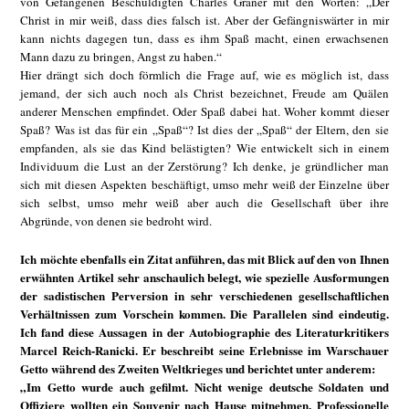
von Gefangenen Beschuldigten Charles Graner mit den Worten: „Der
Christ in mir weiß, dass dies falsch ist. Aber der Gefängniswärter in mir
kann nichts dagegen tun, dass es ihm Spaß macht, einen erwachsenen
Mann dazu zu bringen, Angst zu haben.“
Hier drängt sich doch förmlich die Frage auf, wie es möglich ist, dass
jemand, der sich auch noch als Christ bezeichnet, Freude am Quälen
anderer Menschen empfindet. Oder Spaß dabei hat. Woher kommt dieser
Spaß? Was ist das für ein „Spaß“? Ist dies der „Spaß“ der Eltern, den sie
empfanden, als sie das Kind belästigten? Wie entwickelt sich in einem
Individuum die Lust an der Zerstörung? Ich denke, je gründlicher man
sich mit diesen Aspekten beschäftigt, umso mehr weiß der Einzelne über
sich selbst, umso mehr weiß aber auch die Gesellschaft über ihre
Abgründe, von denen sie bedroht wird.
Ich möchte ebenfalls ein Zitat anführen, das mit Blick auf den von Ihnen
erwähnten Artikel sehr anschaulich belegt, wie spezielle Ausformungen
der sadistischen Perversion in sehr verschiedenen gesellschaftlichen
Verhältnissen zum Vorschein kommen. Die Parallelen sind eindeutig.
Ich fand diese Aussagen in der Autobiographie des Literaturkritikers
Marcel Reich-Ranicki. Er beschreibt seine Erlebnisse im Warschauer
Getto während des Zweiten Weltkrieges und berichtet unter anderem:
„Im Getto wurde auch gefilmt. Nicht wenige deutsche Soldaten und
Offiziere wollten ein Souvenir nach Hause mitnehmen. Professionelle