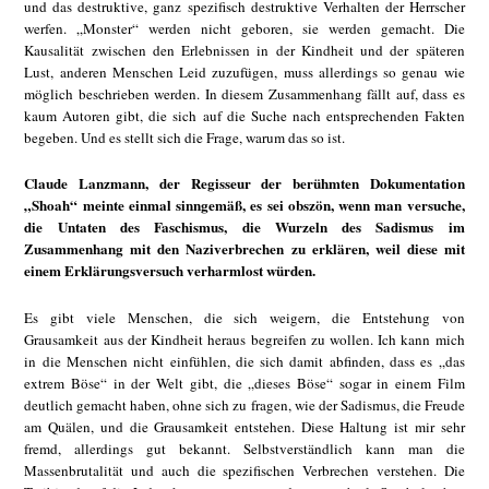
und das destruktive, ganz spezifisch destruktive Verhalten der Herrscher
werfen. „Monster“ werden nicht geboren, sie werden gemacht. Die
Kausalität zwischen den Erlebnissen in der Kindheit und der späteren
Lust, anderen Menschen Leid zuzufügen, muss allerdings so genau wie
möglich beschrieben werden. In diesem Zusammenhang fällt auf, dass es
kaum Autoren gibt, die sich auf die Suche nach entsprechenden Fakten
begeben. Und es stellt sich die Frage, warum das so ist.
Claude Lanzmann, der Regisseur der berühmten Dokumentation
„Shoah“ meinte einmal sinngemäß, es sei obszön, wenn man versuche,
die Untaten des Faschismus, die Wurzeln des Sadismus im
Zusammenhang mit den Naziverbrechen zu erklären, weil diese mit
einem Erklärungsversuch verharmlost würden.
Es gibt viele Menschen, die sich weigern, die Entstehung von
Grausamkeit aus der Kindheit heraus begreifen zu wollen. Ich kann mich
in die Menschen nicht einfühlen, die sich damit abfinden, dass es „das
extrem Böse“ in der Welt gibt, die „dieses Böse“ sogar in einem Film
deutlich gemacht haben, ohne sich zu fragen, wie der Sadismus, die Freude
am Quälen, und die Grausamkeit entstehen. Diese Haltung ist mir sehr
fremd, allerdings gut bekannt. Selbstverständlich kann man die
Massenbrutalität und auch die spezifischen Verbrechen verstehen. Die