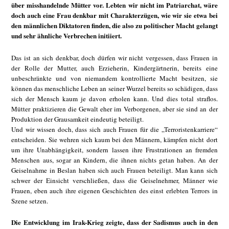
über misshandelnde Mütter vor. Lebten wir nicht im Patriarchat, wäre
doch auch eine Frau denkbar mit Charakterzügen, wie wir sie etwa bei
den männlichen Diktatoren finden, die also zu politischer Macht gelangt
und sehr ähnliche Verbrechen initiiert.
Das ist an sich denkbar, doch dürfen wir nicht vergessen, dass Frauen in
der Rolle der Mutter, auch Erzieherin, Kindergärtnerin, bereits eine
unbeschränkte und von niemandem kontrollierte Macht besitzen, sie
können das menschliche Leben an seiner Wurzel bereits so schädigen, dass
sich der Mensch kaum je davon erholen kann. Und dies total straflos.
Mütter praktizieren die Gewalt eher im Verborgenen, aber sie sind an der
Produktion der Grausamkeit eindeutig beteiligt.
Und wir wissen doch, dass sich auch Frauen für die „Terroristenkarriere“
entscheiden. Sie wehren sich kaum bei den Männern, kämpfen nicht dort
um ihre Unabhängigkeit, sondern lassen ihre Frustrationen an fremden
Menschen aus, sogar an Kindern, die ihnen nichts getan haben. An der
Geiselnahme in Beslan haben sich auch Frauen beteiligt. Man kann sich
schwer der Einsicht verschließen, dass die Geiselnehmer, Männer wie
Frauen, eben auch ihre eigenen Geschichten des einst erlebten Terrors in
Szene setzen.
Die Entwicklung im Irak-Krieg zeigte, dass der Sadismus auch in den