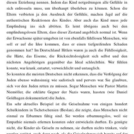
diesen Erziehung nennen. Indem das Kind notgedrungen alle Gefühle in
sich erdrosseln muss, um überhaupt überleben zu können. Schon die
Eltern verbieten ja den Ausdruck der Gefühle, machen Jagd auf die
authentischen Reaktionen des Kindes. Aber auch das Kind muss jede
Empfindung ins sich abtöten. Es lernt übrigens auch bei den
empfindungslosen Eltern, dass dieser Zustand angeblich normal ist. Wenn
der Erwachsene später umgeben ist von ebenfalls fühllosen Menschen, wie
soll er auf die Idee kommen, dass er einen tiefgreifenden Schaden
genommen hat? Im Deutschland Hitlers waren ja auch die Fühllosigkeit,
die Härte, das Eiserne, die Rücksichtslosigkeit sich selbst und den
nächsten Angehörigen gegenüber das Ideal schlechthin. Wer fühlen
konnte, war krank, entartet, verweichlicht und untauglich.
So konnten die meisten Deutschen nicht erkennen, dass die Verfolgung der
Juden ebenso wahnsinnig wie sadistisch und pervers war. Sie glaubten,
sich vor den Juden retten zu müssen. Sogar Menschen wie Pastor Martin
Niemöller, die erklärte Gegner der Nazis waren, hassten (wie Daniel
Goldhagen dokumentiert) die Juden.
Ein sehr aktuelles Beispiel ist die Geiselnahme von einigen hundert
Schulkindern in Tschetschenien (Beslan), die zeigte, dass Menschen nicht
einmal zu Erbarmen fähig sind. Sie werden erbarmungslos, weil sie
Empathie niemals erlernen konnten oder entwickeln durften. Es genügte
nicht, die Kinder als Geiseln zu nehmen, sie durften nichts trinken, viele
wurden getötet, auch dann noch, als die Geiselnehmer sich bereits auf der