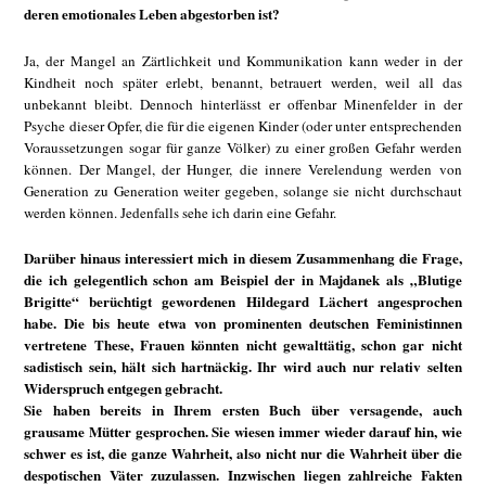
deren emotionales Leben abgestorben ist?
Ja, der Mangel an Zärtlichkeit und Kommunikation kann weder in der
Kindheit noch später erlebt, benannt, betrauert werden, weil all das
unbekannt bleibt. Dennoch hinterlässt er offenbar Minenfelder in der
Psyche dieser Opfer, die für die eigenen Kinder (oder unter entsprechenden
Voraussetzungen sogar für ganze Völker) zu einer großen Gefahr werden
können. Der Mangel, der Hunger, die innere Verelendung werden von
Generation zu Generation weiter gegeben, solange sie nicht durchschaut
werden können. Jedenfalls sehe ich darin eine Gefahr.
Darüber hinaus interessiert mich in diesem Zusammenhang die Frage,
die ich gelegentlich schon am Beispiel der in Majdanek als „Blutige
Brigitte“ berüchtigt gewordenen Hildegard Lächert angesprochen
habe. Die bis heute etwa von prominenten deutschen Feministinnen
vertretene These, Frauen könnten nicht gewalttätig, schon gar nicht
sadistisch sein, hält sich hartnäckig. Ihr wird auch nur relativ selten
Widerspruch entgegen gebracht.
Sie haben bereits in Ihrem ersten Buch über versagende, auch
grausame Mütter gesprochen. Sie wiesen immer wieder darauf hin, wie
schwer es ist, die ganze Wahrheit, also nicht nur die Wahrheit über die
despotischen Väter zuzulassen. Inzwischen liegen zahlreiche Fakten