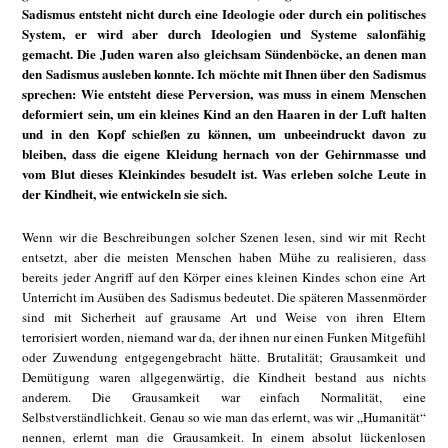
Sadismus entsteht nicht durch eine Ideologie oder durch ein politisches
System, er wird aber durch Ideologien und Systeme salonfähig
gemacht. Die Juden waren also gleichsam Sündenböcke, an denen man
den Sadismus ausleben konnte. Ich möchte mit Ihnen über den Sadismus
sprechen: Wie entsteht diese Perversion, was muss in einem Menschen
deformiert sein, um ein kleines Kind an den Haaren in der Luft halten
und in den Kopf schießen zu können, um unbeeindruckt davon zu
bleiben, dass die eigene Kleidung hernach von der Gehirnmasse und
vom Blut dieses Kleinkindes besudelt ist. Was erleben solche Leute in
der Kindheit, wie entwickeln sie sich.
Wenn wir die Beschreibungen solcher Szenen lesen, sind wir mit Recht
entsetzt, aber die meisten Menschen haben Mühe zu realisieren, dass
bereits jeder Angriff auf den Körper eines kleinen Kindes schon eine Art
Unterricht im Ausüben des Sadismus bedeutet. Die späteren Massenmörder
sind mit Sicherheit auf grausame Art und Weise von ihren Eltern
terrorisiert worden, niemand war da, der ihnen nur einen Funken Mitgefühl
oder Zuwendung entgegengebracht hätte. Brutalität; Grausamkeit und
Demütigung waren allgegenwärtig, die Kindheit bestand aus nichts
anderem. Die Grausamkeit war einfach Normalität, eine
Selbstverständlichkeit. Genau so wie man das erlernt, was wir „Humanität“
nennen, erlernt man die Grausamkeit. In einem absolut lückenlosen