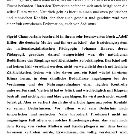
Flucht befanden. Unter den Terroristen befanden sich auch Mitglieder, die
selbst Eltern waren. Natürlich geht es hier um einen massiven politischen
und ethnischen Konflikt, der aber auch gespeist und geschürt wird von
einer früh erworbenen Deformation, auch von Sadismus.
Sigrid Chamberlain beschreibt in ihrem sehr lesenswerten Buch „Adolf
Hitler, die deutsche Mutter und ihr erstes Kind“ das Erziehungssystem
der nationalsozialistischen Pädagogin Johanna Haarer, deren
Pädagogik geradezu darauf ausgerichtet war, die natürlichen
Bedürfnisse des Säuglings und Kleinkindes zu bekämpfen. Das Kind soll
auf keinen Fall verwöhnt werden, nicht verweichlicht durch mütterliche
Zärtlichkeiten. Gehen wir also davon aus, ein Kind wächst in einem
Klima heran, in dem sämtliche Bedürfnisse angefangen bei der
Verdauung und der Nahrungsaufnahme einer rigiden Kontrolle
unterworfen sind. Vielleicht hat es Glück und wird lediglich mit Klapsen
bestraft und nicht grün und blau geschlagen. Es wird auch nicht sexuell
belästigt. Aber es verliert durch die elterliche Ignoranz jeden Kontakt
zu seinen Bedürfnissen. Vor allem wird sein Bedürfnis nach
körperlicher und seelischer Nähe torpediert. Produziert nicht im
ungünstigen Fall allein ein solches Erziehungssystem, das auch nach
dem Krieg von vielen Müttern und Kinderpflegern mit dem besten
Gewissen vertreten wurde, Erwachsene, die völlig versteinert sind,