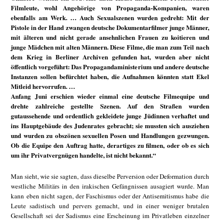
Filmleute, wohl Angehörige von Propaganda-Kompanien, waren
ebenfalls am Werk. … Auch Sexualszenen wurden gedreht: Mit der
Pistole in der Hand zwangen deutsche Dokumentarfilmer junge Männer,
mit älteren und nicht gerade ansehnlichen Frauen zu koitieren und
junge Mädchen mit alten Männern. Diese Filme, die man zum Teil nach
dem Krieg in Berliner Archiven gefunden hat, wurden aber nicht
öffentlich vorgeführt: Das Propagandaministerium und andere deutsche
Instanzen sollen befürchtet haben, die Aufnahmen könnten statt Ekel
Mitleid hervorrufen. …
Anfang Juni erschien wieder einmal eine deutsche Filmequipe und
drehte zahlreiche gestellte Szenen. Auf den Straßen wurden
gutaussehende und ordentlich gekleidete junge Jüdinnen verhaftet und
ins Hauptgebäude des Judenrates gebracht; sie mussten sich ausziehen
und wurden zu obszönen sexuellen Posen und Handlungen gezwungen.
Ob die Equipe den Auftrag hatte, derartiges zu filmen, oder ob es sich
um ihr Privatvergnügen handelte, ist nicht bekannt.“
Man sieht, wie sie sagten, dass dieselbe Perversion oder Deformation durch
westliche Militärs in den irakischen Gefängnissen ausagiert wurde. Man
kann eben nicht sagen, der Faschismus oder der Antisemitismus habe die
Leute sadistisch und pervers gemacht, und in einer weniger brutalen
Gesellschaft sei der Sadismus eine Erscheinung im Privatleben einzelner