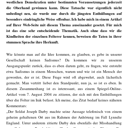
westlichen Demokratien unter bestimmten Voraussetzungen jederzeit
die Oberhand gewinnen kann. Diese Tatsache war eigentlich nicht
unbedingt neu, sie wurde nur durch die jüngsten Enthüllungen auf
besonders eindringliche Weise offenbar. Ich habe mich in einem Artikel
auf Ihrer Web-Seite mit diesem Thema auseinander gesetzt. Für mich
ist das eine sehr entscheidende Thematik. Auch ohne dass wir die
Kindheiten der einzelnen Folterer kennen, beweisen die Taten in ihrer
stummen Sprache ihre Herkunft.
Wie könnte man auf die Idee kommen, zu glauben, es gebe in unserer
Gesellschaft keinen Sadismus? Da kommen wir zu unserem
Ausgangspunkt zurück, dass es eben darum geht, zu fragen, wie entsteht
etwa Sadismus in einem Menschen, warum und wie ist ein Mensch der
geworden, der er ist. Diese Frage wird oft abgewehrt, auch lächerlich
gemacht. Man vertritt lieber den Standpunkt, nun ja, so ist es eben. In
diesem Zusammenhang ist es interessant, aus einem Spiegel-Online-
Artikel vom 7. August 2004 zu zitieren, der sich mit den Enthüllungen
über die Folter im Irak befasst. Ich meine, das Zitat bedarf keines näheren
Kommentars:
„Der Soldat Joseph Darby machte seine Aussage telefonisch von einem
geheim gehaltenen Ort aus im Rahmen der Anhörung im Fall Lynndie
England. Unter anderem zitierte Darby den ebenfalls der Misshandlung