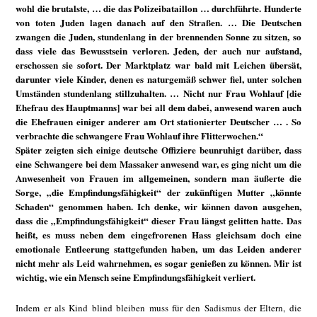
wohl die brutalste, … die das Polizeibataillon … durchführte. Hunderte
von toten Juden lagen danach auf den Straßen. … Die Deutschen
zwangen die Juden, stundenlang in der brennenden Sonne zu sitzen, so
dass viele das Bewusstsein verloren. Jeden, der auch nur aufstand,
erschossen sie sofort. Der Marktplatz war bald mit Leichen übersät,
darunter viele Kinder, denen es naturgemäß schwer fiel, unter solchen
Umständen stundenlang stillzuhalten. … Nicht nur Frau Wohlauf [die
Ehefrau des Hauptmanns] war bei all dem dabei, anwesend waren auch
die Ehefrauen einiger anderer am Ort stationierter Deutscher … . So
verbrachte die schwangere Frau Wohlauf ihre Flitterwochen.“
Später zeigten sich einige deutsche Offiziere beunruhigt darüber, dass
eine Schwangere bei dem Massaker anwesend war, es ging nicht um die
Anwesenheit von Frauen im allgemeinen, sondern man äußerte die
Sorge, „die Empfindungsfähigkeit“ der zukünftigen Mutter „könnte
Schaden“ genommen haben. Ich denke, wir können davon ausgehen,
dass die „Empfindungsfähigkeit“ dieser Frau längst gelitten hatte. Das
heißt, es muss neben dem eingefrorenen Hass gleichsam doch eine
emotionale Entleerung stattgefunden haben, um das Leiden anderer
nicht mehr als Leid wahrnehmen, es sogar genießen zu können. Mir ist
wichtig, wie ein Mensch seine Empfindungsfähigkeit verliert.
Indem er als Kind blind bleiben muss für den Sadismus der Eltern, die