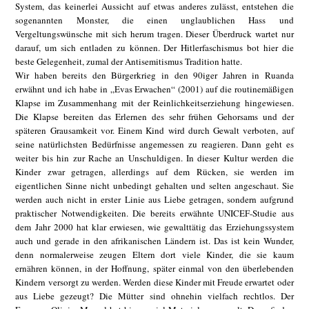
System, das keinerlei Aussicht auf etwas anderes zulässt, entstehen die
sogenannten Monster, die einen unglaublichen Hass und
Vergeltungswünsche mit sich herum tragen. Dieser Überdruck wartet nur
darauf, um sich entladen zu können. Der Hitlerfaschismus bot hier die
beste Gelegenheit, zumal der Antisemitismus Tradition hatte.
Wir haben bereits den Bürgerkrieg in den 90iger Jahren in Ruanda
erwähnt und ich habe in „Evas Erwachen“ (2001) auf die routinemäßigen
Klapse im Zusammenhang mit der Reinlichkeitserziehung hingewiesen.
Die Klapse bereiten das Erlernen des sehr frühen Gehorsams und der
späteren Grausamkeit vor. Einem Kind wird durch Gewalt verboten, auf
seine natürlichsten Bedürfnisse angemessen zu reagieren. Dann geht es
weiter bis hin zur Rache an Unschuldigen. In dieser Kultur werden die
Kinder zwar getragen, allerdings auf dem Rücken, sie werden im
eigentlichen Sinne nicht unbedingt gehalten und selten angeschaut. Sie
werden auch nicht in erster Linie aus Liebe getragen, sondern aufgrund
praktischer Notwendigkeiten. Die bereits erwähnte UNICEF-Studie aus
dem Jahr 2000 hat klar erwiesen, wie gewalttätig das Erziehungssystem
auch und gerade in den afrikanischen Ländern ist. Das ist kein Wunder,
denn normalerweise zeugen Eltern dort viele Kinder, die sie kaum
ernähren können, in der Hoffnung, später einmal von den überlebenden
Kindern versorgt zu werden. Werden diese Kinder mit Freude erwartet oder
aus Liebe gezeugt? Die Mütter sind ohnehin vielfach rechtlos. Der