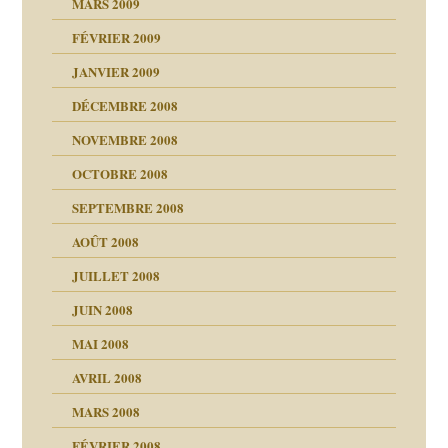
MARS 2009
FÉVRIER 2009
JANVIER 2009
DÉCEMBRE 2008
NOVEMBRE 2008
OCTOBRE 2008
s
SEPTEMBRE 2008
AOÛT 2008
a page
JUILLET 2008
as
culpabilité
JUIN 2008
 la rage
MAI 2008
AVRIL 2008
bilité
MARS 2008
t comprendre
e Miller
 fait
é
FÉVRIER 2008
ptômes