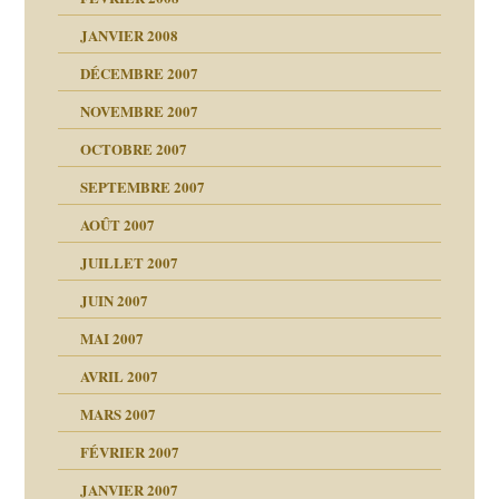
JANVIER 2008
ées entières ?
 simples
ns aujourd’hui
 de moi
DÉCEMBRE 2007
é
!!
NOVEMBRE 2007
s 20 ans
repères
ver….et printemps
ups
d Welzer
 lui est arrivé
OCTOBRE 2007
AITS
leçons
ccroche à lui
ion
SEPTEMBRE 2007
enfants
(Suite)
AOÛT 2007
ents
agnon
JUILLET 2007
ent
JUIN 2007
les thérapeutiques
ténèbres
MAI 2007
AVRIL 2007
ubi
MARS 2007
FÉVRIER 2007
ui
rien savoir
JANVIER 2007
reuses ensuite