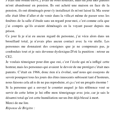
J’étais une bonne élève, j’avais de bons résultats, mais un jour mes parents
m’ont abandonné en pension. Ils ont acheté une maison en face de la
pension, ils ont déménagés pour s’y installer,et ils m’ont laissé là. Ma soeur
elle était libre d’aller et de venir dans la ville,et même de passer sous les
fenêtres de la salle d’étude sans un regard pour moi, c’est comme cela que
j’ai compris qu’ils avaient déménagés en la voyant passer depuis ma
prison.
Ce jour là je n’ai eu aucun regard de personne, j’ai vécu alors dans un
brouillard total, je n’avais plus aucun contact avec la vie réelle. Les
personnes me donnaient des consignes que je ne comprenais pas, je
confondais tout et je suis devenue dyslexique.D’où la punition : retour au
CE2.
Je voulais témoigner pour dire que oui, c’est l’école qui m’a infligé cette
horreur, mais les personnes qui avaient le devoir de me protéger c’était mes
parents. C’était en 1966, donc rien n’a évolué, sauf nous qui essayons de
savoir pourquoi tous les jours des êtres innocents subissent tant d’horreurs,
nous faisons cela afi n de ne pas reproduire, et ça c’est un progrès énorme !
Si la personne qui a envoyé le courrier auquel je fais référence veut se
servir de cette lettre je lui offre mon témoignage avec joie, car je sais le
désarroi total qu’est cette humiliation sur un être déjà blessé à mort.
Merci de me lire.
Réponse de Brigitte :