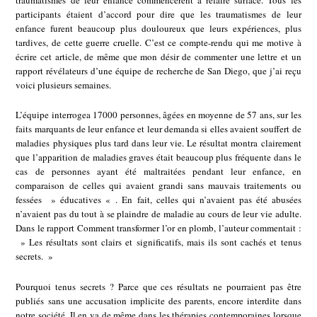
traumatismes de leur enfance commencèrent à refaire surface. Tous les
participants étaient d’accord pour dire que les traumatismes de leur
enfance furent beaucoup plus douloureux que leurs expériences, plus
tardives, de cette guerre cruelle. C’est ce compte-rendu qui me motive à
écrire cet article, de même que mon désir de commenter une lettre et un
rapport révélateurs d’une équipe de recherche de San Diego, que j’ai reçu
voici plusieurs semaines.
L’équipe interrogea 17000 personnes, âgées en moyenne de 57 ans, sur les
faits marquants de leur enfance et leur demanda si elles avaient souffert de
maladies physiques plus tard dans leur vie. Le résultat montra clairement
que l’apparition de maladies graves était beaucoup plus fréquente dans le
cas de personnes ayant été maltraitées pendant leur enfance, en
comparaison de celles qui avaient grandi sans mauvais traitements ou
fessées » éducatives « . En fait, celles qui n’avaient pas été abusées
n’avaient pas du tout à se plaindre de maladie au cours de leur vie adulte.
Dans le rapport Comment transformer l’or en plomb, l’auteur commentait :
» Les résultats sont clairs et significatifs, mais ils sont cachés et tenus
secrets. »
Pourquoi tenus secrets ? Parce que ces résultats ne pourraient pas être
publiés sans une accusation implicite des parents, encore interdite dans
notre société. Il en va de même dans les thérapies contemporaines lorsque