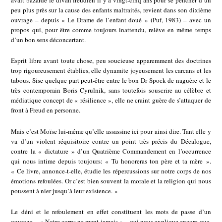
avait bazardé le divan freudien il y a vingt-cinq ans pour se pencher d’un
peu plus près sur la cause des enfants maltraités, revient dans son dixième
ouvrage – depuis « Le Drame de l’enfant doué » (Puf, 1983) – avec un
propos qui, pour être comme toujours inattendu, relève en même temps
d’un bon sens déconcertant.
Esprit libre avant toute chose, peu soucieuse apparemment des doctrines
trop rigoureusement établies, elle dynamite joyeusement les carcans et les
tabous. Sise quelque part peut-être entre le bon Dr Spock de naguère et le
très contemporain Boris Cyrulnik, sans toutefois souscrire au célèbre et
médiatique concept de « résilience », elle ne craint guère de s’attaquer de
front à Freud en personne.
Mais c’est Moïse lui-même qu’elle assassine ici pour ainsi dire. Tant elle y
va d’un violent réquisitoire contre un point très précis du Décalogue,
contre la « dictature » d’un Quatrième Commandement en l’occurrence
qui nous intime depuis toujours: « Tu honoreras ton père et ta mère ».
« Ce livre, annonce-t-elle, étudie les répercussions sur notre corps de nos
émotions refoulées. Or c’est bien souvent la morale et la religion qui nous
poussent à nier jusqu’à leur existence. »
Le déni et le refoulement en effet constituent les mots de passe d’un
ouvrage – « Notre corps ne ment jamais » – qui nous explique encore que,