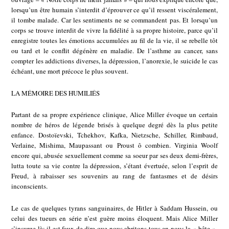
lorsqu’un être humain s’interdit d’éprouver ce qu’il ressent viscéralement,
il tombe malade. Car les sentiments ne se commandent pas. Et lorsqu’un
corps se trouve interdit de vivre la fidélité à sa propre histoire, parce qu’il
enregistre toutes les émotions accumulées au fil de la vie, il se rebelle tôt
ou tard et le conflit dégénère en maladie. De l’asthme au cancer, sans
compter les addictions diverses, la dépression, l’anorexie, le suicide le cas
échéant, une mort précoce le plus souvent.
LA MÉMOIRE DES HUMILIÉS
Partant de sa propre expérience clinique, Alice Miller évoque un certain
nombre de héros de légende brisés à quelque degré dès la plus petite
enfance. Dostoïevski, Tchekhov, Kafka, Nietzsche, Schiller, Rimbaud,
Verlaine, Mishima, Maupassant ou Proust ô combien. Virginia Woolf
encore qui, abusée sexuellement comme sa soeur par ses deux demi-frères,
lutta toute sa vie contre la dépression, s’étant évertuée, selon l’esprit de
Freud, à rabaisser ses souvenirs au rang de fantasmes et de désirs
inconscients.
Le cas de quelques tyrans sanguinaires, de Hitler à Saddam Hussein, ou
celui des tueurs en série n’est guère moins éloquent. Mais Alice Miller
s’insurge là: il est faux de dire que nous abritons tous en nous la « bête ».