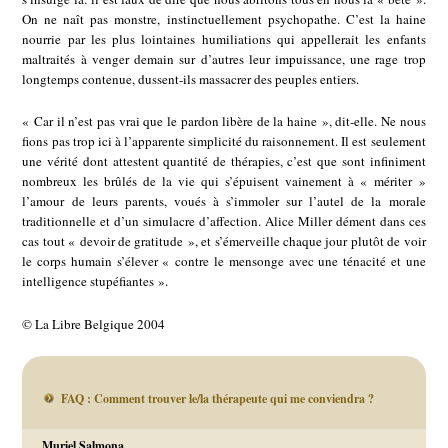
On ne naît pas monstre, instinctuellement psychopathe. C’est la haine
nourrie par les plus lointaines humiliations qui appellerait les enfants
maltraités à venger demain sur d’autres leur impuissance, une rage trop
longtemps contenue, dussent-ils massacrer des peuples entiers.
« Car il n’est pas vrai que le pardon libère de la haine », dit-elle. Ne nous
fions pas trop ici à l’apparente simplicité du raisonnement. Il est seulement
une vérité dont attestent quantité de thérapies, c’est que sont infiniment
nombreux les brûlés de la vie qui s’épuisent vainement à « mériter »
l’amour de leurs parents, voués à s’immoler sur l’autel de la morale
traditionnelle et d’un simulacre d’affection. Alice Miller dément dans ces
cas tout « devoir de gratitude », et s’émerveille chaque jour plutôt de voir
le corps humain s’élever « contre le mensonge avec une ténacité et une
intelligence stupéfiantes ».
© La Libre Belgique 2004
FAQ : Comment trouver le/la thérapeute qui me conviendra ?
Muriel Salmona