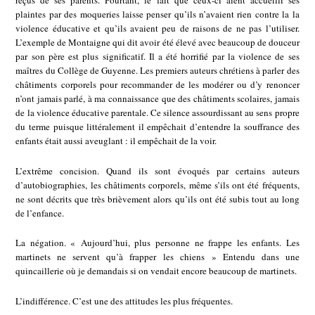
reçus de ses parents. Pourtant, le fait que ceux-ci aient accueilli ses
plaintes par des moqueries laisse penser qu’ils n’avaient rien contre la la
violence éducative et qu’ils avaient peu de raisons de ne pas l’utiliser.
L’exemple de Montaigne qui dit avoir été élevé avec beaucoup de douceur
par son père est plus significatif. Il a été horrifié par la violence de ses
maîtres du Collège de Guyenne. Les premiers auteurs chrétiens à parler des
châtiments corporels pour recommander de les modérer ou d’y renoncer
n’ont jamais parlé, à ma connaissance que des châtiments scolaires, jamais
de la violence éducative parentale. Ce silence assourdissant au sens propre
du terme puisque littéralement il empêchait d’entendre la souffrance des
enfants était aussi aveuglant : il empêchait de la voir.
L’extrême concision. Quand ils sont évoqués par certains auteurs
d’autobiographies, les châtiments corporels, même s’ils ont été fréquents,
ne sont décrits que très brièvement alors qu’ils ont été subis tout au long
de l’enfance.
La négation. « Aujourd’hui, plus personne ne frappe les enfants. Les
martinets ne servent qu’à frapper les chiens » Entendu dans une
quincaillerie où je demandais si on vendait encore beaucoup de martinets.
L’indifférence. C’est une des attitudes les plus fréquentes.