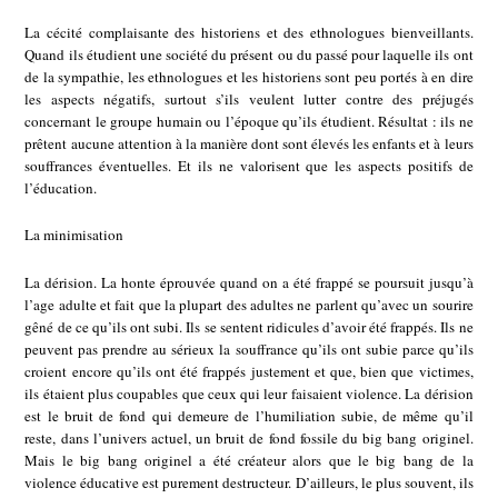
La cécité complaisante des historiens et des ethnologues bienveillants.
Quand ils étudient une société du présent ou du passé pour laquelle ils ont
de la sympathie, les ethnologues et les historiens sont peu portés à en dire
les aspects négatifs, surtout s’ils veulent lutter contre des préjugés
concernant le groupe humain ou l’époque qu’ils étudient. Résultat : ils ne
prêtent aucune attention à la manière dont sont élevés les enfants et à leurs
souffrances éventuelles. Et ils ne valorisent que les aspects positifs de
l’éducation.
La minimisation
La dérision. La honte éprouvée quand on a été frappé se poursuit jusqu’à
l’age adulte et fait que la plupart des adultes ne parlent qu’avec un sourire
gêné de ce qu’ils ont subi. Ils se sentent ridicules d’avoir été frappés. Ils ne
peuvent pas prendre au sérieux la souffrance qu’ils ont subie parce qu’ils
croient encore qu’ils ont été frappés justement et que, bien que victimes,
ils étaient plus coupables que ceux qui leur faisaient violence. La dérision
est le bruit de fond qui demeure de l’humiliation subie, de même qu’il
reste, dans l’univers actuel, un bruit de fond fossile du big bang originel.
Mais le big bang originel a été créateur alors que le big bang de la
violence éducative est purement destructeur. D’ailleurs, le plus souvent, ils