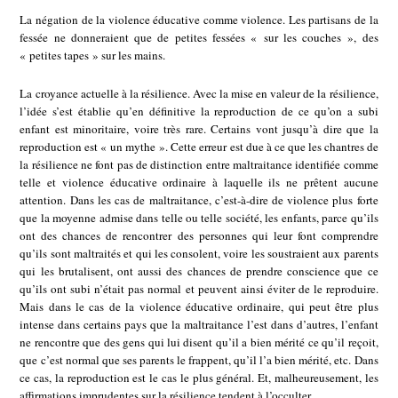
La négation de la violence éducative comme violence. Les partisans de la
fessée ne donneraient que de petites fessées « sur les couches », des
« petites tapes » sur les mains.
La croyance actuelle à la résilience. Avec la mise en valeur de la résilience,
l’idée s’est établie qu’en définitive la reproduction de ce qu’on a subi
enfant est minoritaire, voire très rare. Certains vont jusqu’à dire que la
reproduction est « un mythe ». Cette erreur est due à ce que les chantres de
la résilience ne font pas de distinction entre maltraitance identifiée comme
telle et violence éducative ordinaire à laquelle ils ne prêtent aucune
attention. Dans les cas de maltraitance, c’est-à-dire de violence plus forte
que la moyenne admise dans telle ou telle société, les enfants, parce qu’ils
ont des chances de rencontrer des personnes qui leur font comprendre
qu’ils sont maltraités et qui les consolent, voire les soustraient aux parents
qui les brutalisent, ont aussi des chances de prendre conscience que ce
qu’ils ont subi n’était pas normal et peuvent ainsi éviter de le reproduire.
Mais dans le cas de la violence éducative ordinaire, qui peut être plus
intense dans certains pays que la maltraitance l’est dans d’autres, l’enfant
ne rencontre que des gens qui lui disent qu’il a bien mérité ce qu’il reçoit,
que c’est normal que ses parents le frappent, qu’il l’a bien mérité, etc. Dans
ce cas, la reproduction est le cas le plus général. Et, malheureusement, les
affirmations imprudentes sur la résilience tendent à l’occulter.