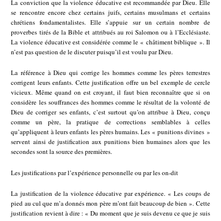
La conviction que la violence éducative est recommandée par Dieu. Elle
se rencontre encore chez certains juifs, certains musulmans et certains
chrétiens fondamentalistes. Elle s’appuie sur un certain nombre de
proverbes tirés de la Bible et attribués au roi Salomon ou à l’Ecclésiaste.
La violence éducative est considérée comme le « châtiment biblique ». Il
n’est pas question de le discuter puisqu’il est voulu par Dieu.
La référence à Dieu qui corrige les hommes comme les pères terrestres
corrigent leurs enfants. Cette justification offre un bel exemple de cercle
vicieux. Même quand on est croyant, il faut bien reconnaître que si on
considère les souffrances des hommes comme le résultat de la volonté de
Dieu de corriger ses enfants, c’est surtout qu’on attribue à Dieu, conçu
comme un père, la pratique de corrections semblables à celles
qu’appliquent à leurs enfants les pères humains. Les « punitions divines »
servent ainsi de justification aux punitions bien humaines alors que les
secondes sont la source des premières.
Les justifications par l’expérience personnelle ou par les on-dit
La justification de la violence éducative par expérience. « Les coups de
pied au cul que m’a donnés mon père m’ont fait beaucoup de bien ». Cette
justification revient à dire : « Du moment que je suis devenu ce que je suis