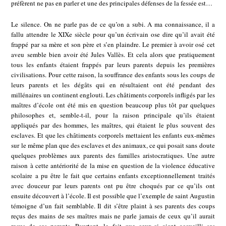
préfèrent ne pas en parler et une des principales défenses de la fessée est…
Le silence. On ne parle pas de ce qu’on a subi. A ma connaissance, il a
fallu attendre le XIXe siècle pour qu’un écrivain ose dire qu’il avait été
frappé par sa mère et son père et s’en plaindre. Le premier à avoir osé cet
aveu semble bien avoir été Jules Vallès. Et cela alors que pratiquement
tous les enfants étaient frappés par leurs parents depuis les premières
civilisations. Pour cette raison, la souffrance des enfants sous les coups de
leurs parents et les dégâts qui en résultaient ont été pendant des
millénaires un continent englouti. Les châtiments corporels infligés par les
maîtres d’école ont été mis en question beaucoup plus tôt par quelques
philosophes et, semble-t-il, pour la raison principale qu’ils étaient
appliqués par des hommes, les maîtres, qui étaient le plus souvent des
esclaves. Et que les châtiments corporels mettaient les enfants eux-mêmes
sur le même plan que des esclaves et des animaux, ce qui posait sans doute
quelques problèmes aux parents des familles aristocratiques. Une autre
raison à cette antériorité de la mise en question de la violence éducative
scolaire a pu être le fait que certains enfants exceptionnellement traités
avec douceur par leurs parents ont pu être choqués par ce qu’ils ont
ensuite découvert à l’école. Il est possible que l’exemple de saint Augustin
témoigne d’un fait semblable. Il dit s’être plaint à ses parents des coups
reçus des mains de ses maîtres mais ne parle jamais de ceux qu’il aurait