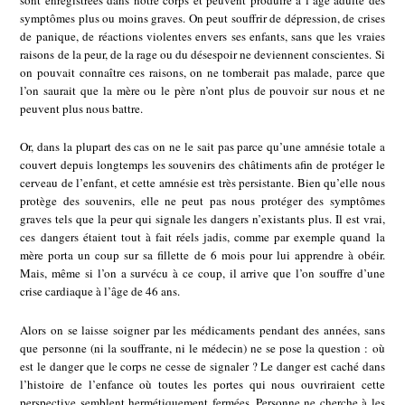
sont enregistrées dans notre corps et peuvent produire à l’âge adulte des
symptômes plus ou moins graves. On peut souffrir de dépression, de crises
de panique, de réactions violentes envers ses enfants, sans que les vraies
raisons de la peur, de la rage ou du désespoir ne deviennent conscientes. Si
on pouvait connaître ces raisons, on ne tomberait pas malade, parce que
l’on saurait que la mère ou le père n’ont plus de pouvoir sur nous et ne
peuvent plus nous battre.
Or, dans la plupart des cas on ne le sait pas parce qu’une amnésie totale a
couvert depuis longtemps les souvenirs des châtiments afin de protéger le
cerveau de l’enfant, et cette amnésie est très persistante. Bien qu’elle nous
protège des souvenirs, elle ne peut pas nous protéger des symptômes
graves tels que la peur qui signale les dangers n’existants plus. Il est vrai,
ces dangers étaient tout à fait réels jadis, comme par exemple quand la
mère porta un coup sur sa fillette de 6 mois pour lui apprendre à obéir.
Mais, même si l’on a survécu à ce coup, il arrive que l’on souffre d’une
crise cardiaque à l’âge de 46 ans.
Alors on se laisse soigner par les médicaments pendant des années, sans
que personne (ni la souffrante, ni le médecin) ne se pose la question : où
est le danger que le corps ne cesse de signaler ? Le danger est caché dans
l’histoire de l’enfance où toutes les portes qui nous ouvriraient cette
perspective semblent hermétiquement fermées. Personne ne cherche à les