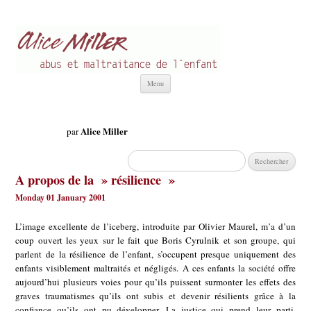
Alice Miller fr
Abus et Maltraitance de l'Enfant
Aller
Menu
au
contenu
Alice Miller
par
Rechercher :
A propos de la » résilience »
Monday 01 January 2001
L’image excellente de l’iceberg, introduite par Olivier Maurel, m’a d’un
coup ouvert les yeux sur le fait que Boris Cyrulnik et son groupe, qui
parlent de la résilience de l’enfant, s’occupent presque uniquement des
enfants visiblement maltraités et négligés. A ces enfants la société offre
aujourd’hui plusieurs voies pour qu’ils puissent surmonter les effets des
graves traumatismes qu’ils ont subis et devenir résilients grâce à la
confiance qu’ils ont pu développer. La justice qui prend leur parti,