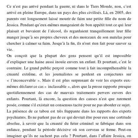
Ce n’est pas arrivé pendant la guerre, ni dans le Tiers Monde, non, c’est
arrivé en pleine Europe, dans un pays des plus civilisés. Là, en 2005, des
parents ont longuement laissé mourir de faim une petite fille du nom de
Jessica. Pendant qu’eux-mêmes mangeaient de bon appétit tout ce qui leur
plaisait et buvaient de l’alcool, ils regardaient tranquillement leur fille
manger jusqu’à ses propres cheveux et des morceaux de son matelas pour
chercher à calmer sa faim. Jusqu’à la fin, ils n’ont rien fait pour sauver sa
vie.
On conçoit que la plupart des gens pensent qu’il est impossible
d’expliquer une haine aussi inouïe envers un enfant. Et pourtant, c’est le
contraire. Le grand public perçoit comme tout à fait incompréhensible la
cruauté extrême, et les journalistes se perdent en conjectures sur
« l’inconcevable ». Mais il est plus surprenant de voir les experts eux-
mêmes déclarer ce cas « inclassable », alors que la presse rapporte presque
quotidiennement des cas de mauvais traitements pervers envers des
enfants. Pourtant, là encore, la question des causes n’est que rarement
posée, comme s’il existait un consensus tacite pour ne pas aborder ce sujet.
La présence de ce tabou est très frappante dans les rapports des experts
psychiatres. Ils ne parlent pas de ce qui devrait être pour eux une certitude
absolue, à savoir que la cruauté du futur criminel se fabrique dans son
enfance, pendant la période décisive où son cerveau se forme. Peut-on
imaginer qu’ils ne sachent pas cela ? Pourtant, dans l’affaire Jessica, on