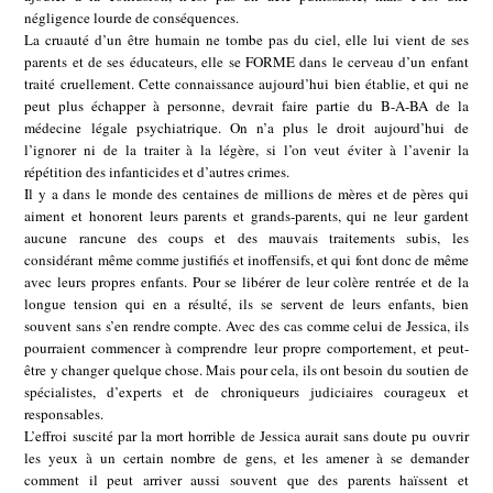
négligence lourde de conséquences.
La cruauté d’un être humain ne tombe pas du ciel, elle lui vient de ses
parents et de ses éducateurs, elle se FORME dans le cerveau d’un enfant
traité cruellement. Cette connaissance aujourd’hui bien établie, et qui ne
peut plus échapper à personne, devrait faire partie du B-A-BA de la
médecine légale psychiatrique. On n’a plus le droit aujourd’hui de
l’ignorer ni de la traiter à la légère, si l’on veut éviter à l’avenir la
répétition des infanticides et d’autres crimes.
Il y a dans le monde des centaines de millions de mères et de pères qui
aiment et honorent leurs parents et grands-parents, qui ne leur gardent
aucune rancune des coups et des mauvais traitements subis, les
considérant même comme justifiés et inoffensifs, et qui font donc de même
avec leurs propres enfants. Pour se libérer de leur colère rentrée et de la
longue tension qui en a résulté, ils se servent de leurs enfants, bien
souvent sans s’en rendre compte. Avec des cas comme celui de Jessica, ils
pourraient commencer à comprendre leur propre comportement, et peut-
être y changer quelque chose. Mais pour cela, ils ont besoin du soutien de
spécialistes, d’experts et de chroniqueurs judiciaires courageux et
responsables.
L’effroi suscité par la mort horrible de Jessica aurait sans doute pu ouvrir
les yeux à un certain nombre de gens, et les amener à se demander
comment il peut arriver aussi souvent que des parents haïssent et