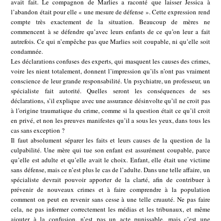
avait fait. Le compagnon de Marlies a raconté que laisser Jessica à
l’abandon était pour elle « une mesure de défense ». Cette expression rend
compte très exactement de la situation. Beaucoup de mères ne
commencent à se défendre qu’avec leurs enfants de ce qu’on leur a fait
autrefois. Ce qui n’empêche pas que Marlies soit coupable, ni qu’elle soit
condamnée.
Les déclarations confuses des experts, qui masquent les causes des crimes,
voire les nient totalement, donnent l’impression qu’ils n’ont pas vraiment
conscience de leur grande responsabilité. Un psychiatre, un professeur, un
spécialiste fait autorité. Quelles seront les conséquences de ses
déclarations, s’il explique avec une assurance désinvolte qu’il ne croit pas
à l’origine traumatique du crime, comme si la question était ce qu’il croit
en privé, et non les preuves manifestes qu’il a sous les yeux, dans tous les
cas sans exception ?
Il faut absolument séparer les faits et leurs causes de la question de la
culpabilité. Une mère qui tue son enfant est assurément coupable, parce
qu’elle est adulte et qu’elle avait le choix. Enfant, elle était une victime
sans défense, mais ce n’est plus le cas de l’adulte. Dans une telle affaire, un
spécialiste devrait pouvoir apporter de la clarté, afin de contribuer à
prévenir de nouveaux crimes et à faire comprendre à la population
comment on peut en revenir sans cesse à une telle cruauté. Ne pas faire
cela, ne pas informer correctement les médias et les tribunaux, et même
ajouter à la confusion, n’est pas un acte punissable, mais c’est une