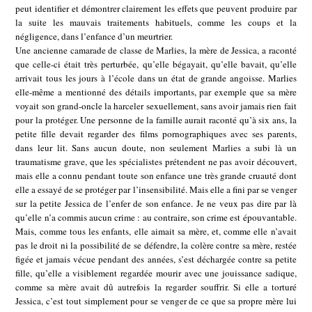
peut identifier et démontrer clairement les effets que peuvent produire par
la suite les mauvais traitements habituels, comme les coups et la
négligence, dans l’enfance d’un meurtrier.
Une ancienne camarade de classe de Marlies, la mère de Jessica, a raconté
que celle-ci était très perturbée, qu’elle bégayait, qu’elle bavait, qu’elle
arrivait tous les jours à l’école dans un état de grande angoisse. Marlies
elle-même a mentionné des détails importants, par exemple que sa mère
voyait son grand-oncle la harceler sexuellement, sans avoir jamais rien fait
pour la protéger. Une personne de la famille aurait raconté qu’à six ans, la
petite fille devait regarder des films pornographiques avec ses parents,
dans leur lit. Sans aucun doute, non seulement Marlies a subi là un
traumatisme grave, que les spécialistes prétendent ne pas avoir découvert,
mais elle a connu pendant toute son enfance une très grande cruauté dont
elle a essayé de se protéger par l’insensibilité. Mais elle a fini par se venger
sur la petite Jessica de l’enfer de son enfance. Je ne veux pas dire par là
qu’elle n’a commis aucun crime : au contraire, son crime est épouvantable.
Mais, comme tous les enfants, elle aimait sa mère, et, comme elle n’avait
pas le droit ni la possibilité de se défendre, la colère contre sa mère, restée
figée et jamais vécue pendant des années, s’est déchargée contre sa petite
fille, qu’elle a visiblement regardée mourir avec une jouissance sadique,
comme sa mère avait dû autrefois la regarder souffrir. Si elle a torturé
Jessica, c’est tout simplement pour se venger de ce que sa propre mère lui