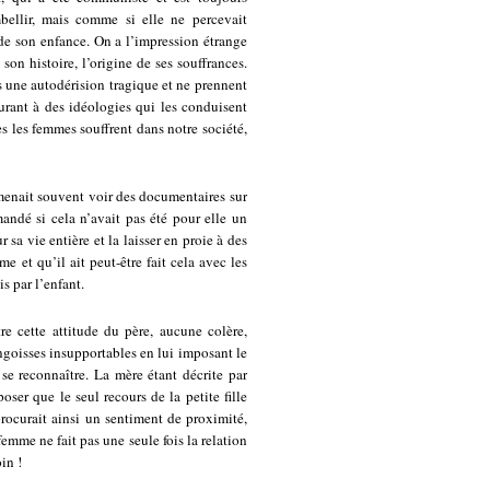
mbellir, mais comme si elle ne percevait
e son enfance. On a l’impression étrange
son histoire, l’origine de ses souffrances.
 une autodérision tragique et ne prennent
urant à des idéologies qui les conduisent
s les femmes souffrent dans notre société,
mmenait souvent voir des documentaires sur
andé si cela n’avait pas été pour elle un
sa vie entière et la laisser en proie à des
e et qu’il ait peut-être fait cela avec les
 par l’enfant.
re cette attitude du père, aucune colère,
angoisses insupportables en lui imposant le
se reconnaître. La mère étant décrite par
ser que le seul recours de la petite fille
procurait ainsi un sentiment de proximité,
emme ne fait pas une seule fois la relation
in !