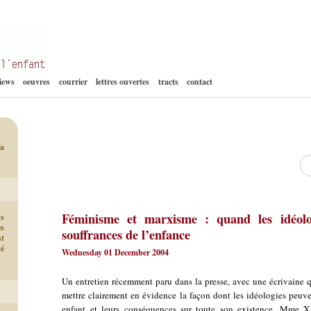
Aller
views
oeuvres
courrier
lettres ouvertes
tracts
contact
au
contenu
a
Re
Féminisme et marxisme : quand les idéolo
ns
es
souffrances de l’enfance
st
té
Wednesday 01 December 2004
Un entretien récemment paru dans la presse, avec une écrivaine q
mettre clairement en évidence la façon dont les idéologies peuven
enfant et leurs conséquences sur toute son existence. Mme X.