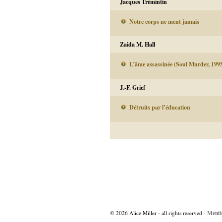
Jacques Trémintin
Notre corps ne ment jamais
Zaida M. Hall
L’âme assassinée (Soul Murder, 199
J.-F. Grief
Détruits par l’éducation
Navigation
des
articles
Menti
© 2026 Alice Miller - all rights reserved -