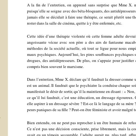
A la fin de l’entretien, on apprend sans surprise que Mme X. n
puisqu’elle se soigne avec des béta-bloquants, des antidépresseurs
jamais elle se décidait à faire une thérapie, ce serait plutôt une 
rester dans la salle de cinéma, quitte à y être enfermée, etc.
Cette idée d’une thérapie violente où cette femme adulte devrait 
angoissante vécue avec son père a des airs de fantasme macabr
méthodes de la société actuelle, où tout se ligue pour nous empê
maux psychiques. Aujourd’hui, les pires souffrances psychiques s
drogues, des antidépresseurs. De plus, on s’appuie pour justifier 
compris bien souvent le marxisme.
Dans l’entretien, Mme X. déclare qu’il faudrait la dresser comme u
est un animal. Il faudrait que le psychiatre la conduise chaque soi
manifestait le désir de sortir, qu’il la maintienne en disant : « Non,
ce qu’il lui faudrait, c’est une éducation, un dressage rigoureu
elle aspirer à un dressage sévère ? Est-ce là le langage de sa mère 
peurs paniques de sa fille ? Peut-on être féministe et avoir malgré t
r
Bien entendu, on ne peut pas reprocher à un être humain de refuse
Ce n’est pas une décision consciente, prise librement, mais la co
avait eu un témoin secourable, l’adulte aurait pu, plus tard, affr