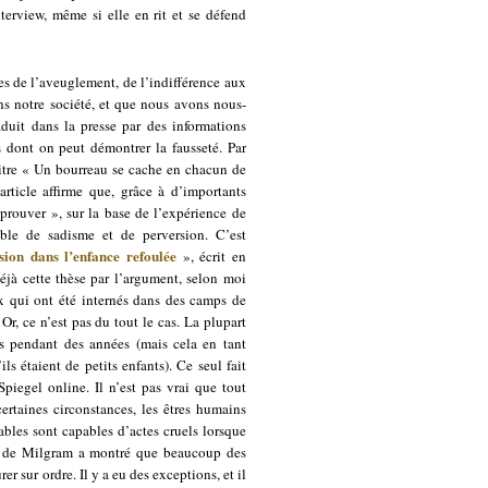
interview, même si elle en rit et se défend
s de l’aveuglement, de l’indifférence aux
ns notre société, et que nous avons nous-
uit dans la presse par des informations
s dont on peut démontrer la fausseté. Par
itre « Un bourreau se cache en chacun de
rticle affirme que, grâce à d’importants
prouver », sur la base de l’expérience de
ble de sadisme et de perversion. C’est
sion dans l’enfance refoulée
», écrit en
déjà cette thèse par l’argument, selon moi
ux qui ont été internés dans des camps de
Or, ce n’est pas du tout le cas. La plupart
rés pendant des années (mais cela en tant
s étaient de petits enfants). Ce seul fait
Spiegel online. Il n’est pas vrai que tout
rtaines circonstances, les êtres humains
ables sont capables d’actes cruels lorsque
test de Milgram a montré que beaucoup des
er sur ordre. Il y a eu des exceptions, et il