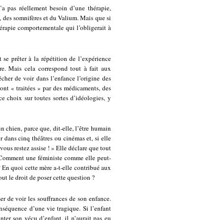
’a pas réellement besoin d’une thérapie,
, des somnifères et du Valium. Mais que si
thérapie comportementale qui l’obligerait à
se prêter à la répétition de l’expérience
e. Mais cela correspond tout à fait aux
cher de voir dans l’enfance l’origine des
ont « traitées » par des médicaments, des
ce choix sur toutes sortes d’idéologies, y
n chien, parce que, dit-elle, l’être humain
r dans cinq théâtres ou cinémas et, si elle
 vous restez assise ! » Elle déclare que tout
x. Comment une féministe comme elle peut-
? En quoi cette mère a-t-elle contribué aux
out le droit de poser cette question ?
r de voir les souffrances de son enfance.
nséquence d’une vie tragique. Si l’enfant
onter son vécu d’enfant, il n’aurait pas eu