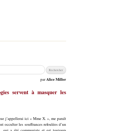
chercher :
Alice Miller
par
gies servent à masquer les
ue j’appellerai ici « Mme X. », me paraît
t occulter les souffrances refoulées d’un
, qui a été communiste et est toujours