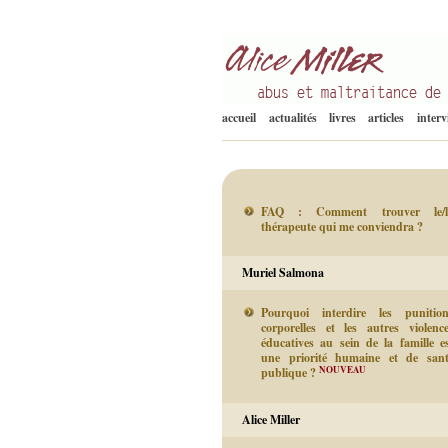
Abus et Maltraitance de l'Enfant
Alice Miller fr
accueil
actualités
livres
articles
inter
FAQ : Comment trouver le/l
thérapeute qui me conviendra ?
Muriel Salmona
Pourquoi interdire les punitio
corporelles et les autres violenc
éducatives au sein de la famille e
une priorité humaine et de san
NOUVEAU
publique ?
Alice Miller