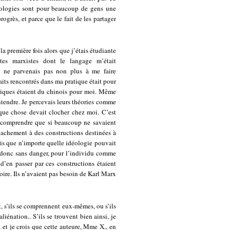
déologies sont pour beaucoup de gens une
rogrès, et parce que le fait de les partager
a première fois alors que j’étais étudiante
tes marxistes dont le langage m’était
 ne parvenais pas non plus à me faire
its rencontrés dans ma pratique était pour
oriques étaient du chinois pour moi. Même
tendre. Je percevais leurs théories comme
que chose devait clocher chez moi. C’est
u comprendre que si beaucoup ne savaient
ttachement à des constructions destinées à
ris que n’importe quelle idéologie pouvait
ait donc sans danger, pour l’individu comme
d’en passer par ces constructions étaient
toire. Ils n’avaient pas besoin de Karl Marx
t, s’ils se comprennent eux-mêmes, ou s’ils
liénation.. S’ils se trouvent bien ainsi, je
, et je crois que cette auteure, Mme X., en