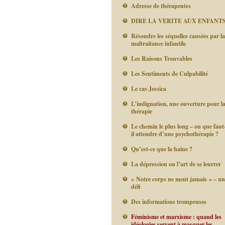
Adresse de thérapeutes
DIRE LA VERITE AUX ENFANT
Résoudre les séquelles causées par la
maltraitance infantile
Les Raisons Trouvables
Les Sentiments de Culpabilité
Le cas Jessica
L’indignation, une ouverture pour l
thérapie
Le chemin le plus long – ou que faut
il attendre d’une psychothérapie ?
Qu’est-ce que la haine ?
La dépression ou l’art de se leurrer
« Notre corps ne ment jamais » – un
défi
Des informations trompeuses
Féminisme et marxisme : quand les
idéologies servent à masquer les