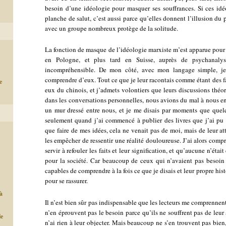
besoin d’une idéologie pour masquer ses souffrances. Si ces i
planche de salut, c’est aussi parce qu’elles donnent l’illusion du p
avec un groupe nombreux protège de la solitude.
La fonction de masque de l’idéologie marxiste m’est apparue pour l
en Pologne, et plus tard en Suisse, auprès de psychanalys
incompréhensible. De mon côté, avec mon langage simple, je
comprendre d’eux. Tout ce que je leur racontais comme étant des fa
e
eux du chinois, et j’admets volontiers que leurs discussions thé
dans les conversations personnelles, nous avions du mal à nous en
un mur dressé entre nous, et je me disais par moments que quel
seulement quand j’ai commencé à publier des livres que j’ai p
que faire de mes idées, cela ne venait pas de moi, mais de leur a
les empêcher de ressentir une réalité douloureuse. J’ai alors comp
servir à refouler les faits et leur signification, et qu’aucune n’ét
pour la société. Car beaucoup de ceux qui n’avaient pas besoin 
capables de comprendre à la fois ce que je disais et leur propre his
pour se rassurer.
à
Il n’est bien sûr pas indispensable que les lecteurs me comprennen
n’en éprouvent pas le besoin parce qu’ils ne souffrent pas de leur a
le
n’ai rien à leur objecter. Mais beaucoup ne s’en trouvent pas bien