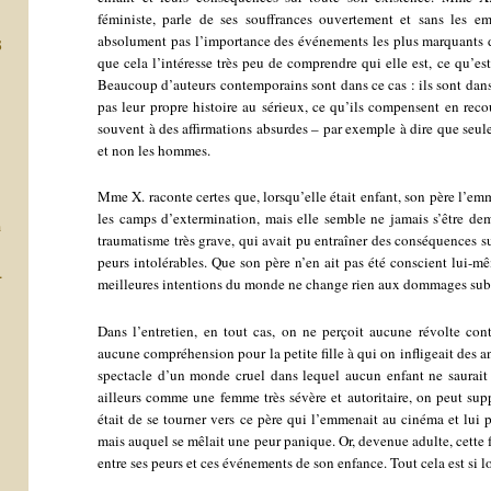
féministe, parle de ses souffrances ouvertement et sans les e
absolument pas l’importance des événements les plus marquants d
S
que cela l’intéresse très peu de comprendre qui elle est, ce qu’est 
Beaucoup d’auteurs contemporains sont dans ce cas : ils sont dans
pas leur propre histoire au sérieux, ce qu’ils compensent en reco
souvent à des affirmations absurdes – par exemple à dire que seule
et non les hommes.
Mme X. raconte certes que, lorsqu’elle était enfant, son père l’e
les camps d’extermination, mais elle semble ne jamais s’être dem
a
traumatisme très grave, qui avait pu entraîner des conséquences sur 
peurs intolérables. Que son père n’en ait pas été conscient lui-mêm
-
meilleures intentions du monde ne change rien aux dommages subis
Dans l’entretien, en tout cas, on ne perçoit aucune révolte cont
aucune compréhension pour la petite fille à qui on infligeait des 
spectacle d’un monde cruel dans lequel aucun enfant ne saurait 
ailleurs comme une femme très sévère et autoritaire, on peut suppo
était de se tourner vers ce père qui l’emmenait au cinéma et lui 
mais auquel se mêlait une peur panique. Or, devenue adulte, cette f
entre ses peurs et ces événements de son enfance. Tout cela est si lo