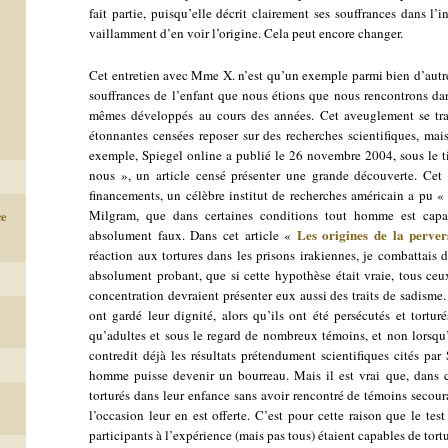
fait partie, puisqu’elle décrit clairement ses souffrances dans l’
vaillamment d’en voir l’origine. Cela peut encore changer.
Cet entretien avec Mme X. n’est qu’un exemple parmi bien d’autre
souffrances de l’enfant que nous étions que nous rencontrons da
mêmes développés au cours des années. Cet aveuglement se trad
étonnantes censées reposer sur des recherches scientifiques, mai
exemple, Spiegel online a publié le 26 novembre 2004, sous le t
nous », un article censé présenter une grande découverte. Cet a
financements, un célèbre institut de recherches américain a pu « 
Milgram, que dans certaines conditions tout homme est capa
ce
Les origines de la perver
absolument faux. Dans cet article «
réaction aux tortures dans les prisons irakiennes, je combattais 
absolument probant, que si cette hypothèse était vraie, tous ce
concentration devraient présenter eux aussi des traits de sadisme. 
ont gardé leur dignité, alors qu’ils ont été persécutés et tortu
qu’adultes et sous le regard de nombreux témoins, et non lorsqu’il
contredit déjà les résultats prétendument scientifiques cités par 
homme puisse devenir un bourreau. Mais il est vrai que, dans ce
torturés dans leur enfance sans avoir rencontré de témoins secour
l’occasion leur en est offerte. C’est pour cette raison que le 
participants à l’expérience (mais pas tous) étaient capables de tortur