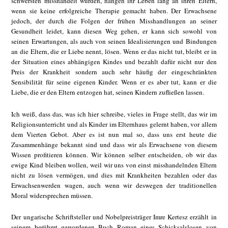
schwersten misshandelt wurden, hängen ihr Leben lang an ihren Eltern,
wenn sie keine erfolgreiche Therapie gemacht haben. Der Erwachsene
jedoch, der durch die Folgen der frühen Misshandlungen an seiner
Gesundheit leidet, kann diesen Weg gehen, er kann sich sowohl von
seinen Erwartungen, als auch von seinen Idealisierungen und Bindungen
an die Eltern, die er Liebe nennt, lösen. Wenn er das nicht tut, bleibt er in
der Situation eines abhängigen Kindes und bezahlt dafür nicht nur den
Preis der Krankheit sondern auch sehr häufig der eingeschränkten
Sensibilität für seine eigenen Kinder. Wenn er es aber tut, kann er die
Liebe, die er den Eltern entzogen hat, seinen Kindern zufließen lassen.
Ich weiß, dass das, was ich hier schreibe, vieles in Frage stellt, das wir im
Religionsunterricht und als Kinder im Elternhaus gelernt haben, vor allem
dem Vierten Gebot. Aber es ist nun mal so, dass uns erst heute die
Zusammenhänge bekannt sind und dass wir als Erwachsene von diesem
Wissen profitieren können. Wir können selber entscheiden, ob wir das
ewige Kind bleiben wollen, weil wir uns von einst misshandelnden Eltern
nicht zu lösen vermögen, und dies mit Krankheiten bezahlen oder das
Erwachsenwerden wagen, auch wenn wir deswegen der traditionellen
Moral widersprechen müssen.
Der ungarische Schriftsteller und Nobelpreisträger Imre Kertesz erzählt in
seinem berühmt gewordenen Buch Roman eines Schicksalslosen von