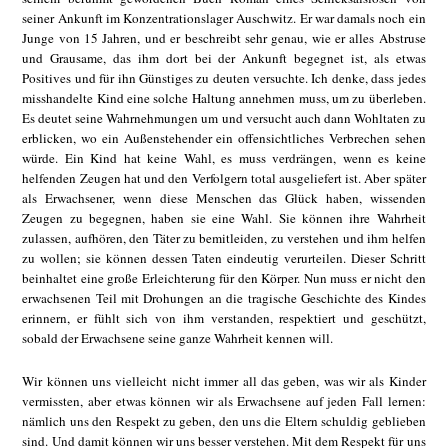
seiner Ankunft im Konzentrationslager Auschwitz. Er war damals noch ein
Junge von 15 Jahren, und er beschreibt sehr genau, wie er alles Abstruse
und Grausame, das ihm dort bei der Ankunft begegnet ist, als etwas
Positives und für ihn Günstiges zu deuten versuchte. Ich denke, dass jedes
misshandelte Kind eine solche Haltung annehmen muss, um zu überleben.
Es deutet seine Wahrnehmungen um und versucht auch dann Wohltaten zu
erblicken, wo ein Außenstehender ein offensichtliches Verbrechen sehen
würde. Ein Kind hat keine Wahl, es muss verdrängen, wenn es keine
helfenden Zeugen hat und den Verfolgern total ausgeliefert ist. Aber später
als Erwachsener, wenn diese Menschen das Glück haben, wissenden
Zeugen zu begegnen, haben sie eine Wahl. Sie können ihre Wahrheit
zulassen, aufhören, den Täter zu bemitleiden, zu verstehen und ihm helfen
zu wollen; sie können dessen Taten eindeutig verurteilen. Dieser Schritt
beinhaltet eine große Erleichterung für den Körper. Nun muss er nicht den
erwachsenen Teil mit Drohungen an die tragische Geschichte des Kindes
erinnern, er fühlt sich von ihm verstanden, respektiert und geschützt,
sobald der Erwachsene seine ganze Wahrheit kennen will.
Wir können uns vielleicht nicht immer all das geben, was wir als Kinder
vermissten, aber etwas können wir als Erwachsene auf jeden Fall lernen:
nämlich uns den Respekt zu geben, den uns die Eltern schuldig geblieben
sind. Und damit können wir uns besser verstehen. Mit dem Respekt für uns