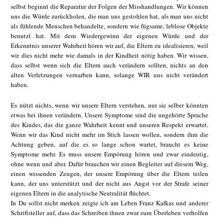
selbst beginnt die Reparatur der Folgen der Misshandlungen. Wir können
uns die Würde zurückholen, die man uns gestohlen hat, als man uns nicht
als fühlende Menschen behandelte, sondern wie fügsame, leblose Objekte
benutzt hat. Mit dem Wiedergewinn der eigenen Würde und der
Erkenntnis unserer Wahrheit hören wir auf, die Eltern zu idealisieren, weil
wir dies nicht mehr wie damals in der Kindheit nötig haben. Wir wissen,
dass selbst wenn sich die Eltern auch verändern sollten, nichts an den
alten Verletzungen vernarben kann, solange WIR uns nicht verändert
haben.
Es nützt nichts, wenn wir unsere Eltern verstehen, nur sie selber könnten
etwas bei ihnen verändern. Unsere Symptome sind die ungehörte Sprache
des Kindes, das die ganze Wahrheit kennt und unseren Respekt erwartet.
Wenn wir das Kind nicht mehr im Stich lassen wollen, sondern ihm die
Achtung geben, auf die es so lange schon wartet, braucht es keine
Symptome mehr. Es muss unsere Empörung hören und zwar eindeutig,
ohne wenn und aber. Dafür brauchen wir einen Begleiter auf diesem Weg,
einen wissenden Zeugen, der unsere Empörung über die Eltern teilen
kann, der uns unterstützt und der nicht aus Angst vor der Strafe seiner
eigenen Eltern in die analytische Neutralität flüchtet.
In Du sollst nicht merken zeigte ich am Leben Franz Kafkas und anderer
Schriftsteller auf, dass das Schreiben ihnen zwar zum Überleben verholfen