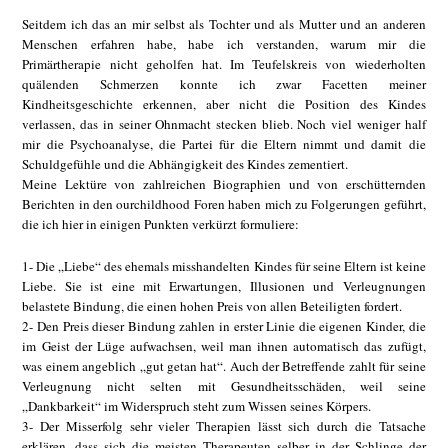
Seitdem ich das an mir selbst als Tochter und als Mutter und an anderen
Menschen erfahren habe, habe ich verstanden, warum mir die
Primärtherapie nicht geholfen hat. Im Teufelskreis von wiederholten
quälenden Schmerzen konnte ich zwar Facetten meiner
Kindheitsgeschichte erkennen, aber nicht die Position des Kindes
verlassen, das in seiner Ohnmacht stecken blieb. Noch viel weniger half
mir die Psychoanalyse, die Partei für die Eltern nimmt und damit die
Schuldgefühle und die Abhängigkeit des Kindes zementiert.
Meine Lektüre von zahlreichen Biographien und von erschütternden
Berichten in den ourchildhood Foren haben mich zu Folgerungen geführt,
die ich hier in einigen Punkten verkürzt formuliere:
1- Die „Liebe“ des ehemals misshandelten Kindes für seine Eltern ist keine
Liebe. Sie ist eine mit Erwartungen, Illusionen und Verleugnungen
belastete Bindung, die einen hohen Preis von allen Beteiligten fordert.
2- Den Preis dieser Bindung zahlen in erster Linie die eigenen Kinder, die
im Geist der Lüge aufwachsen, weil man ihnen automatisch das zufügt,
was einem angeblich „gut getan hat“. Auch der Betreffende zahlt für seine
Verleugnung nicht selten mit Gesundheitsschäden, weil seine
„Dankbarkeit“ im Widerspruch steht zum Wissen seines Körpers.
3- Der Misserfolg sehr vieler Therapien lässt sich durch die Tatsache
erklären, dass sich die meisten Therapeuten selber in der Schlinge der