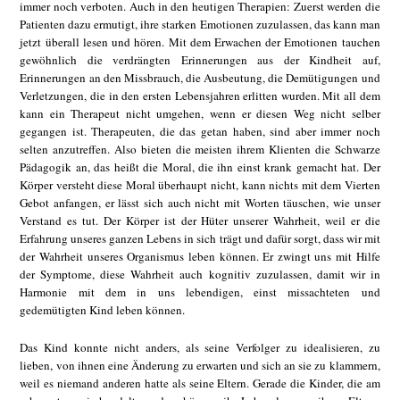
immer noch verboten. Auch in den heutigen Therapien: Zuerst werden die
Patienten dazu ermutigt, ihre starken Emotionen zuzulassen, das kann man
jetzt überall lesen und hören. Mit dem Erwachen der Emotionen tauchen
gewöhnlich die verdrängten Erinnerungen aus der Kindheit auf,
Erinnerungen an den Missbrauch, die Ausbeutung, die Demütigungen und
Verletzungen, die in den ersten Lebensjahren erlitten wurden. Mit all dem
kann ein Therapeut nicht umgehen, wenn er diesen Weg nicht selber
gegangen ist. Therapeuten, die das getan haben, sind aber immer noch
selten anzutreffen. Also bieten die meisten ihrem Klienten die Schwarze
Pädagogik an, das heißt die Moral, die ihn einst krank gemacht hat. Der
Körper versteht diese Moral überhaupt nicht, kann nichts mit dem Vierten
Gebot anfangen, er lässt sich auch nicht mit Worten täuschen, wie unser
Verstand es tut. Der Körper ist der Hüter unserer Wahrheit, weil er die
Erfahrung unseres ganzen Lebens in sich trägt und dafür sorgt, dass wir mit
der Wahrheit unseres Organismus leben können. Er zwingt uns mit Hilfe
der Symptome, diese Wahrheit auch kognitiv zuzulassen, damit wir in
Harmonie mit dem in uns lebendigen, einst missachteten und
gedemütigten Kind leben können.
Das Kind konnte nicht anders, als seine Verfolger zu idealisieren, zu
lieben, von ihnen eine Änderung zu erwarten und sich an sie zu klammern,
weil es niemand anderen hatte als seine Eltern. Gerade die Kinder, die am