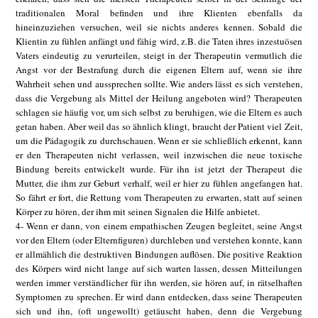
traditionalen Moral befinden und ihre Klienten ebenfalls da
hineinzuziehen versuchen, weil sie nichts anderes kennen. Sobald die
Klientin zu fühlen anfängt und fähig wird, z.B. die Taten ihres inzestuösen
Vaters eindeutig zu verurteilen, steigt in der Therapeutin vermutlich die
Angst vor der Bestrafung durch die eigenen Eltern auf, wenn sie ihre
Wahrheit sehen und aussprechen sollte. Wie anders lässt es sich verstehen,
dass die Vergebung als Mittel der Heilung angeboten wird? Therapeuten
schlagen sie häufig vor, um sich selbst zu beruhigen, wie die Eltern es auch
getan haben. Aber weil das so ähnlich klingt, braucht der Patient viel Zeit,
um die Pädagogik zu durchschauen. Wenn er sie schließlich erkennt, kann
er den Therapeuten nicht verlassen, weil inzwischen die neue toxische
Bindung bereits entwickelt wurde. Für ihn ist jetzt der Therapeut die
Mutter, die ihm zur Geburt verhalf, weil er hier zu fühlen angefangen hat.
So fährt er fort, die Rettung vom Therapeuten zu erwarten, statt auf seinen
Körper zu hören, der ihm mit seinen Signalen die Hilfe anbietet.
4- Wenn er dann, von einem empathischen Zeugen begleitet, seine Angst
vor den Eltern (oder Elternfiguren) durchleben und verstehen konnte, kann
er allmählich die destruktiven Bindungen auflösen. Die positive Reaktion
des Körpers wird nicht lange auf sich warten lassen, dessen Mitteilungen
werden immer verständlicher für ihn werden, sie hören auf, in rätselhaften
Symptomen zu sprechen. Er wird dann entdecken, dass seine Therapeuten
sich und ihn, (oft ungewollt) getäuscht haben, denn die Vergebung