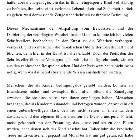
hatte, aber nicht genügte, um das in ihnen eingesperrte Kind vollständig
zu befreien, ihm seine einst verlorene Lebendigkeit und Sicherheit zurück
zu geben, weil der wissende Zeuge unentbehrlich ist für diese Befreiung.
Diesen Mechanismus der Abspaltung vom Bewusstsein und der
Darbietung der verdrängten Wahrheit in der Literatur konnte ich bei vielen
Schriftstellern beobachten. In der Kunst ist die Wahrheit verborgen,
versteckt, und so muss man die moralischen Urteile der Gesellschaft nicht
fürchten, denn hier in der Kunst ist alles erlaubt. Doch der Preis, den der
Schriftsteller für seine Verleugnung bezahlt, ist häufig sehr hoch, wie wir
aus den zahlreichen Beispielen sehen. Und der Preis wäre heute nicht mehr
nötig, wenn wir das bereits bestehende Wissen ernstnehmen würden.
Menschen, die als Kinder bedingungslos geliebt wurden, können als
Erwachsene mühe- und zwanglos ihren alten Eltern die Zuneigung
erweisen, die sie einst selbst von ihnen empfangen haben. Menschen
hingegen, die als Kinder misshandelt und betrogen wurden, entwickeln oft
einen unterschwelligen Hass, den sie nicht selten an ihren Kindern
auslassen, und den eigenen Eltern erweisen sie Dienste aus purer Pflicht,
meist gekoppelt mit der Erwartung, dass diese endlich zu den Eltern
werden, nach denen sich das Kind gesehnt hat. Daher führt die kindliche
Treue im Erwachsenen, gepaart mit Moral (es hat mir gut getan, ich habe