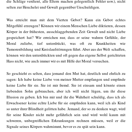
die Schläge verdient, alle Eltern machen gelegentlich Fehler usw.), nicht
selten zur Heuchelei und Gewalt gegenüber Unschuldigen.
Was erreicht man mit dem Vierten Gebot? Kann ein Gebot echtes
Mitgefühl erzeugen? Können wir einem Menschen Liebe diktieren, dessen
Körper in der frühesten, ausschlaggebenden Zeit Gewalt und nicht Liebe
gespeichert hat? Wir erreichen nur, dass er seine wahren Gefühle, der
Moral zuliebe, tief unterdrückt, was oft zu Krankheiten wie
Tumorenbildung und Kreislaufstörungen führt. Aber aus der Welt schaffen,
können wir den unterdrückten und oft gegen das eigene Selbst gerichteten
Hass nicht, wie auch immer wir es mit Hilfe der Moral versuchen.
So geschieht es selten, dass jemand den Mut hat, deutlich und ehrlich zu
sagen: Ich habe keine Liebe von meiner Mutter empfangen und empfinde
keine Liebe für sie. Sie ist mir fremd. Sie ist einsam und könnte einen
liebenden Sohn gebrauchen, aber ich will nicht lügen, um ihr diese
Illusion zu geben. Ich bin mir und ihr die Wahrheit schuldig, dass ich als
Erwachsener keine echte Liebe für sie empfinden kann, weil ich als Kind
so unter ihrer Blindheit gelitten habe. Jemand, der so zu denken wagt, wird
für seine Kinder nicht mehr gefährlich sein und wird wohl kaum mit
schweren, unbegreiflichen Erkrankungen rechnen müssen, weil er die
Signale seines Körpers wahrnimmt, bevor es zu spät sein kann.