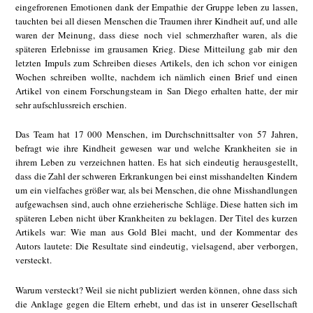
eingefrorenen Emotionen dank der Empathie der Gruppe leben zu lassen,
tauchten bei all diesen Menschen die Traumen ihrer Kindheit auf, und alle
waren der Meinung, dass diese noch viel schmerzhafter waren, als die
späteren Erlebnisse im grausamen Krieg. Diese Mitteilung gab mir den
letzten Impuls zum Schreiben dieses Artikels, den ich schon vor einigen
Wochen schreiben wollte, nachdem ich nämlich einen Brief und einen
Artikel von einem Forschungsteam in San Diego erhalten hatte, der mir
sehr aufschlussreich erschien.
Das Team hat 17 000 Menschen, im Durchschnittsalter von 57 Jahren,
befragt wie ihre Kindheit gewesen war und welche Krankheiten sie in
ihrem Leben zu verzeichnen hatten. Es hat sich eindeutig herausgestellt,
dass die Zahl der schweren Erkrankungen bei einst misshandelten Kindern
um ein vielfaches größer war, als bei Menschen, die ohne Misshandlungen
aufgewachsen sind, auch ohne erzieherische Schläge. Diese hatten sich im
späteren Leben nicht über Krankheiten zu beklagen. Der Titel des kurzen
Artikels war: Wie man aus Gold Blei macht, und der Kommentar des
Autors lautete: Die Resultate sind eindeutig, vielsagend, aber verborgen,
versteckt.
Warum versteckt? Weil sie nicht publiziert werden können, ohne dass sich
die Anklage gegen die Eltern erhebt, und das ist in unserer Gesellschaft