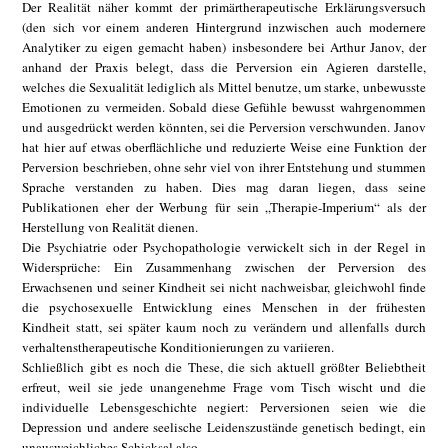
Der Realität näher kommt der primärtherapeutische Erklärungsversuch
(den sich vor einem anderen Hintergrund inzwischen auch modernere
Analytiker zu eigen gemacht haben) insbesondere bei Arthur Janov, der
anhand der Praxis belegt, dass die Perversion ein Agieren darstelle,
welches die Sexualität lediglich als Mittel benutze, um starke, unbewusste
Emotionen zu vermeiden. Sobald diese Gefühle bewusst wahrgenommen
und ausgedrückt werden könnten, sei die Perversion verschwunden. Janov
hat hier auf etwas oberflächliche und reduzierte Weise eine Funktion der
Perversion beschrieben, ohne sehr viel von ihrer Entstehung und stummen
Sprache verstanden zu haben. Dies mag daran liegen, dass seine
Publikationen eher der Werbung für sein „Therapie-Imperium“ als der
Herstellung von Realität dienen.
Die Psychiatrie oder Psychopathologie verwickelt sich in der Regel in
Widersprüche: Ein Zusammenhang zwischen der Perversion des
Erwachsenen und seiner Kindheit sei nicht nachweisbar, gleichwohl finde
die psychosexuelle Entwicklung eines Menschen in der frühesten
Kindheit statt, sei später kaum noch zu verändern und allenfalls durch
verhaltenstherapeutische Konditionierungen zu variieren.
Schließlich gibt es noch die These, die sich aktuell größter Beliebtheit
erfreut, weil sie jede unangenehme Frage vom Tisch wischt und die
individuelle Lebensgeschichte negiert: Perversionen seien wie die
Depression und andere seelische Leidenszustände genetisch bedingt, ein
unausweichliches Schicksal also.