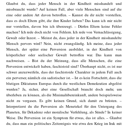
Glaubst du, dass jeder Mensch in der Kindheit misshandelt und
missbraucht wurde? Auf keinen Fall, aber viele Menschen sind auf die
eine oder andere Art davon betroffen. – Kannst du dir nicht vorstellen,
dass es doch Eltern gibt, die ihre Kinder lieben? Das kann ich mir nicht
nur vorstellen, davon bin ich überzeugt. – Dürfen Eltern keine Fehler
machen? Ich rede doch nicht von Fehlern. Ich rede von Vernachlässigung,
Gewalt oder Inzest. – Meinst du, dass jeder in der Kindheit misshandelte
Mensch pervers wird? Nein, nicht zwangsläufig. Ich meine, dass jeder
Mensch, der später eine Perversion ausbildet, in der Kindheit von
körperlicher oder seelischer Gewalt betroffen war. Das kann man
nachweisen. – Bist du der Meinung, dass alle Menschen, die eine
Perversion entwickelt haben, faschistoid sind? Überhaupt nicht, es ist nur
schwer anzuzweifeln, dass der faschistoide Charakter in jedem Fall auch
ein perverser, nämlich ein sadistischer ist. – Ist es kein Fortschritt, dass die
blutigen Diktaturen Europas durch die westlichen Demokratien abgelöst
wurden? Ja, sicher, aber eine Gesellschaft braucht doch mehr, um
überleben zu können, als die Minimalübereinkunft, andere beispielsweise
nicht zu vergasen. Es gibt keinen Grund, sich damit zu brüsten. –
Interpretierst du die Perversion als Menetekel für den Untergang des
Planeten, für Dekadenz oder moralische Verfehlung, als Sünde? In keiner
Weise. Die Perversion ist ein Symptom für etwas, das ist alles. – Glaubst
du, dass man ein politisches Zeitereignis wie etwa den Krieg im Irak mit