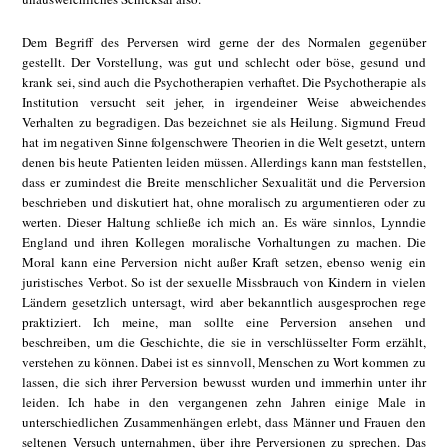
Dem Begriff des Perversen wird gerne der des Normalen gegenüber
gestellt. Der Vorstellung, was gut und schlecht oder böse, gesund und
krank sei, sind auch die Psychotherapien verhaftet. Die Psychotherapie als
Institution versucht seit jeher, in irgendeiner Weise abweichendes
Verhalten zu begradigen. Das bezeichnet sie als Heilung. Sigmund Freud
hat im negativen Sinne folgenschwere Theorien in die Welt gesetzt, untern
denen bis heute Patienten leiden müssen. Allerdings kann man feststellen,
dass er zumindest die Breite menschlicher Sexualität und die Perversion
beschrieben und diskutiert hat, ohne moralisch zu argumentieren oder zu
werten. Dieser Haltung schließe ich mich an. Es wäre sinnlos, Lynndie
England und ihren Kollegen moralische Vorhaltungen zu machen. Die
Moral kann eine Perversion nicht außer Kraft setzen, ebenso wenig ein
juristisches Verbot. So ist der sexuelle Missbrauch von Kindern in vielen
Ländern gesetzlich untersagt, wird aber bekanntlich ausgesprochen rege
praktiziert. Ich meine, man sollte eine Perversion ansehen und
beschreiben, um die Geschichte, die sie in verschlüsselter Form erzählt,
verstehen zu können. Dabei ist es sinnvoll, Menschen zu Wort kommen zu
lassen, die sich ihrer Perversion bewusst wurden und immerhin unter ihr
leiden. Ich habe in den vergangenen zehn Jahren einige Male in
unterschiedlichen Zusammenhängen erlebt, dass Männer und Frauen den
seltenen Versuch unternahmen, über ihre Perversionen zu sprechen. Das