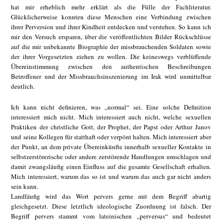
hat mir erheblich mehr erklärt als die Fülle der Fachliteratur.
Glücklicherweise konnten diese Menschen eine Verbindung zwischen
ihrer Perversion und ihrer Kindheit entdecken und verstehen. So kann ich
mir den Versuch ersparen, über die veröffentlichten Bilder Rückschlüsse
auf die mir unbekannte Biographie der missbrauchenden Soldaten sowie
der ihrer Vorgesetzten ziehen zu wollen. Die keineswegs verblüffende
Übereinstimmung zwischen den authentischen Beschreibungen
Betroffener und der Missbrauchsinszenierung im Irak wird unmittelbar
deutlich.
Ich kann nicht definieren, was „normal“ sei. Eine solche Definition
interessiert mich nicht. Mich interessiert auch nicht, welche sexuellen
Praktiken der christliche Gott, der Prophet, der Papst oder Arthur Janov
und seine Kollegen für statthaft oder verpönt halten. Mich interessiert aber
der Punkt, an dem private Übereinkünfte innerhalb sexueller Kontakte in
selbstzerstörerische oder andere zerstörende Handlungen umschlagen und
damit zwangsläufig einen Einfluss auf die gesamte Gesellschaft erhalten.
Mich interessiert, warum das so ist und warum das auch gar nicht anders
sein kann.
Landläufig wird das Wort pervers gerne mit dem Begriff abartig
gleichgesetzt. Diese letztlich ideologische Zuordnung ist falsch. Der
Begriff pervers stammt vom lateinischen „perversus“ und bedeutet