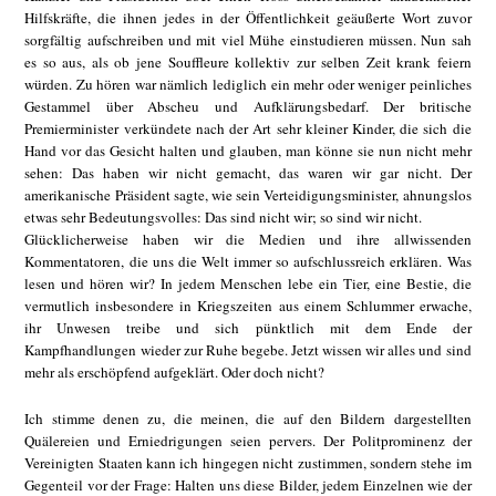
Hilfskräfte, die ihnen jedes in der Öffentlichkeit geäußerte Wort zuvor
sorgfältig aufschreiben und mit viel Mühe einstudieren müssen. Nun sah
es so aus, als ob jene Souffleure kollektiv zur selben Zeit krank feiern
würden. Zu hören war nämlich lediglich ein mehr oder weniger peinliches
Gestammel über Abscheu und Aufklärungsbedarf. Der britische
Premierminister verkündete nach der Art sehr kleiner Kinder, die sich die
Hand vor das Gesicht halten und glauben, man könne sie nun nicht mehr
sehen: Das haben wir nicht gemacht, das waren wir gar nicht. Der
amerikanische Präsident sagte, wie sein Verteidigungsminister, ahnungslos
etwas sehr Bedeutungsvolles: Das sind nicht wir; so sind wir nicht.
Glücklicherweise haben wir die Medien und ihre allwissenden
Kommentatoren, die uns die Welt immer so aufschlussreich erklären. Was
lesen und hören wir? In jedem Menschen lebe ein Tier, eine Bestie, die
vermutlich insbesondere in Kriegszeiten aus einem Schlummer erwache,
ihr Unwesen treibe und sich pünktlich mit dem Ende der
Kampfhandlungen wieder zur Ruhe begebe. Jetzt wissen wir alles und sind
mehr als erschöpfend aufgeklärt. Oder doch nicht?
Ich stimme denen zu, die meinen, die auf den Bildern dargestellten
Quälereien und Erniedrigungen seien pervers. Der Politprominenz der
Vereinigten Staaten kann ich hingegen nicht zustimmen, sondern stehe im
Gegenteil vor der Frage: Halten uns diese Bilder, jedem Einzelnen wie der