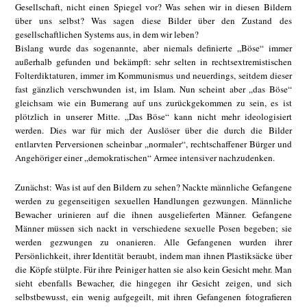
Gesellschaft, nicht einen Spiegel vor? Was sehen wir in diesen Bildern
über uns selbst? Was sagen diese Bilder über den Zustand des
gesellschaftlichen Systems aus, in dem wir leben?
Bislang wurde das sogenannte, aber niemals definierte „Böse“ immer
außerhalb gefunden und bekämpft: sehr selten in rechtsextremistischen
Folterdiktaturen, immer im Kommunismus und neuerdings, seitdem dieser
fast gänzlich verschwunden ist, im Islam. Nun scheint aber „das Böse“
gleichsam wie ein Bumerang auf uns zurückgekommen zu sein, es ist
plötzlich in unserer Mitte. „Das Böse“ kann nicht mehr ideologisiert
werden. Dies war für mich der Auslöser über die durch die Bilder
entlarvten Perversionen scheinbar „normaler“, rechtschaffener Bürger und
Angehöriger einer „demokratischen“ Armee intensiver nachzudenken.
Zunächst: Was ist auf den Bildern zu sehen? Nackte männliche Gefangene
werden zu gegenseitigen sexuellen Handlungen gezwungen. Männliche
Bewacher urinieren auf die ihnen ausgelieferten Männer. Gefangene
Männer müssen sich nackt in verschiedene sexuelle Posen begeben; sie
werden gezwungen zu onanieren. Alle Gefangenen wurden ihrer
Persönlichkeit, ihrer Identität beraubt, indem man ihnen Plastiksäcke über
die Köpfe stülpte. Für ihre Peiniger hatten sie also kein Gesicht mehr. Man
sieht ebenfalls Bewacher, die hingegen ihr Gesicht zeigen, und sich
selbstbewusst, ein wenig aufgegeilt, mit ihren Gefangenen fotografieren