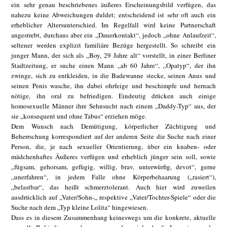
ein sehr genau beschriebenes äußeres Erscheinungsbild verfügen, das
nahezu keine Abweichungen duldet; entscheidend ist sehr oft auch ein
erheblicher Altersunterschied. Im Regelfall wird keine Partnerschaft
angestrebt, durchaus aber ein „Dauerkontakt“, jedoch „ohne Anlaufzeit“,
seltener werden explizit familiäre Bezüge hergestellt. So schreibt ein
junger Mann, der sich als „Boy, 29 Jahre alt“ vorstellt, in einer Berliner
Stadtzeitung, er suche einen Mann „ab 60 Jahre“, „Opatyp“, der ihn
zwinge, sich zu entkleiden, in die Badewanne stecke, seinen Anus und
seinen Penis wasche, ihn dabei ohrfeige und beschimpfe und hernach
nötige, ihn oral zu befriedigen. Eindeutig drücken auch einige
homosexuelle Männer ihre Sehnsucht nach einem „Daddy-Typ“ aus, der
sie „konsequent und ohne Tabus“ erziehen möge.
Dem Wunsch nach Demütigung, körperlicher Züchtigung und
Beherrschung korrespondiert auf der anderen Seite die Suche nach einer
Person, die, je nach sexueller Orientierung, über ein knaben- oder
mädchenhaftes Äußeres verfügen und erheblich jünger sein soll, sowie
„fügsam, gehorsam, gefügig, willig, brav, unterwürfig, devot“, gerne
„unerfahren“, in jedem Falle ohne Körperbehaarung („rasiert“),
„belastbar“, das heißt schmerztolerant. Auch hier wird zuweilen
ausdrücklich auf „Vater/Sohn-„ respektive „Vater/Tochter-Spiele“ oder die
Suche nach dem „Typ kleine Lolita“ hingewiesen.
Dass es in diesem Zusammenhang keineswegs um die konkrete, aktuelle