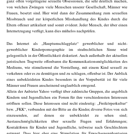
ganz offen vorgetragene sexuelle Obsessionen, die sehr deutlich machen,
von welchen Zwängen viele Menschen unserer Gesellschaft, Männer wie
Frauen, besetzt sind. Hier wird dann der Zusammenhang zum sexuellen
Missbrauch und zur körperlichen Misshandlung des Kindes durch die
Eltern offener artikuliert und somit evident. Jeder Mensch, der über einen
Internetzugang verfügt, kann dies mühelos nachprüfen.
Das Internet als „Hauptumschlagplatz“ gewerblicher und nicht-
gewerblicher Kinderpornographie im strafrechtlichen Sinne wird
gelegentlich in der Öffentlichkeit diskutiert. Auch außerhalb der aktuellen
juristischen Tragweite offenbaren die Kommunikationsmöglichkeiten des
Mediums, wie stimulierend die Vorstellung, mit einem Kind sexuell zu
verkehren oder es zu demütigen und zu schlagen, offenbar ist. Der Anblick
eines unbekleideten Kindes besonders in der Vorpubertät ist für viele
Männer und Frauen anscheinend unglaublich erregend.
Allein der Anbieter Yahoo verfügt über zahlreiche Gruppen, die angeblich
Kindern und Jugendlichen ein Forum für ihre verschiedensten Interessen
eröffnen sollen. Diese Interessen sind recht eindeutig: „Freikörperkultur“
bzw. „FKK“, verbunden mit der Bitte an die Kinder, diverse Fotos von sich
einzusenden, auf denen sie unbekleidet zu sehen sind;
Austauschmöglichkeiten über sexuelle Fragen und Erfahrungen;
Kontaktforen für Kinder und Jugendliche, teilweise nach Geschlechtern
getrennt. Dass hier eher eine Stimulation für Erwachsenenphantasien