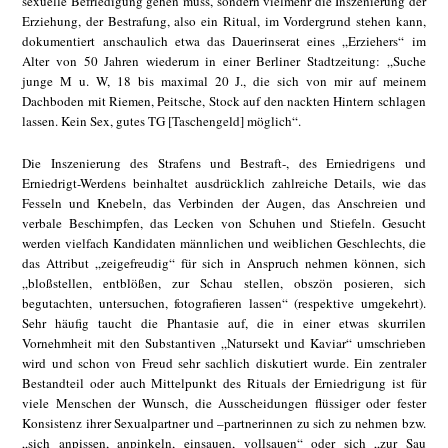
sexuelle Befriedigung gehen muss, sondern vielmehr die Inszenierung der
Erziehung, der Bestrafung, also ein Ritual, im Vordergrund stehen kann,
dokumentiert anschaulich etwa das Dauerinserat eines „Erziehers“ im
Alter von 50 Jahren wiederum in einer Berliner Stadtzeitung: „Suche
junge M u. W, 18 bis maximal 20 J., die sich von mir auf meinem
Dachboden mit Riemen, Peitsche, Stock auf den nackten Hintern schlagen
lassen. Kein Sex, gutes TG [Taschengeld] möglich“.
Die Inszenierung des Strafens und Bestraft-, des Erniedrigens und
Erniedrigt-Werdens beinhaltet ausdrücklich zahlreiche Details, wie das
Fesseln und Knebeln, das Verbinden der Augen, das Anschreien und
verbale Beschimpfen, das Lecken von Schuhen und Stiefeln. Gesucht
werden vielfach Kandidaten männlichen und weiblichen Geschlechts, die
das Attribut „zeigefreudig“ für sich in Anspruch nehmen können, sich
„bloßstellen, entblößen, zur Schau stellen, obszön posieren, sich
begutachten, untersuchen, fotografieren lassen“ (respektive umgekehrt).
Sehr häufig taucht die Phantasie auf, die in einer etwas skurrilen
Vornehmheit mit den Substantiven „Natursekt und Kaviar“ umschrieben
wird und schon von Freud sehr sachlich diskutiert wurde. Ein zentraler
Bestandteil oder auch Mittelpunkt des Rituals der Erniedrigung ist für
viele Menschen der Wunsch, die Ausscheidungen flüssiger oder fester
Konsistenz ihrer Sexualpartner und –partnerinnen zu sich zu nehmen bzw.
„sich anpissen, anpinkeln, einsauen, vollsauen“ oder sich „zur Sau