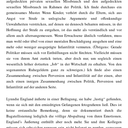
aufgedeckten privaten sexuellen Missbrauch und den aufgedeckten
sexuellen Missbrauch im Rahmen der Politik. Ich finde durchaus ein
gemeinsames Muster. Wenn Kinder, verhört durch die Eltern, sich aus
Angst vor Strafe in unlogische Argumente und offenkundige
Unwahrheiten verstricken, auf denen sie dennoch beharren müssen, in der
Hoffnung der Strafe zu entgehen, ist das mehr als verständlich und vor
allem auch altersangemessen. Wenn Erwachsene ähnlich verfahren, muss
man wohl oder übel von einer mentalen Beschädigung ausgehen und eine
mehr oder weniger ausgeprägte Infantilität vermuten. (Übrigens: Gerade
Politiker müssen sich vor Enthüllungen nicht fürchten. Vielleicht müssen
sie von ihrem Amt zurück treten, aber doch nur, um sogleich einen
wesentlich höher dotierten „Job“ in der Wirtschaft zu erhalten. Von den
sogenannten Ruhegeldern ganz zu schweigen.) Ich finde also einen
Zusammenhang zwischen Perversion und Infantilität auf der einen, aber
auch einen innigen Zusammenhang zwischen Politik, Perversion und
Infantilität auf der anderen Seite.
Lynndie England äußerte in einer Befragung, sie habe „lustig“ gefunden,
wenn sie sich mit den erniedrigten Gefangenen fotografieren ließ. Dies ist
keine erstaunliche Bemerkung, denn sie dokumentiert durch die
Bagatellisierung lediglich die völlige Abspaltung von ihren Emotionen.
England’s Äußerung enthüllt aber noch mehr. Sie und ihre Kollegen
müssen sich sehr sicher gewesen sein, nicht belangt zu werden, sozusagen