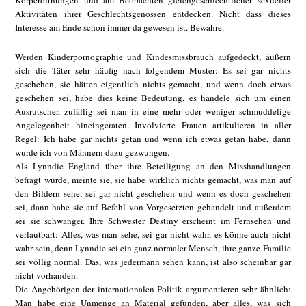
Körperöffnungen und am Beobachten gleichgeschlechtlicher sexueller
Aktivitäten ihrer Geschlechtsgenossen entdecken. Nicht dass dieses
Interesse am Ende schon immer da gewesen ist. Bewahre.
Werden Kinderpornographie und Kindesmissbrauch aufgedeckt, äußern
sich die Täter sehr häufig nach folgendem Muster: Es sei gar nichts
geschehen, sie hätten eigentlich nichts gemacht, und wenn doch etwas
geschehen sei, habe dies keine Bedeutung, es handele sich um einen
Ausrutscher, zufällig sei man in eine mehr oder weniger schmuddelige
Angelegenheit hineingeraten. Involvierte Frauen artikulieren in aller
Regel: Ich habe gar nichts getan und wenn ich etwas getan habe, dann
wurde ich von Männern dazu gezwungen.
Als Lynndie England über ihre Beteiligung an den Misshandlungen
befragt wurde, meinte sie, sie habe wirklich nichts gemacht, was man auf
den Bildern sehe, sei gar nicht geschehen und wenn es doch geschehen
sei, dann habe sie auf Befehl von Vorgesetzten gehandelt und außerdem
sei sie schwanger. Ihre Schwester Destiny erscheint im Fernsehen und
verlautbart: Alles, was man sehe, sei gar nicht wahr, es könne auch nicht
wahr sein, denn Lynndie sei ein ganz normaler Mensch, ihre ganze Familie
sei völlig normal. Das, was jedermann sehen kann, ist also scheinbar gar
nicht vorhanden.
Die Angehörigen der internationalen Politik argumentieren sehr ähnlich:
Man habe eine Unmenge an Material gefunden, aber alles, was sich