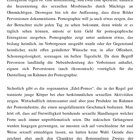
die Inszenierung des sexuellen Missbrauchs durch Mächtige an
Ohnmächtigen. Deswegen bin ich der Auffassung, dass diese Bilder
Perversionen dokumentieren. Pornographie will ja auch etwas zeigen, das
der Betrachter nicht jeden Tag zu sehen bekommt, denn würde er es
täglich sehen können, müsste er kein Geld für pornographische
Erzeugnisse ausgeben. Pornographie zeigt unter anderem etwas, das
bislang heimlich, im Verborgenen ausgeübt wurde oder der Gegenstand
heimlicher, nicht offen geäußerter Wünsche war, in aller Offenheit,
Schonungslosigkeit, sozusagen im hellen Tageslicht. Da dem Begriff
Perversion landläufig die Nebenbedeutung des Verbotenen anhaftet,
eignen sich Perversionen (auch ökonomisch) vorzüglich für die
Darstellung im Rahmen der Pornographie.
Sicherlich gibt es die sogenannten „Edel-Pornos“, die in der Regel gut
trainierte junge Körper bei eher herkömmlichen sexuellen Aktivitäten
zeigen. Wirtschaftlich interessanter sind aber jene Produkte im Rahmen
der Pornoindustrie, die einen ausgefalleneren Geschmack bedienen. Man
hört oft, dass auf Freiwilligkeit beruhende sexuelle Handlungen welcher
Form auch immer unproblematisch seien. Die irakischen Gefangenen
wurden hingegen gezwungen, sie mussten sich auf verschiedene Art und
Weise sexuell erniedrigen lassen, sie hatten keine Wahl. Gerade dies
zeichnet aber auch den Charakter des florierendsten Zweigs der