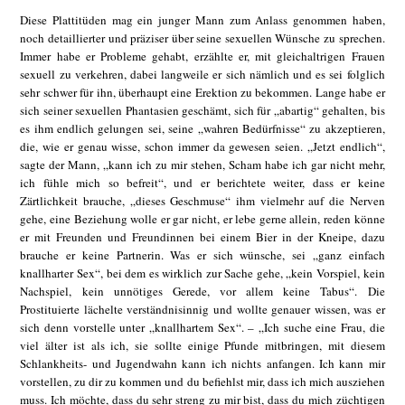
Diese Plattitüden mag ein junger Mann zum Anlass genommen haben,
noch detaillierter und präziser über seine sexuellen Wünsche zu sprechen.
Immer habe er Probleme gehabt, erzählte er, mit gleichaltrigen Frauen
sexuell zu verkehren, dabei langweile er sich nämlich und es sei folglich
sehr schwer für ihn, überhaupt eine Erektion zu bekommen. Lange habe er
sich seiner sexuellen Phantasien geschämt, sich für „abartig“ gehalten, bis
es ihm endlich gelungen sei, seine „wahren Bedürfnisse“ zu akzeptieren,
die, wie er genau wisse, schon immer da gewesen seien. „Jetzt endlich“,
sagte der Mann, „kann ich zu mir stehen, Scham habe ich gar nicht mehr,
ich fühle mich so befreit“, und er berichtete weiter, dass er keine
Zärtlichkeit brauche, „dieses Geschmuse“ ihm vielmehr auf die Nerven
gehe, eine Beziehung wolle er gar nicht, er lebe gerne allein, reden könne
er mit Freunden und Freundinnen bei einem Bier in der Kneipe, dazu
brauche er keine Partnerin. Was er sich wünsche, sei „ganz einfach
knallharter Sex“, bei dem es wirklich zur Sache gehe, „kein Vorspiel, kein
Nachspiel, kein unnötiges Gerede, vor allem keine Tabus“. Die
Prostituierte lächelte verständnisinnig und wollte genauer wissen, was er
sich denn vorstelle unter „knallhartem Sex“. – „Ich suche eine Frau, die
viel älter ist als ich, sie sollte einige Pfunde mitbringen, mit diesem
Schlankheits- und Jugendwahn kann ich nichts anfangen. Ich kann mir
vorstellen, zu dir zu kommen und du befiehlst mir, dass ich mich ausziehen
muss. Ich möchte, dass du sehr streng zu mir bist, dass du mich züchtigen