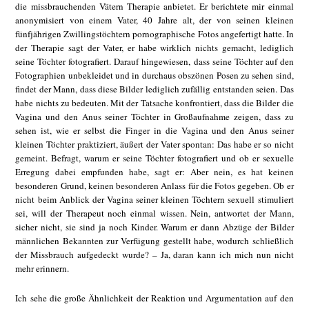
die missbrauchenden Vätern Therapie anbietet. Er berichtete mir einmal
anonymisiert von einem Vater, 40 Jahre alt, der von seinen kleinen
fünfjährigen Zwillingstöchtern pornographische Fotos angefertigt hatte. In
der Therapie sagt der Vater, er habe wirklich nichts gemacht, lediglich
seine Töchter fotografiert. Darauf hingewiesen, dass seine Töchter auf den
Fotographien unbekleidet und in durchaus obszönen Posen zu sehen sind,
findet der Mann, dass diese Bilder lediglich zufällig entstanden seien. Das
habe nichts zu bedeuten. Mit der Tatsache konfrontiert, dass die Bilder die
Vagina und den Anus seiner Töchter in Großaufnahme zeigen, dass zu
sehen ist, wie er selbst die Finger in die Vagina und den Anus seiner
kleinen Töchter praktiziert, äußert der Vater spontan: Das habe er so nicht
gemeint. Befragt, warum er seine Töchter fotografiert und ob er sexuelle
Erregung dabei empfunden habe, sagt er: Aber nein, es hat keinen
besonderen Grund, keinen besonderen Anlass für die Fotos gegeben. Ob er
nicht beim Anblick der Vagina seiner kleinen Töchtern sexuell stimuliert
sei, will der Therapeut noch einmal wissen. Nein, antwortet der Mann,
sicher nicht, sie sind ja noch Kinder. Warum er dann Abzüge der Bilder
männlichen Bekannten zur Verfügung gestellt habe, wodurch schließlich
der Missbrauch aufgedeckt wurde? – Ja, daran kann ich mich nun nicht
mehr erinnern.
Ich sehe die große Ähnlichkeit der Reaktion und Argumentation auf den