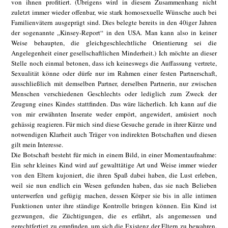
von ihnen profitiert. (Übrigens wird in diesem Zusammenhang nicht
zuletzt immer wieder offenbar, wie stark homosexuelle Wünsche auch bei
Familienvätern ausgeprägt sind. Dies belegte bereits in den 40iger Jahren
der sogenannte „Kinsey-Report“ in den USA. Man kann also in keiner
Weise behaupten, die gleichgeschlechtliche Orientierung sei die
Angelegenheit einer gesellschaftlichen Minderheit.) Ich möchte an dieser
Stelle noch einmal betonen, dass ich keineswegs die Auffassung vertrete,
Sexualität könne oder dürfe nur im Rahmen einer festen Partnerschaft,
ausschließlich mit demselben Partner, derselben Partnerin, nur zwischen
Menschen verschiedenen Geschlechts oder lediglich zum Zweck der
Zeugung eines Kindes stattfinden. Das wäre lächerlich. Ich kann auf die
von mir erwähnten Inserate weder empört, angewidert, amüsiert noch
gehässig reagieren. Für mich sind diese Gesuche gerade in ihrer Kürze und
notwendigen Klarheit auch Träger von indirekten Botschaften und diesen
gilt mein Interesse.
Die Botschaft besteht für mich in einem Bild, in einer Momentaufnahme:
Ein sehr kleines Kind wird auf gewalttätige Art und Weise immer wieder
von den Eltern kujoniert, die ihren Spaß dabei haben, die Lust erleben,
weil sie nun endlich ein Wesen gefunden haben, das sie nach Belieben
unterwerfen und gefügig machen, dessen Körper sie bis in alle intimen
Funktionen unter ihre ständige Kontrolle bringen können. Ein Kind ist
gezwungen, die Züchtigungen, die es erfährt, als angemessen und
gerechtfertigt zu empfinden, um sich die Existenz der Eltern zu bewahren.