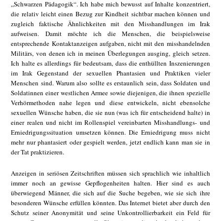
„Schwarzen Pädagogik“. Ich habe mich bewusst auf Inhalte konzentriert,
die relativ leicht einen Bezug zur Kindheit sichtbar machen können und
zugleich faktische Ähnlichkeiten mit den Misshandlungen im Irak
aufweisen. Damit möchte ich die Menschen, die beispielsweise
entsprechende Kontaktanzeigen aufgaben, nicht mit den misshandelnden
Militärs, von denen ich in meinen Überlegungen ausging, gleich setzen.
Ich halte es allerdings für bedeutsam, dass die enthüllten Inszenierungen
im Irak Gegenstand der sexuellen Phantasien und Praktiken vieler
Menschen sind. Warum also sollte es erstaunlich sein, dass Soldaten und
Soldatinnen einer westlichen Armee sowie diejenigen, die ihnen spezielle
Verhörmethoden nahe legen und diese entwickeln, nicht ebensolche
sexuellen Wünsche haben, die sie nun (was ich für entscheidend halte) in
einer realen und nicht im Rollenspiel vereinbarten Misshandlungs- und
Erniedrigungssituation umsetzen können. Die Erniedrigung muss nicht
mehr nur phantasiert oder gespielt werden, jetzt endlich kann man sie in
der Tat praktizieren.
Anzeigen in seriösen Zeitschriften müssen sich sprachlich wie inhaltlich
immer noch an gewisse Gepflogenheiten halten. Hier sind es auch
überwiegend Männer, die sich auf die Suche begeben, wie sie sich ihre
besonderen Wünsche erfüllen könnten. Das Internet bietet aber durch den
Schutz seiner Anonymität und seine Unkontrollierbarkeit ein Feld für