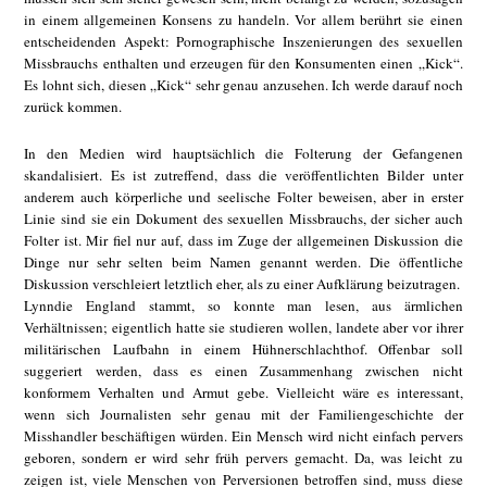
in einem allgemeinen Konsens zu handeln. Vor allem berührt sie einen
entscheidenden Aspekt: Pornographische Inszenierungen des sexuellen
Missbrauchs enthalten und erzeugen für den Konsumenten einen „Kick“.
Es lohnt sich, diesen „Kick“ sehr genau anzusehen. Ich werde darauf noch
zurück kommen.
In den Medien wird hauptsächlich die Folterung der Gefangenen
skandalisiert. Es ist zutreffend, dass die veröffentlichten Bilder unter
anderem auch körperliche und seelische Folter beweisen, aber in erster
Linie sind sie ein Dokument des sexuellen Missbrauchs, der sicher auch
Folter ist. Mir fiel nur auf, dass im Zuge der allgemeinen Diskussion die
Dinge nur sehr selten beim Namen genannt werden. Die öffentliche
Diskussion verschleiert letztlich eher, als zu einer Aufklärung beizutragen.
Lynndie England stammt, so konnte man lesen, aus ärmlichen
Verhältnissen; eigentlich hatte sie studieren wollen, landete aber vor ihrer
militärischen Laufbahn in einem Hühnerschlachthof. Offenbar soll
suggeriert werden, dass es einen Zusammenhang zwischen nicht
konformem Verhalten und Armut gebe. Vielleicht wäre es interessant,
wenn sich Journalisten sehr genau mit der Familiengeschichte der
Misshandler beschäftigen würden. Ein Mensch wird nicht einfach pervers
geboren, sondern er wird sehr früh pervers gemacht. Da, was leicht zu
zeigen ist, viele Menschen von Perversionen betroffen sind, muss diese