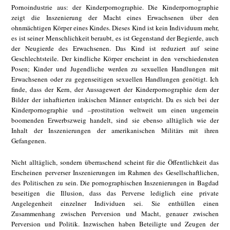
Pornoindustrie aus: der Kinderpornographie. Die Kinderpornographie
zeigt die Inszenierung der Macht eines Erwachsenen über den
ohnmächtigen Körper eines Kindes. Dieses Kind ist kein Individuum mehr,
es ist seiner Menschlichkeit beraubt, es ist Gegenstand der Begierde, auch
der Neugierde des Erwachsenen. Das Kind ist reduziert auf seine
Geschlechtsteile. Der kindliche Körper erscheint in den verschiedensten
Posen; Kinder und Jugendliche werden zu sexuellen Handlungen mit
Erwachsenen oder zu gegenseitigen sexuellen Handlungen genötigt. Ich
finde, dass der Kern, der Aussagewert der Kinderpornographie dem der
Bilder der inhaftierten irakischen Männer entspricht. Da es sich bei der
Kinderpornographie und –prostitution weltweit um einen ungemein
boomenden Erwerbszweig handelt, sind sie ebenso alltäglich wie der
Inhalt der Inszenierungen der amerikanischen Militärs mit ihren
Gefangenen.
Nicht alltäglich, sondern überraschend scheint für die Öffentlichkeit das
Erscheinen perverser Inszenierungen im Rahmen des Gesellschaftlichen,
des Politischen zu sein. Die pornographischen Inszenierungen in Bagdad
beseitigen die Illusion, dass das Perverse lediglich eine private
Angelegenheit einzelner Individuen sei. Sie enthüllen einen
Zusammenhang zwischen Perversion und Macht, genauer zwischen
Perversion und Politik. Inzwischen haben Beteiligte und Zeugen der