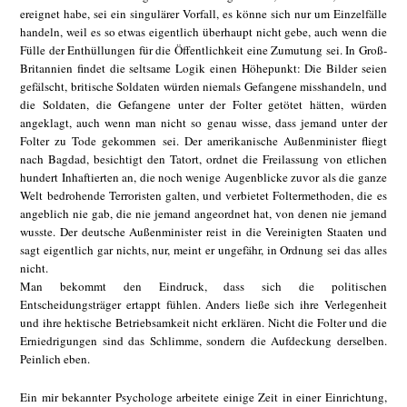
ereignet habe, sei ein singulärer Vorfall, es könne sich nur um Einzelfälle
handeln, weil es so etwas eigentlich überhaupt nicht gebe, auch wenn die
Fülle der Enthüllungen für die Öffentlichkeit eine Zumutung sei. In Groß-
Britannien findet die seltsame Logik einen Höhepunkt: Die Bilder seien
gefälscht, britische Soldaten würden niemals Gefangene misshandeln, und
die Soldaten, die Gefangene unter der Folter getötet hätten, würden
angeklagt, auch wenn man nicht so genau wisse, dass jemand unter der
Folter zu Tode gekommen sei. Der amerikanische Außenminister fliegt
nach Bagdad, besichtigt den Tatort, ordnet die Freilassung von etlichen
hundert Inhaftierten an, die noch wenige Augenblicke zuvor als die ganze
Welt bedrohende Terroristen galten, und verbietet Foltermethoden, die es
angeblich nie gab, die nie jemand angeordnet hat, von denen nie jemand
wusste. Der deutsche Außenminister reist in die Vereinigten Staaten und
sagt eigentlich gar nichts, nur, meint er ungefähr, in Ordnung sei das alles
nicht.
Man bekommt den Eindruck, dass sich die politischen
Entscheidungsträger ertappt fühlen. Anders ließe sich ihre Verlegenheit
und ihre hektische Betriebsamkeit nicht erklären. Nicht die Folter und die
Erniedrigungen sind das Schlimme, sondern die Aufdeckung derselben.
Peinlich eben.
Ein mir bekannter Psychologe arbeitete einige Zeit in einer Einrichtung,