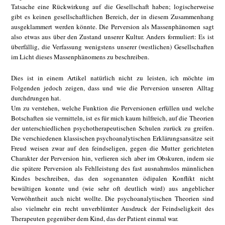
Tatsache eine Rückwirkung auf die Gesellschaft haben; logischerweise
gibt es keinen gesellschaftlichen Bereich, der in diesem Zusammenhang
ausgeklammert werden könnte. Die Perversion als Massenphänomen sagt
also etwas aus über den Zustand unserer Kultur. Anders formuliert: Es ist
überfällig, die Verfassung wenigstens unserer (westlichen) Gesellschaften
im Licht dieses Massenphänomens zu beschreiben.
Dies ist in einem Artikel natürlich nicht zu leisten, ich möchte im
Folgenden jedoch zeigen, dass und wie die Perversion unseren Alltag
durchdrungen hat.
Um zu verstehen, welche Funktion die Perversionen erfüllen und welche
Botschaften sie vermitteln, ist es für mich kaum hilfreich, auf die Theorien
der unterschiedlichen psychotherapeutischen Schulen zurück zu greifen.
Die verschiedenen klassischen psychoanalytischen Erklärungsansätze seit
Freud weisen zwar auf den feindseligen, gegen die Mutter gerichteten
Charakter der Perversion hin, verlieren sich aber im Obskuren, indem sie
die spätere Perversion als Fehlleistung des fast ausnahmslos männlichen
Kindes beschreiben, das den sogenannten ödipalen Konflikt nicht
bewältigen konnte und (wie sehr oft deutlich wird) aus angeblicher
Verwöhntheit auch nicht wollte. Die psychoanalytischen Theorien sind
also vielmehr ein recht unverblümter Ausdruck der Feindseligkeit des
Therapeuten gegenüber dem Kind, das der Patient einmal war.