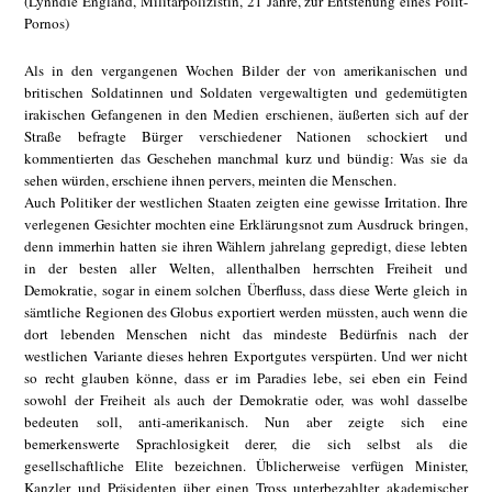
(Lynndie England, Militärpolizistin, 21 Jahre, zur Entstehung eines Polit-
Pornos)
Als in den vergangenen Wochen Bilder der von amerikanischen und
britischen Soldatinnen und Soldaten vergewaltigten und gedemütigten
irakischen Gefangenen in den Medien erschienen, äußerten sich auf der
Straße befragte Bürger verschiedener Nationen schockiert und
kommentierten das Geschehen manchmal kurz und bündig: Was sie da
sehen würden, erschiene ihnen pervers, meinten die Menschen.
Auch Politiker der westlichen Staaten zeigten eine gewisse Irritation. Ihre
verlegenen Gesichter mochten eine Erklärungsnot zum Ausdruck bringen,
denn immerhin hatten sie ihren Wählern jahrelang gepredigt, diese lebten
in der besten aller Welten, allenthalben herrschten Freiheit und
Demokratie, sogar in einem solchen Überfluss, dass diese Werte gleich in
sämtliche Regionen des Globus exportiert werden müssten, auch wenn die
dort lebenden Menschen nicht das mindeste Bedürfnis nach der
westlichen Variante dieses hehren Exportgutes verspürten. Und wer nicht
so recht glauben könne, dass er im Paradies lebe, sei eben ein Feind
sowohl der Freiheit als auch der Demokratie oder, was wohl dasselbe
bedeuten soll, anti-amerikanisch. Nun aber zeigte sich eine
bemerkenswerte Sprachlosigkeit derer, die sich selbst als die
gesellschaftliche Elite bezeichnen. Üblicherweise verfügen Minister,
Kanzler und Präsidenten über einen Tross unterbezahlter akademischer