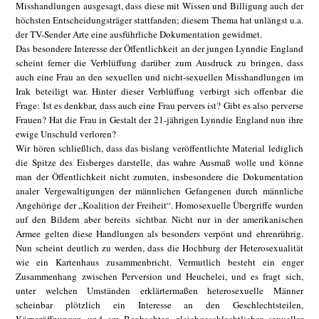
Misshandlungen ausgesagt, dass diese mit Wissen und Billigung auch der
höchsten Entscheidungsträger stattfanden; diesem Thema hat unlängst u.a.
der TV-Sender Arte eine ausführliche Dokumentation gewidmet.
Das besondere Interesse der Öffentlichkeit an der jungen Lynndie England
scheint ferner die Verblüffung darüber zum Ausdruck zu bringen, dass
auch eine Frau an den sexuellen und nicht-sexuellen Misshandlungen im
Irak beteiligt war. Hinter dieser Verblüffung verbirgt sich offenbar die
Frage: Ist es denkbar, dass auch eine Frau pervers ist? Gibt es also perverse
Frauen? Hat die Frau in Gestalt der 21-jährigen Lynndie England nun ihre
ewige Unschuld verloren?
Wir hören schließlich, dass das bislang veröffentlichte Material lediglich
die Spitze des Eisberges darstelle, das wahre Ausmaß wolle und könne
man der Öffentlichkeit nicht zumuten, insbesondere die Dokumentation
analer Vergewaltigungen der männlichen Gefangenen durch männliche
Angehörige der „Koalition der Freiheit“. Homosexuelle Übergriffe wurden
auf den Bildern aber bereits sichtbar. Nicht nur in der amerikanischen
Armee gelten diese Handlungen als besonders verpönt und ehrenrührig.
Nun scheint deutlich zu werden, dass die Hochburg der Heterosexualität
wie ein Kartenhaus zusammenbricht. Vermutlich besteht ein enger
Zusammenhang zwischen Perversion und Heuchelei, und es fragt sich,
unter welchen Umständen erklärtermaßen heterosexuelle Männer
scheinbar plötzlich ein Interesse an den Geschlechtsteilen,