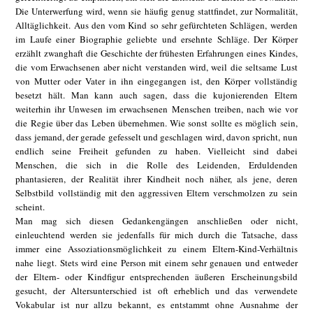
Die Unterwerfung wird, wenn sie häufig genug stattfindet, zur Normalität,
Alltäglichkeit. Aus den vom Kind so sehr gefürchteten Schlägen, werden
im Laufe einer Biographie geliebte und ersehnte Schläge. Der Körper
erzählt zwanghaft die Geschichte der frühesten Erfahrungen eines Kindes,
die vom Erwachsenen aber nicht verstanden wird, weil die seltsame Lust
von Mutter oder Vater in ihn eingegangen ist, den Körper vollständig
besetzt hält. Man kann auch sagen, dass die kujonierenden Eltern
weiterhin ihr Unwesen im erwachsenen Menschen treiben, nach wie vor
die Regie über das Leben übernehmen. Wie sonst sollte es möglich sein,
dass jemand, der gerade gefesselt und geschlagen wird, davon spricht, nun
endlich seine Freiheit gefunden zu haben. Vielleicht sind dabei
Menschen, die sich in die Rolle des Leidenden, Erduldenden
phantasieren, der Realität ihrer Kindheit noch näher, als jene, deren
Selbstbild vollständig mit den aggressiven Eltern verschmolzen zu sein
scheint.
Man mag sich diesen Gedankengängen anschließen oder nicht,
einleuchtend werden sie jedenfalls für mich durch die Tatsache, dass
immer eine Assoziationsmöglichkeit zu einem Eltern-Kind-Verhältnis
nahe liegt. Stets wird eine Person mit einem sehr genauen und entweder
der Eltern- oder Kindfigur entsprechenden äußeren Erscheinungsbild
gesucht, der Altersunterschied ist oft erheblich und das verwendete
Vokabular ist nur allzu bekannt, es entstammt ohne Ausnahme der