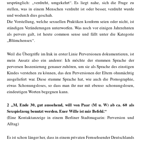
ursprünglich: „verdreht, umgekehrt“. Es liegt nahe, sich die Frage zu
stellen, was in einem Menschen verdreht ist oder besser, verdreht wurde
und wodurch dies geschah.
Die Vorstellung, welche sexuellen Praktiken konform seien oder nicht, ist
ständigen Veränderungen unterworfen. Was noch vor einigen Jahrzehnten
als pervers galt, ist heute common sense und fällt unter die Kategorie
„Blümchensex“.
Weil die Übergriffe im Irak in erster Linie Perversionen dokumentieren, ist
mein Ansatz also ein anderer: Ich möchte der stummen Sprache der
perversen Inszenierung genauer zuhören, um sie als Sprache des einstigen
Kindes verstehen zu können, das den Perversionen der Eltern ohnmächtig
ausgeliefert war. Diese stumme Sprache hat, wie auch die Pornographie,
etwas Schonungsloses, so dass man ihr nur mit ebenso schonungslosen,
eindeutigen Worten begegnen kann.
2 „M, Ende 30, gut aussehend, will von Paar (M u. W) ab ca. 60 als
Sexspielzeug benutzt werden. Euer Wille ist mir Befehl.“
(Eine Kontaktanzeige in einem Berliner Stadtmagazin: Perversion und
Alltag)
Es ist schon länger her, dass in einem privaten Fernsehsender Deutschlands