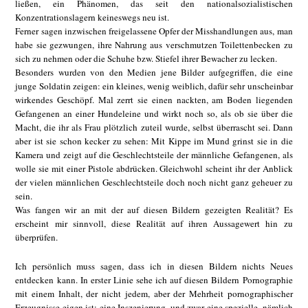
ließen, ein Phänomen, das seit den nationalsozialistischen
Konzentrationslagern keineswegs neu ist.
Ferner sagen inzwischen freigelassene Opfer der Misshandlungen aus, man
habe sie gezwungen, ihre Nahrung aus verschmutzen Toilettenbecken zu
sich zu nehmen oder die Schuhe bzw. Stiefel ihrer Bewacher zu lecken.
Besonders wurden von den Medien jene Bilder aufgegriffen, die eine
junge Soldatin zeigen: ein kleines, wenig weiblich, dafür sehr unscheinbar
wirkendes Geschöpf. Mal zerrt sie einen nackten, am Boden liegenden
Gefangenen an einer Hundeleine und wirkt noch so, als ob sie über die
Macht, die ihr als Frau plötzlich zuteil wurde, selbst überrascht sei. Dann
aber ist sie schon kecker zu sehen: Mit Kippe im Mund grinst sie in die
Kamera und zeigt auf die Geschlechtsteile der männliche Gefangenen, als
wolle sie mit einer Pistole abdrücken. Gleichwohl scheint ihr der Anblick
der vielen männlichen Geschlechtsteile doch noch nicht ganz geheuer zu
sein.
Was fangen wir an mit der auf diesen Bildern gezeigten Realität? Es
erscheint mir sinnvoll, diese Realität auf ihren Aussagewert hin zu
überprüfen.
Ich persönlich muss sagen, dass ich in diesen Bildern nichts Neues
entdecken kann. In erster Linie sehe ich auf diesen Bildern Pornographie
mit einem Inhalt, der nicht jedem, aber der Mehrheit pornographischer
Erzeugnisse eigen ist: eine Inszenierung, und zwar eine spezielle, nämlich