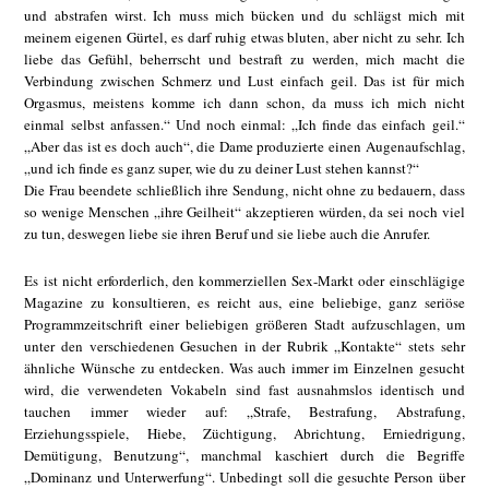
und abstrafen wirst. Ich muss mich bücken und du schlägst mich mit
meinem eigenen Gürtel, es darf ruhig etwas bluten, aber nicht zu sehr. Ich
liebe das Gefühl, beherrscht und bestraft zu werden, mich macht die
Verbindung zwischen Schmerz und Lust einfach geil. Das ist für mich
Orgasmus, meistens komme ich dann schon, da muss ich mich nicht
einmal selbst anfassen.“ Und noch einmal: „Ich finde das einfach geil.“
„Aber das ist es doch auch“, die Dame produzierte einen Augenaufschlag,
„und ich finde es ganz super, wie du zu deiner Lust stehen kannst?“
Die Frau beendete schließlich ihre Sendung, nicht ohne zu bedauern, dass
so wenige Menschen „ihre Geilheit“ akzeptieren würden, da sei noch viel
zu tun, deswegen liebe sie ihren Beruf und sie liebe auch die Anrufer.
Es ist nicht erforderlich, den kommerziellen Sex-Markt oder einschlägige
Magazine zu konsultieren, es reicht aus, eine beliebige, ganz seriöse
Programmzeitschrift einer beliebigen größeren Stadt aufzuschlagen, um
unter den verschiedenen Gesuchen in der Rubrik „Kontakte“ stets sehr
ähnliche Wünsche zu entdecken. Was auch immer im Einzelnen gesucht
wird, die verwendeten Vokabeln sind fast ausnahmslos identisch und
tauchen immer wieder auf: „Strafe, Bestrafung, Abstrafung,
Erziehungsspiele, Hiebe, Züchtigung, Abrichtung, Erniedrigung,
Demütigung, Benutzung“, manchmal kaschiert durch die Begriffe
„Dominanz und Unterwerfung“. Unbedingt soll die gesuchte Person über