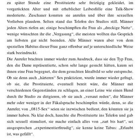
zu später Stunde eine Prostituierte sehr freizügig gekleidet, im
vorgerückten Alter und mit erheblicher Leibesfülle eine Talk-Show
moderierte. Zuschauer konnten sie anrufen und über ihre sexuellen
Vorlieben plaudern. Selten stand das Telefon des Studios still. Männer
jeden Alters riefen an; einige beschimpften die Frau als „dreckige Nutte“,
wenige wünschten ihr die „Vergasung“, die meisten wollten das Gespräch
am liebsten gar nicht beenden. Alle Männer waren aber von dem
speziellen Habitus dieser Frau ganz offenbar auf je unterschiedliche Weise
stark beeindruckt.
Die Anrufer brachten immer wieder zum Ausdruck, dass sie den Typ Frau,
den die Dame repräsentierte, schon sehr lange gesucht hätten, kaum sei
ihnen eine Frau begegnet, die dem gesuchten Idealbild so sehr entspreche.
Ob sie denn auch „härteren“ Sex praktiziere, wurde immer wieder gefragt,
ob sie, die Prostituierte, eventuell bereit wäre, die Männer mit
verschiedenen Gegenständen zu schlagen, an einer Leine wie einen Hund
durch ihr Studio zu dirigieren, ob sie auch „versaut reden“, die Männer
mehr oder weniger in der Fäkalsprache beschimpfen würde, denn, so die
Anrufer, von „0815-Sex“ seien sie inzwischen bedient, den könnten sie ja
immer haben. Na klar doch, hauchte die Prostituierte ins Telefon und gab
sich sexuell stimuliert, sie mache einfach alles von „zart bis hart“, sei
ausgesprochen „experimentierfreudig“, sie kenne keine Tabus: „Erlaubt
ist, was gefällt“.