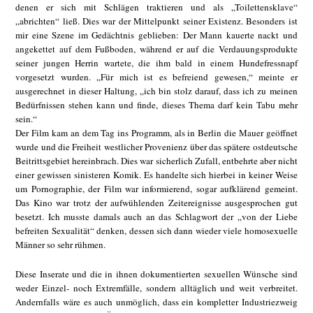
denen er sich mit Schlägen traktieren und als „Toilettensklave“
„abrichten“ ließ. Dies war der Mittelpunkt seiner Existenz. Besonders ist
mir eine Szene im Gedächtnis geblieben: Der Mann kauerte nackt und
angekettet auf dem Fußboden, während er auf die Verdauungsprodukte
seiner jungen Herrin wartete, die ihm bald in einem Hundefressnapf
vorgesetzt wurden. „Für mich ist es befreiend gewesen,“ meinte er
ausgerechnet in dieser Haltung, „ich bin stolz darauf, dass ich zu meinen
Bedürfnissen stehen kann und finde, dieses Thema darf kein Tabu mehr
sein.“
Der Film kam an dem Tag ins Programm, als in Berlin die Mauer geöffnet
wurde und die Freiheit westlicher Provenienz über das spätere ostdeutsche
Beitrittsgebiet hereinbrach. Dies war sicherlich Zufall, entbehrte aber nicht
einer gewissen sinisteren Komik. Es handelte sich hierbei in keiner Weise
um Pornographie, der Film war informierend, sogar aufklärend gemeint.
Das Kino war trotz der aufwühlenden Zeitereignisse ausgesprochen gut
besetzt. Ich musste damals auch an das Schlagwort der „von der Liebe
befreiten Sexualität“ denken, dessen sich dann wieder viele homosexuelle
Männer so sehr rühmen.
Diese Inserate und die in ihnen dokumentierten sexuellen Wünsche sind
weder Einzel- noch Extremfälle, sondern alltäglich und weit verbreitet.
Andernfalls wäre es auch unmöglich, dass ein kompletter Industriezweig