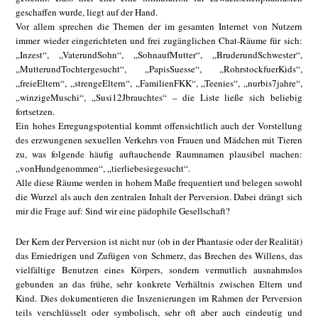
geschaffen wurde, liegt auf der Hand.
Vor allem sprechen die Themen der im gesamten Internet von Nutzern
immer wieder eingerichteten und frei zugänglichen Chat-Räume für sich:
„Inzest“, „VaterundSohn“, „SohnaufMutter“, „BruderundSchwester“,
„MutterundTochtergesucht“, „PapisSuesse“, „RohrstockfuerKids“,
„freieEltern“, „strengeEltern“, „FamilienFKK“, „Teenies“, „nurbis7jahre“,
„winzigeMuschi“, „Susi12Jbrauchtes“ – die Liste ließe sich beliebig
fortsetzen.
Ein hohes Erregungspotential kommt offensichtlich auch der Vorstellung
des erzwungenen sexuellen Verkehrs von Frauen und Mädchen mit Tieren
zu, was folgende häufig auftauchende Raumnamen plausibel machen:
„vonHundgenommen“, „tierliebesiegesucht“.
Alle diese Räume werden in hohem Maße frequentiert und belegen sowohl
die Wurzel als auch den zentralen Inhalt der Perversion. Dabei drängt sich
mir die Frage auf: Sind wir eine pädophile Gesellschaft?
Der Kern der Perversion ist nicht nur (ob in der Phantasie oder der Realität)
das Erniedrigen und Zufügen von Schmerz, das Brechen des Willens, das
vielfältige Benutzen eines Körpers, sondern vermutlich ausnahmslos
gebunden an das frühe, sehr konkrete Verhältnis zwischen Eltern und
Kind. Dies dokumentieren die Inszenierungen im Rahmen der Perversion
teils verschlüsselt oder symbolisch, sehr oft aber auch eindeutig und