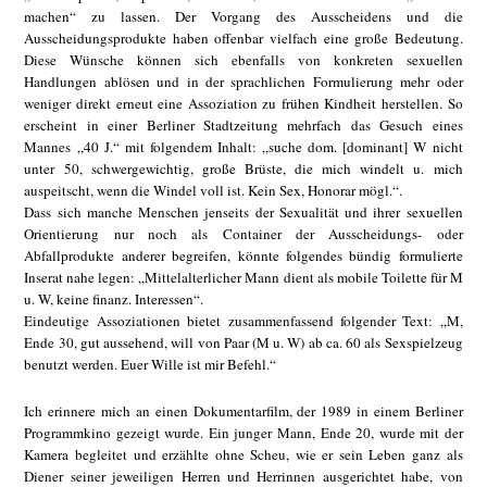
machen“ zu lassen. Der Vorgang des Ausscheidens und die
Ausscheidungsprodukte haben offenbar vielfach eine große Bedeutung.
Diese Wünsche können sich ebenfalls von konkreten sexuellen
Handlungen ablösen und in der sprachlichen Formulierung mehr oder
weniger direkt erneut eine Assoziation zu frühen Kindheit herstellen. So
erscheint in einer Berliner Stadtzeitung mehrfach das Gesuch eines
Mannes „40 J.“ mit folgendem Inhalt: „suche dom. [dominant] W nicht
unter 50, schwergewichtig, große Brüste, die mich windelt u. mich
auspeitscht, wenn die Windel voll ist. Kein Sex, Honorar mögl.“.
Dass sich manche Menschen jenseits der Sexualität und ihrer sexuellen
Orientierung nur noch als Container der Ausscheidungs- oder
Abfallprodukte anderer begreifen, könnte folgendes bündig formulierte
Inserat nahe legen: „Mittelalterlicher Mann dient als mobile Toilette für M
u. W, keine finanz. Interessen“.
Eindeutige Assoziationen bietet zusammenfassend folgender Text: „M,
Ende 30, gut aussehend, will von Paar (M u. W) ab ca. 60 als Sexspielzeug
benutzt werden. Euer Wille ist mir Befehl.“
Ich erinnere mich an einen Dokumentarfilm, der 1989 in einem Berliner
Programmkino gezeigt wurde. Ein junger Mann, Ende 20, wurde mit der
Kamera begleitet und erzählte ohne Scheu, wie er sein Leben ganz als
Diener seiner jeweiligen Herren und Herrinnen ausgerichtet habe, von