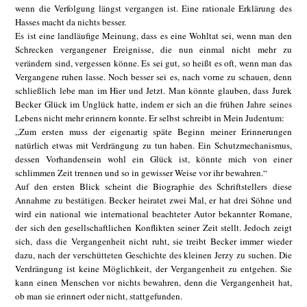
wenn die Verfolgung längst vergangen ist. Eine rationale Erklärung des
Hasses macht da nichts besser.
Es ist eine landläufige Meinung, dass es eine Wohltat sei, wenn man den
Schrecken vergangener Ereignisse, die nun einmal nicht mehr zu
verändern sind, vergessen könne. Es sei gut, so heißt es oft, wenn man das
Vergangene ruhen lasse. Noch besser sei es, nach vorne zu schauen, denn
schließlich lebe man im Hier und Jetzt. Man könnte glauben, dass Jurek
Becker Glück im Unglück hatte, indem er sich an die frühen Jahre seines
Lebens nicht mehr erinnern konnte. Er selbst schreibt in Mein Judentum:
„Zum ersten muss der eigenartig späte Beginn meiner Erinnerungen
natürlich etwas mit Verdrängung zu tun haben. Ein Schutzmechanismus,
dessen Vorhandensein wohl ein Glück ist, könnte mich von einer
schlimmen Zeit trennen und so in gewisser Weise vor ihr bewahren.“
Auf den ersten Blick scheint die Biographie des Schriftstellers diese
Annahme zu bestätigen. Becker heiratet zwei Mal, er hat drei Söhne und
wird ein national wie international beachteter Autor bekannter Romane,
der sich den gesellschaftlichen Konflikten seiner Zeit stellt. Jedoch zeigt
sich, dass die Vergangenheit nicht ruht, sie treibt Becker immer wieder
dazu, nach der verschütteten Geschichte des kleinen Jerzy zu suchen. Die
Verdrängung ist keine Möglichkeit, der Vergangenheit zu entgehen. Sie
kann einen Menschen vor nichts bewahren, denn die Vergangenheit hat,
ob man sie erinnert oder nicht, stattgefunden.