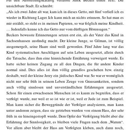
Für den Ausstellungskatalog verfasste Jurek Becker einen Text: Die
unsichtbare Stadt. Er schreibt:
„Als ich zwei Jahre alt war, kam ich in dieses Getto, mit fünf verließ ich es
wieder in Richtung Lager. Ich kann mich an nichts erinnern. So hat man es
mir erzählt, so steht es in meinen Papieren, so war folglich meine Kindheit.
… Jedenfalls kenne ich das Getto nur vom dürftigen Hörensagen.“
Beckers bewusste Erinnerungen setzen erst ein, als der Vater das Kind in
Sachsenhausen ausfindig macht. Der kleine Junge, so Gilman, ist völlig
ausgemergelt, seine Haare sind weiß geworden. Fünf Jahre lang war das
Kind systematischen Anschlägen auf sein Leben ausgesetzt, allein durch
die Tatsache, dass ihm eine hinreichende Ernährung verweigert wurde. Es
hatte sicher keinen Zugang zu all den Dingen, die für andere Kinder
normal sind. Dies alles ist ihm völlig grundlos geschehen bzw. einzig
deshalb, weil der kleine Jerzy ein jüdisches Kind war. So war er womöglich
nicht nur sehr früh in seinem Leben Zeuge von Grausamkeiten, sondern
auch völlig sinnlosen und unverständlichen Erfahrungen ausgesetzt.
Schon für einen erwachsenen Menschen ist es kaum zu begreifen, dass er
verfolgt wurde, nur weil er so ist wie er ist, weil er Jude ist zum Beispiel.
Man kann sicher die Beweggründe der Verfolger analysieren, man kann
unter anderem zeigen, dass sie getrieben wurden von einem Hass, der sehr
früh in sie hineingestopft wurde. Dem Opfer der Verfolgung bleibt aber die
Erfahrung der Sinnlosigkeit, es bleiben viele Fragen nach dem „Warum“.
Vor allem aber bleibt der Hass am Verfolgten kleben, auch dann noch,