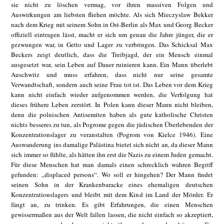
sie nicht zu löschen vermag, vor ihren massiven Folgen und
Auswirkungen am liebsten fliehen möchte. Als sich Mieczyslaw Bekker
nach dem Krieg mit seinem Sohn in Ost-Berlin als Max und Georg Becker
offiziell eintragen lässt, macht er sich um genau die Jahre jünger, die er
gezwungen war, in Getto und Lager zu verbringen. Das Schicksal Max
Beckers zeigt deutlich, dass die Treibjagd, der ein Mensch einmal
ausgesetzt war, sein Leben auf Dauer ruinieren kann. Ein Mann überlebt
Auschwitz und muss erfahren, dass nicht nur seine gesamte
Verwandtschaft, sondern auch seine Frau tot ist. Das Leben vor dem Krieg
kann nicht einfach wieder aufgenommen werden, die Verfolgung hat
dieses frühere Leben zerstört. In Polen kann dieser Mann nicht bleiben,
denn die polnischen Antisemiten haben als gute katholische Christen
nichts besseres zu tun, als Pogrome gegen die jüdischen Überlebenden der
Konzentrationslager zu veranstalten (Pogrom von Kielce 1946). Eine
Auswanderung ins damalige Palästina bietet sich nicht an, da dieser Mann
sich immer so fühlte, als hätten ihn erst die Nazis zu einem Juden gemacht.
Für diese Menschen hat man damals einen schrecklich wahren Begriff
gefunden: „displaced persons“. Wo soll er hingehen? Der Mann findet
seinen Sohn in der Krankenbaracke eines ehemaligen deutschen
Konzentrationslagers und bleibt mit dem Kind im Land der Mörder. Er
fängt an, zu trinken. Es gibt Erfahrungen, die einen Menschen
gewissermaßen aus der Welt fallen lassen, die nicht einfach so akzeptiert,