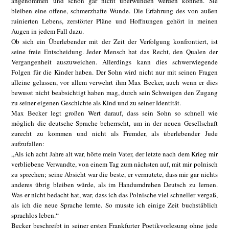
angenommen und schon gar nicht überwunden werden können. Sie
bleiben eine offene, schmerzhafte Wunde. Die Erfahrung des von außen
ruinierten Lebens, zerstörter Pläne und Hoffnungen gehört in meinen
Augen in jedem Fall dazu.
Ob sich ein Überlebender mit der Zeit der Verfolgung konfrontiert, ist
seine freie Entscheidung. Jeder Mensch hat das Recht, den Qualen der
Vergangenheit auszuweichen. Allerdings kann dies schwerwiegende
Folgen für die Kinder haben. Der Sohn wird nicht nur mit seinen Fragen
alleine gelassen, vor allem verwehrt ihm Max Becker, auch wenn er dies
bewusst nicht beabsichtigt haben mag, durch sein Schweigen den Zugang
zu seiner eigenen Geschichte als Kind und zu seiner Identität.
Max Becker legt großen Wert darauf, dass sein Sohn so schnell wie
möglich die deutsche Sprache beherrscht, um in der neuen Gesellschaft
zurecht zu kommen und nicht als Fremder, als überlebender Jude
aufzufallen:
„Als ich acht Jahre alt war, hörte mein Vater, der letzte nach dem Krieg mir
verbliebene Verwandte, von einem Tag zum nächsten auf, mit mir polnisch
zu sprechen; seine Absicht war die beste, er vermutete, dass mir gar nichts
anderes übrig bleiben würde, als im Handumdrehen Deutsch zu lernen.
Was er nicht bedacht hat, war, dass ich das Polnische viel schneller vergaß,
als ich die neue Sprache lernte. So musste ich einige Zeit buchstäblich
sprachlos leben.“
Becker beschreibt in seiner ersten Frankfurter Poetikvorlesung ohne jede