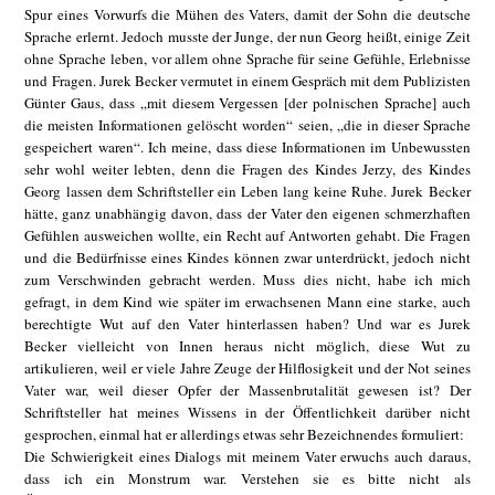
Spur eines Vorwurfs die Mühen des Vaters, damit der Sohn die deutsche
Sprache erlernt. Jedoch musste der Junge, der nun Georg heißt, einige Zeit
ohne Sprache leben, vor allem ohne Sprache für seine Gefühle, Erlebnisse
und Fragen. Jurek Becker vermutet in einem Gespräch mit dem Publizisten
Günter Gaus, dass „mit diesem Vergessen [der polnischen Sprache] auch
die meisten Informationen gelöscht worden“ seien, „die in dieser Sprache
gespeichert waren“. Ich meine, dass diese Informationen im Unbewussten
sehr wohl weiter lebten, denn die Fragen des Kindes Jerzy, des Kindes
Georg lassen dem Schriftsteller ein Leben lang keine Ruhe. Jurek Becker
hätte, ganz unabhängig davon, dass der Vater den eigenen schmerzhaften
Gefühlen ausweichen wollte, ein Recht auf Antworten gehabt. Die Fragen
und die Bedürfnisse eines Kindes können zwar unterdrückt, jedoch nicht
zum Verschwinden gebracht werden. Muss dies nicht, habe ich mich
gefragt, in dem Kind wie später im erwachsenen Mann eine starke, auch
berechtigte Wut auf den Vater hinterlassen haben? Und war es Jurek
Becker vielleicht von Innen heraus nicht möglich, diese Wut zu
artikulieren, weil er viele Jahre Zeuge der Hilflosigkeit und der Not seines
Vater war, weil dieser Opfer der Massenbrutalität gewesen ist? Der
Schriftsteller hat meines Wissens in der Öffentlichkeit darüber nicht
gesprochen, einmal hat er allerdings etwas sehr Bezeichnendes formuliert:
Die Schwierigkeit eines Dialogs mit meinem Vater erwuchs auch daraus,
dass ich ein Monstrum war. Verstehen sie es bitte nicht als