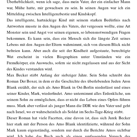
Überheblichkeit, wenn ich sage, dass mein Vater, der ein einfacher Mann
war, Mühe hatte, mir gewachsen zu sein. In seinen Augen war ich ein
Mittelding zwischen Intelligenzbestie und Kindskopf.
Das intelligente, hartnäckige Kind mit seinem starken Bedürfnis nach
Antworten musste in den Augen des Vaters, der vergessen wollte, eine Art
Monster sein und Angst vor seinen eigenen, so lebensnotwendigen Fragen
bekommen. Es kann sein, dass ein Mensch sich die längste Zeit seines
Lebens mit den Augen der Eltern wahrnimmt, sich von diesem Blick nicht
befreien kann. Aber auch die seit der Kindheit aufgestaute, berechtigte
Wut erscheint in vielen Biographien unter Umständen wie ein
Fremdkörper, ein Auswuchs, sofern sie nicht zugelassen und aus der Sicht
des Kindes verstanden wird.
Max Becker stirbt Anfang der siebziger Jahre. Sein Sohn schreibt den
Roman Der Boxer, in dem er die Geschichte des überlebenden Juden Aron
Blank erzählt, der sich als Arno Blank in Ost-Berlin niederlässt und eines
seiner Kinder, Mark, wiederfindet. Arno unternimmt alles Erdenkliche, um
seinem Sohn zu ermöglichen, dass er nicht das Leben eines Opfers führen
muss. Mark aber verlässt als junger Mann die DDR wie den Vater und geht
nach Israel, wo er wahrscheinlich als Soldat im Sechs-Tage-Krieg stirbt.
Dieser Roman hat viele Facetten, eine davon ist, dass sich Jurek Becker
hier stark mit der Person des Arno Blank identifizierte, während der Sohn
Mark kaum eigenständig, sondern nur durch die Berichte Arnos sichtbar
wird. Ich habe das Buch auch als einen umfassenden Versuch des