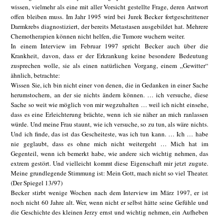
wissen, vielmehr als eine mit aller Vorsicht gestellte Frage, deren Antwort
offen bleiben muss. Im Jahr 1995 wird bei Jurek Becker fortgeschrittener
Darmkrebs diagnostiziert, der bereits Metastasen ausgebildet hat. Mehrere
Chemotherapien können nicht helfen, die Tumore wuchern weiter.
In einem Interview im Februar 1997 spricht Becker auch über die
Krankheit, davon, dass er der Erkrankung keine besondere Bedeutung
zusprechen wolle, sie als einen natürlichen Vorgang, einem „Gewitter“
ähnlich, betrachte:
Wissen Sie, ich bin nicht einer von denen, die in Gedanken in einer Sache
herumstochern, an der sie nichts ändern können. … ich versuche, diese
Sache so weit wie möglich von mir wegzuhalten … weil ich nicht einsehe,
dass es eine Erleichterung brächte, wenn ich sie näher an mich ranlassen
würde. Und meine Frau staunt, wie ich versuche, so zu tun, als wäre nichts.
Und ich finde, das ist das Gescheiteste, was ich tun kann. … Ich … habe
nie geglaubt, dass es ohne mich nicht weitergeht … Mich hat im
Gegenteil, wenn ich bemerkt habe, wie andere sich wichtig nehmen, das
extrem gestört. Und vielleicht kommt diese Eigenschaft mir jetzt zugute.
Meine grundlegende Stimmung ist: Mein Gott, mach nicht so viel Theater.
(Der Spiegel 13/97)
Becker stirbt wenige Wochen nach dem Interview im März 1997, er ist
noch nicht 60 Jahre alt. Wer, wenn nicht er selbst hätte seine Gefühle und
die Geschichte des kleinen Jerzy ernst und wichtig nehmen, ein Aufheben