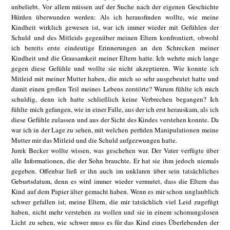
unbeliebt. Vor allem müssen auf der Suche nach der eigenen Geschichte
Hürden überwunden werden: Als ich herausfinden wollte, wie meine
Kindheit wirklich gewesen ist, war ich immer wieder mit Gefühlen der
Schuld und des Mitleids gegenüber meinen Eltern konfrontiert, obwohl
ich bereits erste eindeutige Erinnerungen an den Schrecken meiner
Kindheit und die Grausamkeit meiner Eltern hatte. Ich wehrte mich lange
gegen diese Gefühle und wollte sie nicht akzeptieren. Wie konnte ich
Mitleid mit meiner Mutter haben, die mich so sehr ausgebeutet hatte und
damit einen großen Teil meines Lebens zerstörte? Warum fühlte ich mich
schuldig, denn ich hatte schließlich keine Verbrechen begangen? Ich
fühlte mich gefangen, wie in einer Falle, aus der ich erst herauskam, als ich
diese Gefühle zulassen und aus der Sicht des Kindes verstehen konnte. Da
war ich in der Lage zu sehen, mit welchen perfiden Manipulationen meine
Mutter mir das Mitleid und die Schuld aufgezwungen hatte.
Jurek Becker wollte wissen, was geschehen war. Der Vater verfügte über
alle Informationen, die der Sohn brauchte. Er hat sie ihm jedoch niemals
gegeben. Offenbar ließ er ihn auch im unklaren über sein tatsächliches
Geburtsdatum, denn es wird immer wieder vermutet, dass die Eltern das
Kind auf dem Papier älter gemacht haben. Wenn es mir schon unglaublich
schwer gefallen ist, meine Eltern, die mir tatsächlich viel Leid zugefügt
haben, nicht mehr verstehen zu wollen und sie in einem schonungslosen
Licht zu sehen, wie schwer muss es für das Kind eines Überlebenden der