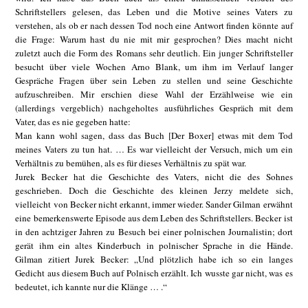
Schriftstellers gelesen, das Leben und die Motive seines Vaters zu
verstehen, als ob er nach dessen Tod noch eine Antwort finden könnte auf
die Frage: Warum hast du nie mit mir gesprochen? Dies macht nicht
zuletzt auch die Form des Romans sehr deutlich. Ein junger Schriftsteller
besucht über viele Wochen Arno Blank, um ihm im Verlauf langer
Gespräche Fragen über sein Leben zu stellen und seine Geschichte
aufzuschreiben. Mir erschien diese Wahl der Erzählweise wie ein
(allerdings vergeblich) nachgeholtes ausführliches Gespräch mit dem
Vater, das es nie gegeben hatte:
Man kann wohl sagen, dass das Buch [Der Boxer] etwas mit dem Tod
meines Vaters zu tun hat. … Es war vielleicht der Versuch, mich um ein
Verhältnis zu bemühen, als es für dieses Verhältnis zu spät war.
Jurek Becker hat die Geschichte des Vaters, nicht die des Sohnes
geschrieben. Doch die Geschichte des kleinen Jerzy meldete sich,
vielleicht von Becker nicht erkannt, immer wieder. Sander Gilman erwähnt
eine bemerkenswerte Episode aus dem Leben des Schriftstellers. Becker ist
in den achtziger Jahren zu Besuch bei einer polnischen Journalistin; dort
gerät ihm ein altes Kinderbuch in polnischer Sprache in die Hände.
Gilman zitiert Jurek Becker: „Und plötzlich habe ich so ein langes
Gedicht aus diesem Buch auf Polnisch erzählt. Ich wusste gar nicht, was es
bedeutet, ich kannte nur die Klänge … .“