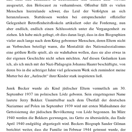
ausgesetzt, den Holocaust zu verharmlosen. Offenbar fällt es vielen
Menschen hierzulande schwer, das Leid der Verfolgten an sich
heranzulassen. Stattdessen werden bei entsprechender offizieller
Gelegenheit Betroffenheitsfloskeln artikuliert oder die Forderung, nun
aber endlich, endlich einen Schlussstrich unter die Vergangenheit zu
ziehen. Ich habe mich gefragt, ob dies daran liegt, dass in den Biographien
vieler auch lange nach dem Krieg geborener Menschen, deren Eltern nicht
an Verbrechen beteiligt waren, die Mentalität des Nationalsozialismus
eine größere Rolle spielt, als sie wahrhaben wollen, dass sie also etwas in
der eigenen Geschichte nicht sehen möchten. Auf diesen Gedanken kam
ich, als ich mich mit der Nazi-Pädagogin Johanna Haarer beschäftigte, von
deren bis in die achtziger Jahre viel gelesenem Werk sich zumindest meine
Mutter bei der „Aufzucht“ ihrer Kinder stark inspirieren ließ.
Jurek Becker wurde als Kind jüdischer Eltern vermutlich am 30.
September 1937 im polnischen Lódz geboren. Sein eingetragener Name
lautete Jerzy Bekker. Unmittelbar nach dem Überfall der deutschen
Naziarmee auf Polen im September 1939 wird mit ersten Maßnahmen der
Gettoisierung der jüdischen Bevölkerung von Lódz begonnen. Im März
1940 werden die Bekkers gezwungen, ins Getto zu übersiedeln, das Ende
April 1940 endgültig abgeriegelt wird. Beckers Biograph Sander Gilman
berichtet weiter, dass die Familie im Februar 1944 getrennt wurde, der