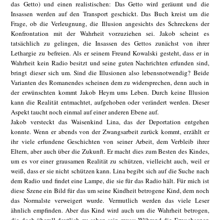
das Getto) und einen realistischen: Das Getto wird geräumt und die
Insassen werden auf den Transport geschickt. Das Buch kreist um die
Frage, ob die Verleugnung, die Illusion angesichts des Schreckens der
Konfrontation mit der Wahrheit vorzuziehen sei. Jakob scheint es
tatsächlich zu gelingen, die Insassen des Gettos zunächst von ihrer
Lethargie zu befreien. Als er seinem Freund Kowalski gesteht, dass er in
Wahrheit kein Radio besitzt und seine guten Nachrichten erfunden sind,
bringt dieser sich um. Sind die Illusionen also lebensnotwendig? Beide
Varianten des Romanendes scheinen dem zu widersprechen, denn auch in
der erwünschten kommt Jakob Heym ums Leben. Durch keine Illusion
kann die Realität entmachtet, aufgehoben oder verändert werden. Dieser
Aspekt taucht noch einmal auf einer anderen Ebene auf.
Jakob versteckt das Waisenkind Lina, das der Deportation entgehen
konnte. Wenn er abends von der Zwangsarbeit zurück kommt, erzählt er
ihr viele erfundene Geschichten von seiner Arbeit, dem Verbleib ihrer
Eltern, aber auch über die Zukunft. Er macht dies zum Besten des Kindes,
um es vor einer grausamen Realität zu schützen, vielleicht auch, weil er
weiß, dass er sie nicht schützen kann. Lina begibt sich auf die Suche nach
dem Radio und findet eine Lampe, die sie für das Radio hält. Für mich ist
diese Szene ein Bild für das um seine Kindheit betrogene Kind, dem noch
das Normalste verweigert wurde. Vermutlich werden das viele Leser
ähnlich empfinden. Aber das Kind wird auch um die Wahrheit betrogen,