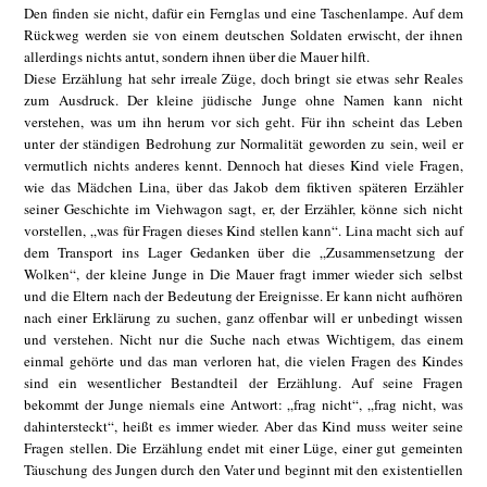
Den finden sie nicht, dafür ein Fernglas und eine Taschenlampe. Auf dem
Rückweg werden sie von einem deutschen Soldaten erwischt, der ihnen
allerdings nichts antut, sondern ihnen über die Mauer hilft.
Diese Erzählung hat sehr irreale Züge, doch bringt sie etwas sehr Reales
zum Ausdruck. Der kleine jüdische Junge ohne Namen kann nicht
verstehen, was um ihn herum vor sich geht. Für ihn scheint das Leben
unter der ständigen Bedrohung zur Normalität geworden zu sein, weil er
vermutlich nichts anderes kennt. Dennoch hat dieses Kind viele Fragen,
wie das Mädchen Lina, über das Jakob dem fiktiven späteren Erzähler
seiner Geschichte im Viehwagon sagt, er, der Erzähler, könne sich nicht
vorstellen, „was für Fragen dieses Kind stellen kann“. Lina macht sich auf
dem Transport ins Lager Gedanken über die „Zusammensetzung der
Wolken“, der kleine Junge in Die Mauer fragt immer wieder sich selbst
und die Eltern nach der Bedeutung der Ereignisse. Er kann nicht aufhören
nach einer Erklärung zu suchen, ganz offenbar will er unbedingt wissen
und verstehen. Nicht nur die Suche nach etwas Wichtigem, das einem
einmal gehörte und das man verloren hat, die vielen Fragen des Kindes
sind ein wesentlicher Bestandteil der Erzählung. Auf seine Fragen
bekommt der Junge niemals eine Antwort: „frag nicht“, „frag nicht, was
dahintersteckt“, heißt es immer wieder. Aber das Kind muss weiter seine
Fragen stellen. Die Erzählung endet mit einer Lüge, einer gut gemeinten
Täuschung des Jungen durch den Vater und beginnt mit den existentiellen