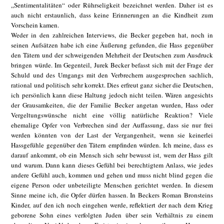
„Sentimentalitäten“ oder Rührseligkeit bezeichnet werden. Daher ist es
auch nicht erstaunlich, dass keine Erinnerungen an die Kindheit zum
Vorschein kamen.
Weder in den zahlreichen Interviews, die Becker gegeben hat, noch in
seinen Aufsätzen habe ich eine Äußerung gefunden, die Hass gegenüber
den Tätern und der schweigenden Mehrheit der Deutschen zum Ausdruck
bringen würde. Im Gegenteil, Jurek Becker befasst sich mit der Frage der
Schuld und des Umgangs mit den Verbrechern ausgesprochen sachlich,
rational und politisch sehr korrekt. Dies erfreut ganz sicher die Deutschen,
ich persönlich kann diese Haltung jedoch nicht teilen. Wären angesichts
der Grausamkeiten, die der Familie Becker angetan wurden, Hass oder
Vergeltungswünsche nicht eine völlig natürliche Reaktion? Viele
ehemalige Opfer von Verbrechen sind der Auffassung, dass sie nur frei
werden könnten von der Last der Vergangenheit, wenn sie keinerlei
Hassgefühle gegenüber den Tätern empfinden würden. Ich meine, dass es
darauf ankommt, ob ein Mensch sich sehr bewusst ist, wem der Hass gilt
und warum. Dann kann dieses Gefühl bei berechtigtem Anlass, wie jedes
andere Gefühl auch, kommen und gehen und muss nicht blind gegen die
eigene Person oder unbeteiligte Menschen gerichtet werden. In diesem
Sinne meine ich, die Opfer dürfen hassen. In Beckers Roman Bronsteins
Kinder, auf den ich noch eingehen werde, reflektiert der nach dem Krieg
geborene Sohn eines verfolgten Juden über sein Verhältnis zu einem