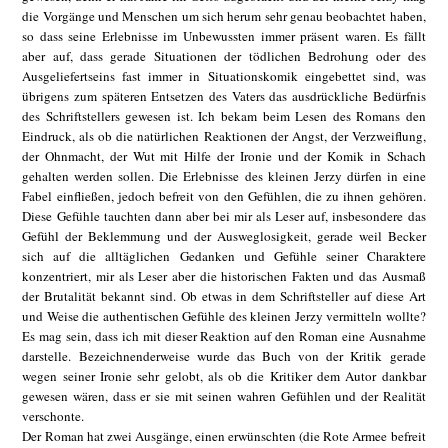
die Vorgänge und Menschen um sich herum sehr genau beobachtet haben,
so dass seine Erlebnisse im Unbewussten immer präsent waren. Es fällt
aber auf, dass gerade Situationen der tödlichen Bedrohung oder des
Ausgeliefertseins fast immer in Situationskomik eingebettet sind, was
übrigens zum späteren Entsetzen des Vaters das ausdrückliche Bedürfnis
des Schriftstellers gewesen ist. Ich bekam beim Lesen des Romans den
Eindruck, als ob die natürlichen Reaktionen der Angst, der Verzweiflung,
der Ohnmacht, der Wut mit Hilfe der Ironie und der Komik in Schach
gehalten werden sollen. Die Erlebnisse des kleinen Jerzy dürfen in eine
Fabel einfließen, jedoch befreit von den Gefühlen, die zu ihnen gehören.
Diese Gefühle tauchten dann aber bei mir als Leser auf, insbesondere das
Gefühl der Beklemmung und der Ausweglosigkeit, gerade weil Becker
sich auf die alltäglichen Gedanken und Gefühle seiner Charaktere
konzentriert, mir als Leser aber die historischen Fakten und das Ausmaß
der Brutalität bekannt sind. Ob etwas in dem Schriftsteller auf diese Art
und Weise die authentischen Gefühle des kleinen Jerzy vermitteln wollte?
Es mag sein, dass ich mit dieser Reaktion auf den Roman eine Ausnahme
darstelle. Bezeichnenderweise wurde das Buch von der Kritik gerade
wegen seiner Ironie sehr gelobt, als ob die Kritiker dem Autor dankbar
gewesen wären, dass er sie mit seinen wahren Gefühlen und der Realität
verschonte.
Der Roman hat zwei Ausgänge, einen erwünschten (die Rote Armee befreit