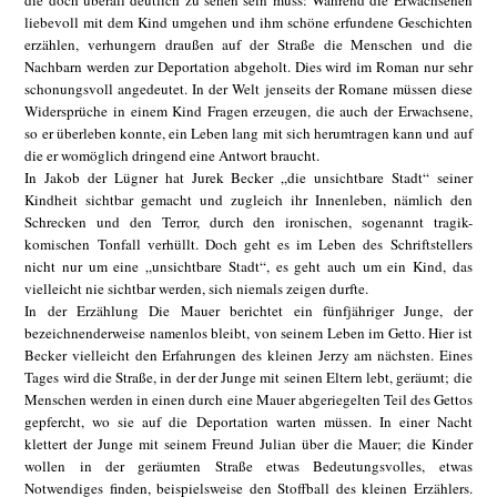
die doch überall deutlich zu sehen sein muss: Während die Erwachsenen
liebevoll mit dem Kind umgehen und ihm schöne erfundene Geschichten
erzählen, verhungern draußen auf der Straße die Menschen und die
Nachbarn werden zur Deportation abgeholt. Dies wird im Roman nur sehr
schonungsvoll angedeutet. In der Welt jenseits der Romane müssen diese
Widersprüche in einem Kind Fragen erzeugen, die auch der Erwachsene,
so er überleben konnte, ein Leben lang mit sich herumtragen kann und auf
die er womöglich dringend eine Antwort braucht.
In Jakob der Lügner hat Jurek Becker „die unsichtbare Stadt“ seiner
Kindheit sichtbar gemacht und zugleich ihr Innenleben, nämlich den
Schrecken und den Terror, durch den ironischen, sogenannt tragik-
komischen Tonfall verhüllt. Doch geht es im Leben des Schriftstellers
nicht nur um eine „unsichtbare Stadt“, es geht auch um ein Kind, das
vielleicht nie sichtbar werden, sich niemals zeigen durfte.
In der Erzählung Die Mauer berichtet ein fünfjähriger Junge, der
bezeichnenderweise namenlos bleibt, von seinem Leben im Getto. Hier ist
Becker vielleicht den Erfahrungen des kleinen Jerzy am nächsten. Eines
Tages wird die Straße, in der der Junge mit seinen Eltern lebt, geräumt; die
Menschen werden in einen durch eine Mauer abgeriegelten Teil des Gettos
gepfercht, wo sie auf die Deportation warten müssen. In einer Nacht
klettert der Junge mit seinem Freund Julian über die Mauer; die Kinder
wollen in der geräumten Straße etwas Bedeutungsvolles, etwas
Notwendiges finden, beispielsweise den Stoffball des kleinen Erzählers.