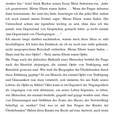
worden bin,“ leitet Jurek Becker seinen Essay Mein Judentum ein, „habe
ich geantwortet: Meine Eltern waren Juden. … Wenn der Frager mitunter
dann konstatierte: Sie sind also Jude, berichtigte ich ihn jedes Mal, indem
ich noch einmal meine Formel sagte: Meine Eltern waren Juden. Der
Unterschied schien mir irgendwie wichtig zu sein, ohne dass ich ihn
jemals zum Gegenstand von Gesprächen gemacht hätte; ja nicht einmal
zum Gegenstand von Überlegungen … .“
Ich musste lange darüber nachdenken, warum mich diese Sätze so sehr
beschäftigten. Ich hatte den Eindruck, als ob sie noch eine tiefer gehende,
nicht ausgesprochene Botschaft enthielten: Meine Eltern waren Juden. –
Dann sind Sie also Opfer? – Nein, meine Eltern waren Opfer.
Die Frage nach der jüdischen Herkunft eines Menschen berührt die Frage
nach der Identität derjenigen, die einmal Opfer von Verfolgung und
Brutalität gewesen sind. Wie wird die Biographie der Überlebenden durch
diese Erfahrung geprägt? Ist ein Mensch, der einmal Opfer von Verfolgung
und Grausamkeit war, dazu verurteilt, sich immerzu, bis ans Ende seines
Lebens als Opfer zu fühlen? Oder kann er im Gegenteil die Vergangenheit
als vergangen von sich abtrennen, ein neues Leben beginnen, so leben,
wie Menschen, die niemals bedroht, gequält und gejagt worden sind, ohne
von Erinnerungen und Gefühlen des Zorns, des Hasses, der Verzweiflung
behelligt zu werden? Und was ist mit den Fragen der Kinder der
Überlebenden? Haben diese Kinder ein Recht auf eine Antwort, auch wenn