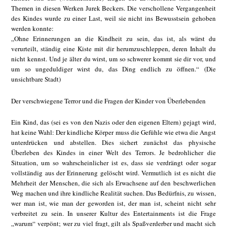
Themen in diesen Werken Jurek Beckers. Die verschollene Vergangenheit
des Kindes wurde zu einer Last, weil sie nicht ins Bewusstsein gehoben
werden konnte:
„Ohne Erinnerungen an die Kindheit zu sein, das ist, als wärst du
verurteilt, ständig eine Kiste mit dir herumzuschleppen, deren Inhalt du
nicht kennst. Und je älter du wirst, um so schwerer kommt sie dir vor, und
um so ungeduldiger wirst du, das Ding endlich zu öffnen.“ (Die
unsichtbare Stadt)
Der verschwiegene Terror und die Fragen der Kinder von Überlebenden
Ein Kind, das (sei es von den Nazis oder den eigenen Eltern) gejagt wird,
hat keine Wahl: Der kindliche Körper muss die Gefühle wie etwa die Angst
unterdrücken und abstellen. Dies sichert zunächst das physische
Überleben des Kindes in einer Welt des Terrors. Je bedrohlicher die
Situation, um so wahrscheinlicher ist es, dass sie verdrängt oder sogar
vollständig aus der Erinnerung gelöscht wird. Vermutlich ist es nicht die
Mehrheit der Menschen, die sich als Erwachsene auf den beschwerlichen
Weg machen und ihre kindliche Realität suchen. Das Bedürfnis, zu wissen,
wer man ist, wie man der geworden ist, der man ist, scheint nicht sehr
verbreitet zu sein. In unserer Kultur des Entertainments ist die Frage
„warum“ verpönt; wer zu viel fragt, gilt als Spaßverderber und macht sich