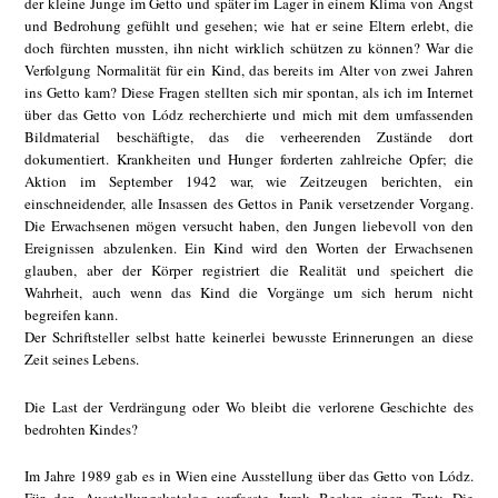
der kleine Junge im Getto und später im Lager in einem Klima von Angst
und Bedrohung gefühlt und gesehen; wie hat er seine Eltern erlebt, die
doch fürchten mussten, ihn nicht wirklich schützen zu können? War die
Verfolgung Normalität für ein Kind, das bereits im Alter von zwei Jahren
ins Getto kam? Diese Fragen stellten sich mir spontan, als ich im Internet
über das Getto von Lódz recherchierte und mich mit dem umfassenden
Bildmaterial beschäftigte, das die verheerenden Zustände dort
dokumentiert. Krankheiten und Hunger forderten zahlreiche Opfer; die
Aktion im September 1942 war, wie Zeitzeugen berichten, ein
einschneidender, alle Insassen des Gettos in Panik versetzender Vorgang.
Die Erwachsenen mögen versucht haben, den Jungen liebevoll von den
Ereignissen abzulenken. Ein Kind wird den Worten der Erwachsenen
glauben, aber der Körper registriert die Realität und speichert die
Wahrheit, auch wenn das Kind die Vorgänge um sich herum nicht
begreifen kann.
Der Schriftsteller selbst hatte keinerlei bewusste Erinnerungen an diese
Zeit seines Lebens.
Die Last der Verdrängung oder Wo bleibt die verlorene Geschichte des
bedrohten Kindes?
Im Jahre 1989 gab es in Wien eine Ausstellung über das Getto von Lódz.