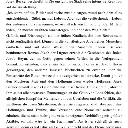
Jurek Becker beschreibt in Die unsichtbare Stadt seine intensive Reaktion
auf die Ausstellung:
„Ich starre auf die Bilder und suche mir die Augen wund nach dem alles
entscheidenden Stück meines Lebens. Aber nur die verlöschenden Leben
der anderen sind zu erkennen, wozu soll ich von Empörung oder Mitleid
reden, ich möchte zu ihnen hinabsteigen und finde den Weg nicht.“
Gefühle und Erfahrungen aus der frühen Kindheit, die dem Bewusstsein
nicht zugänglich sind, können in die künstlerische Arbeit eines Menschen
einfließen und auf diese Weise einen Ausdruck finden. Beckers
berühmtester Roman Jakob der Lügner erzählt die Geschichte des Juden
Jakob Heym, der im Getto gegen seinen Willen in die Verlegenheit
kommt, zu erfinden, dass er ein Radio besitzt. Fortan ist Jakob Heym
gezwungen, den anderen Insassen Nachrichten zu erzählen über die
Fortschritte der Roten Armee, die unweigerlich näher rücke. Damit gibt er
den Mutlosen Mut und den Hoffnungslosen wieder Hoffnung. Jurek
Becker erzählt Jakobs Geschichte mit leiser Ironie. Er beschreibt, obwohl
ihm selbst alle bewussten Erinnerungen an das Getto von Lódz fehlen, den
alltäglichen Kampf der Menschen um das Überleben und die Willkür, die
zahllosen abstrusen Situationen, denen sie ausgesetzt sind, aber auch ihre
Hoffnungen und Träume, ihre Versuche, eine Normalität aufrecht zu
erhalten, die es nicht mehr gibt, zu seiner eigenen Verblüffung mit größter
Akribie, so, „als wäre ich ein Fachmann“. Das ist er schließlich auch
gewesen, denn er hat Jahre im Getto zugebracht und der kleine Jerzy mag