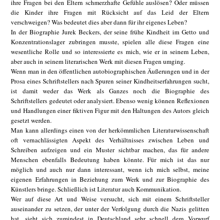
ihre Fragen bei den Eltern schmerzhafte Gefühle auslösen? Oder müssen
die Kinder ihre Fragen mit Rücksicht auf das Leid der Eltern
verschweigen? Was bedeutet dies aber dann für ihr eigenes Leben?
In der Biographie Jurek Beckers, der seine frühe Kindheit im Getto und
Konzentrationslager zubringen musste, spielen alle diese Fragen eine
wesentliche Rolle und so interessierte es mich, wie er in seinem Leben,
aber auch in seinem literarischen Werk mit diesen Fragen umging.
Wenn man in den öffentlichen autobiographischen Äußerungen und in der
Prosa eines Schriftstellers nach Spuren seiner Kindheitserfahrungen sucht,
ist damit weder das Werk als Ganzes noch die Biographie des
Schriftstellers gedeutet oder analysiert. Ebenso wenig können Reflexionen
und Handlungen einer fiktiven Figur mit den Haltungen des Autors gleich
gesetzt werden.
Man kann allerdings einen von der herkömmlichen Literaturwissenschaft
oft vernachlässigten Aspekt des Verhältnisses zwischen Leben und
Schreiben aufzeigen und ein Muster sichtbar machen, das für andere
Menschen ebenfalls Bedeutung haben könnte. Für mich ist das nur
möglich und auch nur dann interessant, wenn ich mich selbst, meine
eigenen Erfahrungen in Beziehung zum Werk und zur Biographie des
Künstlers bringe. Schließlich ist Literatur auch Kommunikation.
Wer auf diese Art und Weise versucht, sich mit einem Schriftsteller
auseinander zu setzen, der unter der Verfolgung durch die Nazis gelitten
hat, sieht sich zumindest in Deutschland sehr schnell dem Vorwurf