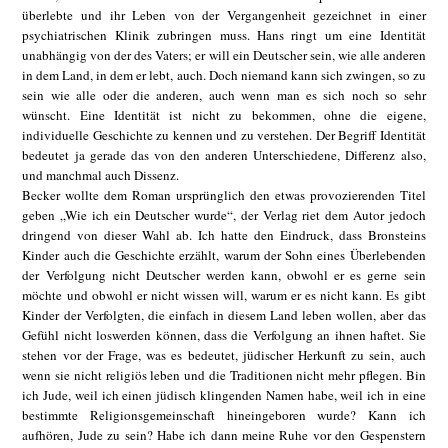
überlebte und ihr Leben von der Vergangenheit gezeichnet in einer
psychiatrischen Klinik zubringen muss. Hans ringt um eine Identität
unabhängig von der des Vaters; er will ein Deutscher sein, wie alle anderen
in dem Land, in dem er lebt, auch. Doch niemand kann sich zwingen, so zu
sein wie alle oder die anderen, auch wenn man es sich noch so sehr
wünscht. Eine Identität ist nicht zu bekommen, ohne die eigene,
individuelle Geschichte zu kennen und zu verstehen. Der Begriff Identität
bedeutet ja gerade das von den anderen Unterschiedene, Differenz also,
und manchmal auch Dissenz.
Becker wollte dem Roman ursprünglich den etwas provozierenden Titel
geben „Wie ich ein Deutscher wurde“, der Verlag riet dem Autor jedoch
dringend von dieser Wahl ab. Ich hatte den Eindruck, dass Bronsteins
Kinder auch die Geschichte erzählt, warum der Sohn eines Überlebenden
der Verfolgung nicht Deutscher werden kann, obwohl er es gerne sein
möchte und obwohl er nicht wissen will, warum er es nicht kann. Es gibt
Kinder der Verfolgten, die einfach in diesem Land leben wollen, aber das
Gefühl nicht loswerden können, dass die Verfolgung an ihnen haftet. Sie
stehen vor der Frage, was es bedeutet, jüdischer Herkunft zu sein, auch
wenn sie nicht religiös leben und die Traditionen nicht mehr pflegen. Bin
ich Jude, weil ich einen jüdisch klingenden Namen habe, weil ich in eine
bestimmte Religionsgemeinschaft hineingeboren wurde? Kann ich
aufhören, Jude zu sein? Habe ich dann meine Ruhe vor den Gespenstern