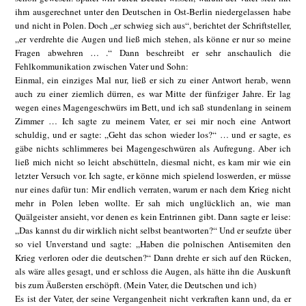
ihm ausgerechnet unter den Deutschen in Ost-Berlin niedergelassen habe
und nicht in Polen. Doch „er schwieg sich aus“, berichtet der Schriftsteller,
„er verdrehte die Augen und ließ mich stehen, als könne er nur so meine
Fragen abwehren … .“ Dann beschreibt er sehr anschaulich die
Fehlkommunikation zwischen Vater und Sohn:
Einmal, ein einziges Mal nur, ließ er sich zu einer Antwort herab, wenn
auch zu einer ziemlich dürren, es war Mitte der fünfziger Jahre. Er lag
wegen eines Magengeschwürs im Bett, und ich saß stundenlang in seinem
Zimmer … Ich sagte zu meinem Vater, er sei mir noch eine Antwort
schuldig, und er sagte: „Geht das schon wieder los?“ … und er sagte, es
gäbe nichts schlimmeres bei Magengeschwüren als Aufregung. Aber ich
ließ mich nicht so leicht abschütteln, diesmal nicht, es kam mir wie ein
letzter Versuch vor. Ich sagte, er könne mich spielend loswerden, er müsse
nur eines dafür tun: Mir endlich verraten, warum er nach dem Krieg nicht
mehr in Polen leben wollte. Er sah mich unglücklich an, wie man
Quälgeister ansieht, vor denen es kein Entrinnen gibt. Dann sagte er leise:
„Das kannst du dir wirklich nicht selbst beantworten?“ Und er seufzte über
so viel Unverstand und sagte: „Haben die polnischen Antisemiten den
Krieg verloren oder die deutschen?“ Dann drehte er sich auf den Rücken,
als wäre alles gesagt, und er schloss die Augen, als hätte ihn die Auskunft
bis zum Äußersten erschöpft. (Mein Vater, die Deutschen und ich)
Es ist der Vater, der seine Vergangenheit nicht verkraften kann und, da er