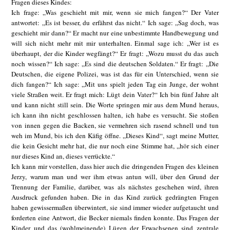
Fragen dieses Kindes:
Ich frage: „Was geschieht mit mir, wenn sie mich fangen?“ Der Vater
antwortet: „Es ist besser, du erfährst das nicht.“ Ich sage: „Sag doch, was
geschieht mir dann?“ Er macht nur eine unbestimmte Handbewegung und
will sich nicht mehr mit mir unterhalten. Einmal sage ich: „Wer ist es
überhaupt, der die Kinder wegfängt?“ Er fragt: „Wozu musst du das auch
noch wissen?“ Ich sage: „Es sind die deutschen Soldaten.“ Er fragt: „Die
Deutschen, die eigene Polizei, was ist das für ein Unterschied, wenn sie
dich fangen?“ Ich sage: „Mit uns spielt jeden Tag ein Junge, der wohnt
viele Straßen weit. Er fragt mich: Lügt dein Vater?“ Ich bin fünf Jahre alt
und kann nicht still sein. Die Worte springen mir aus dem Mund heraus,
ich kann ihn nicht geschlossen halten, ich habe es versucht. Sie stoßen
von innen gegen die Backen, sie vermehren sich rasend schnell und tun
weh im Mund, bis ich den Käfig öffne. „Dieses Kind“, sagt meine Mutter,
die kein Gesicht mehr hat, die nur noch eine Stimme hat, „hör sich einer
nur dieses Kind an, dieses verrückte.“
Ich kann mir vorstellen, dass hier auch die dringenden Fragen des kleinen
Jerzy, warum man und wer ihm etwas antun will, über den Grund der
Trennung der Familie, darüber, was als nächstes geschehen wird, ihren
Ausdruck gefunden haben. Die in das Kind zurück gedrängten Fragen
haben gewissermaßen überwintert, sie sind immer wieder aufgetaucht und
forderten eine Antwort, die Becker niemals finden konnte. Das Fragen der
Kinder und das (wohlmeinende) Lügen der Erwachsenen sind zentrale