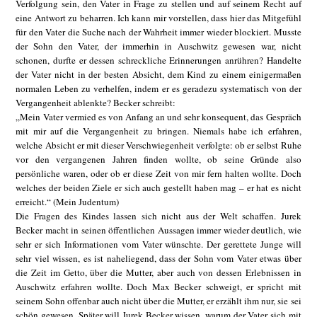
Verfolgung sein, den Vater in Frage zu stellen und auf seinem Recht auf
eine Antwort zu beharren. Ich kann mir vorstellen, dass hier das Mitgefühl
für den Vater die Suche nach der Wahrheit immer wieder blockiert. Musste
der Sohn den Vater, der immerhin in Auschwitz gewesen war, nicht
schonen, durfte er dessen schreckliche Erinnerungen anrühren? Handelte
der Vater nicht in der besten Absicht, dem Kind zu einem einigermaßen
normalen Leben zu verhelfen, indem er es geradezu systematisch von der
Vergangenheit ablenkte? Becker schreibt:
„Mein Vater vermied es von Anfang an und sehr konsequent, das Gespräch
mit mir auf die Vergangenheit zu bringen. Niemals habe ich erfahren,
welche Absicht er mit dieser Verschwiegenheit verfolgte: ob er selbst Ruhe
vor den vergangenen Jahren finden wollte, ob seine Gründe also
persönliche waren, oder ob er diese Zeit von mir fern halten wollte. Doch
welches der beiden Ziele er sich auch gestellt haben mag – er hat es nicht
erreicht.“ (Mein Judentum)
Die Fragen des Kindes lassen sich nicht aus der Welt schaffen. Jurek
Becker macht in seinen öffentlichen Aussagen immer wieder deutlich, wie
sehr er sich Informationen vom Vater wünschte. Der gerettete Junge will
sehr viel wissen, es ist naheliegend, dass der Sohn vom Vater etwas über
die Zeit im Getto, über die Mutter, aber auch von dessen Erlebnissen in
Auschwitz erfahren wollte. Doch Max Becker schweigt, er spricht mit
seinem Sohn offenbar auch nicht über die Mutter, er erzählt ihm nur, sie sei
schön gewesen. Später will Jurek Becker wissen, warum der Vater sich mit