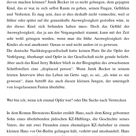
davon machen können? Jurek Becker ist es nicht gelungen, dem gejagten
Kind, das er war, in sich selbst Raum zu geben, seinen Fragen, Gefühlen
und Verlusten. Es mag sein, dass er dies deshalb nicht vermochte, weil er
früher oder später auf die grauenhafte Ausweglosigkeit gestoßen wäre, in
der dieses Kind sich befunden haben muss. Doch das Gefühl der
Ausweglosigkeit, das ja aus der Vergangenheit stammt, kann mit der Zeit
sehr wohl getragen werden, wenn man die frühe Ausweglosigkeit des
Kindes als real anerkennt: Genau so und nicht anders ist es gewesen.
Die deutsche Nachkriegsgesellschaft hatte keinen Platz für die Opfer der
Verfolgung, überhaupt sind Opfer in der Gesellschaft nicht gerade beliebt.
Aber auch das Kind Jerzy Bekker blieb in der Biographie des erwachsenen
Schriftstellers eine „displaced person“. Wenn Jurek Becker in seinem
letzten Interview über das Leben im Getto sagt, es sei, „als wäre es nie
gewesen“, dann betrifft das auch diesen kleinen Jungen, der umzingelt
von losgelassenen Furien überlebte.
Wer bin ich, wenn ich einmal Opfer war? oder Die Suche nach Verstecken
In dem Roman Bronsteins Kinder erzählt Hans, nach dem Krieg geborener
Sohn eines überlebenden jüdischen KZ-Häftlings, die Geschichte seines
Vaters, der mit zwei Freunden einen ehemaligen KZ-Aufseher in einem
kleinen Haus vor Ost-Berlin gefangen hält, verhört und misshandelt. Hans