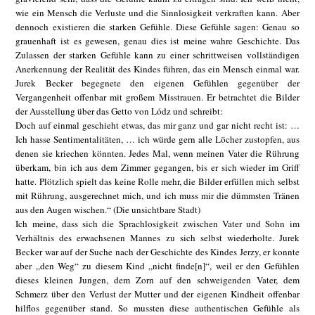
wie ein Mensch die Verluste und die Sinnlosigkeit verkraften kann. Aber
dennoch existieren die starken Gefühle. Diese Gefühle sagen: Genau so
grauenhaft ist es gewesen, genau dies ist meine wahre Geschichte. Das
Zulassen der starken Gefühle kann zu einer schrittweisen vollständigen
Anerkennung der Realität des Kindes führen, das ein Mensch einmal war.
Jurek Becker begegnete den eigenen Gefühlen gegenüber der
Vergangenheit offenbar mit großem Misstrauen. Er betrachtet die Bilder
der Ausstellung über das Getto von Lódz und schreibt:
Doch auf einmal geschieht etwas, das mir ganz und gar nicht recht ist: …
Ich hasse Sentimentalitäten, … ich würde gern alle Löcher zustopfen, aus
denen sie kriechen könnten. Jedes Mal, wenn meinen Vater die Rührung
überkam, bin ich aus dem Zimmer gegangen, bis er sich wieder im Griff
hatte. Plötzlich spielt das keine Rolle mehr, die Bilder erfüllen mich selbst
mit Rührung, ausgerechnet mich, und ich muss mir die dümmsten Tränen
aus den Augen wischen.“ (Die unsichtbare Stadt)
Ich meine, dass sich die Sprachlosigkeit zwischen Vater und Sohn im
Verhältnis des erwachsenen Mannes zu sich selbst wiederholte. Jurek
Becker war auf der Suche nach der Geschichte des Kindes Jerzy, er konnte
aber „den Weg“ zu diesem Kind „nicht finde[n]“, weil er den Gefühlen
dieses kleinen Jungen, dem Zorn auf den schweigenden Vater, dem
Schmerz über den Verlust der Mutter und der eigenen Kindheit offenbar
hilflos gegenüber stand. So mussten diese authentischen Gefühle als