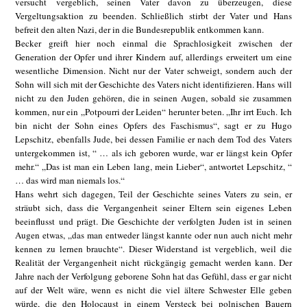
versucht vergeblich, seinen Vater davon zu überzeugen, diese
Vergeltungsaktion zu beenden. Schließlich stirbt der Vater und Hans
befreit den alten Nazi, der in die Bundesrepublik entkommen kann.
Becker greift hier noch einmal die Sprachlosigkeit zwischen der
Generation der Opfer und ihrer Kindern auf, allerdings erweitert um eine
wesentliche Dimension. Nicht nur der Vater schweigt, sondern auch der
Sohn will sich mit der Geschichte des Vaters nicht identifizieren. Hans will
nicht zu den Juden gehören, die in seinen Augen, sobald sie zusammen
kommen, nur ein „Potpourri der Leiden“ herunter beten. „Ihr irrt Euch. Ich
bin nicht der Sohn eines Opfers des Faschismus“, sagt er zu Hugo
Lepschitz, ebenfalls Jude, bei dessen Familie er nach dem Tod des Vaters
untergekommen ist, “ … als ich geboren wurde, war er längst kein Opfer
mehr.“ „Das ist man ein Leben lang, mein Lieber“, antwortet Lepschitz, “
… das wird man niemals los.“
Hans wehrt sich dagegen, Teil der Geschichte seines Vaters zu sein, er
sträubt sich, dass die Vergangenheit seiner Eltern sein eigenes Leben
beeinflusst und prägt. Die Geschichte der verfolgten Juden ist in seinen
Augen etwas, „das man entweder längst kannte oder nun auch nicht mehr
kennen zu lernen brauchte“. Dieser Widerstand ist vergeblich, weil die
Realität der Vergangenheit nicht rückgängig gemacht werden kann. Der
Jahre nach der Verfolgung geborene Sohn hat das Gefühl, dass er gar nicht
auf der Welt wäre, wenn es nicht die viel ältere Schwester Elle geben
würde, die den Holocaust in einem Versteck bei polnischen Bauern