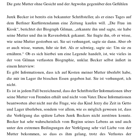
Die gute Mutter ohne Gesicht und der Argwohn gegenüber den Gefühlen
Jurek Becker ist bereits ein bekannter Schriftsteller, als er eines Tages auf
dem Berliner Kurfürstendamm eine Zeitung kaufen will. „Die Frau im
Kiosk“, berichtet der Biograph Gilman, „erkannte ihn und sagte, sie habe
seine Mutter und ihn in Ravensbrück gekannt. Sie fragte ihn, ob er wisse,
wie seine Mutter gestorben sei. Sie sei verhungert, sagte sie dann. Aber ob
er auch wisse, warum, fuhr sie fort. Als er schwieg, sagte sie: Um sie zu
ernähren.“ Ob es sich hierbei um eine Legende handelt, ist, wie vieles in
der von Gilman verfassten Biographie, unklar. Becker selbst äußert in
einem Interview:
Es gibt Informationen, dass ich auf Kosten meiner Mutter überlebt habe,
die mir im Lager ihr bisschen Essen gegeben hat. Sie ist verhungert, ich
nicht.
Es ist in jedem Fall bezeichnend, dass der Schriftsteller Informationen über
seine Mutter von Fremden erhält und nicht vom Vater. Diese Informationen
beantworten aber nicht nur die Frage, wie das Kind Jerzy die Zeit in Getto
und Lager überleben, sondern vor allem, wie es möglich gewesen ist, dass
die Verfolgung das spätere Leben Jurek Beckers nicht zerstören konnte.
Becker hat sehr wahrscheinlich vom Beginn seines Lebens an und auch
unter den extremen Bedingungen der Verfolgung sehr viel Liebe von der
Mutter bekommen, so dass es ihm gelang, trotz des Verlustes der