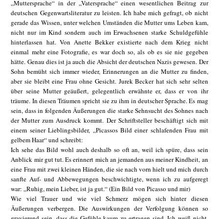
„Muttersprache“ in der „Vatersprache“ einen wesentlichen Beitrag zur
deutschen Gegenwartsliteratur zu leisten. Ich habe mich gefragt, ob nicht
gerade das Wissen, unter welchen Umständen die Mutter ums Leben kam,
nicht nur im Kind sondern auch im Erwachsenen starke Schuldgefühle
hinterlassen hat. Von Anette Bekker existierte nach dem Krieg nicht
einmal mehr eine Fotografie, es war doch so, als ob es sie nie gegeben
hätte. Genau dies ist ja auch die Absicht der deutschen Nazis gewesen. Der
Sohn bemüht sich immer wieder, Erinnerungen an die Mutter zu finden,
aber sie bleibt eine Frau ohne Gesicht. Jurek Becker hat sich sehr selten
über seine Mutter geäußert, gelegentlich erwähnte er, dass er von ihr
träume. In diesen Träumen spricht sie zu ihm in deutscher Sprache. Es mag
sein, dass in folgenden Äußerungen die starke Sehnsucht des Sohnes nach
der Mutter zum Ausdruck kommt. Der Schriftsteller beschäftigt sich mit
einem seiner Lieblingsbilder, „Picassos Bild einer schlafenden Frau mit
gelbem Haar“ und schreibt:
Ich sehe das Bild wohl auch deshalb so oft an, weil ich spüre, dass sein
Anblick mir gut tut. Es erinnert mich an jemanden aus meiner Kindheit, an
eine Frau mit zwei kleinen Händen, die sie nach vorn hielt und mich durch
sanfte Auf- und Abbewegungen beschwichtigte, wenn ich zu aufgeregt
war: „Ruhig, mein Lieber, ist ja gut.“ (Ein Bild von Picasso und mir)
Wie viel Trauer und wie viel Schmerz mögen sich hinter diesen
Äußerungen verbergen. Die Auswirkungen der Verfolgung können so
gravierend sein, dass die Gefühle kaum zu ertragen sind. Ich weiß nicht,