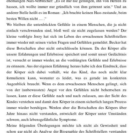
ehemaligen Nazi-Verbrecher: „Es ist mir nie gelungen, ihn von Herzen zu
hassen, ich wollte immer nur gründlich von ihm getrennt sein.“ Und an
anderer Stelle heißt es im Roman: „Ich brachte keinen Hass zustande, beim
besten Willen nicht … .“
Wo bleiben die unterdrückten Gefühle in einem Menschen, die ja nicht
einfach verschwunden sind, bloß weil sie nicht zugelassen werden? Der
kleine verfolgte Jerzy hat sich im Leben des erwachsenen Schriftstellers
immer wieder mit seinen vielen Fragen und Gefühlen gemeldet. Becker hat
diese Botschaften aber nicht entschlüsseln können. Da der Körper alle
unsere Erfahrungen und Erlebnisse speichert und somit unser Gedächtnis
ist, versucht er immer wieder, an die verdrängten Gefühle und Erlebnisse
zu erinnern. Aus der eigenen Erfahrung heraus habe ich den Eindruck, dass
der Körper sich dabei verhält, wie das Kind, das noch nicht klar
formulieren kann, worunter es leidet, was es gerade im konkreten
Augenblick braucht. Wenn es dem erwachsenen Menschen gelingt, sich
von der (unbewussten) Angst vor den Gefühlen nicht beherrschen zu
lassen, kann er diese Gefühle nach und nach zulassen, aus der Sicht des
Kindes verstehen und damit den Körper in einem sicherlich langen Prozess
immer wieder beruhigen. Werden aber die Botschaften des Körpers über
Jahre hinaus nicht verstanden, entwickelt der Körper unter Umständen
schwere, auch lebensgefährliche Symptome.
Meine folgenden Überlegungen möchte ich nicht als Gewissheit und
schon gar nicht als Analyse der Biographie des Schriftstellers verstanden