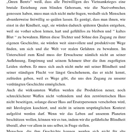
„Green Berets“ weiß, dass alle Freiwilligen des Vietnamkrieges eine
brutale Erziehung zum blinden Gehorsam, wie die Naziverbrecher,
genossen haben, muss man sich nicht mehr fragen, weshalb sich Menschen
absurderweise freiwillig so quälen lassen. Es genügt, dass man ihnen, wie
einst in der Kindheit, sagt, sie würden dadurch späteren Qualen entgehen,
weil sie vorher schon lernen, hart und gefühllos zu bleiben und “ kaltes
Blut “ zu bewahren. Hätten diese Töchter und Söhne den Zugang zu ihrer
eigenen Geschichte, sie würden weit sinnvollere und produktivere Wege
finden, um sich und die Welt vor realen Gefahren zu bewahren. Im
Unterschied zum Kind muss der Erwachsene nämlich nicht an seiner
Auflehnung, Empörung und seinem Schmerz über die ihm zugefügten
Leiden sterben. Er muss sich auch nicht mehr mit seiner Blindheit und
seiner ständigen Flucht vor längst Geschehenem, das er nicht kennt,
zufrieden geben, weil es Wege gibt, die uns den Zugang zu unserer
verdrängten Geschichte ermöglichen.
Auch die wirksamsten Waffen werden die Produktion neuer, noch
schrecklicherer Waffen nicht verhindern und den zerstörerischen Hass
nicht beseitigen, solange dieser Hass auf Ersatzpersonen verschoben wird,
mit Ideologien kaschiert, und nicht in seinem ursprünglichen Kontext
aufgelöst werden darf. Wenn wir das Leben auf unserem Planeten
beschützen wollen, können wir es tun, indem wir die gefährliche Blindheit
überall, aber vor allem in uns selber, in Frage stellen.
Menschen, die ihre Geschichte kennen, werden sich nicht für alte