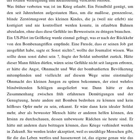
der totalen Verleugnung und Idealisierung verschont bleiben.
Was früher verboten war, ist im Krieg erlaubt. Ein Feindbild genügt, um
den seit Jahrzehnten aufgestauten Hass, um die maßlose, grenzenlose,
blinde Zerstörungswut des kleinen Kindes, die ja (weil nie erlebt) nie
korrigiert und nie kontrolliert werden konnte, in erlaubten Bahnen
abzuladen, ohne dass diese Gefühle ins Bewusstsein zu dringen brauchen.
Ein US-Pilot im Golfkrieg wurde einmal gefragt, was er nach der Rückkehr
von den Bombenangriffen empfinde. Eine Freude, dass er seinen Job gut
ausgeführt habe, sagte er. Sonst nichts?, wollte der Journalist wissen. Was
sollte denn sonst dabei sein ?, fragte der Soldat unberührt zurück. Hätte
dieser Mann fühlen dürfen, wären seine Gefühle nicht seit langem erfroren,
er hätte die Angst, Ohnmacht und Wut der bombardierten Bevölkerung
mitempfunden und vielleicht auf diesem Wege seine einstmalige
Ohnmacht des kleinen Jungen zu spüren bekommen, der einst wehrlos
blindwütenden Schlägen ausgeliefert war. Dann hätte er den
Zusammenhang zwischen früh erfahrenen Demütigungen und der
Genugtuung, heute andere mit Bomben bedrohen zu können und kein
hilfloses Opfer mehr zu sein, erkannt. Er wäre dann kein idealer Soldat
mehr, aber als bewusster Mensch hätte er anderen helfen können, den
Irrsinn zu durchschauen, dessen unbewusste Rädchen sie heute sind. Er
hätte mit anderen dazu beitragen können, dass Kriege verhindert werden
in Zukunft. Sie werden leider akzeptiert, weil es unzählige Menschen gibt,
für die das Leben wertlos und hassenswert ist, das eigene genau wie das