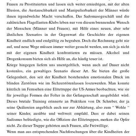
Frauen zu Prostituierten und lassen sich weiter erniedrigen, mit der alten
Illusion, die Austauschbarkeit und Manipulierbarkeit der Männer würde
ihnen irgendwelche Macht verschaffen. Das Sadomasogeschäft und die
zahlreichen Flagellanten-Klubs leben nur von diesem brennenden Wunsch
der Menschen (Männer und Frauen), mit Hilfe eines neuen, aber sehr
ähnlichen Szenarios in der Gegenwart die Geschichte der eigenen
Kindheit endlich und endgültig zu begraben. Doch die Rechnung geht nie
auf, und neue Wege müssen immer weiter gesucht werden, um sich ja nicht
mit der eigenen Kindheit konfrontieren zu müssen. Alkohol und
Drogenkonsum bieten sich als Hilfe an, die häufig teuer ist.
Kriege hingegen liefern uns unentgeltlich, wenn auch auf Dauer nicht
kostenlos, ein gewaltiges Szenario dieser Art. Sie bieten die große
Gelegenheit, den seit der Kindheit bestehenden emotionalen Druck im
blinden Zerstören wie im Sichzerstörenlassen loszuwerden. Man konnte
kürzlich im Fernsehen eine Elitetruppe der US-Armee beobachten, wie sie
für jeweilige Formen der Folter in der Gefangenschaft ausgebildet wird.
Dieses brutale Training erinnerte an Praktiken von Dr. Schreber, der ja
seine Quälereien angeblich auch nur zur Abhärtung, also zum “ Wohle “
seiner Kinder, ausübte und weltweit empfahl. Dass er dabei seinen
Sadismus befriedigte, wie die Offiziere der Elitetruppen, merken die Opfer
nicht. Zu dieser Truppe gehörten auch Frauen, alle Freiwillige.
Wenn man aus entsprechenden Nachforschungen über die Kindheiten der