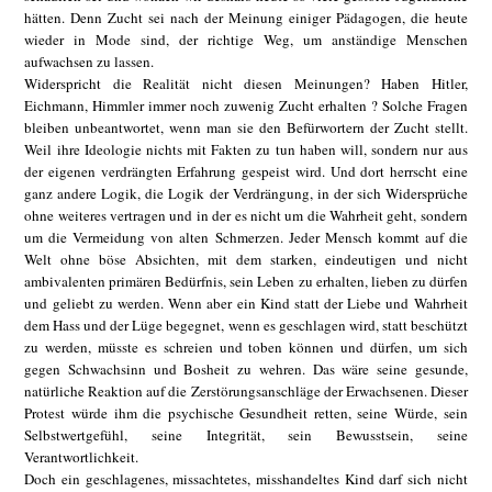
hätten. Denn Zucht sei nach der Meinung einiger Pädagogen, die heute
wieder in Mode sind, der richtige Weg, um anständige Menschen
aufwachsen zu lassen.
Widerspricht die Realität nicht diesen Meinungen? Haben Hitler,
Eichmann, Himmler immer noch zuwenig Zucht erhalten ? Solche Fragen
bleiben unbeantwortet, wenn man sie den Befürwortern der Zucht stellt.
Weil ihre Ideologie nichts mit Fakten zu tun haben will, sondern nur aus
der eigenen verdrängten Erfahrung gespeist wird. Und dort herrscht eine
ganz andere Logik, die Logik der Verdrängung, in der sich Widersprüche
ohne weiteres vertragen und in der es nicht um die Wahrheit geht, sondern
um die Vermeidung von alten Schmerzen. Jeder Mensch kommt auf die
Welt ohne böse Absichten, mit dem starken, eindeutigen und nicht
ambivalenten primären Bedürfnis, sein Leben zu erhalten, lieben zu dürfen
und geliebt zu werden. Wenn aber ein Kind statt der Liebe und Wahrheit
dem Hass und der Lüge begegnet, wenn es geschlagen wird, statt beschützt
zu werden, müsste es schreien und toben können und dürfen, um sich
gegen Schwachsinn und Bosheit zu wehren. Das wäre seine gesunde,
natürliche Reaktion auf die Zerstörungsanschläge der Erwachsenen. Dieser
Protest würde ihm die psychische Gesundheit retten, seine Würde, sein
Selbstwertgefühl, seine Integrität, sein Bewusstsein, seine
Verantwortlichkeit.
Doch ein geschlagenes, missachtetes, misshandeltes Kind darf sich nicht