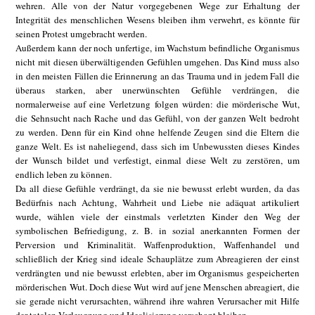
wehren. Alle von der Natur vorgegebenen Wege zur Erhaltung der
Integrität des menschlichen Wesens bleiben ihm verwehrt, es könnte für
seinen Protest umgebracht werden.
Außerdem kann der noch unfertige, im Wachstum befindliche Organismus
nicht mit diesen überwältigenden Gefühlen umgehen. Das Kind muss also
in den meisten Fällen die Erinnerung an das Trauma und in jedem Fall die
überaus starken, aber unerwünschten Gefühle verdrängen, die
normalerweise auf eine Verletzung folgen würden: die mörderische Wut,
die Sehnsucht nach Rache und das Gefühl, von der ganzen Welt bedroht
zu werden. Denn für ein Kind ohne helfende Zeugen sind die Eltern die
ganze Welt. Es ist naheliegend, dass sich im Unbewussten dieses Kindes
der Wunsch bildet und verfestigt, einmal diese Welt zu zerstören, um
endlich leben zu können.
Da all diese Gefühle verdrängt, da sie nie bewusst erlebt wurden, da das
Bedürfnis nach Achtung, Wahrheit und Liebe nie adäquat artikuliert
wurde, wählen viele der einstmals verletzten Kinder den Weg der
symbolischen Befriedigung, z. B. in sozial anerkannten Formen der
Perversion und Kriminalität. Waffenproduktion, Waffenhandel und
schließlich der Krieg sind ideale Schauplätze zum Abreagieren der einst
verdrängten und nie bewusst erlebten, aber im Organismus gespeicherten
mörderischen Wut. Doch diese Wut wird auf jene Menschen abreagiert, die
sie gerade nicht verursachten, während ihre wahren Verursacher mit Hilfe