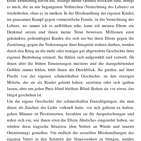
keine Erinnerung davon hat, solange meine Gefühle blockiert sind, drängt
es mich, die an mir begangenen Verbrechen (Vernichtung des Lebens) zu
wiederholen, ohne es zu merken. In der Misshandlung der eigenen Kinder,
im grausamen Kampf gegen vermeintliche Feinde, in der Vernichtung des
Lebens, wo immer ich es aufblühen sehe, kann ich meinen Eltern ein
Denkmal setzen und ihnen meine Treue beweisen. Millionen einst
gekränkter, gedemütigter Kinder, die sich nie bei ihren Eltern gegen die
Zerstörung, gegen die Verletzungen ihrer Integrität wehren durften, werden
durch den Krieg an die mehr oder weniger gut abgewehrte Geschichte ihrer
eigenen Bedrohung erinnert. Sie fühlen sich aufgewühlt und verwirrt. Da
ihnen aber die frühen Erinnerungen meistens und die dazugehörenden
Gefühle immer fehlen, fehlt ihnen der Durchblick. Sie greifen, auf ihrer
Flucht von der eigenen schmerzhaften Geschichte, zu den einzigen
Mitteln, die sie als Kinder gelernt haben: zerstören oder sich quälen
lassen, aber um jeden Preis blind bleiben. Blind fliehen sie vor etwas, das
längst geschehen ist.
Um die eigene Geschichte der schmerzhaften Erniedrigungen, die man
ihnen als Zeichen der Liebe verkauft hatte, vor sich geheim zu halten,
gehen Männer zu Prostituierten, bezahlen sie für Auspeitschungen und
reden sich ein, wie ihnen einst die Eltern Ähnliches eingeredet haben, sie
würden diese tragische Situation (den Verlust an Würde und innerer
Orientierung) genießen. Um endlich die sexuellen Misshandlungen des
eigenen Vaters in den Schatten der Vergessenheit zu bringen, werden