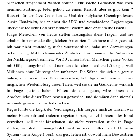
Menschen umgebracht werden sollten? Für solche Gedanken war eben
niemand zuständig. Jeder gehört zu einem Ressort, aber es gibt kein “
Ressort für Unnütze Gedanken „. Und der belgische Chemieprofessor,
Aubin Hendrickx, hat er nicht die UNO und verschiedene Regierungen
über diese tödliche Gefahr informiert? Warum stieß er auf taube Ohren?
Junge Menschen von heute stellen fassungslos diese Fragen, und sie
erhalten immer wieder die gleichen Antworten: “ Ich habe nichts gewusst,
ich war nicht zuständig, nicht verantwortlich, habe nur Anweisungen
bekommen „. Mit beklemmender Ähnlichkeit wird man an die Antworten
der Nachkriegszeit erinnert. Vor 50 Jahren haben Menschen ganze Völker
mit Giftgas umgebracht und nannten dies eine “ saubere Lösung „, weil
Millionen ohne Blutvergießen umkamen. Die Söhne, die sich nie getraut
haben, die Taten ihrer Väter anzusehen, beteiligen sich nun an einer
möglichen Wiederholung dieser Taten, weil sie sie im Grunde nie wirklich
in Frage gestellt haben. Hätten sie dies getan, wäre ihnen das
Abscheuliche dieser Taten bewusst geworden, und sie wären dann niemals
imstande gewesen, diese fortzusetzen.
Regie führte die Logik der Verdrängung: Ich weigere mich zu wissen, was
meine Eltern mir und anderen angetan haben, ich will ihnen alles blind
verzeihen, will nicht hinschauen, sie nicht verurteilen, nicht in Frage
stellen, sie bleiben unangetastet, weil sie meine Eltern sind. Da mein
System (mein Körper) weiß, was geschehen ist, obwohl mein Bewusstsein