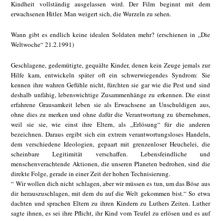
Kindheit vollständig ausgelassen wird. Der Film beginnt mit dem
erwachsenen Hitler. Man weigert sich, die Wurzeln zu sehen.
Wann gibt es endlich keine idealen Soldaten mehr? (erschienen in „Die
Weltwoche“ 21.2.1991)
Geschlagene, gedemütigte, gequälte Kinder, denen kein Zeuge jemals zur
Hilfe kam, entwickeln später oft ein schwerwiegendes Syndrom: Sie
kennen ihre wahren Gefühle nicht, fürchten sie gar wie die Pest und sind
deshalb unfähig, lebenswichtige Zusammenhänge zu erkennen. Die einst
erfahrene Grausamkeit leben sie als Erwachsene an Unschuldigen aus,
ohne dies zu merken und ohne dafür die Verantwortung zu übernehmen,
weil sie sie, wie einst ihre Eltern, als „Erlösung“ für die anderen
bezeichnen. Daraus ergibt sich ein extrem verantwortungsloses Handeln,
dem verschiedene Ideologien, gepaart mit grenzenloser Heuchelei, die
scheinbare Legitimität verschaffen. Lebensfeindliche und
menschenverachtende Aktionen, die unseren Planeten bedrohen, sind die
direkte Folge, gerade in einer Zeit der hohen Technisierung.
“ Wir wollen dich nicht schlagen, aber wir müssen es tun, um das Böse aus
dir herauszuschlagen, mit dem du auf die Welt gekommen bist.“ So etwa
dachten und sprachen Eltern zu ihren Kindern zu Luthers Zeiten. Luther
sagte ihnen, es sei ihre Pflicht, ihr Kind vom Teufel zu erlösen und es auf