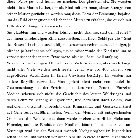
diese Weise gut und fromm zu machen. Das glaubten sie. Sie wussten
nicht, dass Martin Luther, der als Kind mit erbarmungsloser Strenge von
seiner Mutter gezüchtigt worden war, diese Form der Erziehung bejahte,
um das Bild einer guten und liebenden Mutter zu erhalten, das er sich mit
Hilfe der Verdrängung kreieren konnte.
Sie glaubten ihm und wussten folglich nicht, dass sie, statt den „Teufel “
aus ihrem unschuldigen Kind auszutreiben, mit ihren Schlägen die “ Saat
des Bösen “ in einem unschuldigen Lebewesen verbreiteten. Je heftiger, je
blinder, je häufiger sie schlugen, um so böser wurde das Kind und um so
zerstörerischer der spätere Erwachsene, als die “ Saat “ voll aufging.
Wissen es die heutigen Eltern besser? Viele wissen es, aber noch lange
nicht alle. Viele werden noch heute, genau wie vor 400 Jahren, von
angeblichen Autoritäten in ihrem Unwissen bestätigt. Es werden nur
andere Begriffe verwendet. Man spricht nicht mehr vom Teufel im
Zusammenhang mit der Erziehung, sondern von “ Genen „. Einzelne
Medien scheuen sich nicht, die Geschichte des letzten Weltkrieges und
deren Lehre vollständig zu ignorieren, und berichten ihren Lesern, von
jeglichem Fortschritt unberührt, dass Kriminalität und Geisteskrankheit
auf Gene zurückzuführen seien. Wenn der Mensch mit entsprechenden
Genen auf die Welt komme, dann werde er eben zum Hitler, Eichmann,
Himmler, und die Einflüsse der Kindheit hätten damit nichts zu tun.
Verteidigt wird die alte Weisheit, wonach Nachgiebigkeit im Jugendalter
schädlich sei und wonach wir deshalb heute so viele gestörte Jugendliche