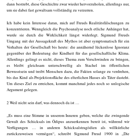
dann bestrebt, diese Geschichte zwar wieder hervorzuholen, allerdings nur,
um sie dabei fast gewaltsam vollständig zu verzerren.
Ich habe kein Interesse daran, mich auf Freuds Realitätsfälschungen zu
konzentrieren. Wenngleich die Psychoanalyse noch etliche Anhänger hat,
wurde sie durch die Wirklichkeit längst widerlegt. Sigmund Freuds
Umgang mit der Aussagekraft des Mythos ist aber symptomatisch für ein
Verhalten der Gesellschaft bis heute: die annähernd lückenlose Ignoranz
gegenüber der Bedeutung der Kindheit für das gesellschaftliche Klima.
Allerdings gelingt es nicht, dieses Thema zum Verschwinden zu bringen,
es bleibt gleichsam unterschwellig als Stachel im öffentlichen
Bewusstsein und treibt Menschen dazu, die Fakten solange zu verdrehen,
bis das Kind als Projektionsfläche des elterlichen Hasses als Täter dasteht.
Um dieses Ziel zu erreichen, kommt manchmal jedes noch so unlogische
Argument gelegen.
2 Weil nicht sein darf, was dennoch da ist …
„Es muss eine Stimme in unserem Inneren geben, welche die zwingende
Gewalt des Schicksals im Ödipus anzuerkennen bereit ist, während wir
Verfügungen … in anderen Schicksalstragödien als willkürliche
zurückzuweisen vermögen“, schreibt Sigmund Freud 1900 in „Die