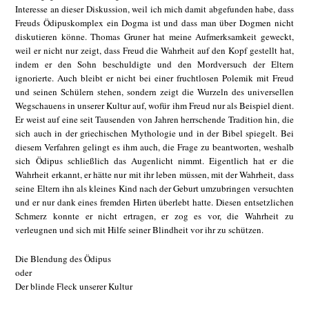
Interesse an dieser Diskussion, weil ich mich damit abgefunden habe, dass
Freuds Ödipuskomplex ein Dogma ist und dass man über Dogmen nicht
diskutieren könne. Thomas Gruner hat meine Aufmerksamkeit geweckt,
weil er nicht nur zeigt, dass Freud die Wahrheit auf den Kopf gestellt hat,
indem er den Sohn beschuldigte und den Mordversuch der Eltern
ignorierte. Auch bleibt er nicht bei einer fruchtlosen Polemik mit Freud
und seinen Schülern stehen, sondern zeigt die Wurzeln des universellen
Wegschauens in unserer Kultur auf, wofür ihm Freud nur als Beispiel dient.
Er weist auf eine seit Tausenden von Jahren herrschende Tradition hin, die
sich auch in der griechischen Mythologie und in der Bibel spiegelt. Bei
diesem Verfahren gelingt es ihm auch, die Frage zu beantworten, weshalb
sich Ödipus schließlich das Augenlicht nimmt. Eigentlich hat er die
Wahrheit erkannt, er hätte nur mit ihr leben müssen, mit der Wahrheit, dass
seine Eltern ihn als kleines Kind nach der Geburt umzubringen versuchten
und er nur dank eines fremden Hirten überlebt hatte. Diesen entsetzlichen
Schmerz konnte er nicht ertragen, er zog es vor, die Wahrheit zu
verleugnen und sich mit Hilfe seiner Blindheit vor ihr zu schützen.
Die Blendung des Ödipus
oder
Der blinde Fleck unserer Kultur