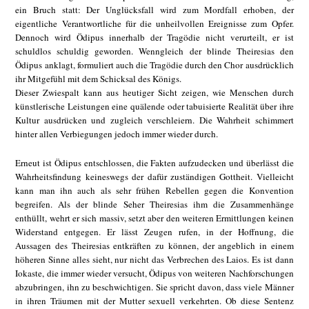
ein Bruch statt: Der Unglücksfall wird zum Mordfall erhoben, der
eigentliche Verantwortliche für die unheilvollen Ereignisse zum Opfer.
Dennoch wird Ödipus innerhalb der Tragödie nicht verurteilt, er ist
schuldlos schuldig geworden. Wenngleich der blinde Theiresias den
Ödipus anklagt, formuliert auch die Tragödie durch den Chor ausdrücklich
ihr Mitgefühl mit dem Schicksal des Königs.
Dieser Zwiespalt kann aus heutiger Sicht zeigen, wie Menschen durch
künstlerische Leistungen eine quälende oder tabuisierte Realität über ihre
Kultur ausdrücken und zugleich verschleiern. Die Wahrheit schimmert
hinter allen Verbiegungen jedoch immer wieder durch.
Erneut ist Ödipus entschlossen, die Fakten aufzudecken und überlässt die
Wahrheitsfindung keineswegs der dafür zuständigen Gottheit. Vielleicht
kann man ihn auch als sehr frühen Rebellen gegen die Konvention
begreifen. Als der blinde Seher Theiresias ihm die Zusammenhänge
enthüllt, wehrt er sich massiv, setzt aber den weiteren Ermittlungen keinen
Widerstand entgegen. Er lässt Zeugen rufen, in der Hoffnung, die
Aussagen des Theiresias entkräften zu können, der angeblich in einem
höheren Sinne alles sieht, nur nicht das Verbrechen des Laios. Es ist dann
Iokaste, die immer wieder versucht, Ödipus von weiteren Nachforschungen
abzubringen, ihn zu beschwichtigen. Sie spricht davon, dass viele Männer
in ihren Träumen mit der Mutter sexuell verkehrten. Ob diese Sentenz