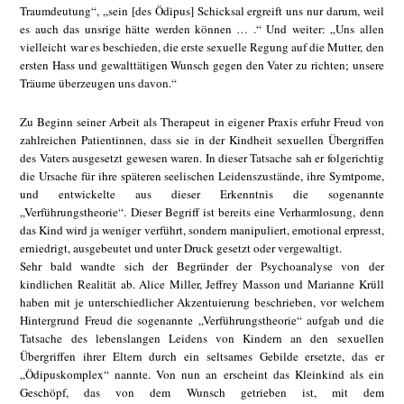
Traumdeutung“, „sein [des Ödipus] Schicksal ergreift uns nur darum, weil
es auch das unsrige hätte werden können … .“ Und weiter: „Uns allen
vielleicht war es beschieden, die erste sexuelle Regung auf die Mutter, den
ersten Hass und gewalttätigen Wunsch gegen den Vater zu richten; unsere
Träume überzeugen uns davon.“
Zu Beginn seiner Arbeit als Therapeut in eigener Praxis erfuhr Freud von
zahlreichen Patientinnen, dass sie in der Kindheit sexuellen Übergriffen
des Vaters ausgesetzt gewesen waren. In dieser Tatsache sah er folgerichtig
die Ursache für ihre späteren seelischen Leidenszustände, ihre Symtpome,
und entwickelte aus dieser Erkenntnis die sogenannte
„Verführungstheorie“. Dieser Begriff ist bereits eine Verharmlosung, denn
das Kind wird ja weniger verführt, sondern manipuliert, emotional erpresst,
erniedrigt, ausgebeutet und unter Druck gesetzt oder vergewaltigt.
Sehr bald wandte sich der Begründer der Psychoanalyse von der
kindlichen Realität ab. Alice Miller, Jeffrey Masson und Marianne Krüll
haben mit je unterschiedlicher Akzentuierung beschrieben, vor welchem
Hintergrund Freud die sogenannte „Verführungstheorie“ aufgab und die
Tatsache des lebenslangen Leidens von Kindern an den sexuellen
Übergriffen ihrer Eltern durch ein seltsames Gebilde ersetzte, das er
„Ödipuskomplex“ nannte. Von nun an erscheint das Kleinkind als ein
Geschöpf, das von dem Wunsch getrieben ist, mit dem