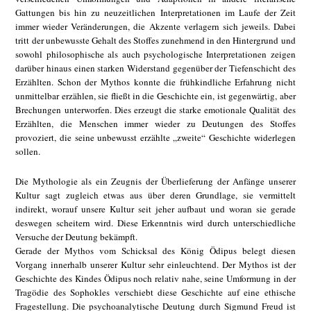
Gattungen bis hin zu neuzeitlichen Interpretationen im Laufe der Zeit
immer wieder Veränderungen, die Akzente verlagern sich jeweils. Dabei
tritt der unbewusste Gehalt des Stoffes zunehmend in den Hintergrund und
sowohl philosophische als auch psychologische Interpretationen zeigen
darüber hinaus einen starken Widerstand gegenüber der Tiefenschicht des
Erzählten. Schon der Mythos konnte die frühkindliche Erfahrung nicht
unmittelbar erzählen, sie fließt in die Geschichte ein, ist gegenwärtig, aber
Brechungen unterworfen. Dies erzeugt die starke emotionale Qualität des
Erzählten, die Menschen immer wieder zu Deutungen des Stoffes
provoziert, die seine unbewusst erzählte „zweite“ Geschichte widerlegen
sollen.
Die Mythologie als ein Zeugnis der Überlieferung der Anfänge unserer
Kultur sagt zugleich etwas aus über deren Grundlage, sie vermittelt
indirekt, worauf unsere Kultur seit jeher aufbaut und woran sie gerade
deswegen scheitern wird. Diese Erkenntnis wird durch unterschiedliche
Versuche der Deutung bekämpft.
Gerade der Mythos vom Schicksal des König Ödipus belegt diesen
Vorgang innerhalb unserer Kultur sehr einleuchtend. Der Mythos ist der
Geschichte des Kindes Ödipus noch relativ nahe, seine Umformung in der
Tragödie des Sophokles verschiebt diese Geschichte auf eine ethische
Fragestellung. Die psychoanalytische Deutung durch Sigmund Freud ist