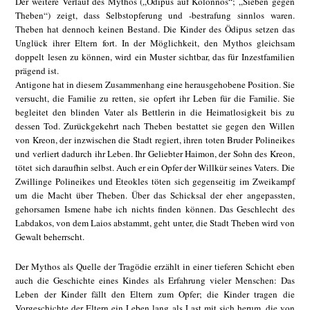
Der weitere Verlauf des Mythos („Ödipus auf Kolonnos“; „Sieben gegen
Theben“) zeigt, dass Selbstopferung und -bestrafung sinnlos waren.
Theben hat dennoch keinen Bestand. Die Kinder des Ödipus setzen das
Unglück ihrer Eltern fort. In der Möglichkeit, den Mythos gleichsam
doppelt lesen zu können, wird ein Muster sichtbar, das für Inzestfamilien
prägend ist.
Antigone hat in diesem Zusammenhang eine herausgehobene Position. Sie
versucht, die Familie zu retten, sie opfert ihr Leben für die Familie. Sie
begleitet den blinden Vater als Bettlerin in die Heimatlosigkeit bis zu
dessen Tod. Zurückgekehrt nach Theben bestattet sie gegen den Willen
von Kreon, der inzwischen die Stadt regiert, ihren toten Bruder Polineikes
und verliert dadurch ihr Leben. Ihr Geliebter Haimon, der Sohn des Kreon,
tötet sich daraufhin selbst. Auch er ein Opfer der Willkür seines Vaters. Die
Zwillinge Polineikes und Eteokles töten sich gegenseitig im Zweikampf
um die Macht über Theben. Über das Schicksal der eher angepassten,
gehorsamen Ismene habe ich nichts finden können. Das Geschlecht des
Labdakos, von dem Laios abstammt, geht unter, die Stadt Theben wird von
Gewalt beherrscht.
Der Mythos als Quelle der Tragödie erzählt in einer tieferen Schicht eben
auch die Geschichte eines Kindes als Erfahrung vieler Menschen: Das
Leben der Kinder fällt den Eltern zum Opfer; die Kinder tragen die
Vorgeschichte der Eltern ein Leben lang als Last mit sich herum, die von