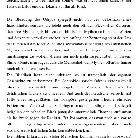
Hass des Laios und der Iokaste auf ihn als Kind.
Die Blendung des Ödipus spiegelt nicht nur den Selbsthass eines
Inzestkindes, sondern vielleicht auch den blinden Fleck aller Kulturen,
den ihre Mythen (bis hin zu den biblischen Mythen) mit vielen Worten
und Sätzen zu verhüllen suchen: Am Anfang der Zerstörung steht der Hass
der Eltern auf das Kind. Auch die Psychoanalyse hat lediglich einen neuen
Mythos kreiert, unter dem Vorwand, in den Untergrund unserer Kultur
hinabsteigen zu wollen, diesen nur noch mehr zugeschüttet. In diesem
Sinne könnte man sagen, dass die Menschheit den Mythen offenbar immer
noch nicht entwachsen ist.
Die Blindheit kann nicht schützen, es ist unmöglich, der eigenen
Geschichte zu entkommen. Bei Sophokles spricht Ödipus eindrucksvoll
über seine verzweifelten und vergeblichen Versuche, den Fluch des
delphischen Orakels zu umgehen. Und auch der Freudsche Versuch, mit
Hilfe einer aufgeblähten, ins Pompöse gesteigerten Theorie einfache
Fakten zum Verschwinden zu bringen, musste misslingen und spiegelt
lediglich den scheelen Blick jener, die unermüdlich Theorien auftürmen
als Bollwerk gegen die Realität. Ein Phänomen, das man nach wie vor so
oft in psychologischen oder psychologisierenden, aber auch
sozialwissenschaftlichen Schriften entdecken kann.
Die frühen Erfahrungen vieler Menschen kommen (zumeist unbewusst)