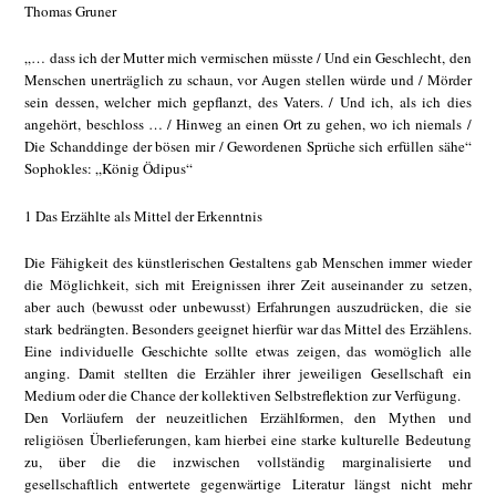
Thomas Gruner
„… dass ich der Mutter mich vermischen müsste / Und ein Geschlecht, den
Menschen unerträglich zu schaun, vor Augen stellen würde und / Mörder
sein dessen, welcher mich gepflanzt, des Vaters. / Und ich, als ich dies
angehört, beschloss … / Hinweg an einen Ort zu gehen, wo ich niemals /
Die Schanddinge der bösen mir / Gewordenen Sprüche sich erfüllen sähe“
Sophokles: „König Ödipus“
1 Das Erzählte als Mittel der Erkenntnis
Die Fähigkeit des künstlerischen Gestaltens gab Menschen immer wieder
die Möglichkeit, sich mit Ereignissen ihrer Zeit auseinander zu setzen,
aber auch (bewusst oder unbewusst) Erfahrungen auszudrücken, die sie
stark bedrängten. Besonders geeignet hierfür war das Mittel des Erzählens.
Eine individuelle Geschichte sollte etwas zeigen, das womöglich alle
anging. Damit stellten die Erzähler ihrer jeweiligen Gesellschaft ein
Medium oder die Chance der kollektiven Selbstreflektion zur Verfügung.
Den Vorläufern der neuzeitlichen Erzählformen, den Mythen und
religiösen Überlieferungen, kam hierbei eine starke kulturelle Bedeutung
zu, über die die inzwischen vollständig marginalisierte und
gesellschaftlich entwertete gegenwärtige Literatur längst nicht mehr