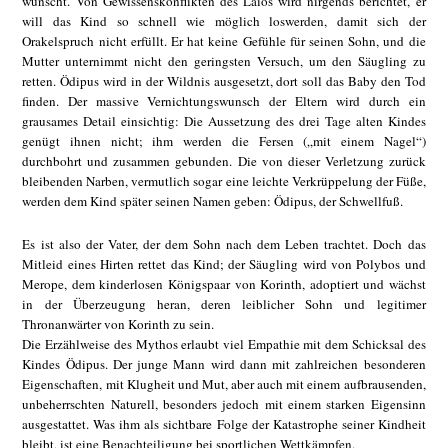
wünscht. Von Gewissenskonflikten des Laios wird nirgends berichtet, er
will das Kind so schnell wie möglich loswerden, damit sich der
Orakelspruch nicht erfüllt. Er hat keine Gefühle für seinen Sohn, und die
Mutter unternimmt nicht den geringsten Versuch, um den Säugling zu
retten. Ödipus wird in der Wildnis ausgesetzt, dort soll das Baby den Tod
finden. Der massive Vernichtungswunsch der Eltern wird durch ein
grausames Detail einsichtig: Die Aussetzung des drei Tage alten Kindes
genügt ihnen nicht; ihm werden die Fersen („mit einem Nagel“)
durchbohrt und zusammen gebunden. Die von dieser Verletzung zurück
bleibenden Narben, vermutlich sogar eine leichte Verkrüppelung der Füße,
werden dem Kind später seinen Namen geben: Ödipus, der Schwellfuß.
Es ist also der Vater, der dem Sohn nach dem Leben trachtet. Doch das
Mitleid eines Hirten rettet das Kind; der Säugling wird von Polybos und
Merope, dem kinderlosen Königspaar von Korinth, adoptiert und wächst
in der Überzeugung heran, deren leiblicher Sohn und legitimer
Thronanwärter von Korinth zu sein.
Die Erzählweise des Mythos erlaubt viel Empathie mit dem Schicksal des
Kindes Ödipus. Der junge Mann wird dann mit zahlreichen besonderen
Eigenschaften, mit Klugheit und Mut, aber auch mit einem aufbrausenden,
unbeherrschten Naturell, besonders jedoch mit einem starken Eigensinn
ausgestattet. Was ihm als sichtbare Folge der Katastrophe seiner Kindheit
bleibt, ist eine Benachteiligung bei sportlichen Wettkämpfen.