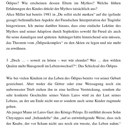
Ödipus? Wie erscheinen dessen Eltern im Mythos? Welche frühen
Erfahrungen des Kindes drückt der Mythos tatsächlich aus?
Alice Miller hat bereits 1981 in „Du sollst nicht merken“ auf die (gelinde
gesagt) befremdlichen Aspekte der Freudschen Interpretation der Tragödie
hingewiesen. Ich meine darüber hinaus, dass eine einfache Lektüre des
Mythos und seiner Adaption durch Sophokles sowohl für Freud als auch
für seine damaligen und späteren Anhänger hätte hinreichend sein müssen,
das Theorem vom „Ödipuskomplex“ zu den Akten zu legen und nie mehr
zu erwähnen.
3 „Doch … – soweit zu hören – wer wär elender? Wer … den wilden
Qualen mehr Hausgenoß im Lebenswechsel?“: Das Schicksal des Ödipus
Wie bei vielen Kindern ist das Leben des Ödipus bereits vor seiner Geburt
gezeichnet. Aber weder die Götter oder eine Weissagung noch ein
unbewusster Trieb ziehen ihn in eine heillose Verstrickung, sondern die
sehr konkrete Geschichte seines Vaters Laios wird zu der Last seines
Lebens, an der am Ende nicht nur er sondern auch seine Kinder zugrunde
gehen.
Als junger Mann ist Laios Gast des Königs Pelops. Er entführt dessen Sohn
Chrysippos und „behandelte“ ihn „auf so entwürdigende Weise, dass sich
der Knabe, der vor Scham nicht aus noch ein wusste, das Leben nahm.“