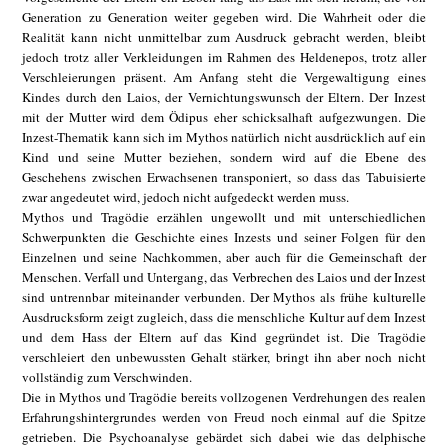
Generation zu Generation weiter gegeben wird. Die Wahrheit oder die
Realität kann nicht unmittelbar zum Ausdruck gebracht werden, bleibt
jedoch trotz aller Verkleidungen im Rahmen des Heldenepos, trotz aller
Verschleierungen präsent. Am Anfang steht die Vergewaltigung eines
Kindes durch den Laios, der Vernichtungswunsch der Eltern. Der Inzest
mit der Mutter wird dem Ödipus eher schicksalhaft aufgezwungen. Die
Inzest-Thematik kann sich im Mythos natürlich nicht ausdrücklich auf ein
Kind und seine Mutter beziehen, sondern wird auf die Ebene des
Geschehens zwischen Erwachsenen transponiert, so dass das Tabuisierte
zwar angedeutet wird, jedoch nicht aufgedeckt werden muss.
Mythos und Tragödie erzählen ungewollt und mit unterschiedlichen
Schwerpunkten die Geschichte eines Inzests und seiner Folgen für den
Einzelnen und seine Nachkommen, aber auch für die Gemeinschaft der
Menschen. Verfall und Untergang, das Verbrechen des Laios und der Inzest
sind untrennbar miteinander verbunden. Der Mythos als frühe kulturelle
Ausdrucksform zeigt zugleich, dass die menschliche Kultur auf dem Inzest
und dem Hass der Eltern auf das Kind gegründet ist. Die Tragödie
verschleiert den unbewussten Gehalt stärker, bringt ihn aber noch nicht
vollständig zum Verschwinden.
Die in Mythos und Tragödie bereits vollzogenen Verdrehungen des realen
Erfahrungshintergrundes werden von Freud noch einmal auf die Spitze
getrieben. Die Psychoanalyse gebärdet sich dabei wie das delphische