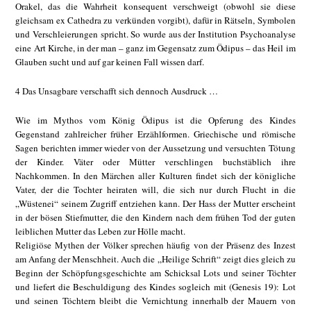
Orakel, das die Wahrheit konsequent verschweigt (obwohl sie diese
gleichsam ex Cathedra zu verkünden vorgibt), dafür in Rätseln, Symbolen
und Verschleierungen spricht. So wurde aus der Institution Psychoanalyse
eine Art Kirche, in der man – ganz im Gegensatz zum Ödipus – das Heil im
Glauben sucht und auf gar keinen Fall wissen darf.
4 Das Unsagbare verschafft sich dennoch Ausdruck …
Wie im Mythos vom König Ödipus ist die Opferung des Kindes
Gegenstand zahlreicher früher Erzählformen. Griechische und römische
Sagen berichten immer wieder von der Aussetzung und versuchten Tötung
der Kinder. Väter oder Mütter verschlingen buchstäblich ihre
Nachkommen. In den Märchen aller Kulturen findet sich der königliche
Vater, der die Tochter heiraten will, die sich nur durch Flucht in die
„Wüstenei“ seinem Zugriff entziehen kann. Der Hass der Mutter erscheint
in der bösen Stiefmutter, die den Kindern nach dem frühen Tod der guten
leiblichen Mutter das Leben zur Hölle macht.
Religiöse Mythen der Völker sprechen häufig von der Präsenz des Inzest
am Anfang der Menschheit. Auch die „Heilige Schrift“ zeigt dies gleich zu
Beginn der Schöpfungsgeschichte am Schicksal Lots und seiner Töchter
und liefert die Beschuldigung des Kindes sogleich mit (Genesis 19): Lot
und seinen Töchtern bleibt die Vernichtung innerhalb der Mauern von