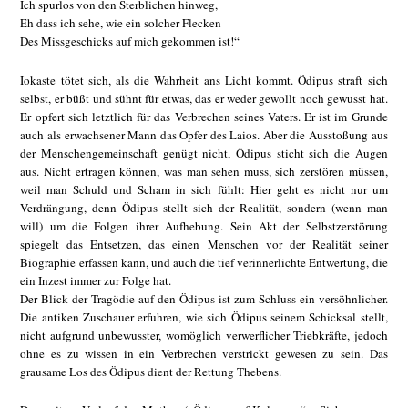
Ich spurlos von den Sterblichen hinweg,
Eh dass ich sehe, wie ein solcher Flecken
Des Missgeschicks auf mich gekommen ist!“
Iokaste tötet sich, als die Wahrheit ans Licht kommt. Ödipus straft sich
selbst, er büßt und sühnt für etwas, das er weder gewollt noch gewusst hat.
Er opfert sich letztlich für das Verbrechen seines Vaters. Er ist im Grunde
auch als erwachsener Mann das Opfer des Laios. Aber die Ausstoßung aus
der Menschengemeinschaft genügt nicht, Ödipus sticht sich die Augen
aus. Nicht ertragen können, was man sehen muss, sich zerstören müssen,
weil man Schuld und Scham in sich fühlt: Hier geht es nicht nur um
Verdrängung, denn Ödipus stellt sich der Realität, sondern (wenn man
will) um die Folgen ihrer Aufhebung. Sein Akt der Selbstzerstörung
spiegelt das Entsetzen, das einen Menschen vor der Realität seiner
Biographie erfassen kann, und auch die tief verinnerlichte Entwertung, die
ein Inzest immer zur Folge hat.
Der Blick der Tragödie auf den Ödipus ist zum Schluss ein versöhnlicher.
Die antiken Zuschauer erfuhren, wie sich Ödipus seinem Schicksal stellt,
nicht aufgrund unbewusster, womöglich verwerflicher Triebkräfte, jedoch
ohne es zu wissen in ein Verbrechen verstrickt gewesen zu sein. Das
grausame Los des Ödipus dient der Rettung Thebens.