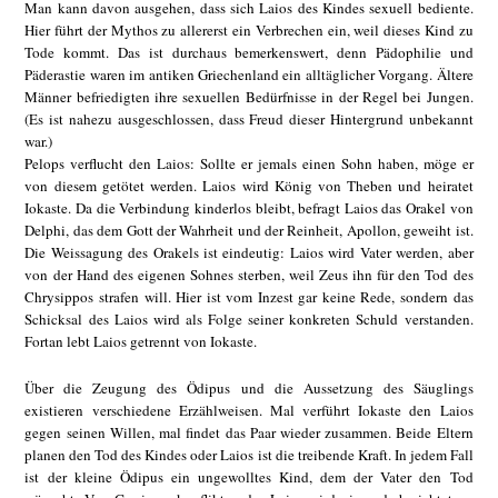
Man kann davon ausgehen, dass sich Laios des Kindes sexuell bediente.
Hier führt der Mythos zu allererst ein Verbrechen ein, weil dieses Kind zu
Tode kommt. Das ist durchaus bemerkenswert, denn Pädophilie und
Päderastie waren im antiken Griechenland ein alltäglicher Vorgang. Ältere
Männer befriedigten ihre sexuellen Bedürfnisse in der Regel bei Jungen.
(Es ist nahezu ausgeschlossen, dass Freud dieser Hintergrund unbekannt
war.)
Pelops verflucht den Laios: Sollte er jemals einen Sohn haben, möge er
von diesem getötet werden. Laios wird König von Theben und heiratet
Iokaste. Da die Verbindung kinderlos bleibt, befragt Laios das Orakel von
Delphi, das dem Gott der Wahrheit und der Reinheit, Apollon, geweiht ist.
Die Weissagung des Orakels ist eindeutig: Laios wird Vater werden, aber
von der Hand des eigenen Sohnes sterben, weil Zeus ihn für den Tod des
Chrysippos strafen will. Hier ist vom Inzest gar keine Rede, sondern das
Schicksal des Laios wird als Folge seiner konkreten Schuld verstanden.
Fortan lebt Laios getrennt von Iokaste.
Über die Zeugung des Ödipus und die Aussetzung des Säuglings
existieren verschiedene Erzählweisen. Mal verführt Iokaste den Laios
gegen seinen Willen, mal findet das Paar wieder zusammen. Beide Eltern
planen den Tod des Kindes oder Laios ist die treibende Kraft. In jedem Fall
ist der kleine Ödipus ein ungewolltes Kind, dem der Vater den Tod