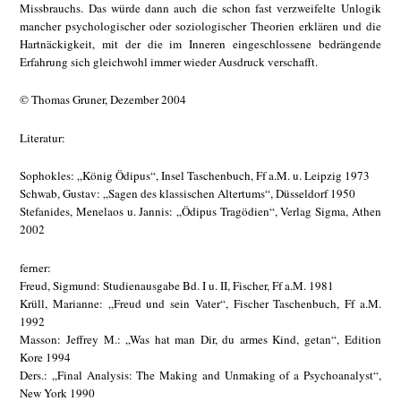
Missbrauchs. Das würde dann auch die schon fast verzweifelte Unlogik
mancher psychologischer oder soziologischer Theorien erklären und die
Hartnäckigkeit, mit der die im Inneren eingeschlossene bedrängende
Erfahrung sich gleichwohl immer wieder Ausdruck verschafft.
© Thomas Gruner, Dezember 2004
Literatur:
Sophokles: „König Ödipus“, Insel Taschenbuch, Ff a.M. u. Leipzig 1973
Schwab, Gustav: „Sagen des klassischen Altertums“, Düsseldorf 1950
Stefanides, Menelaos u. Jannis: „Ödipus Tragödien“, Verlag Sigma, Athen
2002
ferner:
Freud, Sigmund: Studienausgabe Bd. I u. II, Fischer, Ff a.M. 1981
Krüll, Marianne: „Freud und sein Vater“, Fischer Taschenbuch, Ff a.M.
1992
Masson: Jeffrey M.: „Was hat man Dir, du armes Kind, getan“, Edition
Kore 1994
Ders.: „Final Analysis: The Making and Unmaking of a Psychoanalyst“,
New York 1990