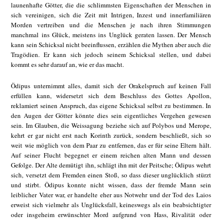
launenhafte Götter, die die schlimmsten Eigenschaften der Menschen in
sich vereinigen, sich die Zeit mit Intrigen, Inzest und innerfamiliären
Morden vertreiben und die Menschen je nach ihren Stimmungen
manchmal ins Glück, meistens ins Unglück geraten lassen. Der Mensch
kann sein Schicksal nicht beeinflussen, erzählen die Mythen aber auch die
Tragödien. Er kann sich jedoch seinem Schicksal stellen, und dabei
kommt es sehr darauf an, wie er das macht.
Ödipus unternimmt alles, damit sich der Orakelspruch auf keinen Fall
erfüllen kann, widersetzt sich dem Beschluss des Gottes Apollon,
reklamiert seinen Anspruch, das eigene Schicksal selbst zu bestimmen. In
den Augen der Götter könnte dies sein eigentliches Vergehen gewesen
sein. Im Glauben, die Weissagung beziehe sich auf Polybos und Merope,
kehrt er gar nicht erst nach Korinth zurück, sondern beschließt, sich so
weit wie möglich von dem Paar zu entfernen, das er für seine Eltern hält.
Auf seiner Flucht begegnet er einem reichen alten Mann und dessen
Gefolge. Der Alte demütigt ihn, schlägt ihn mit der Peitsche; Ödipus wehrt
sich, versetzt dem Fremden einen Stoß, so dass dieser unglücklich stürzt
und stirbt. Ödipus konnte nicht wissen, dass der fremde Mann sein
leiblicher Vater war, er handelte eher aus Notwehr und der Tod des Laios
erweist sich vielmehr als Unglücksfall, keineswegs als ein beabsichtigter
oder insgeheim erwünschter Mord aufgrund von Hass, Rivalität oder