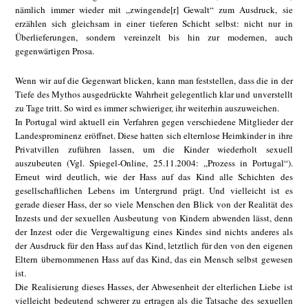
nämlich immer wieder mit „zwingende[r] Gewalt“ zum Ausdruck, sie
erzählen sich gleichsam in einer tieferen Schicht selbst: nicht nur in
Überlieferungen, sondern vereinzelt bis hin zur modernen, auch
gegenwärtigen Prosa.
Wenn wir auf die Gegenwart blicken, kann man feststellen, dass die in der
Tiefe des Mythos ausgedrückte Wahrheit gelegentlich klar und unverstellt
zu Tage tritt. So wird es immer schwieriger, ihr weiterhin auszuweichen.
In Portugal wird aktuell ein Verfahren gegen verschiedene Mitglieder der
Landesprominenz eröffnet. Diese hatten sich elternlose Heimkinder in ihre
Privatvillen zuführen lassen, um die Kinder wiederholt sexuell
auszubeuten (Vgl. Spiegel-Online, 25.11.2004: „Prozess in Portugal“).
Erneut wird deutlich, wie der Hass auf das Kind alle Schichten des
gesellschaftlichen Lebens im Untergrund prägt. Und vielleicht ist es
gerade dieser Hass, der so viele Menschen den Blick von der Realität des
Inzests und der sexuellen Ausbeutung von Kindern abwenden lässt, denn
der Inzest oder die Vergewaltigung eines Kindes sind nichts anderes als
der Ausdruck für den Hass auf das Kind, letztlich für den von den eigenen
Eltern übernommenen Hass auf das Kind, das ein Mensch selbst gewesen
ist.
Die Realisierung dieses Hasses, der Abwesenheit der elterlichen Liebe ist
vielleicht bedeutend schwerer zu ertragen als die Tatsache des sexuellen