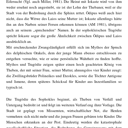
Eifersucht (Vgl. auch Miller, 1981). Die Heirat mit Iokaste wird von ihm
weder ersehnt noch angestrebt, sie ist der Lohn der Thebaner, weil er die
Stadt von der Bedrohung durch die Sphinx rettet. Ödipus weiß auch hier
nicht, dass die Witwe des Laios seine Mutter ist; Iokaste allerdings hätte
ihn an den Narben seiner Fersen erkennen können (AM 1981), übrigens
auch an seinem „sprechenden“ Namen. In der sophokleischen Tragödie
spricht Iokaste sogar die große Ähnlichkeit zwischen Ödipus und Laios
ausdrücklich an.
Mit erschreckender Zwangsläufigkeit erfüllt sich im Mythos der Spruch
des delphischen Orakels, dem der junge Mann ebenso entschlossen zu
entgehen versuchte, wie er seine persönliche Wahrheit zu finden hoffte.
Mythos und Tragödie zeigen später einen hoch geachteten König von
Theben, der mit seiner Frau, seiner Mutter, ahnungslos vier Kinder zeugt:
die Zwillingsbrüder Polineikes und Eteokles, sowie die Töchter Antigone
und Ismene, deren späteres Schicksal für Kinder aus Inzestfamilien so
typisch ist.
Die Tragödie des Sophokles beginnt, als Theben von Verfall und
Untergang bedroht ist und folgt im weiteren Verlauf eng ihrer Vorlage. Die
Stadt ist geplagt von Missernten, wirtschaftlicher Not, die Herden
vermehren sich nicht mehr und die jungen Frauen gebären tote Kinder. Die
Menschen erkranken an der Pest. Eindeutig werden die katastrophale
gesellschaftliche Situation, die Bedrohung des Gemeinwesens mit dem