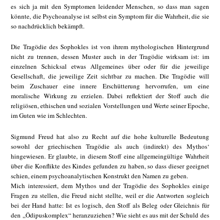
es sich ja mit den Symptomen leidender Menschen, so dass man sagen
könnte, die Psychoanalyse ist selbst ein Symptom für die Wahrheit, die sie
so nachdrücklich bekämpft.
Die Tragödie des Sophokles ist von ihrem mythologischen Hintergrund
nicht zu trennen, dessen Muster auch in der Tragödie wirksam ist: im
einzelnen Schicksal etwas Allgemeines über oder für die jeweilige
Gesellschaft, die jeweilige Zeit sichtbar zu machen. Die Tragödie will
beim Zuschauer eine innere Erschütterung hervorrufen, um eine
moralische Wirkung zu erzielen. Dabei reflektiert der Stoff auch die
religiösen, ethischen und sozialen Vorstellungen und Werte seiner Epoche,
im Guten wie im Schlechten.
Sigmund Freud hat also zu Recht auf die hohe kulturelle Bedeutung
sowohl der griechischen Tragödie als auch (indirekt) des Mythos‘
hingewiesen. Er glaubte, in diesem Stoff eine allgemeingültige Wahrheit
über die Konflikte des Kindes gefunden zu haben, so dass dieser geeignet
schien, einem psychoanalytischen Konstrukt den Namen zu geben.
Mich interessiert, dem Mythos und der Tragödie des Sophokles einige
Fragen zu stellen, die Freud nicht stellte, weil er die Antworten sogleich
bei der Hand hatte: Ist es logisch, den Stoff als Beleg oder Gleichnis für
den „Ödipuskomplex“ heranzuziehen? Wie sieht es aus mit der Schuld des