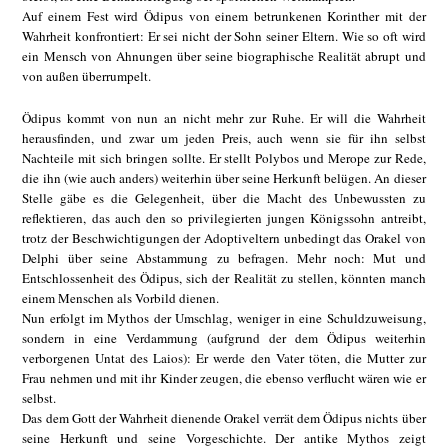
Auf einem Fest wird Ödipus von einem betrunkenen Korinther mit der
Wahrheit konfrontiert: Er sei nicht der Sohn seiner Eltern. Wie so oft wird
ein Mensch von Ahnungen über seine biographische Realität abrupt und
von außen überrumpelt.
Ödipus kommt von nun an nicht mehr zur Ruhe. Er will die Wahrheit
herausfinden, und zwar um jeden Preis, auch wenn sie für ihn selbst
Nachteile mit sich bringen sollte. Er stellt Polybos und Merope zur Rede,
die ihn (wie auch anders) weiterhin über seine Herkunft belügen. An dieser
Stelle gäbe es die Gelegenheit, über die Macht des Unbewussten zu
reflektieren, das auch den so privilegierten jungen Königssohn antreibt,
trotz der Beschwichtigungen der Adoptiveltern unbedingt das Orakel von
Delphi über seine Abstammung zu befragen. Mehr noch: Mut und
Entschlossenheit des Ödipus, sich der Realität zu stellen, könnten manch
einem Menschen als Vorbild dienen.
Nun erfolgt im Mythos der Umschlag, weniger in eine Schuldzuweisung,
sondern in eine Verdammung (aufgrund der dem Ödipus weiterhin
verborgenen Untat des Laios): Er werde den Vater töten, die Mutter zur
Frau nehmen und mit ihr Kinder zeugen, die ebenso verflucht wären wie er
selbst.
Das dem Gott der Wahrheit dienende Orakel verrät dem Ödipus nichts über
seine Herkunft und seine Vorgeschichte. Der antike Mythos zeigt