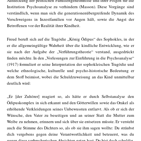
Aufdeckung der peinlichen Familiengeheimnisse und ihrer Folgen für die
Institution Psychoanalyse zu verhindern (Masson). Diese Vorgänge sind
verständlich, wenn man sich die generationenübergreifende Dynamik des
Verschweigens in Inzestfamilien vor Augen hält, sowie die Angst der
Betroffenen vor der Realität ihrer Kindheit.
Freud beruft sich auf die Tragödie „König Ödipus“ des Sophokles, in der
er die allgemeingültige Wahrheit über die kindliche Entwicklung, wie er
sie nach der Aufgabe der „Verführungstheorie“ verstand, ausgedrückt
finden möchte. In den „Vorlesungen zur Einführung in die Psychoanalyse“
(1917) formuliert er seine Interpretation der sophokleischen Tragödie und
welche ethnologische, kulturelle und psycho-historische Bedeutung er
dem Stoff beimisst, wobei die Schuldzuweisung an das Kind unmittelbar
deutlich wird:
„Er [der Zuhörer] reagiert so, als hätte er durch Selbstanalyse den
Ödipuskomplex in sich erkannt und den Götterwillen sowie das Orakel als
erhöhende Verkleidungen seines Unbewussten entlarvt. Als ob er sich der
Wünsche, den Vater zu beseitigen und an seiner Statt die Mutter zum
Weibe zu nehmen, erinnern und sich über sie entsetzen müsste. Er versteht
auch die Stimme des Dichters so, als ob sie ihm sagen wollte: Du sträubst
dich vergebens gegen deine Verantwortlichkeit und beteuerst, was du
gegen diese verbrecherischen Absichten getan hast. Du bist doch schuldig,