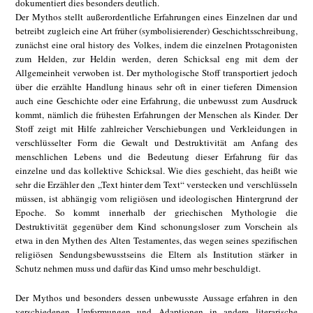
dokumentiert dies besonders deutlich.
Der Mythos stellt außerordentliche Erfahrungen eines Einzelnen dar und
betreibt zugleich eine Art früher (symbolisierender) Geschichtsschreibung,
zunächst eine oral history des Volkes, indem die einzelnen Protagonisten
zum Helden, zur Heldin werden, deren Schicksal eng mit dem der
Allgemeinheit verwoben ist. Der mythologische Stoff transportiert jedoch
über die erzählte Handlung hinaus sehr oft in einer tieferen Dimension
auch eine Geschichte oder eine Erfahrung, die unbewusst zum Ausdruck
kommt, nämlich die frühesten Erfahrungen der Menschen als Kinder. Der
Stoff zeigt mit Hilfe zahlreicher Verschiebungen und Verkleidungen in
verschlüsselter Form die Gewalt und Destruktivität am Anfang des
menschlichen Lebens und die Bedeutung dieser Erfahrung für das
einzelne und das kollektive Schicksal. Wie dies geschieht, das heißt wie
sehr die Erzähler den „Text hinter dem Text“ verstecken und verschlüsseln
müssen, ist abhängig vom religiösen und ideologischen Hintergrund der
Epoche. So kommt innerhalb der griechischen Mythologie die
Destruktivität gegenüber dem Kind schonungsloser zum Vorschein als
etwa in den Mythen des Alten Testamentes, das wegen seines spezifischen
religiösen Sendungsbewusstseins die Eltern als Institution stärker in
Schutz nehmen muss und dafür das Kind umso mehr beschuldigt.
Der Mythos und besonders dessen unbewusste Aussage erfahren in den
verschiedenen Umformungen und Adaptionen in andere literarische