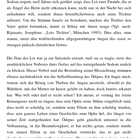
Sodom erspart, weil Jahwe sich gerührt zeigt, dass Lot zwei Fremde, die er
als Engel des Herrn nicht erkennen kann, nicht nur in der Nacht bei sich
aufnehmen will, sondern ihnen freundlicherweise auch seine Töchter
anbietet. Um die Stämme Israels zu bewahren, machen die Töchter den
Vater später betrunken, damit er Söhne mit ihnen zeuge (Vgl. auch:
Rijnaarts, Josephine: „Lots Töchter“, München 1993). Dies alles, man
staune, unter den wohlwollenden allgegenwärtigen Augen des sonst so
strengen jüdisch-christlichen Gottes.
Die Frau des Lot war ja zur Salzsäule erstarrt, weil sie es wagte, trotz des
ausdrücklichen Verbotes ihres Gottes auf das untergehende Sodom zurück
zu blicken. Dieses Verbot und die Bestrafung seiner Missachtung stimmen
ebenso nachdenklich wie die Selbstblendung des Ödipus. Ich fragte mich,
warum sich der König von Theben die Augen aussticht, obwohl er die
Wahrheit, mit der Mutter im Inzest gelebt zu haben, doch bereits erkannt
hat. Was will oder darf er nicht sehen? Ich meine, er vermag die letzte
Konsequenz nicht zu tragen, dass sein Opfer, seine Sühne vergeblich sind,
dass nicht er schuldig ist, sondern seine Eltern an ihm schuldig wurden,
dass sein ganzes Leben einer Geschichte zum Opfer fiel, die längst vor
seiner Zeit stattgefunden hat. Ödipus geht gänzlich umsonst in die
Verbannung, in die Heimatlosigkeit, er hat nichts getan, sondern wurde
von seinen Eltern in ein Geschehen verstrickt, das er gar nicht
durchschauen und beeinflussen konnte. Was er nicht sehen kann, ist der