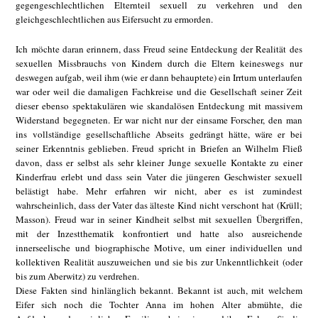
gegengeschlechtlichen Elternteil sexuell zu verkehren und den
gleichgeschlechtlichen aus Eifersucht zu ermorden.
Ich möchte daran erinnern, dass Freud seine Entdeckung der Realität des
sexuellen Missbrauchs von Kindern durch die Eltern keineswegs nur
deswegen aufgab, weil ihm (wie er dann behauptete) ein Irrtum unterlaufen
war oder weil die damaligen Fachkreise und die Gesellschaft seiner Zeit
dieser ebenso spektakulären wie skandalösen Entdeckung mit massivem
Widerstand begegneten. Er war nicht nur der einsame Forscher, den man
ins vollständige gesellschaftliche Abseits gedrängt hätte, wäre er bei
seiner Erkenntnis geblieben. Freud spricht in Briefen an Wilhelm Fließ
davon, dass er selbst als sehr kleiner Junge sexuelle Kontakte zu einer
Kinderfrau erlebt und dass sein Vater die jüngeren Geschwister sexuell
belästigt habe. Mehr erfahren wir nicht, aber es ist zumindest
wahrscheinlich, dass der Vater das älteste Kind nicht verschont hat (Krüll;
Masson). Freud war in seiner Kindheit selbst mit sexuellen Übergriffen,
mit der Inzestthematik konfrontiert und hatte also ausreichende
innerseelische und biographische Motive, um einer individuellen und
kollektiven Realität auszuweichen und sie bis zur Unkenntlichkeit (oder
bis zum Aberwitz) zu verdrehen.
Diese Fakten sind hinlänglich bekannt. Bekannt ist auch, mit welchem
Eifer sich noch die Tochter Anna im hohen Alter abmühte, die