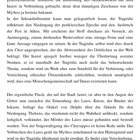
Inzest in Verbindung gebracht, denn dem damaligen Zuschauer war der
Mythos ja bestens bekannt.
In der Sekundärliteratur kann man gelegentlich lesen, die Tragödie
reflektiere den Niedergang der perikleischen Epoche und den Ausbruch
der Pest in Athen. Mir erscheint der Stoff durchaus als Versuch, als
Anstrengung, einem drohenden Werteverlust eine strenge Form und eine
klare Aussage entgegen zu setzen. In der Tragödie selbst wird dies durch
den Chor angesprochen, der die Abwesenheit des Göttlichen in der Welt
beklagt. Der Inzest spiegelt hierbei weniger die Übertretung sozialer
Normen, er ist innerhalb der Tragödie auch nicht das beherrschende
Thema, sondern wird im Werk eher zum Sinnbild für die Verletzung oder
Vernichtung ethischer Übereinkünfte schlechthin, wodurch unmöglich
wird, dass eine Menschengemeinschaft auf Dauer existieren kann.
Der eigentliche Fluch, der auf der Stadt lastet, ist aber in den Augen der
Götter nun zunächst die Ermordung des Laios. Kreon, der Bruder der
Iokaste, befragt das Orakel von Delphi über die Gründe für den
Niedergang Thebens, das wiederum nicht die Wahrheit aufdeckt, sondern
lediglich verkündet, der Mörder des Laios müsse gefunden und bestraft
werden. Von der Vergewaltigung des Chrysippos ist keine Rede mehr. Das
Verbrechen des Laios gerät im Mythos zunehmend in den Hintergrund und
wird in der Tragödie überhaupt nicht erwähnt. Es findet eine Verschiebung,