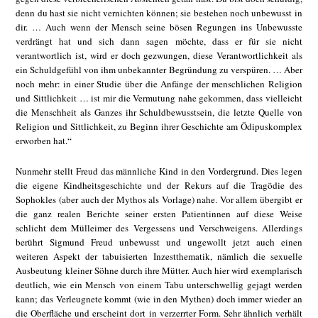
denn du hast sie nicht vernichten können; sie bestehen noch unbewusst in
dir. … Auch wenn der Mensch seine bösen Regungen ins Unbewusste
verdrängt hat und sich dann sagen möchte, dass er für sie nicht
verantwortlich ist, wird er doch gezwungen, diese Verantwortlichkeit als
ein Schuldgefühl von ihm unbekannter Begründung zu verspüren. … Aber
noch mehr: in einer Studie über die Anfänge der menschlichen Religion
und Sittlichkeit … ist mir die Vermutung nahe gekommen, dass vielleicht
die Menschheit als Ganzes ihr Schuldbewusstsein, die letzte Quelle von
Religion und Sittlichkeit, zu Beginn ihrer Geschichte am Ödipuskomplex
erworben hat.“
Nunmehr stellt Freud das männliche Kind in den Vordergrund. Dies legen
die eigene Kindheitsgeschichte und der Rekurs auf die Tragödie des
Sophokles (aber auch der Mythos als Vorlage) nahe. Vor allem übergibt er
die ganz realen Berichte seiner ersten Patientinnen auf diese Weise
schlicht dem Mülleimer des Vergessens und Verschweigens. Allerdings
berührt Sigmund Freud unbewusst und ungewollt jetzt auch einen
weiteren Aspekt der tabuisierten Inzestthematik, nämlich die sexuelle
Ausbeutung kleiner Söhne durch ihre Mütter. Auch hier wird exemplarisch
deutlich, wie ein Mensch von einem Tabu unterschwellig gejagt werden
kann; das Verleugnete kommt (wie in den Mythen) doch immer wieder an
die Oberfläche und erscheint dort in verzerrter Form. Sehr ähnlich verhält