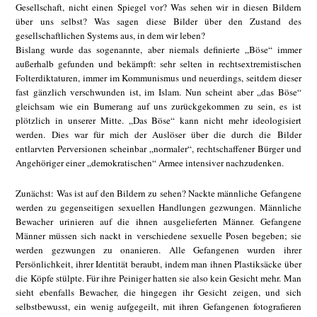
Gesellschaft, nicht einen Spiegel vor? Was sehen wir in diesen Bildern
über uns selbst? Was sagen diese Bilder über den Zustand des
gesellschaftlichen Systems aus, in dem wir leben?
Bislang wurde das sogenannte, aber niemals definierte „Böse“ immer
außerhalb gefunden und bekämpft: sehr selten in rechtsextremistischen
Folterdiktaturen, immer im Kommunismus und neuerdings, seitdem dieser
fast gänzlich verschwunden ist, im Islam. Nun scheint aber „das Böse“
gleichsam wie ein Bumerang auf uns zurückgekommen zu sein, es ist
plötzlich in unserer Mitte. „Das Böse“ kann nicht mehr ideologisiert
werden. Dies war für mich der Auslöser über die durch die Bilder
entlarvten Perversionen scheinbar „normaler“, rechtschaffener Bürger und
Angehöriger einer „demokratischen“ Armee intensiver nachzudenken.
Zunächst: Was ist auf den Bildern zu sehen? Nackte männliche Gefangene
werden zu gegenseitigen sexuellen Handlungen gezwungen. Männliche
Bewacher urinieren auf die ihnen ausgelieferten Männer. Gefangene
Männer müssen sich nackt in verschiedene sexuelle Posen begeben; sie
werden gezwungen zu onanieren. Alle Gefangenen wurden ihrer
Persönlichkeit, ihrer Identität beraubt, indem man ihnen Plastiksäcke über
die Köpfe stülpte. Für ihre Peiniger hatten sie also kein Gesicht mehr. Man
sieht ebenfalls Bewacher, die hingegen ihr Gesicht zeigen, und sich
selbstbewusst, ein wenig aufgegeilt, mit ihren Gefangenen fotografieren