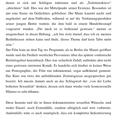
denen er sich mit Schlägen traktieren und als „Toilettensklave“
„abrichten“ ließ. Dies war der Mittelpunkt seiner Existenz. Besonders ist
mir eine Szene im Gedächtnis geblieben: Der Mann kauerte nackt und
angekettet auf dem Fußboden, während er auf die Verdauungsprodukte
seiner jungen Herrin wartete, die ihm bald in einem Hundefressnapf
vorgesetzt wurden. „Für mich ist es befreiend gewesen,“ meinte er
ausgerechnet in dieser Haltung, „ich bin stolz darauf, dass ich zu meinen
Bedürfnissen stehen kann und finde, dieses Thema darf kein Tabu mehr
sein.“
Der Film kam an dem Tag ins Programm, als in Berlin die Mauer geöffnet
wurde und die Freiheit westlicher Provenienz über das spätere ostdeutsche
Beitrittsgebiet hereinbrach. Dies war sicherlich Zufall, entbehrte aber nicht
einer gewissen sinisteren Komik. Es handelte sich hierbei in keiner Weise
um Pornographie, der Film war informierend, sogar aufklärend gemeint.
Das Kino war trotz der aufwühlenden Zeitereignisse ausgesprochen gut
besetzt. Ich musste damals auch an das Schlagwort der „von der Liebe
befreiten Sexualität“ denken, dessen sich dann wieder viele homosexuelle
Männer so sehr rühmen.
Diese Inserate und die in ihnen dokumentierten sexuellen Wünsche sind
weder Einzel- noch Extremfälle, sondern alltäglich und weit verbreitet.
Andernfalls wäre es auch unmöglich, dass ein kompletter Industriezweig