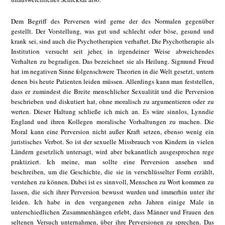
Dem Begriff des Perversen wird gerne der des Normalen gegenüber
gestellt. Der Vorstellung, was gut und schlecht oder böse, gesund und
krank sei, sind auch die Psychotherapien verhaftet. Die Psychotherapie als
Institution versucht seit jeher, in irgendeiner Weise abweichendes
Verhalten zu begradigen. Das bezeichnet sie als Heilung. Sigmund Freud
hat im negativen Sinne folgenschwere Theorien in die Welt gesetzt, untern
denen bis heute Patienten leiden müssen. Allerdings kann man feststellen,
dass er zumindest die Breite menschlicher Sexualität und die Perversion
beschrieben und diskutiert hat, ohne moralisch zu argumentieren oder zu
werten. Dieser Haltung schließe ich mich an. Es wäre sinnlos, Lynndie
England und ihren Kollegen moralische Vorhaltungen zu machen. Die
Moral kann eine Perversion nicht außer Kraft setzen, ebenso wenig ein
juristisches Verbot. So ist der sexuelle Missbrauch von Kindern in vielen
Ländern gesetzlich untersagt, wird aber bekanntlich ausgesprochen rege
praktiziert. Ich meine, man sollte eine Perversion ansehen und
beschreiben, um die Geschichte, die sie in verschlüsselter Form erzählt,
verstehen zu können. Dabei ist es sinnvoll, Menschen zu Wort kommen zu
lassen, die sich ihrer Perversion bewusst wurden und immerhin unter ihr
leiden. Ich habe in den vergangenen zehn Jahren einige Male in
unterschiedlichen Zusammenhängen erlebt, dass Männer und Frauen den
seltenen Versuch unternahmen, über ihre Perversionen zu sprechen. Das