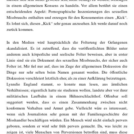
in einem allgemeinen Konsens zu handeln. Vor allem berührt sie einen
entscheidenden Aspekt: Pornographische Inszenierungen des sexuellen
Missbrauchs enthalten und erzeugen für den Konsumenten einen „Kick“.
Es lohnt sich, diesen „Kick“ sehr genau anzusehen. Ich werde darauf noch
zurück kommen.
In den Medien wird hauptsächlich die Folterung der Gefangenen
skandalisiert. Es ist zutreffend, dass die veröffentlichten Bilder unter
anderem auch körperliche und seelische Folter beweisen, aber in erster
Linie sind sie ein Dokument des sexuellen Missbrauchs, der sicher auch
Folter ist. Mir fiel nur auf, dass im Zuge der allgemeinen Diskussion die
Dinge nur sehr selten beim Namen genannt werden. Die öffentliche
Diskussion verschleiert letztlich eher, als zu einer Aufklärung beizutragen.
Lynndie England stammt, so konnte man lesen, aus ärmlichen
Verhältnissen; eigentlich hatte sie studieren wollen, landete aber vor ihrer
militärischen Laufbahn in einem Hühnerschlachthof. Offenbar soll
suggeriert werden, dass es einen Zusammenhang zwischen nicht
konformem Verhalten und Armut gebe. Vielleicht wäre es interessant,
wenn sich Journalisten sehr genau mit der Familiengeschichte der
Misshandler beschäftigen würden. Ein Mensch wird nicht einfach pervers
geboren, sondern er wird sehr früh pervers gemacht. Da, was leicht zu
zeigen ist, viele Menschen von Perversionen betroffen sind, muss diese