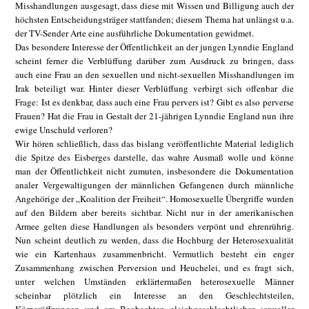
Misshandlungen ausgesagt, dass diese mit Wissen und Billigung auch der
höchsten Entscheidungsträger stattfanden; diesem Thema hat unlängst u.a.
der TV-Sender Arte eine ausführliche Dokumentation gewidmet.
Das besondere Interesse der Öffentlichkeit an der jungen Lynndie England
scheint ferner die Verblüffung darüber zum Ausdruck zu bringen, dass
auch eine Frau an den sexuellen und nicht-sexuellen Misshandlungen im
Irak beteiligt war. Hinter dieser Verblüffung verbirgt sich offenbar die
Frage: Ist es denkbar, dass auch eine Frau pervers ist? Gibt es also perverse
Frauen? Hat die Frau in Gestalt der 21-jährigen Lynndie England nun ihre
ewige Unschuld verloren?
Wir hören schließlich, dass das bislang veröffentlichte Material lediglich
die Spitze des Eisberges darstelle, das wahre Ausmaß wolle und könne
man der Öffentlichkeit nicht zumuten, insbesondere die Dokumentation
analer Vergewaltigungen der männlichen Gefangenen durch männliche
Angehörige der „Koalition der Freiheit“. Homosexuelle Übergriffe wurden
auf den Bildern aber bereits sichtbar. Nicht nur in der amerikanischen
Armee gelten diese Handlungen als besonders verpönt und ehrenrührig.
Nun scheint deutlich zu werden, dass die Hochburg der Heterosexualität
wie ein Kartenhaus zusammenbricht. Vermutlich besteht ein enger
Zusammenhang zwischen Perversion und Heuchelei, und es fragt sich,
unter welchen Umständen erklärtermaßen heterosexuelle Männer
scheinbar plötzlich ein Interesse an den Geschlechtsteilen,