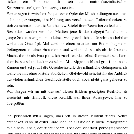
ließen, ein Phänomen, das seit den nationalsozialistischen
Konzentrationslagern keineswegs neu ist.
Ferner sagen inzwischen freigelassene Opfer der Misshandlungen aus, man
habe sie gezwungen, ihre Nahrung aus verschmutzen Toilettenbecken zu
sich zu nehmen oder die Schuhe bzw. Stiefel ihrer Bewacher zu lecken.
Besonders wurden von den Medien jene Bilder aufgegriffen, die eine
junge Soldatin zeigen: ein kleines, wenig weiblich, dafür sehr unscheinbar
wirkendes Geschöpf. Mal zerrt sie einen nackten, am Boden liegenden
Gefangenen an einer Hundeleine und wirkt noch so, als ob sie über die
Macht, die ihr als Frau plötzlich zuteil wurde, selbst überrascht sei. Dann
aber ist sie schon kecker zu sehen: Mit Kippe im Mund grinst sie in die
Kamera und zeigt auf die Geschlechtsteile der männliche Gefangenen, als
wolle sie mit einer Pistole abdrücken. Gleichwohl scheint ihr der Anblick
der vielen männlichen Geschlechtsteile doch noch nicht ganz geheuer zu
sein.
Was fangen wir an mit der auf diesen Bildern gezeigten Realität? Es
erscheint mir sinnvoll, diese Realität auf ihren Aussagewert hin zu
überprüfen.
Ich persönlich muss sagen, dass ich in diesen Bildern nichts Neues
entdecken kann. In erster Linie sehe ich auf diesen Bildern Pornographie
mit einem Inhalt, der nicht jedem, aber der Mehrheit pornographischer
Erzeugnisse eigen ist: eine Inszenierung, und zwar eine spezielle, nämlich