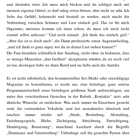
und abstrafen wirst. Ich muss mich bücken und du schlägst mich mit
meinem eigenen Gürtel, es darf ruhig etwas bluten, aber nicht zu sehr. Ich
liebe das Gefühl, beherrscht und bestraft zu werden, mich macht die
Verbindung zwischen Schmerz und Lust einfach geil. Das ist für mich
Orgasmus, meistens komme ich dann schon, da muss ich mich nicht
einmal selbst anfassen.“ Und noch einmal: „Ich finde das einfach geil.“
„Aber das ist es doch auch“, die Dame produzierte einen Augenaufschlag,
„und ich finde es ganz super, wie du zu deiner Lust stehen kannst?“
Die Frau beendete schließlich ihre Sendung, nicht ohne zu bedauern, dass
so wenige Menschen „ihre Geilheit“ akzeptieren würden, da sei noch viel
zu tun, deswegen liebe sie ihren Beruf und sie liebe auch die Anrufer.
Es ist nicht erforderlich, den kommerziellen Sex-Markt oder einschlägige
Magazine zu konsultieren, es reicht aus, eine beliebige, ganz seriöse
Programmzeitschrift einer beliebigen größeren Stadt aufzuschlagen, um
unter den verschiedenen Gesuchen in der Rubrik „Kontakte“ stets sehr
ähnliche Wünsche zu entdecken. Was auch immer im Einzelnen gesucht
wird, die verwendeten Vokabeln sind fast ausnahmslos identisch und
tauchen immer wieder auf: „Strafe, Bestrafung, Abstrafung,
Erziehungsspiele, Hiebe, Züchtigung, Abrichtung, Erniedrigung,
Demütigung, Benutzung“, manchmal kaschiert durch die Begriffe
„Dominanz und Unterwerfung“. Unbedingt soll die gesuchte Person über