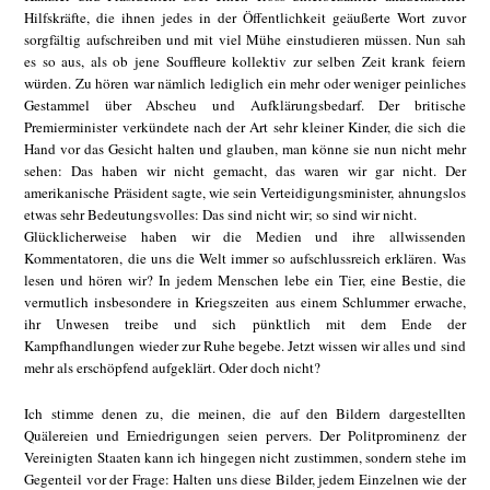
Hilfskräfte, die ihnen jedes in der Öffentlichkeit geäußerte Wort zuvor
sorgfältig aufschreiben und mit viel Mühe einstudieren müssen. Nun sah
es so aus, als ob jene Souffleure kollektiv zur selben Zeit krank feiern
würden. Zu hören war nämlich lediglich ein mehr oder weniger peinliches
Gestammel über Abscheu und Aufklärungsbedarf. Der britische
Premierminister verkündete nach der Art sehr kleiner Kinder, die sich die
Hand vor das Gesicht halten und glauben, man könne sie nun nicht mehr
sehen: Das haben wir nicht gemacht, das waren wir gar nicht. Der
amerikanische Präsident sagte, wie sein Verteidigungsminister, ahnungslos
etwas sehr Bedeutungsvolles: Das sind nicht wir; so sind wir nicht.
Glücklicherweise haben wir die Medien und ihre allwissenden
Kommentatoren, die uns die Welt immer so aufschlussreich erklären. Was
lesen und hören wir? In jedem Menschen lebe ein Tier, eine Bestie, die
vermutlich insbesondere in Kriegszeiten aus einem Schlummer erwache,
ihr Unwesen treibe und sich pünktlich mit dem Ende der
Kampfhandlungen wieder zur Ruhe begebe. Jetzt wissen wir alles und sind
mehr als erschöpfend aufgeklärt. Oder doch nicht?
Ich stimme denen zu, die meinen, die auf den Bildern dargestellten
Quälereien und Erniedrigungen seien pervers. Der Politprominenz der
Vereinigten Staaten kann ich hingegen nicht zustimmen, sondern stehe im
Gegenteil vor der Frage: Halten uns diese Bilder, jedem Einzelnen wie der