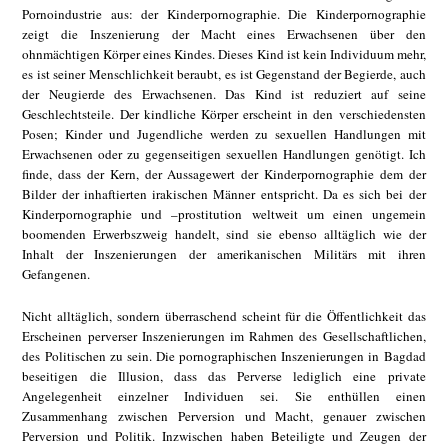
Pornoindustrie aus: der Kinderpornographie. Die Kinderpornographie
zeigt die Inszenierung der Macht eines Erwachsenen über den
ohnmächtigen Körper eines Kindes. Dieses Kind ist kein Individuum mehr,
es ist seiner Menschlichkeit beraubt, es ist Gegenstand der Begierde, auch
der Neugierde des Erwachsenen. Das Kind ist reduziert auf seine
Geschlechtsteile. Der kindliche Körper erscheint in den verschiedensten
Posen; Kinder und Jugendliche werden zu sexuellen Handlungen mit
Erwachsenen oder zu gegenseitigen sexuellen Handlungen genötigt. Ich
finde, dass der Kern, der Aussagewert der Kinderpornographie dem der
Bilder der inhaftierten irakischen Männer entspricht. Da es sich bei der
Kinderpornographie und –prostitution weltweit um einen ungemein
boomenden Erwerbszweig handelt, sind sie ebenso alltäglich wie der
Inhalt der Inszenierungen der amerikanischen Militärs mit ihren
Gefangenen.
Nicht alltäglich, sondern überraschend scheint für die Öffentlichkeit das
Erscheinen perverser Inszenierungen im Rahmen des Gesellschaftlichen,
des Politischen zu sein. Die pornographischen Inszenierungen in Bagdad
beseitigen die Illusion, dass das Perverse lediglich eine private
Angelegenheit einzelner Individuen sei. Sie enthüllen einen
Zusammenhang zwischen Perversion und Macht, genauer zwischen
Perversion und Politik. Inzwischen haben Beteiligte und Zeugen der