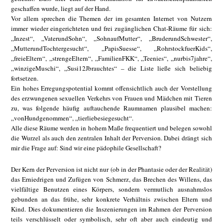
geschaffen wurde, liegt auf der Hand.
Vor allem sprechen die Themen der im gesamten Internet von Nutzern
immer wieder eingerichteten und frei zugänglichen Chat-Räume für sich:
„Inzest“, „VaterundSohn“, „SohnaufMutter“, „BruderundSchwester“,
„MutterundTochtergesucht“, „PapisSuesse“, „RohrstockfuerKids“,
„freieEltern“, „strengeEltern“, „FamilienFKK“, „Teenies“, „nurbis7jahre“,
„winzigeMuschi“, „Susi12Jbrauchtes“ – die Liste ließe sich beliebig
fortsetzen.
Ein hohes Erregungspotential kommt offensichtlich auch der Vorstellung
des erzwungenen sexuellen Verkehrs von Frauen und Mädchen mit Tieren
zu, was folgende häufig auftauchende Raumnamen plausibel machen:
„vonHundgenommen“, „tierliebesiegesucht“.
Alle diese Räume werden in hohem Maße frequentiert und belegen sowohl
die Wurzel als auch den zentralen Inhalt der Perversion. Dabei drängt sich
mir die Frage auf: Sind wir eine pädophile Gesellschaft?
Der Kern der Perversion ist nicht nur (ob in der Phantasie oder der Realität)
das Erniedrigen und Zufügen von Schmerz, das Brechen des Willens, das
vielfältige Benutzen eines Körpers, sondern vermutlich ausnahmslos
gebunden an das frühe, sehr konkrete Verhältnis zwischen Eltern und
Kind. Dies dokumentieren die Inszenierungen im Rahmen der Perversion
teils verschlüsselt oder symbolisch, sehr oft aber auch eindeutig und