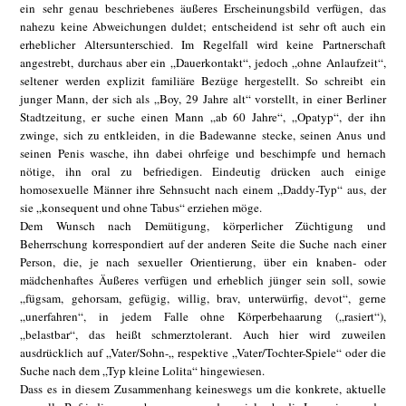
ein sehr genau beschriebenes äußeres Erscheinungsbild verfügen, das
nahezu keine Abweichungen duldet; entscheidend ist sehr oft auch ein
erheblicher Altersunterschied. Im Regelfall wird keine Partnerschaft
angestrebt, durchaus aber ein „Dauerkontakt“, jedoch „ohne Anlaufzeit“,
seltener werden explizit familiäre Bezüge hergestellt. So schreibt ein
junger Mann, der sich als „Boy, 29 Jahre alt“ vorstellt, in einer Berliner
Stadtzeitung, er suche einen Mann „ab 60 Jahre“, „Opatyp“, der ihn
zwinge, sich zu entkleiden, in die Badewanne stecke, seinen Anus und
seinen Penis wasche, ihn dabei ohrfeige und beschimpfe und hernach
nötige, ihn oral zu befriedigen. Eindeutig drücken auch einige
homosexuelle Männer ihre Sehnsucht nach einem „Daddy-Typ“ aus, der
sie „konsequent und ohne Tabus“ erziehen möge.
Dem Wunsch nach Demütigung, körperlicher Züchtigung und
Beherrschung korrespondiert auf der anderen Seite die Suche nach einer
Person, die, je nach sexueller Orientierung, über ein knaben- oder
mädchenhaftes Äußeres verfügen und erheblich jünger sein soll, sowie
„fügsam, gehorsam, gefügig, willig, brav, unterwürfig, devot“, gerne
„unerfahren“, in jedem Falle ohne Körperbehaarung („rasiert“),
„belastbar“, das heißt schmerztolerant. Auch hier wird zuweilen
ausdrücklich auf „Vater/Sohn-„ respektive „Vater/Tochter-Spiele“ oder die
Suche nach dem „Typ kleine Lolita“ hingewiesen.
Dass es in diesem Zusammenhang keineswegs um die konkrete, aktuelle