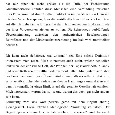
hat mir erheblich mehr erklärt als die Fülle der Fachliteratur.
Glücklicherweise konnten diese Menschen eine Verbindung zwischen
ihrer Perversion und ihrer Kindheit entdecken und verstehen. So kann ich
mir den Versuch ersparen, über die veröffentlichten Bilder Rückschlüsse
auf die mir unbekannte Biographie der missbrauchenden Soldaten sowie
der ihrer Vorgesetzten ziehen zu wollen. Die keineswegs verblüffende
Übereinstimmung zwischen den authentischen Beschreibungen
Betroffener und der Missbrauchsinszenierung im Irak wird unmittelbar
deutlich.
Ich kann nicht definieren, was „normal“ sei. Eine solche Definition
interessiert mich nicht. Mich interessiert auch nicht, welche sexuellen
Praktiken der christliche Gott, der Prophet, der Papst oder Arthur Janov
und seine Kollegen für statthaft oder verpönt halten. Mich interessiert aber
der Punkt, an dem private Übereinkünfte innerhalb sexueller Kontakte in
selbstzerstörerische oder andere zerstörende Handlungen umschlagen und
damit zwangsläufig einen Einfluss auf die gesamte Gesellschaft erhalten.
Mich interessiert, warum das so ist und warum das auch gar nicht anders
sein kann.
Landläufig wird das Wort pervers gerne mit dem Begriff abartig
gleichgesetzt. Diese letztlich ideologische Zuordnung ist falsch. Der
Begriff pervers stammt vom lateinischen „perversus“ und bedeutet