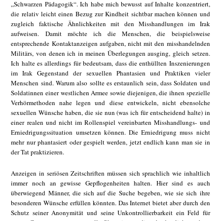
„Schwarzen Pädagogik“. Ich habe mich bewusst auf Inhalte konzentriert,
die relativ leicht einen Bezug zur Kindheit sichtbar machen können und
zugleich faktische Ähnlichkeiten mit den Misshandlungen im Irak
aufweisen. Damit möchte ich die Menschen, die beispielsweise
entsprechende Kontaktanzeigen aufgaben, nicht mit den misshandelnden
Militärs, von denen ich in meinen Überlegungen ausging, gleich setzen.
Ich halte es allerdings für bedeutsam, dass die enthüllten Inszenierungen
im Irak Gegenstand der sexuellen Phantasien und Praktiken vieler
Menschen sind. Warum also sollte es erstaunlich sein, dass Soldaten und
Soldatinnen einer westlichen Armee sowie diejenigen, die ihnen spezielle
Verhörmethoden nahe legen und diese entwickeln, nicht ebensolche
sexuellen Wünsche haben, die sie nun (was ich für entscheidend halte) in
einer realen und nicht im Rollenspiel vereinbarten Misshandlungs- und
Erniedrigungssituation umsetzen können. Die Erniedrigung muss nicht
mehr nur phantasiert oder gespielt werden, jetzt endlich kann man sie in
der Tat praktizieren.
Anzeigen in seriösen Zeitschriften müssen sich sprachlich wie inhaltlich
immer noch an gewisse Gepflogenheiten halten. Hier sind es auch
überwiegend Männer, die sich auf die Suche begeben, wie sie sich ihre
besonderen Wünsche erfüllen könnten. Das Internet bietet aber durch den
Schutz seiner Anonymität und seine Unkontrollierbarkeit ein Feld für