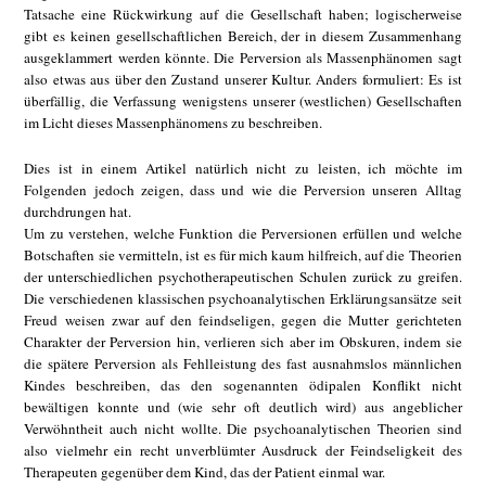
Tatsache eine Rückwirkung auf die Gesellschaft haben; logischerweise
gibt es keinen gesellschaftlichen Bereich, der in diesem Zusammenhang
ausgeklammert werden könnte. Die Perversion als Massenphänomen sagt
also etwas aus über den Zustand unserer Kultur. Anders formuliert: Es ist
überfällig, die Verfassung wenigstens unserer (westlichen) Gesellschaften
im Licht dieses Massenphänomens zu beschreiben.
Dies ist in einem Artikel natürlich nicht zu leisten, ich möchte im
Folgenden jedoch zeigen, dass und wie die Perversion unseren Alltag
durchdrungen hat.
Um zu verstehen, welche Funktion die Perversionen erfüllen und welche
Botschaften sie vermitteln, ist es für mich kaum hilfreich, auf die Theorien
der unterschiedlichen psychotherapeutischen Schulen zurück zu greifen.
Die verschiedenen klassischen psychoanalytischen Erklärungsansätze seit
Freud weisen zwar auf den feindseligen, gegen die Mutter gerichteten
Charakter der Perversion hin, verlieren sich aber im Obskuren, indem sie
die spätere Perversion als Fehlleistung des fast ausnahmslos männlichen
Kindes beschreiben, das den sogenannten ödipalen Konflikt nicht
bewältigen konnte und (wie sehr oft deutlich wird) aus angeblicher
Verwöhntheit auch nicht wollte. Die psychoanalytischen Theorien sind
also vielmehr ein recht unverblümter Ausdruck der Feindseligkeit des
Therapeuten gegenüber dem Kind, das der Patient einmal war.