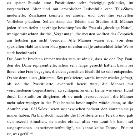
zu später Stunde eine Prostituierte sehr freizügig gekleidet, im
vorgerückten Alter und mit erheblicher Leibesfülle eine Talk-Show
moderierte. Zuschauer konnten sie anrufen und über ihre sexuellen
Vorlieben plaudern. Selten stand das Telefon des Studios still. Männer
jeden Alters riefen an; einige beschimpften die Frau als „dreckige Nutte“,
wenige wünschten ihr die „Vergasung“, die meisten wollten das Gespräch
am liebsten gar nicht beenden. Alle Männer waren aber von dem
speziellen Habitus dieser Frau ganz offenbar auf je unterschiedliche Weise
stark beeindruckt.
Die Anrufer brachten immer wieder zum Ausdruck, dass sie den Typ Frau,
den die Dame repräsentierte, schon sehr lange gesucht hätten, kaum sei
ihnen eine Frau begegnet, die dem gesuchten Idealbild so sehr entspreche.
Ob sie denn auch „härteren“ Sex praktiziere, wurde immer wieder gefragt,
ob sie, die Prostituierte, eventuell bereit wäre, die Männer mit
verschiedenen Gegenständen zu schlagen, an einer Leine wie einen Hund
durch ihr Studio zu dirigieren, ob sie auch „versaut reden“, die Männer
mehr oder weniger in der Fäkalsprache beschimpfen würde, denn, so die
Anrufer, von „0815-Sex“ seien sie inzwischen bedient, den könnten sie ja
immer haben. Na klar doch, hauchte die Prostituierte ins Telefon und gab
sich sexuell stimuliert, sie mache einfach alles von „zart bis hart“, sei
ausgesprochen „experimentierfreudig“, sie kenne keine Tabus: „Erlaubt
ist, was gefällt“.