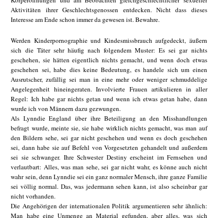
Körperöffnungen und am Beobachten gleichgeschlechtlicher sexueller
Aktivitäten ihrer Geschlechtsgenossen entdecken. Nicht dass dieses
Interesse am Ende schon immer da gewesen ist. Bewahre.
Werden Kinderpornographie und Kindesmissbrauch aufgedeckt, äußern
sich die Täter sehr häufig nach folgendem Muster: Es sei gar nichts
geschehen, sie hätten eigentlich nichts gemacht, und wenn doch etwas
geschehen sei, habe dies keine Bedeutung, es handele sich um einen
Ausrutscher, zufällig sei man in eine mehr oder weniger schmuddelige
Angelegenheit hineingeraten. Involvierte Frauen artikulieren in aller
Regel: Ich habe gar nichts getan und wenn ich etwas getan habe, dann
wurde ich von Männern dazu gezwungen.
Als Lynndie England über ihre Beteiligung an den Misshandlungen
befragt wurde, meinte sie, sie habe wirklich nichts gemacht, was man auf
den Bildern sehe, sei gar nicht geschehen und wenn es doch geschehen
sei, dann habe sie auf Befehl von Vorgesetzten gehandelt und außerdem
sei sie schwanger. Ihre Schwester Destiny erscheint im Fernsehen und
verlautbart: Alles, was man sehe, sei gar nicht wahr, es könne auch nicht
wahr sein, denn Lynndie sei ein ganz normaler Mensch, ihre ganze Familie
sei völlig normal. Das, was jedermann sehen kann, ist also scheinbar gar
nicht vorhanden.
Die Angehörigen der internationalen Politik argumentieren sehr ähnlich:
Man habe eine Unmenge an Material gefunden, aber alles, was sich