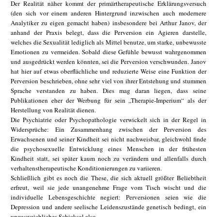
Der Realität näher kommt der primärtherapeutische Erklärungsversuch
(den sich vor einem anderen Hintergrund inzwischen auch modernere
Analytiker zu eigen gemacht haben) insbesondere bei Arthur Janov, der
anhand der Praxis belegt, dass die Perversion ein Agieren darstelle,
welches die Sexualität lediglich als Mittel benutze, um starke, unbewusste
Emotionen zu vermeiden. Sobald diese Gefühle bewusst wahrgenommen
und ausgedrückt werden könnten, sei die Perversion verschwunden. Janov
hat hier auf etwas oberflächliche und reduzierte Weise eine Funktion der
Perversion beschrieben, ohne sehr viel von ihrer Entstehung und stummen
Sprache verstanden zu haben. Dies mag daran liegen, dass seine
Publikationen eher der Werbung für sein „Therapie-Imperium“ als der
Herstellung von Realität dienen.
Die Psychiatrie oder Psychopathologie verwickelt sich in der Regel in
Widersprüche: Ein Zusammenhang zwischen der Perversion des
Erwachsenen und seiner Kindheit sei nicht nachweisbar, gleichwohl finde
die psychosexuelle Entwicklung eines Menschen in der frühesten
Kindheit statt, sei später kaum noch zu verändern und allenfalls durch
verhaltenstherapeutische Konditionierungen zu variieren.
Schließlich gibt es noch die These, die sich aktuell größter Beliebtheit
erfreut, weil sie jede unangenehme Frage vom Tisch wischt und die
individuelle Lebensgeschichte negiert: Perversionen seien wie die
Depression und andere seelische Leidenszustände genetisch bedingt, ein
unausweichliches Schicksal also.