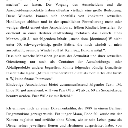
machen“ zu lassen. Der Vorgang des Ausscheidens und die
Ausscheidungsprodukte haben offenbar vielfach eine große Bedeutung.
Diese Wünsche können sich ebenfalls von konkreten sexuellen
Handlungen ablösen und in der sprachlichen Formulierung mehr oder
weniger direkt erneut eine Assoziation zu frühen Kindheit herstellen. So
erscheint in einer Berliner Stadtzeitung mehrfach das Gesuch eines
Mannes „40 J.“ mit folgendem Inhalt: „suche dom. [dominant] W nicht
unter 50, schwergewichtig, große Brüste, die mich windelt u. mich
auspeitscht, wenn die Windel voll ist. Kein Sex, Honorar mögl.“.
Dass sich manche Menschen jenseits der Sexualität und ihrer sexuellen
Orientierung nur noch als Container der Ausscheidungs- oder
Abfallprodukte anderer begreifen, könnte folgendes bündig formulierte
Inserat nahe legen: „Mittelalterlicher Mann dient als mobile Toilette für M
u. W, keine finanz. Interessen“.
Eindeutige Assoziationen bietet zusammenfassend folgender Text: „M,
Ende 30, gut aussehend, will von Paar (M u. W) ab ca. 60 als Sexspielzeug
benutzt werden. Euer Wille ist mir Befehl.“
Ich erinnere mich an einen Dokumentarfilm, der 1989 in einem Berliner
Programmkino gezeigt wurde. Ein junger Mann, Ende 20, wurde mit der
Kamera begleitet und erzählte ohne Scheu, wie er sein Leben ganz als
Diener seiner jeweiligen Herren und Herrinnen ausgerichtet habe, von