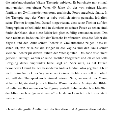
die missbrauchenden Vätern Therapie anbietet. Er berichtete mir einmal
anonymisiert von einem Vater, 40 Jahre alt, der von seinen kleinen
fünfjährigen Zwillingstöchtern pornographische Fotos angefertigt hatte. In
der Therapie sagt der Vater, er habe wirklich nichts gemacht, lediglich
seine Töchter fotografiert. Darauf hingewiesen, dass seine Töchter auf den
Fotographien unbekleidet und in durchaus obszönen Posen zu sehen sind,
findet der Mann, dass diese Bilder lediglich zufällig entstanden seien. Das
habe nichts zu bedeuten. Mit der Tatsache konfrontiert, dass die Bilder die
Vagina und den Anus seiner Töchter in Großaufnahme zeigen, dass zu
sehen ist, wie er selbst die Finger in die Vagina und den Anus seiner
kleinen Töchter praktiziert, äußert der Vater spontan: Das habe er so nicht
gemeint. Befragt, warum er seine Töchter fotografiert und ob er sexuelle
Erregung dabei empfunden habe, sagt er: Aber nein, es hat keinen
besonderen Grund, keinen besonderen Anlass für die Fotos gegeben. Ob er
nicht beim Anblick der Vagina seiner kleinen Töchtern sexuell stimuliert
sei, will der Therapeut noch einmal wissen. Nein, antwortet der Mann,
sicher nicht, sie sind ja noch Kinder. Warum er dann Abzüge der Bilder
männlichen Bekannten zur Verfügung gestellt habe, wodurch schließlich
der Missbrauch aufgedeckt wurde? – Ja, daran kann ich mich nun nicht
mehr erinnern.
Ich sehe die große Ähnlichkeit der Reaktion und Argumentation auf den