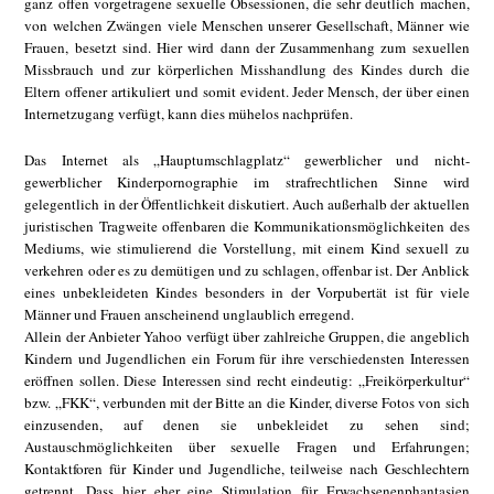
ganz offen vorgetragene sexuelle Obsessionen, die sehr deutlich machen,
von welchen Zwängen viele Menschen unserer Gesellschaft, Männer wie
Frauen, besetzt sind. Hier wird dann der Zusammenhang zum sexuellen
Missbrauch und zur körperlichen Misshandlung des Kindes durch die
Eltern offener artikuliert und somit evident. Jeder Mensch, der über einen
Internetzugang verfügt, kann dies mühelos nachprüfen.
Das Internet als „Hauptumschlagplatz“ gewerblicher und nicht-
gewerblicher Kinderpornographie im strafrechtlichen Sinne wird
gelegentlich in der Öffentlichkeit diskutiert. Auch außerhalb der aktuellen
juristischen Tragweite offenbaren die Kommunikationsmöglichkeiten des
Mediums, wie stimulierend die Vorstellung, mit einem Kind sexuell zu
verkehren oder es zu demütigen und zu schlagen, offenbar ist. Der Anblick
eines unbekleideten Kindes besonders in der Vorpubertät ist für viele
Männer und Frauen anscheinend unglaublich erregend.
Allein der Anbieter Yahoo verfügt über zahlreiche Gruppen, die angeblich
Kindern und Jugendlichen ein Forum für ihre verschiedensten Interessen
eröffnen sollen. Diese Interessen sind recht eindeutig: „Freikörperkultur“
bzw. „FKK“, verbunden mit der Bitte an die Kinder, diverse Fotos von sich
einzusenden, auf denen sie unbekleidet zu sehen sind;
Austauschmöglichkeiten über sexuelle Fragen und Erfahrungen;
Kontaktforen für Kinder und Jugendliche, teilweise nach Geschlechtern
getrennt. Dass hier eher eine Stimulation für Erwachsenenphantasien