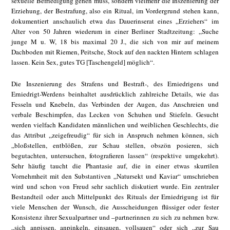
sexuelle Befriedigung gehen muss, sondern vielmehr die Inszenierung der
Erziehung, der Bestrafung, also ein Ritual, im Vordergrund stehen kann,
dokumentiert anschaulich etwa das Dauerinserat eines „Erziehers“ im
Alter von 50 Jahren wiederum in einer Berliner Stadtzeitung: „Suche
junge M u. W, 18 bis maximal 20 J., die sich von mir auf meinem
Dachboden mit Riemen, Peitsche, Stock auf den nackten Hintern schlagen
lassen. Kein Sex, gutes TG [Taschengeld] möglich“.
Die Inszenierung des Strafens und Bestraft-, des Erniedrigens und
Erniedrigt-Werdens beinhaltet ausdrücklich zahlreiche Details, wie das
Fesseln und Knebeln, das Verbinden der Augen, das Anschreien und
verbale Beschimpfen, das Lecken von Schuhen und Stiefeln. Gesucht
werden vielfach Kandidaten männlichen und weiblichen Geschlechts, die
das Attribut „zeigefreudig“ für sich in Anspruch nehmen können, sich
„bloßstellen, entblößen, zur Schau stellen, obszön posieren, sich
begutachten, untersuchen, fotografieren lassen“ (respektive umgekehrt).
Sehr häufig taucht die Phantasie auf, die in einer etwas skurrilen
Vornehmheit mit den Substantiven „Natursekt und Kaviar“ umschrieben
wird und schon von Freud sehr sachlich diskutiert wurde. Ein zentraler
Bestandteil oder auch Mittelpunkt des Rituals der Erniedrigung ist für
viele Menschen der Wunsch, die Ausscheidungen flüssiger oder fester
Konsistenz ihrer Sexualpartner und –partnerinnen zu sich zu nehmen bzw.
„sich anpissen, anpinkeln, einsauen, vollsauen“ oder sich „zur Sau