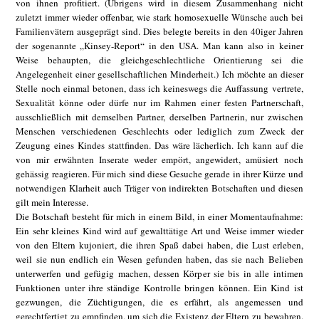
von ihnen profitiert. (Übrigens wird in diesem Zusammenhang nicht
zuletzt immer wieder offenbar, wie stark homosexuelle Wünsche auch bei
Familienvätern ausgeprägt sind. Dies belegte bereits in den 40iger Jahren
der sogenannte „Kinsey-Report“ in den USA. Man kann also in keiner
Weise behaupten, die gleichgeschlechtliche Orientierung sei die
Angelegenheit einer gesellschaftlichen Minderheit.) Ich möchte an dieser
Stelle noch einmal betonen, dass ich keineswegs die Auffassung vertrete,
Sexualität könne oder dürfe nur im Rahmen einer festen Partnerschaft,
ausschließlich mit demselben Partner, derselben Partnerin, nur zwischen
Menschen verschiedenen Geschlechts oder lediglich zum Zweck der
Zeugung eines Kindes stattfinden. Das wäre lächerlich. Ich kann auf die
von mir erwähnten Inserate weder empört, angewidert, amüsiert noch
gehässig reagieren. Für mich sind diese Gesuche gerade in ihrer Kürze und
notwendigen Klarheit auch Träger von indirekten Botschaften und diesen
gilt mein Interesse.
Die Botschaft besteht für mich in einem Bild, in einer Momentaufnahme:
Ein sehr kleines Kind wird auf gewalttätige Art und Weise immer wieder
von den Eltern kujoniert, die ihren Spaß dabei haben, die Lust erleben,
weil sie nun endlich ein Wesen gefunden haben, das sie nach Belieben
unterwerfen und gefügig machen, dessen Körper sie bis in alle intimen
Funktionen unter ihre ständige Kontrolle bringen können. Ein Kind ist
gezwungen, die Züchtigungen, die es erfährt, als angemessen und
gerechtfertigt zu empfinden, um sich die Existenz der Eltern zu bewahren.