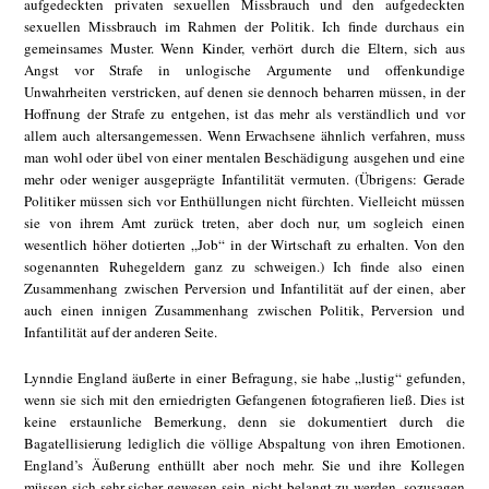
aufgedeckten privaten sexuellen Missbrauch und den aufgedeckten
sexuellen Missbrauch im Rahmen der Politik. Ich finde durchaus ein
gemeinsames Muster. Wenn Kinder, verhört durch die Eltern, sich aus
Angst vor Strafe in unlogische Argumente und offenkundige
Unwahrheiten verstricken, auf denen sie dennoch beharren müssen, in der
Hoffnung der Strafe zu entgehen, ist das mehr als verständlich und vor
allem auch altersangemessen. Wenn Erwachsene ähnlich verfahren, muss
man wohl oder übel von einer mentalen Beschädigung ausgehen und eine
mehr oder weniger ausgeprägte Infantilität vermuten. (Übrigens: Gerade
Politiker müssen sich vor Enthüllungen nicht fürchten. Vielleicht müssen
sie von ihrem Amt zurück treten, aber doch nur, um sogleich einen
wesentlich höher dotierten „Job“ in der Wirtschaft zu erhalten. Von den
sogenannten Ruhegeldern ganz zu schweigen.) Ich finde also einen
Zusammenhang zwischen Perversion und Infantilität auf der einen, aber
auch einen innigen Zusammenhang zwischen Politik, Perversion und
Infantilität auf der anderen Seite.
Lynndie England äußerte in einer Befragung, sie habe „lustig“ gefunden,
wenn sie sich mit den erniedrigten Gefangenen fotografieren ließ. Dies ist
keine erstaunliche Bemerkung, denn sie dokumentiert durch die
Bagatellisierung lediglich die völlige Abspaltung von ihren Emotionen.
England’s Äußerung enthüllt aber noch mehr. Sie und ihre Kollegen
müssen sich sehr sicher gewesen sein, nicht belangt zu werden, sozusagen