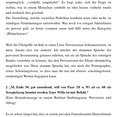
ursprünglich: „verdreht, umgekehrt“. Es liegt nahe, sich die Frage zu
stellen, was in einem Menschen verdreht ist oder besser, verdreht wurde
und wodurch dies geschah.
Die Vorstellung, welche sexuellen Praktiken konform seien oder nicht, ist
ständigen Veränderungen unterworfen. Was noch vor einigen Jahrzehnten
als pervers galt, ist heute common sense und fällt unter die Kategorie
„Blümchensex“.
Weil die Übergriffe im Irak in erster Linie Perversionen dokumentieren, ist
mein Ansatz also ein anderer: Ich möchte der stummen Sprache der
perversen Inszenierung genauer zuhören, um sie als Sprache des einstigen
Kindes verstehen zu können, das den Perversionen der Eltern ohnmächtig
ausgeliefert war. Diese stumme Sprache hat, wie auch die Pornographie,
etwas Schonungsloses, so dass man ihr nur mit ebenso schonungslosen,
eindeutigen Worten begegnen kann.
2 „M, Ende 30, gut aussehend, will von Paar (M u. W) ab ca. 60 als
Sexspielzeug benutzt werden. Euer Wille ist mir Befehl.“
(Eine Kontaktanzeige in einem Berliner Stadtmagazin: Perversion und
Alltag)
Es ist schon länger her, dass in einem privaten Fernsehsender Deutschlands