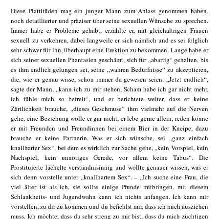
Diese Plattitüden mag ein junger Mann zum Anlass genommen haben,
noch detaillierter und präziser über seine sexuellen Wünsche zu sprechen.
Immer habe er Probleme gehabt, erzählte er, mit gleichaltrigen Frauen
sexuell zu verkehren, dabei langweile er sich nämlich und es sei folglich
sehr schwer für ihn, überhaupt eine Erektion zu bekommen. Lange habe er
sich seiner sexuellen Phantasien geschämt, sich für „abartig“ gehalten, bis
es ihm endlich gelungen sei, seine „wahren Bedürfnisse“ zu akzeptieren,
die, wie er genau wisse, schon immer da gewesen seien. „Jetzt endlich“,
sagte der Mann, „kann ich zu mir stehen, Scham habe ich gar nicht mehr,
ich fühle mich so befreit“, und er berichtete weiter, dass er keine
Zärtlichkeit brauche, „dieses Geschmuse“ ihm vielmehr auf die Nerven
gehe, eine Beziehung wolle er gar nicht, er lebe gerne allein, reden könne
er mit Freunden und Freundinnen bei einem Bier in der Kneipe, dazu
brauche er keine Partnerin. Was er sich wünsche, sei „ganz einfach
knallharter Sex“, bei dem es wirklich zur Sache gehe, „kein Vorspiel, kein
Nachspiel, kein unnötiges Gerede, vor allem keine Tabus“. Die
Prostituierte lächelte verständnisinnig und wollte genauer wissen, was er
sich denn vorstelle unter „knallhartem Sex“. – „Ich suche eine Frau, die
viel älter ist als ich, sie sollte einige Pfunde mitbringen, mit diesem
Schlankheits- und Jugendwahn kann ich nichts anfangen. Ich kann mir
vorstellen, zu dir zu kommen und du befiehlst mir, dass ich mich ausziehen
muss. Ich möchte, dass du sehr streng zu mir bist, dass du mich züchtigen