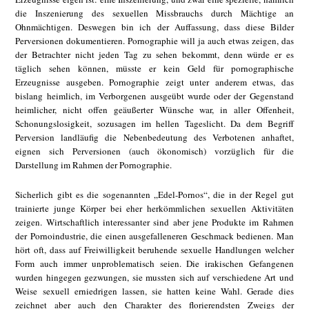
die Inszenierung des sexuellen Missbrauchs durch Mächtige an
Ohnmächtigen. Deswegen bin ich der Auffassung, dass diese Bilder
Perversionen dokumentieren. Pornographie will ja auch etwas zeigen, das
der Betrachter nicht jeden Tag zu sehen bekommt, denn würde er es
täglich sehen können, müsste er kein Geld für pornographische
Erzeugnisse ausgeben. Pornographie zeigt unter anderem etwas, das
bislang heimlich, im Verborgenen ausgeübt wurde oder der Gegenstand
heimlicher, nicht offen geäußerter Wünsche war, in aller Offenheit,
Schonungslosigkeit, sozusagen im hellen Tageslicht. Da dem Begriff
Perversion landläufig die Nebenbedeutung des Verbotenen anhaftet,
eignen sich Perversionen (auch ökonomisch) vorzüglich für die
Darstellung im Rahmen der Pornographie.
Sicherlich gibt es die sogenannten „Edel-Pornos“, die in der Regel gut
trainierte junge Körper bei eher herkömmlichen sexuellen Aktivitäten
zeigen. Wirtschaftlich interessanter sind aber jene Produkte im Rahmen
der Pornoindustrie, die einen ausgefalleneren Geschmack bedienen. Man
hört oft, dass auf Freiwilligkeit beruhende sexuelle Handlungen welcher
Form auch immer unproblematisch seien. Die irakischen Gefangenen
wurden hingegen gezwungen, sie mussten sich auf verschiedene Art und
Weise sexuell erniedrigen lassen, sie hatten keine Wahl. Gerade dies
zeichnet aber auch den Charakter des florierendsten Zweigs der