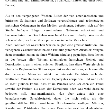
(Lynndie England, Militärpolizistin, 21 Jahre, zur Entstehung eines Polit-
Pornos)
Als in den vergangenen Wochen Bilder der von amerikanischen und
britischen Soldatinnen und Soldaten vergewaltigten und gedemütigten
irakischen Gefangenen in den Medien erschienen, äußerten sich auf der
Straße befragte Bürger verschiedener Nationen schockiert und
kommentierten das Geschehen manchmal kurz und bündig: Was sie da
sehen würden, erschiene ihnen pervers, meinten die Menschen.
Auch Politiker der westlichen Staaten zeigten eine gewisse Irritation. Ihre
verlegenen Gesichter mochten eine Erklärungsnot zum Ausdruck bringen,
denn immerhin hatten sie ihren Wählern jahrelang gepredigt, diese lebten
in der besten aller Welten, allenthalben herrschten Freiheit und
Demokratie, sogar in einem solchen Überfluss, dass diese Werte gleich in
sämtliche Regionen des Globus exportiert werden müssten, auch wenn die
dort lebenden Menschen nicht das mindeste Bedürfnis nach der
westlichen Variante dieses hehren Exportgutes verspürten. Und wer nicht
so recht glauben könne, dass er im Paradies lebe, sei eben ein Feind
sowohl der Freiheit als auch der Demokratie oder, was wohl dasselbe
bedeuten soll, anti-amerikanisch. Nun aber zeigte sich eine
bemerkenswerte Sprachlosigkeit derer, die sich selbst als die
gesellschaftliche Elite bezeichnen. Üblicherweise verfügen Minister,
Kanzler und Präsidenten über einen Tross unterbezahlter akademischer