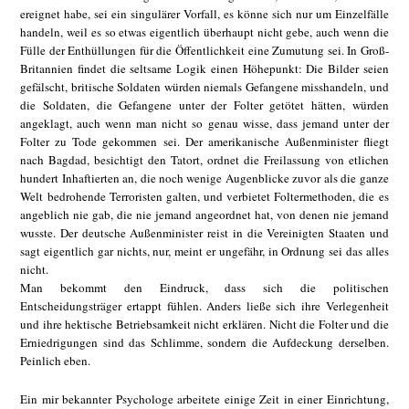
ereignet habe, sei ein singulärer Vorfall, es könne sich nur um Einzelfälle
handeln, weil es so etwas eigentlich überhaupt nicht gebe, auch wenn die
Fülle der Enthüllungen für die Öffentlichkeit eine Zumutung sei. In Groß-
Britannien findet die seltsame Logik einen Höhepunkt: Die Bilder seien
gefälscht, britische Soldaten würden niemals Gefangene misshandeln, und
die Soldaten, die Gefangene unter der Folter getötet hätten, würden
angeklagt, auch wenn man nicht so genau wisse, dass jemand unter der
Folter zu Tode gekommen sei. Der amerikanische Außenminister fliegt
nach Bagdad, besichtigt den Tatort, ordnet die Freilassung von etlichen
hundert Inhaftierten an, die noch wenige Augenblicke zuvor als die ganze
Welt bedrohende Terroristen galten, und verbietet Foltermethoden, die es
angeblich nie gab, die nie jemand angeordnet hat, von denen nie jemand
wusste. Der deutsche Außenminister reist in die Vereinigten Staaten und
sagt eigentlich gar nichts, nur, meint er ungefähr, in Ordnung sei das alles
nicht.
Man bekommt den Eindruck, dass sich die politischen
Entscheidungsträger ertappt fühlen. Anders ließe sich ihre Verlegenheit
und ihre hektische Betriebsamkeit nicht erklären. Nicht die Folter und die
Erniedrigungen sind das Schlimme, sondern die Aufdeckung derselben.
Peinlich eben.
Ein mir bekannter Psychologe arbeitete einige Zeit in einer Einrichtung,