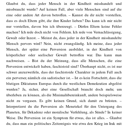
Glaubst du, dass jeder Mensch in der Kindheit misshandelt und
missbraucht wurde? Auf keinen Fall, aber viele Menschen sind auf die
eine oder andere Art davon betroffen. – Kannst du dir nicht vorstellen,
dass es doch Eltern gibt, die ihre Kinder lieben? Das kann ich mir nicht
nur vorstellen, davon bin ich überzeugt. – Dürfen Eltern keine Fehler
machen? Ich rede doch nicht von Fehlern. Ich rede von Vernachlässigung,
Gewalt oder Inzest. – Meinst du, dass jeder in der Kindheit misshandelte
Mensch pervers wird? Nein, nicht zwangsläufig. Ich meine, dass jeder
Mensch, der später eine Perversion ausbildet, in der Kindheit von
körperlicher oder seelischer Gewalt betroffen war. Das kann man
nachweisen. – Bist du der Meinung, dass alle Menschen, die eine
Perversion entwickelt haben, faschistoid sind? Überhaupt nicht, es ist nur
schwer anzuzweifeln, dass der faschistoide Charakter in jedem Fall auch
ein perverser, nämlich ein sadistischer ist. – Ist es kein Fortschritt, dass die
blutigen Diktaturen Europas durch die westlichen Demokratien abgelöst
wurden? Ja, sicher, aber eine Gesellschaft braucht doch mehr, um
überleben zu können, als die Minimalübereinkunft, andere beispielsweise
nicht zu vergasen. Es gibt keinen Grund, sich damit zu brüsten. –
Interpretierst du die Perversion als Menetekel für den Untergang des
Planeten, für Dekadenz oder moralische Verfehlung, als Sünde? In keiner
Weise. Die Perversion ist ein Symptom für etwas, das ist alles. – Glaubst
du, dass man ein politisches Zeitereignis wie etwa den Krieg im Irak mit