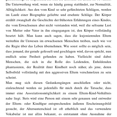
Die Unterwerfung wird, wenn sie häufig genug stattfindet, zur Normalität,
Alltäglichkeit. Aus den vom Kind so sehr gefürchteten Schlägen, werden
im Laufe einer Biographie geliebte und ersehnte Schläge. Der Körper
erzählt zwanghaft die Geschichte der frühesten Erfahrungen eines Kindes,
die vom Erwachsenen aber nicht verstanden wird, weil die seltsame Lust
von Mutter oder Vater in ihn eingegangen ist, den Körper vollständig
besetzt hält. Man kann auch sagen, dass die kujonierenden Eltern
weiterhin ihr Unwesen im erwachsenen Menschen treiben, nach wie vor
die Regie über das Leben übernehmen. Wie sonst sollte es möglich sein,
dass jemand, der gerade gefesselt und geschlagen wird, davon spricht, nun
endlich seine Freiheit gefunden zu haben. Vielleicht sind dabei
Menschen, die sich in die Rolle des Leidenden, Erduldenden
phantasieren, der Realität ihrer Kindheit noch näher, als jene, deren
Selbstbild vollständig mit den aggressiven Eltern verschmolzen zu sein
scheint.
Man mag sich diesen Gedankengängen anschließen oder nicht,
einleuchtend werden sie jedenfalls für mich durch die Tatsache, dass
immer eine Assoziationsmöglichkeit zu einem Eltern-Kind-Verhältnis
nahe liegt. Stets wird eine Person mit einem sehr genauen und entweder
der Eltern- oder Kindfigur entsprechenden äußeren Erscheinungsbild
gesucht, der Altersunterschied ist oft erheblich und das verwendete
Vokabular ist nur allzu bekannt, es entstammt ohne Ausnahme der