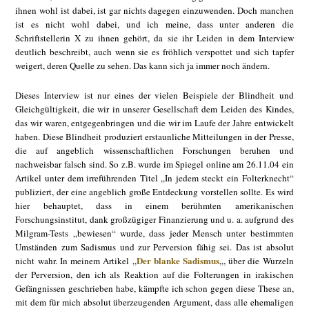
ihnen wohl ist dabei, ist gar nichts dagegen einzuwenden. Doch manchen
ist es nicht wohl dabei, und ich meine, dass unter anderen die
Schriftstellerin X zu ihnen gehört, da sie ihr Leiden in dem Interview
deutlich beschreibt, auch wenn sie es fröhlich verspottet und sich tapfer
weigert, deren Quelle zu sehen. Das kann sich ja immer noch ändern.
Dieses Interview ist nur eines der vielen Beispiele der Blindheit und
Gleichgültigkeit, die wir in unserer Gesellschaft dem Leiden des Kindes,
das wir waren, entgegenbringen und die wir im Laufe der Jahre entwickelt
haben. Diese Blindheit produziert erstaunliche Mitteilungen in der Presse,
die auf angeblich wissenschaftlichen Forschungen beruhen und
nachweisbar falsch sind. So z.B. wurde im Spiegel online am 26.11.04 ein
Artikel unter dem irreführenden Titel „In jedem steckt ein Folterknecht“
publiziert, der eine angeblich große Entdeckung vorstellen sollte. Es wird
hier behauptet, dass in einem berühmten amerikanischen
Forschungsinstitut, dank großzügiger Finanzierung und u. a. aufgrund des
Milgram-Tests „bewiesen“ wurde, dass jeder Mensch unter bestimmten
Umständen zum Sadismus und zur Perversion fähig sei. Das ist absolut
Der blanke Sadismus
nicht wahr. In meinem Artikel „
„, über die Wurzeln
der Perversion, den ich als Reaktion auf die Folterungen in irakischen
Gefängnissen geschrieben habe, kämpfte ich schon gegen diese These an,
mit dem für mich absolut überzeugenden Argument, dass alle ehemaligen