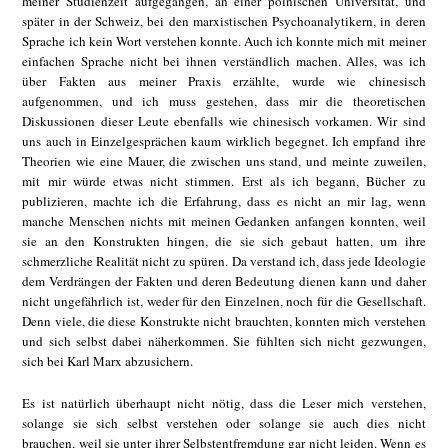
meiner Studienzeit aufgegangen, an einer polnischen Universität, und
später in der Schweiz, bei den marxistischen Psychoanalytikern, in deren
Sprache ich kein Wort verstehen konnte. Auch ich konnte mich mit meiner
einfachen Sprache nicht bei ihnen verständlich machen. Alles, was ich
über Fakten aus meiner Praxis erzählte, wurde wie chinesisch
aufgenommen, und ich muss gestehen, dass mir die theoretischen
Diskussionen dieser Leute ebenfalls wie chinesisch vorkamen. Wir sind
uns auch in Einzelgesprächen kaum wirklich begegnet. Ich empfand ihre
Theorien wie eine Mauer, die zwischen uns stand, und meinte zuweilen,
mit mir würde etwas nicht stimmen. Erst als ich begann, Bücher zu
publizieren, machte ich die Erfahrung, dass es nicht an mir lag, wenn
manche Menschen nichts mit meinen Gedanken anfangen konnten, weil
sie an den Konstrukten hingen, die sie sich gebaut hatten, um ihre
schmerzliche Realität nicht zu spüren. Da verstand ich, dass jede Ideologie
dem Verdrängen der Fakten und deren Bedeutung dienen kann und daher
nicht ungefährlich ist, weder für den Einzelnen, noch für die Gesellschaft.
Denn viele, die diese Konstrukte nicht brauchten, konnten mich verstehen
und sich selbst dabei näherkommen. Sie fühlten sich nicht gezwungen,
sich bei Karl Marx abzusichern.
Es ist natürlich überhaupt nicht nötig, dass die Leser mich verstehen,
solange sie sich selbst verstehen oder solange sie auch dies nicht
brauchen, weil sie unter ihrer Selbstentfremdung gar nicht leiden. Wenn es