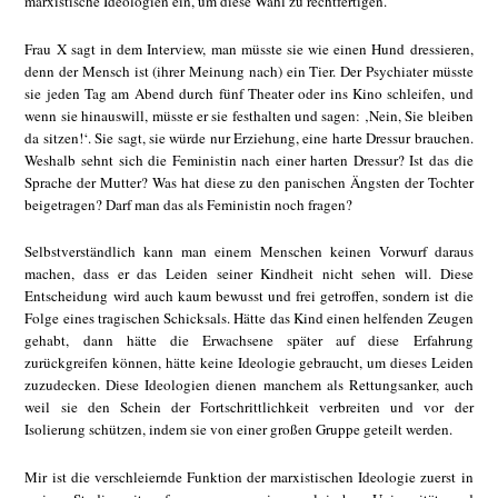
marxistische Ideologien ein, um diese Wahl zu rechtfertigen.
Frau X sagt in dem Interview, man müsste sie wie einen Hund dressieren,
denn der Mensch ist (ihrer Meinung nach) ein Tier. Der Psychiater müsste
sie jeden Tag am Abend durch fünf Theater oder ins Kino schleifen, und
wenn sie hinauswill, müsste er sie festhalten und sagen: ‚Nein, Sie bleiben
da sitzen!‘. Sie sagt, sie würde nur Erziehung, eine harte Dressur brauchen.
Weshalb sehnt sich die Feministin nach einer harten Dressur? Ist das die
Sprache der Mutter? Was hat diese zu den panischen Ängsten der Tochter
beigetragen? Darf man das als Feministin noch fragen?
Selbstverständlich kann man einem Menschen keinen Vorwurf daraus
machen, dass er das Leiden seiner Kindheit nicht sehen will. Diese
Entscheidung wird auch kaum bewusst und frei getroffen, sondern ist die
Folge eines tragischen Schicksals. Hätte das Kind einen helfenden Zeugen
gehabt, dann hätte die Erwachsene später auf diese Erfahrung
zurückgreifen können, hätte keine Ideologie gebraucht, um dieses Leiden
zuzudecken. Diese Ideologien dienen manchem als Rettungsanker, auch
weil sie den Schein der Fortschrittlichkeit verbreiten und vor der
Isolierung schützen, indem sie von einer großen Gruppe geteilt werden.
Mir ist die verschleiernde Funktion der marxistischen Ideologie zuerst in