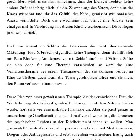
geschildert wird, muss man annehmen, dass der kleinen Tochter keine
andere Zuflucht übrig blieb, als die Zuwendung des Vaters, der sie in die
Kinos mitnahm und ihr das Gefühl der Nähe, gemischt mit panischer
Angst, vermittelte. Doch die erwachsene Frau bringt ihre Ängste kein
einziges mal in Verbindung mit diesen Kindheitserlebnissen. Diese liegen
ja so weit zurück!
Und nun kommt am Schluss des Interviews die nicht überraschende
Mitteilung: Frau X braucht eigentlich keine Therapie, denn sie hilft sich
mit Beta-Blockern, Antidepressiva, mit Schlafmitteln und Valium. Sollte
sie sich doch für eine Therapie entscheiden, so wäre das eine
Verhaltenstherapie bei einem Therapeuten, der sie zwingen würde, im
Kino zu bleiben, auch wenn die Türen geschlossen wären und sie nicht
den Raum verlassen könnte, usw. …
Diese Idee von einer gewaltsamen Therapie, die der erwachsenen Frau die
Wiederholung der beängstigenden Erfahrungen mit dem Vater anbieten
würde, hört sich wie eine makabre Phantasie an. Aber sie passt genau in
unsere heutige Gesellschaft, die sich darauf verschworen hat, die Ursachen
des psychischen Leidens in der Kindheit nicht sehen zu wollen. Man
„behandelt“ heute die schwersten psychischen Leiden mit Medikamenten,
Drogen oder Antidepressiva und setzt außerdem verschiedene, häufig auch