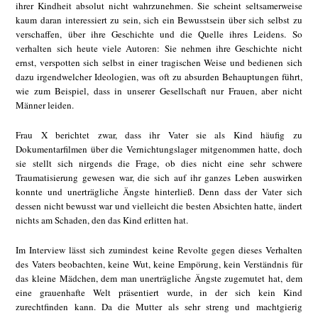
ihrer Kindheit absolut nicht wahrzunehmen. Sie scheint seltsamerweise
kaum daran interessiert zu sein, sich ein Bewusstsein über sich selbst zu
verschaffen, über ihre Geschichte und die Quelle ihres Leidens. So
verhalten sich heute viele Autoren: Sie nehmen ihre Geschichte nicht
ernst, verspotten sich selbst in einer tragischen Weise und bedienen sich
dazu irgendwelcher Ideologien, was oft zu absurden Behauptungen führt,
wie zum Beispiel, dass in unserer Gesellschaft nur Frauen, aber nicht
Männer leiden.
Frau X berichtet zwar, dass ihr Vater sie als Kind häufig zu
Dokumentarfilmen über die Vernichtungslager mitgenommen hatte, doch
sie stellt sich nirgends die Frage, ob dies nicht eine sehr schwere
Traumatisierung gewesen war, die sich auf ihr ganzes Leben auswirken
konnte und unerträgliche Ängste hinterließ. Denn dass der Vater sich
dessen nicht bewusst war und vielleicht die besten Absichten hatte, ändert
nichts am Schaden, den das Kind erlitten hat.
Im Interview lässt sich zumindest keine Revolte gegen dieses Verhalten
des Vaters beobachten, keine Wut, keine Empörung, kein Verständnis für
das kleine Mädchen, dem man unerträgliche Ängste zugemutet hat, dem
eine grauenhafte Welt präsentiert wurde, in der sich kein Kind
zurechtfinden kann. Da die Mutter als sehr streng und machtgierig