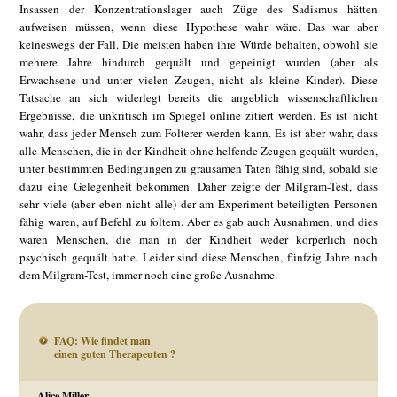
Insassen der Konzentrationslager auch Züge des Sadismus hätten
aufweisen müssen, wenn diese Hypothese wahr wäre. Das war aber
keineswegs der Fall. Die meisten haben ihre Würde behalten, obwohl sie
mehrere Jahre hindurch gequält und gepeinigt wurden (aber als
Erwachsene und unter vielen Zeugen, nicht als kleine Kinder). Diese
Tatsache an sich widerlegt bereits die angeblich wissenschaftlichen
Ergebnisse, die unkritisch im Spiegel online zitiert werden. Es ist nicht
wahr, dass jeder Mensch zum Folterer werden kann. Es ist aber wahr, dass
alle Menschen, die in der Kindheit ohne helfende Zeugen gequält wurden,
unter bestimmten Bedingungen zu grausamen Taten fähig sind, sobald sie
dazu eine Gelegenheit bekommen. Daher zeigte der Milgram-Test, dass
sehr viele (aber eben nicht alle) der am Experiment beteiligten Personen
fähig waren, auf Befehl zu foltern. Aber es gab auch Ausnahmen, und dies
waren Menschen, die man in der Kindheit weder körperlich noch
psychisch gequält hatte. Leider sind diese Menschen, fünfzig Jahre nach
dem Milgram-Test, immer noch eine große Ausnahme.
FAQ: Wie findet man
einen guten Therapeuten ?
Alice Miller