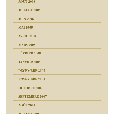
AOÛT 2008
a page
JUILLET 2008
as
culpabilité
JUIN 2008
 la rage
MAI 2008
AVRIL 2008
bilité
MARS 2008
t comprendre
e Miller
 fait
é
FÉVRIER 2008
ptômes
JANVIER 2008
ées entières ?
 simples
ns aujourd’hui
 de moi
DÉCEMBRE 2007
é
!!
NOVEMBRE 2007
s 20 ans
repères
ver….et printemps
ups
d Welzer
 lui est arrivé
OCTOBRE 2007
AITS
leçons
ccroche à lui
ion
SEPTEMBRE 2007
enfants
(Suite)
AOÛT 2007
ents
agnon
JUILLET 2007