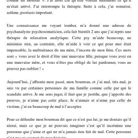
comme un monstre ». J’ai alors cru qu’elle voulait minimiser ce qu’il
m’était arrivé. J’ai interrompu la thérapie. Suite à cela, j’ai somatisé,
asthme, psoriasis important.
Une connaissance me voyant tomber, m’a donné une adresse de
psychanalyste psychosomaticien, cela fait bientôt 2 ans que j’ai repris une
thérapie de relaxation analytique. Cette psy m’aide beaucoup, ne
minimise rien, au contraire, elle m’aide à voir ce qui pour moi était
impensable, la maltraitance de ma mère, l’inceste de mon frère. Ces mots
sont « vous avez le droit d’être une mauvaise fille, puisque vous avez eu
une mauvaise mère, et vous n’êtes pas obligé de lui pardonner, vous ne
pouvez pas oublier ! »
Aujourd’hui, j’affronte mon passé, mon bourreau, et j’ai mal, très mal, je
suis vu par certaines personnes de ma famille comme celle par qui le
scandale arrive. Je me sens juger, il faut que je justifie, que j’apporte des
preuves, je n’aime pas cette place. Je n’aimais et n’aime pas celle de
victime, j’ai eu beaucoup de mal à l’accepter.
Pour ce défendre mon bourreau dit que ce n’est pas lui, je me doutais qu’il
nierai, mais ce que je ne pouvais imaginer c’est qu’il incrimine une
personne que j’aime et qui ne m’a jamais rien fait de mal. Cette personne
n’est pas au courant de mon histoire.