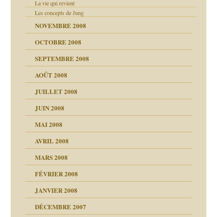
La vie qui revient
Les concepts de Jung
NOVEMBRE 2008
OCTOBRE 2008
s
SEPTEMBRE 2008
AOÛT 2008
a page
JUILLET 2008
as
culpabilité
JUIN 2008
 la rage
MAI 2008
AVRIL 2008
bilité
MARS 2008
t comprendre
e Miller
 fait
é
FÉVRIER 2008
ptômes
JANVIER 2008
ées entières ?
 simples
ns aujourd’hui
 de moi
DÉCEMBRE 2007
é
!!