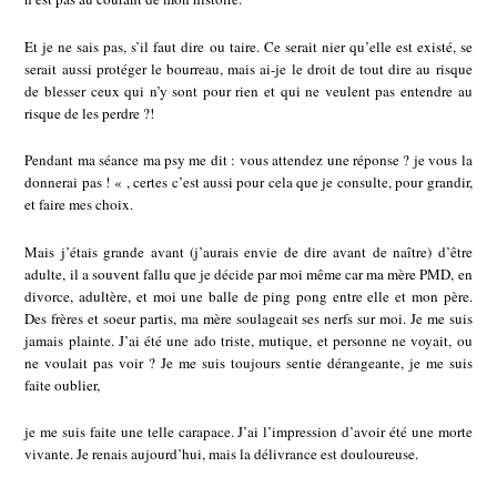
Et je ne sais pas, s’il faut dire ou taire. Ce serait nier qu’elle est existé, se
serait aussi protéger le bourreau, mais ai-je le droit de tout dire au risque
de blesser ceux qui n’y sont pour rien et qui ne veulent pas entendre au
risque de les perdre ?!
Pendant ma séance ma psy me dit : vous attendez une réponse ? je vous la
donnerai pas ! « , certes c’est aussi pour cela que je consulte, pour grandir,
et faire mes choix.
Mais j’étais grande avant (j’aurais envie de dire avant de naître) d’être
adulte, il a souvent fallu que je décide par moi même car ma mère PMD, en
divorce, adultère, et moi une balle de ping pong entre elle et mon père.
Des frères et soeur partis, ma mère soulageait ses nerfs sur moi. Je me suis
jamais plainte. J’ai été une ado triste, mutique, et personne ne voyait, ou
ne voulait pas voir ? Je me suis toujours sentie dérangeante, je me suis
faite oublier,
je me suis faite une telle carapace. J’ai l’impression d’avoir été une morte
vivante. Je renais aujourd’hui, mais la délivrance est douloureuse.