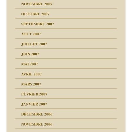
NOVEMBRE 2007
s 20 ans
repères
ver….et printemps
ups
d Welzer
 lui est arrivé
OCTOBRE 2007
AITS
leçons
ccroche à lui
ion
SEPTEMBRE 2007
enfants
(Suite)
AOÛT 2007
ents
agnon
JUILLET 2007
ent
JUIN 2007
les thérapeutiques
ténèbres
MAI 2007
AVRIL 2007
ubi
MARS 2007
FÉVRIER 2007
ui
rien savoir
JANVIER 2007
reuses ensuite
 notre vie
DÉCEMBRE 2006
NOVEMBRE 2006