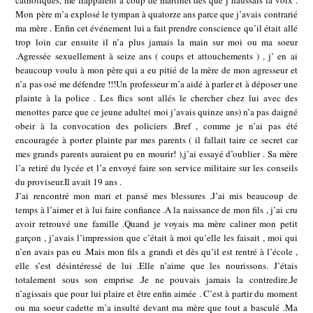
catholiques, me frappaient à coup de martinet dès que j’haussais la voix .
Mon père m’a explosé le tympan à quatorze ans parce que j’avais contrarié
ma mère . Enfin cet événement lui a fait prendre conscience qu’il était allé
trop loin car ensuite il n’a plus jamais la main sur moi ou ma soeur
.Agressée sexuellement à seize ans ( coups et attouchements ) , j’ en ai
beaucoup voulu à mon père qui a eu pitié de la mère de mon agresseur et
n’a pas osé me défendre !!!Un professeur m’a aidé à parler et à déposer une
plainte à la police . Les flics sont allés le chercher chez lui avec des
menottes parce que ce jeune adulte( moi j’avais quinze ans) n’a pas daigné
obeir à la convocation des policiers .Bref , comme je n’ai pas été
encouragée à porter plainte par mes parents ( il fallait taire ce secret car
mes grands parents auraient pu en mourir! ),j’ai essayé d’oublier . Sa mère
l’a retiré du lycée et l’a envoyé faire son service militaire sur les conseils
du proviseur.Il avait 19 ans .
J’ai rencontré mon mari et pansé mes blessures .J’ai mis beaucoup de
temps à l’aimer et à lui faire confiance .A la naissance de mon fils , j’ai cru
avoir retrouvé une famille .Quand je voyais ma mère caliner mon petit
garçon , j’avais l’impression que c’était à moi qu’elle les faisait , moi qui
n’en avais pas eu .Mais mon fils a grandi et dès qu’il est rentré à l’école ,
elle s’est désintéressé de lui .Elle n’aime que les nourissons. J’étais
totalement sous son emprise .Je ne pouvais jamais la contredire.Je
n’agissais que pour lui plaire et être enfin aimée . C’est à partir du moment
ou ma soeur cadette m’a insulté devant ma mère que tout a basculé .Ma