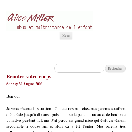
Alice Miller fr
Abus et Maltraitance de l'Enfant
Aller
Menu
au
contenu
Rechercher :
Ecouter votre corps
Sunday 30 August 2009
Bonjour,
Je vous résume la situation : J’ai été très mal chez mes parents souffrant
d’énurésie jusqu’à dix ans , puis d’anorexie pendant un an et de boulimie
vomitive pendant huit ans .J’ai perdu ma grand mère qui était un témoin
secourable à douze ans et alors ça a été l’enfer !Mes parents très