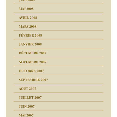
 la rage
MAI 2008
AVRIL 2008
bilité
MARS 2008
t comprendre
e Miller
 fait
é
FÉVRIER 2008
ptômes
JANVIER 2008
ées entières ?
 simples
ns aujourd’hui
 de moi
DÉCEMBRE 2007
é
!!
NOVEMBRE 2007
s 20 ans
repères
ver….et printemps
ups
d Welzer
 lui est arrivé
OCTOBRE 2007
AITS
leçons
ccroche à lui
ion
SEPTEMBRE 2007
enfants
(Suite)
AOÛT 2007
ents
agnon
JUILLET 2007
ent
JUIN 2007
les thérapeutiques
ténèbres
MAI 2007