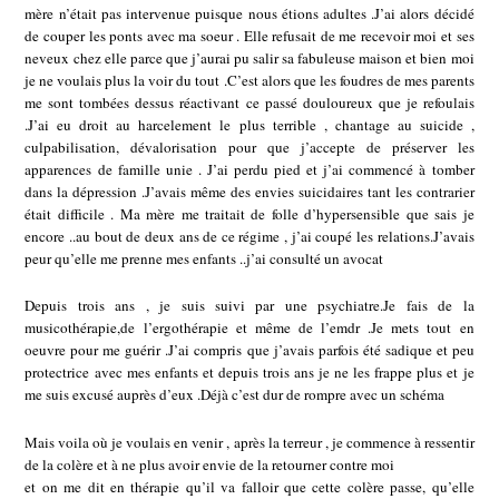
mère n’était pas intervenue puisque nous étions adultes .J’ai alors décidé
de couper les ponts avec ma soeur . Elle refusait de me recevoir moi et ses
neveux chez elle parce que j’aurai pu salir sa fabuleuse maison et bien moi
je ne voulais plus la voir du tout .C’est alors que les foudres de mes parents
me sont tombées dessus réactivant ce passé douloureux que je refoulais
.J’ai eu droit au harcelement le plus terrible , chantage au suicide ,
culpabilisation, dévalorisation pour que j’accepte de préserver les
apparences de famille unie . J’ai perdu pied et j’ai commencé à tomber
dans la dépression .J’avais même des envies suicidaires tant les contrarier
était difficile . Ma mère me traitait de folle d’hypersensible que sais je
encore ..au bout de deux ans de ce régime , j’ai coupé les relations.J’avais
peur qu’elle me prenne mes enfants ..j’ai consulté un avocat
Depuis trois ans , je suis suivi par une psychiatre.Je fais de la
musicothérapie,de l’ergothérapie et même de l’emdr .Je mets tout en
oeuvre pour me guérir .J’ai compris que j’avais parfois été sadique et peu
protectrice avec mes enfants et depuis trois ans je ne les frappe plus et je
me suis excusé auprès d’eux .Déjà c’est dur de rompre avec un schéma
Mais voila où je voulais en venir , après la terreur , je commence à ressentir
de la colère et à ne plus avoir envie de la retourner contre moi
et on me dit en thérapie qu’il va falloir que cette colère passe, qu’elle