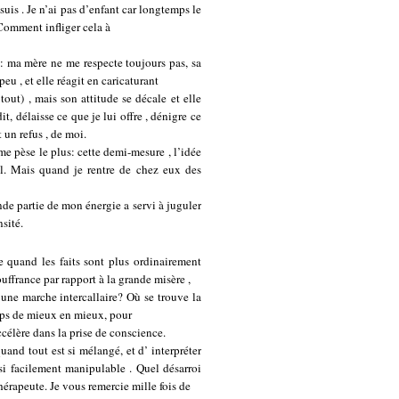
 suis . Je n’ai pas d’enfant car longtemps le
Comment infliger cela à
e: ma mère ne me respecte toujours pas, sa
eu , et elle réagit en caricaturant
out) , mais son attitude se décale et elle
, délaisse ce que je lui offre , dénigre ce
t un refus , de moi.
 me pèse le plus: cette demi-mesure , l’idée
l. Mais quand je rentre de chez eux des
nde partie de mon énergie a servi à juguler
sité.
 quand les faits sont plus ordinairement
uffrance par rapport à la grande misère ,
 une marche intercallaire? Où se trouve la
orps de mieux en mieux, pour
accélère dans la prise de conscience.
uand tout est si mélangé, et d’ interpréter
 si facilement manipulable . Quel désarroi
thérapeute. Je vous remercie mille fois de