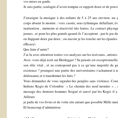
vos mises en garde.
Je suis partie, soulagée d’avoir rompue ce rapport doux et de pouvoir
J’enseigne la musique à des enfants de 5 à 25 ans environ: un q
corps absent le montre : voix cassée, sens rythmique défaillant, év
inattention , mémoire et réactivité très lentes. Le contact physi
jeunes , et pour les plus grands quand ils l’acceptent : par le jeu 
en frappant deux par deux ; ou encore je les touche sur les épaules à
efficace)
Que faire d’autre?
J’ai lu avec attention toutes vos analyses sur les écrivains , artistes 
Avez -vous déjà écrit sur Heidegger ? Sa pensée est exceptionnelle, c
son rôle vital , et ne correspond pas à ce qu’une majorité de g
existence ? pourquoi une partie des universitaires s’acharnent à n
dédouaner, et à transformer les faits ?
Vous demandez de vous signaler des peuples sans violence. Connai
Indiens Kogis de Colombie » Le chemin des neuf mondes « , Al
message des derniers hommes Soigné et sauvé par les Kogis il a 
Ailleurs
je parle de vos livres et de votre site autant que possible Mille mer
Et beaucoup d’admiration