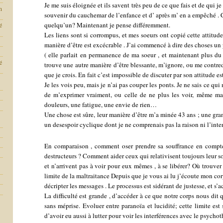
Je me suis éloignée et ils savent très peu de ce que fais et de qui je
n
souvenir du cauchemar de l’enfance et d’ après m’ en a empêché . 
quelqu’un? Maintenant je pense différemment.
é
Les liens sont si corrompus, et mes soeurs ont copié cette attitud
manière d’être est excécrable . J’ai commencé à dire des choses un p
( elle parlait en permanence de ma soeur , et maintenant plus du t
é
trouve une autre manière d’être blessante, m’ignore, ou me contredit
que je crois. En fait c’est impossible de discuter par son attitude es
Je les vois peu, mais je n’ai pas couper les ponts. Je ne sais ce qui
de m’exprimer vraiment, ou celle de ne plus les voir, même ma
douleurs, une fatigue, une envie de rien…
Une chose est sûre, leur manière d’être m’a minée 43 ans ; une gra
un desespoir cyclique dont je ne comprenais pas la raison ni l’inten
En comparaison , comment oser prendre sa souffrance en compte
destructeurs ? Comment aider ceux qui relativisent toujours leur so
et n’arrivent pas à voir pour eux mêmes , à se libérer? Où trouver
limite de la maltraitance Depuis que je vous ai lu j’écoute mon c
décripter les messages . Le processus est sidérant de justesse, et s’
La difficulté est grande , d’accéder à ce que notre corps nous dit q
sans méprise. Evoluer entre paranoïa et lucidité; cette limite est
d’avoir eu aussi à lutter pour voir les interférences avec le psycho