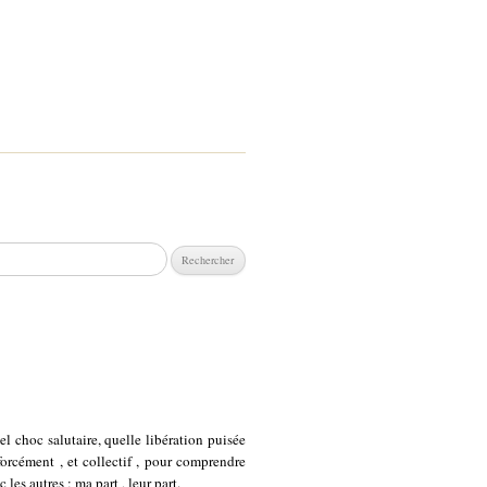
chercher :
l choc salutaire, quelle libération puisée
orcément , et collectif , pour comprendre
 les autres ; ma part , leur part.