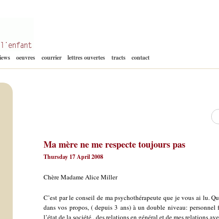
Aller
views
oeuvres
courrier
lettres ouvertes
tracts
contact
au
contenu
Re
Ma mère ne me respecte toujours pas
Thursday 17 April 2008
Chère Madame Alice Miller
C’est par le conseil de ma psychothérapeute que je vous ai lu. Que
dans vos propos, ( depuis 3 ans) à un double niveau: personnel f
l’état de la société , des relations en général et de mes relations avec