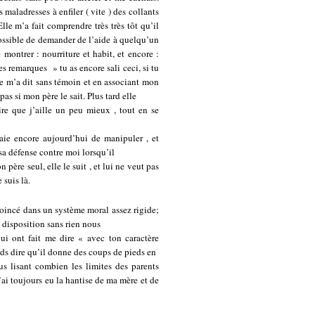
maladresses à enfiler ( vite ) des collants
lle m’a fait comprendre très très tôt qu’il
t possible de demander de l’aide à quelqu’un
 montrer : nourriture et habit, et encore :
les remarques » tu as encore sali ceci, si tu
lle m’a dit sans témoin et en associant mon
pas si mon père le sait. Plus tard elle
ire que j’aille un peu mieux , tout en se
saie encore aujourd’hui de manipuler , et
 sa défense contre moi lorsqu’il
 père seul, elle le suit , et lui ne veut pas
 suis là.
 coincé dans un système moral assez rigide;
e disposition sans rien nous
ui ont fait me dire « avec ton caractère
nds dire qu’il donne des coups de pieds en
us lisant combien les limites des parents
 J’ai toujours eu la hantise de ma mère et de