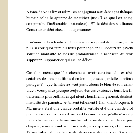
A force de vous lire et relire , en conjuguant aux échanges thérape
humain selon le système de répétition jusqu’à ce que l’on compr
comprendre l’inéluctable profondeur) , ET le déni des souffrances
Constater ce déni chez tant de personnes.
Il m’aura fallu attendre d’être arrivée à un point de rupture, suf
plus savoir quoi faire du tout) pour appeler au secours un psyc
solitude mordante Je mesure profondément la nécessité du témo
supporter , supporter ce qui est , se délier .
Car alors même que l’on cherche à savoir certaines choses rési
certaines de mes intuitions d’enfant – pensées partielles , refo
partager ?) : que la mère ne veut pas toujours le bien de son enfan
vide . Vous parlez presque toujours des cas extrèmes , terribles; 
traitements plus ordinaires qui nient , humilient, ignorent, dénien
imaturité des parents… et brisent tellement l’élan vital, bloquent le
Ma mère a été d’une grande brutalité verbale et d’une grande vi
premiers souvenirs ( vers 4 ans ) est la conscience qu’elle n’avait 
j’avais horreur qu’elle me touche , et je ne disais rien de ce que 
claques , mais surtout son ton exédé, ses explosions, et un non 
J’étais turbulente, agitée, seule, dépressive dès 7ans, ou 8 – je p