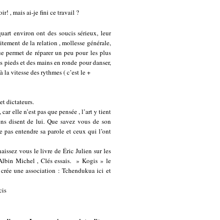
! , mais ai-je fini ce travail ?
uart environ ont des soucis sérieux, leur
itement de la relation , mollesse générale,
que permet de réparer un peu pour les plus
des pieds et des mains en ronde pour danser,
 la vitesse des rythmes ( c’est le +
et dictateurs.
ar elle n’est pas que pensée , l’art y tient
ens disent de lui. Que savez vous de son
e pas entendre sa parole et ceux qui l’ont
ssez vous le livre de Éric Julien sur les
bin Michel , Clés essais. » Kogis » le
crée une association : Tchendukua ici et
cis