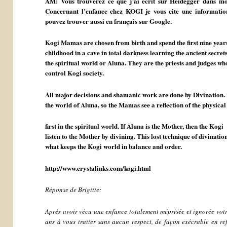
AM: Vous trouverez ce que j’ai écrit sur Heidegger dans mo
Concernant l’enfance chez KOGI je vous cite une information 
pouvez trouver aussi en français sur Google.
Kogi Mamas are chosen from birth and spend the first nine years
childhood in a cave in total darkness learning the ancient secrets
the spiritual world or Aluna. They are the priests and judges wh
control Kogi society.
All major decisions and shamanic work are done by Divination. A
the world of Aluna, so the Mamas see a reflection of the physica
first in the spiritual world. If Aluna is the Mother, then the Kogi
listen to the Mother by divining. This lost technique of divination
what keeps the Kogi world in balance and order.
http://www.crystalinks.com/kogi.html
Réponse de Brigitte:
Après avoir vécu une enfance totalement méprisée et ignorée vot
ans à vous traiter sans aucun respect, de façon exécrable en re