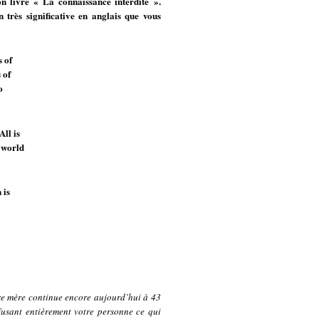
n livre « La connaissance interdite ».
très significative en anglais que vous
 of
 of
o
ll is
l world
 is
re mère continue encore aujourd’hui à 43
fusant entièrement votre personne ce qui