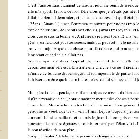
C’est l’âge où sans vraiment de raison , pour me punir de quelques 
elle m’a appris la mort de mon frère alors que je n’étais pas née. E
fallait ne rien lui demander , et je n’ai su que très tard qu’il étai
( 25ans , 30ans ? ), juste l’entretien minimum pour ne pas trop le
trop de nourriture , des habits non choisis, jamais très seyants , et 
crois que je suis ta bonne « . A plusieurs reprises (vers 12 ans ) e
père » on fera tout pour tes soeurs, mais pas pour toi » ; je ne sais 
trouvait toujours quelque chose pour détruire ce qui pouvait fa
lamentant quand cela n’allait pas .
Systématiquement dans l’opposition, le rapport de force elle es
depuis que mon père est à la retraite elle cherche à ce qu’il prenne
m’arrive de lui faire des remarques. Il est impossible de parler à mon
la laisser … même quelques minutes , c’est ce qui se passe quand je
Mon père lui était peu là, travaillant tard; assez absent du lien et
il n’intervenait que peu, pour sermonner, mettait des choses à notr
demander . Mes réactions réfractaires à ma mère et en général l
personne ne voudra de toi « , vers 14 ans . Depuis toujours, j’ente
dormant, lui si conciliant, et soumis le jour. J’ai compris en vo
pouvaient les rendre égoistes et sourds , et paralyser l’élan vital .
la non réaction de mon père.
Sur qui compter ? Adolescente je voulais changer de parents!