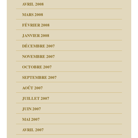
AVRIL 2008
bilité
MARS 2008
t comprendre
e Miller
 fait
é
FÉVRIER 2008
ptômes
JANVIER 2008
ées entières ?
 simples
ns aujourd’hui
 de moi
DÉCEMBRE 2007
é
!!
NOVEMBRE 2007
s 20 ans
repères
ver….et printemps
ups
d Welzer
 lui est arrivé
OCTOBRE 2007
AITS
leçons
ccroche à lui
ion
SEPTEMBRE 2007
enfants
(Suite)
AOÛT 2007
ents
agnon
JUILLET 2007
ent
JUIN 2007
les thérapeutiques
ténèbres
MAI 2007
AVRIL 2007
ubi