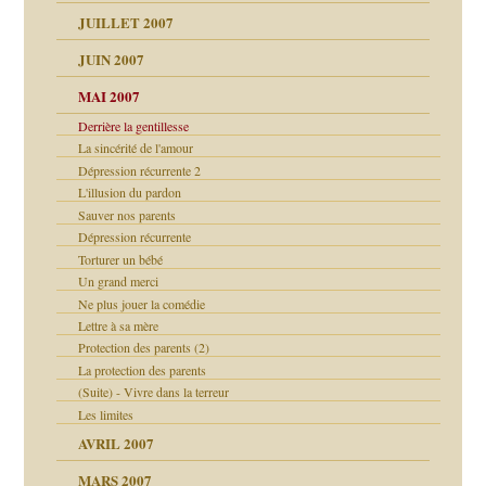
ents
agnon
JUILLET 2007
ent
JUIN 2007
les thérapeutiques
ténèbres
MAI 2007
Derrière la gentillesse
La sincérité de l'amour
ubi
Dépression récurrente 2
L'illusion du pardon
ui
Sauver nos parents
rien savoir
Dépression récurrente
Torturer un bébé
 notre vie
Un grand merci
Ne plus jouer la comédie
Lettre à sa mère
Protection des parents (2)
t ?
La protection des parents
(Suite) - Vivre dans la terreur
Les limites
AVRIL 2007
MARS 2007