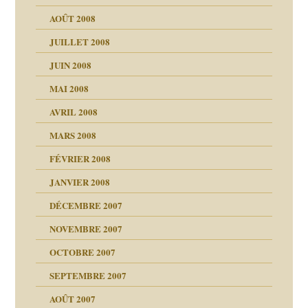
AOÛT 2008
a page
JUILLET 2008
as
culpabilité
JUIN 2008
 la rage
MAI 2008
AVRIL 2008
bilité
MARS 2008
t comprendre
e Miller
 fait
é
FÉVRIER 2008
ptômes
JANVIER 2008
ées entières ?
 simples
ns aujourd’hui
 de moi
DÉCEMBRE 2007
é
!!
NOVEMBRE 2007
s 20 ans
repères
ver….et printemps
ups
d Welzer
 lui est arrivé
OCTOBRE 2007
AITS
leçons
ccroche à lui
ion
SEPTEMBRE 2007
enfants
(Suite)
AOÛT 2007