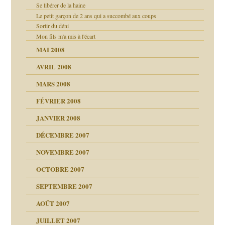
Se libérer de la haine
Le petit garçon de 2 ans qui a succombé aux coups
Sortir du déni
Mon fils m'a mis à l'écart
ion
MAI 2008
AVRIL 2008
MARS 2008
t comprendre
FÉVRIER 2008
JANVIER 2008
ns aujourd’hui
 de moi
DÉCEMBRE 2007
!!
NOVEMBRE 2007
s 20 ans
repères
ver….et printemps
d Welzer
 lui est arrivé
OCTOBRE 2007
AITS
leçons
ccroche à lui
SEPTEMBRE 2007
enfants
(Suite)
AOÛT 2007
ents
agnon
JUILLET 2007