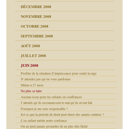
DÉCEMBRE 2008
NOVEMBRE 2008
OCTOBRE 2008
s
SEPTEMBRE 2008
AOÛT 2008
a page
JUILLET 2008
as
culpabilité
JUIN 2008
Profiter de la situation d’impuissance pour sentir la rage
N’attendez pas qu’on vous pardonne
Même à 27 mois
Ne plus se taire
bilité
Aucune issue pour les enfants en souffrances
e Miller
J’attends qu’ils reconnaissent le mal qu’ils m’ont fait
é
ptômes
Pourquoi je me sens responsable ?
Est ce que la période de deuil peut durer des années entières ?
 simples
L’ex enfant mérite notre confiance
On ne peut jamais promettre de ne plus être fâché