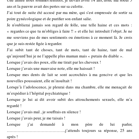
Une année nous sommes rentrées, je devais avoir 14 ans, donc ma soeur 5
ans et la pauvre avait des pertes sur sa culotte.
J’ai tout de suite été accusé par ma mère, qui s’est empressée de sortir sa
poire gynécologique et de purifier son enfant salie.
Je n’oublierai jamais son regard de folle, une telle haine et ces mots :
« regardes ce que tu m’obliges à faire !! » et elle lui introduit l’objet. Je ne
me souviens pas de mes sentiments ou émotions à ce moment là. Je crois
que je suis restée figée à regarder.
J’ai subit tant de choses, tant de mots, tant de haine, tant de mal
qu’aujourd’hui je ne l’appelle plus maman mais « putain du diable ».
Lorsque j’avais des poux, elle me tirait par les cheveux !
Lorsque j’avais une mauvaise note, elle me haissait !
Lorsque mes dents de lait se sont accrochées à ma gencive et que les
nouvelles poussaient, elle m’insultait !
Lorsqu’à l’adolescence, je pleurai dans ma chambre, elle me menaçait de
m’expédier à l’hôpital psychiatrique !
Lorsque je lui ai dit avoir subit des attouchements sexuels, elle m’a
regardé !
Lorsque j’avais mal , je souffrais en silence !
Lorsque j’avais peur, je me taisais !
Lorsque j’ai demandé à mon père de lui parler,
……………………………………..j’attends toujours sa réponse, 25 ans
après !