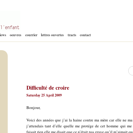
Aller
views
oeuvres
courrier
lettres ouvertes
tracts
contact
au
contenu
Re
Difficulté de croire
Saturday 25 April 2009
Bonjour,
Voici des années que j’ai la haine contre ma mère car elle ne ma
j’attendais tant d’elle quelle me protége de cet homme qui me b
faisait rien elle me disait que ce n’était pas grave qu’il m’aimait 