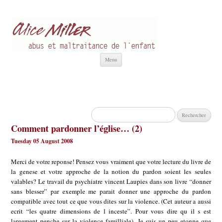
Alice Miller fr
Abus et Maltraitance de l'Enfant
Aller
Menu
au
contenu
Rechercher :
Comment pardonner l’église… (2)
Tuesday 05 August 2008
Merci de votre reponse! Pensez vous vraiment que votre lecture du livre de
la genese et votre approche de la notion du pardon soient les seules
valables? Le travail du psychiatre vincent Laupies dans son livre “donner
sans blesser” par exemple me parait donner une approche du pardon
compatible avec tout ce que vous dites sur la violence. (Cet auteur a aussi
ecrit “les quatre dimensions de l inceste”. Pour vous dire qu il s est
largement penche sur la violence familliale). Je suis un peu etonne que