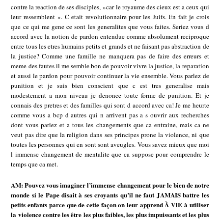
contre la reaction de ses disciples, »car le royaume des cieux est a ceux qui
leur ressemblent ». C etait revolutionnaire pour les Juifs. En fait je crois
que ce qui me gene ce sont les generalites que vous faites. Seriez vous d
accord avec la notion de pardon entendue comme absolument reciproque
entre tous les etres humains petits et grands et ne faisant pas abstraction de
la justice? Comme une famille ne manquera pas de faire des erreurs et
meme des fautes il me semble bon de pouvoir vivre la justice, la reparation
et aussi le pardon pour pouvoir continuer la vie ensemble. Vous parlez de
punition et je suis bien conscient que c est tres generalise mais
modestement a mon niveau je denonce toute forme de punition. Et je
connais des pretres et des familles qui sont d accord avec ca! Je me heurte
comme vous a bcp d autres qui n arrivent pas a s ouvrir aux recherches
dont vous parlez et a tous les changements que ca entraine, mais ca ne
veut pas dire que la religion dans ses principes prone la violence, ni que
toutes les personnes qui en sont sont aveugles. Vous savez mieux que moi
l immense changement de mentalite que ca suppose pour comprendre le
temps que ca met.
AM: Pouvez vous imaginer l’immense changement pour le bien de notre
monde si le Pape disait à ses croyants qu’il ne faut JAMAIS battre les
petits enfants parce que de cette façon on leur apprend À VIE à utiliser
la violence contre les être les plus faibles, les plus impuissants et les plus