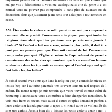
malgre vos « felicitations » vous me cataloguiez si vite du genre « c est
normal vous ne pouvez pas comprendre » sans plus de nuances ou de
discussion alors que justement je me sens tout a fait pret a tout remettre en
cause.
AM: Être contre la violence ne suffit pas si on ne veut pas comprendre
comment elle se produit. Pouvez-vous m’expliquer pourquoi toutes les
religions demandent que l’on pardonne aux parents mais jamais à
l’enfant? Si l’enfant a fait une erreur, même la plus petite, il doit être
puni par ses parents pour que Dieu soit content de lui. Pouvez-vous
comprendre pourquoi l’Église et même le Pape refusent de prendre
connaissance des recherches qui montrent que le cerveau d’un homme
se structure dans les 4 premières années, quand l’enfant apprend qu’il
faut battre les plus faibles?
Je suis d accord avec vous que dans la religion que je connais le mieux on
insiste bcp sur l autorite parentale tres souvent sans un reel respect de l
enfant. En meme temps je suis temoin que votre travail comme celui de
beaucoup d autres avec vous a contribue a faire changer les mentalites. Je
vois mes freres et soeurs mais aussi d autres couples demander pardon a
leurs enfants et les eduquer sans « tapes » ni rien d autre de violent. Et ils
sont tres cathos. Jesus a bien dit « laissez les petits enfants venir a moi »