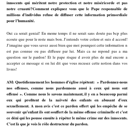
innocents qui méritent notre protection et notre miséricorde et pas
notre cruauté?Comment expliquez vous que le Pape responsable de
millions d’individus refuse de diffuser cette information primordiale
pour l’humanité.
Oui ca serait genial! En meme temps il ne serait sans doute pas bcp plus
ecoute que pour le reste mais bon. J’entends votre colere et suis d accord!
J’imagine que vous savez aussi bien que moi pourquoi cette information n
est pas connue ou pas diffusee par lui. Mais ca ne repond pas a ma
question sur le pardon! Et le pape risque d avoir plus de mal encore a
accepter ce message si on lui dit que vous recusez cette notion dans vos
livres!
AM: Quotidiennement les hommes d’église répètent: » Pardonnez-nous
nos offenses, comme nous pardonnons aussi à ceux qui nous ont
offensé ». Comme nous le savons maintenant, il y en a beaucoup parmi
eux qui profitent de la naïveté des enfants en abusant d’eux
sexuellement. A mon avis c’est ce pardon offert qui les empêche de se
souvenir qu’enfant ils ont souffert de la même offense criminelle et c’est
ce déni qui les pousse ensuite à répéter le même crime sur des innocents.
C’est là que je vois le rôle destructeur du pardon.