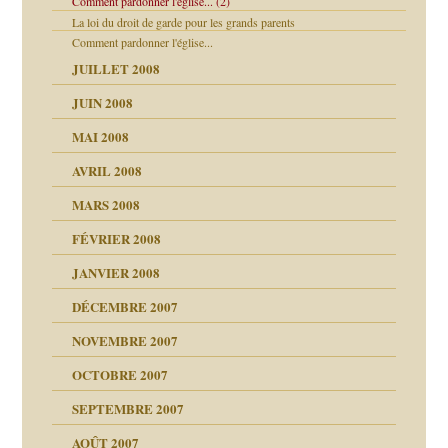
Comment pardonner l'église... (2)
La loi du droit de garde pour les grands parents
Comment pardonner l'église...
ion
JUILLET 2008
culpabilité
JUIN 2008
 la rage
MAI 2008
AVRIL 2008
MARS 2008
t comprendre
 fait
FÉVRIER 2008
JANVIER 2008
ées entières ?
ns aujourd’hui
 de moi
DÉCEMBRE 2007
é
!!
NOVEMBRE 2007
s 20 ans
repères
ver….et printemps
ups
d Welzer
 lui est arrivé
OCTOBRE 2007
AITS
leçons
ccroche à lui
SEPTEMBRE 2007
enfants
(Suite)
AOÛT 2007