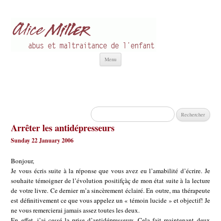
Alice Miller fr
Abus et Maltraitance de l'Enfant
Aller
Menu
au
contenu
Rechercher :
Arrêter les antidépresseurs
Sunday 22 January 2006
Bonjour,
Je vous écris suite à la réponse que vous avez eu l’amabilité d’écrire. Je
souhaite témoigner de l’évolution positifçàç de mon état suite à la lecture
de votre livre. Ce dernier m’a sincèrement éclairé. En outre, ma thérapeute
est définitivement ce que vous appelez un « témoin lucide » et objectif! Je
ne vous remercierai jamais assez toutes les deux.
En effet, j’ai cessé la prise d’antidépresseurs. Cela fait maintenant deux