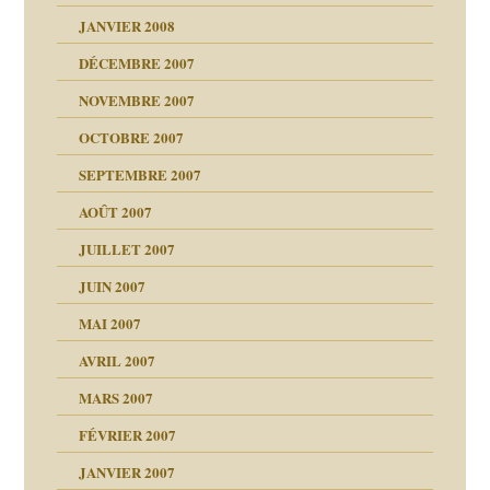
JANVIER 2008
ées entières ?
 simples
ns aujourd’hui
 de moi
DÉCEMBRE 2007
é
!!
NOVEMBRE 2007
s 20 ans
repères
ver….et printemps
ups
d Welzer
 lui est arrivé
OCTOBRE 2007
AITS
leçons
ccroche à lui
ion
SEPTEMBRE 2007
enfants
(Suite)
AOÛT 2007
ents
agnon
JUILLET 2007
ent
JUIN 2007
les thérapeutiques
ténèbres
MAI 2007
AVRIL 2007
ubi
MARS 2007
FÉVRIER 2007
ui
rien savoir
JANVIER 2007
reuses ensuite
 notre vie