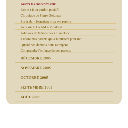
Arrêter les antidépresseurs
Existe-t-il un pardon positif?
Chronique de Pierre Goldman
Sortir du « formatage » de ses parents
Avis sur le CRAM à Montréal
Adresses de thérapeutes à Barcelone
J’adore mes parents qui s’inquiètent pour moi
Quand nos démons nous rattrapent
Comprendre l’enfance de nos parents
DÉCEMBRE 2005
NOVEMBRE 2005
OCTOBRE 2005
SEPTEMBRE 2005
AOÛT 2005
ce
, cocaïne.