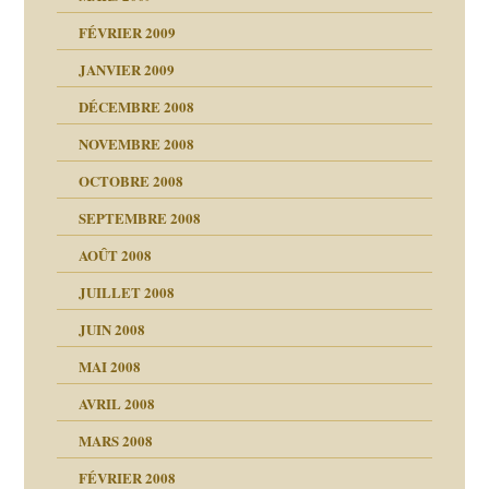
FÉVRIER 2009
JANVIER 2009
DÉCEMBRE 2008
NOVEMBRE 2008
OCTOBRE 2008
s
SEPTEMBRE 2008
AOÛT 2008
a page
JUILLET 2008
as
culpabilité
JUIN 2008
 la rage
MAI 2008
AVRIL 2008
bilité
MARS 2008
t comprendre
e Miller
 fait
é
FÉVRIER 2008
ptômes