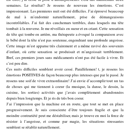
semaines. Le résultat? Je ressens de nouveau les émotions. C’est
impressionant. Les premieres nuit ont été difficiles. J’ai éprouvé beaucoup
de mal à m’endormir naturellement, prise de démangeaisons
incontrôlables. J’ai fait des cauchemars terribles, dans lesquels ma tête
tombait à la renverse. Je me réveillais en sueur et en criant. Cette sensation
de tête qui tombe en arrière, ma thérapeute a évoqué la comparaison avec
le bébé dont la tête n’est pas soutenue, engendrant une profonde angoisse.
Cette image m’est apparue très clairement et a même ravivé des souvenirs
d’enfant, où cette sensation se produisait et m’angoissait terriblement.
Bref, ces premiers jours sans médicaments n’ont pas été facile à vivre. Et
c’est peu dire.
Ces nuits difficiles semblent avoir cessé. Parallèlemen! t, je ressens les
émotions POSITIVES de façon beaucoup plus intenses que par le passé. Je
ressens une soif de vivre extraordinaire! J’ai envie d’accomplir tout un tas
de choses qui me tiennent à coeur (la musique, la danse, le dessin, la
cuisine, les sorties) activités que j’avais complètement abandonnées
depuis bien longtemps. Et je ris de très bon coeur.
J’ai l’impression que la machine est en route, que tout se met en place
progressivement. Je suis consciente d’être toujours fragile et que la
moindre contrariété peut me déstabiliser, mais je trouve en moi la force de
résister à l’angoisse, et comme par magie, les situations stressantes
semblent se rétablir naturellement.