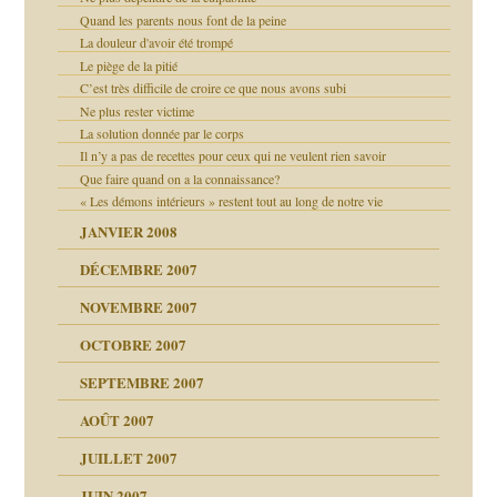
Quand les parents nous font de la peine
ténèbres
La douleur d'avoir été trompé
Le piège de la pitié
C’est très difficile de croire ce que nous avons subi
Ne plus rester victime
La solution donnée par le corps
ui
Il n’y a pas de recettes pour ceux qui ne veulent rien savoir
Que faire quand on a la connaissance?
« Les démons intérieurs » restent tout au long de notre vie
JANVIER 2008
DÉCEMBRE 2007
!!
NOVEMBRE 2007
s 20 ans
ver….et printemps
d Welzer
OCTOBRE 2007
AITS
SEPTEMBRE 2007
AOÛT 2007
ents
JUILLET 2007
JUIN 2007