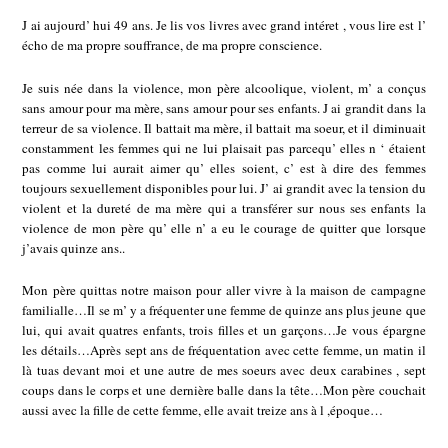
J ai aujourd’ hui 49 ans. Je lis vos livres avec grand intéret , vous lire est l’
écho de ma propre souffrance, de ma propre conscience.
Je suis née dans la violence, mon père alcoolique, violent, m’ a conçus
sans amour pour ma mère, sans amour pour ses enfants. J ai grandit dans la
terreur de sa violence. Il battait ma mère, il battait ma soeur, et il diminuait
constamment les femmes qui ne lui plaisait pas parcequ’ elles n ‘ étaient
pas comme lui aurait aimer qu’ elles soient, c’ est à dire des femmes
toujours sexuellement disponibles pour lui. J’ ai grandit avec la tension du
violent et la dureté de ma mère qui a transférer sur nous ses enfants la
violence de mon père qu’ elle n’ a eu le courage de quitter que lorsque
j’avais quinze ans..
Mon père quittas notre maison pour aller vivre à la maison de campagne
familialle…Il se m’ y a fréquenter une femme de quinze ans plus jeune que
lui, qui avait quatres enfants, trois filles et un garçons…Je vous épargne
les détails…Après sept ans de fréquentation avec cette femme, un matin il
là tuas devant moi et une autre de mes soeurs avec deux carabines , sept
coups dans le corps et une dernière balle dans la tête…Mon père couchait
aussi avec la fille de cette femme, elle avait treize ans à l ,époque…