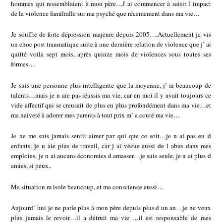
hommes qui ressemblaient à mon père…J ai commencer à saisir l impact
de la violence familialle sur ma psyché que récemement dans ma vie…
Je souffre de forte dépression majeure depuis 2005….Actuellement je vis
un choc post traumatique suite à une dernière relation de violence que j’ ai
quitté voila sept mois, après quinze mois de violences sous toutes ses
formes…
Je suis une personne plus intelligente que la moyenne, j’ ai beaucoup de
talents…mais je n aie pas réussis ma vie, car en moi il y avait toujours ce
vide affectif qui se creusait de plus en plus profondément dans ma vie…et
ma naiveté à adorer mes parents à tout prix m’ a couté ma vie…
Je ne me suis jamais sentit aimer par qui que ce soit…je n ai pas eu d
enfants, je n aie plus de travail, car j ai vécue aussi de l abus dans mes
emploies, je n ai aucuns économies d amasser…je suis seule, je n ai plus d
amies, si peux..
Ma situation m isole beaucoup, et ma conscience aussi…
Aujourd’ hui je ne parle plus à mon père depuis plus d un an…je ne veux
plus jamais le revoir…il a détruit ma vie …il est responsable de mes