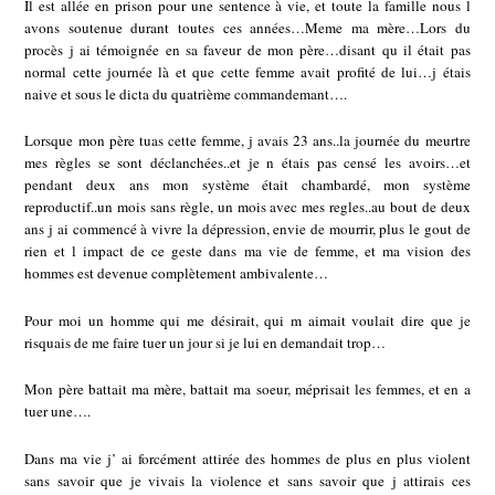
Il est allée en prison pour une sentence à vie, et toute la famille nous l
avons soutenue durant toutes ces années…Meme ma mère…Lors du
procès j ai témoignée en sa faveur de mon père…disant qu il était pas
normal cette journée là et que cette femme avait profité de lui…j étais
naive et sous le dicta du quatrième commandemant….
Lorsque mon père tuas cette femme, j avais 23 ans..la journée du meurtre
mes règles se sont déclanchées..et je n étais pas censé les avoirs…et
pendant deux ans mon système était chambardé, mon système
reproductif..un mois sans règle, un mois avec mes regles..au bout de deux
ans j ai commencé à vivre la dépression, envie de mourrir, plus le gout de
rien et l impact de ce geste dans ma vie de femme, et ma vision des
hommes est devenue complètement ambivalente…
Pour moi un homme qui me désirait, qui m aimait voulait dire que je
risquais de me faire tuer un jour si je lui en demandait trop…
Mon père battait ma mère, battait ma soeur, méprisait les femmes, et en a
tuer une….
Dans ma vie j’ ai forcément attirée des hommes de plus en plus violent
sans savoir que je vivais la violence et sans savoir que j attirais ces