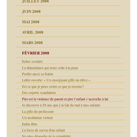
JUILLET 2008
as
culpabilité
JUIN 2008
 la rage
MAI 2008
AVRIL 2008
bilité
MARS 2008
t comprendre
e Miller
 fait
é
FÉVRIER 2008
ptômes
Echec scolaire
ées entières ?
 simples
La dépendance qui nous colle à la peau
ns aujourd’hui
 de moi
Perdre aussi sa fratrie
é
Lettre ouverte: « Un enseignant gifle un élève »
repères
Est ce que je peux croire ce que je ressens?
ups
Des experts scandaleux
 lui est arrivé
leçons
Pire est la violence du parent et pire l’enfant s’accroche à lui
ion
Je découvre à 58 ans que j’ai fait du mal à mes enfants
(Suite)
La gifle du professeur
Un instituteur violent
Enfin libre
agnon
La force de survie d'un enfant
ent
Ne plus dépendre de la culpabilité
les thérapeutiques