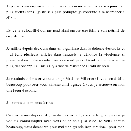
Je pense beaucoup au suicide, je voudrais mourrir car ma vie n a pour moi
plus aucuns sens…je ne sais plus pourquoi je continue à m accrocher à
elle…
Est ce la culpabilité qui me rend ainsi encore une fois..je suis pétrifié de
culpabilité….
Je millite depuis deux ans dans un organisme dans la défense des droits et
j ai écrit plusieurs articles dans lesquels je dénonce la vioelence si
présente dans notre société…mais ce n est pas suffisant je voudrais écrire
plus, dénoncer plus…mais il y a tant de résistance autour de nous…
Je voudrais embrasser votre courage Madame Miller car il vous en à fallu
beaucoup pour oser vous affirmer ainsi , grace à vous je retrouve en moi
une lueur d espoir…
J aimerais encore vous écrires
Ce soir je suis déjà si fatiguée de l avoir fait , car il y longtemps que je
voulais communiquer avec vous et ce soir j ai osée. Je vous admire
beaucoup, vous demeurez pour moi une grande inspiraration…pour mon