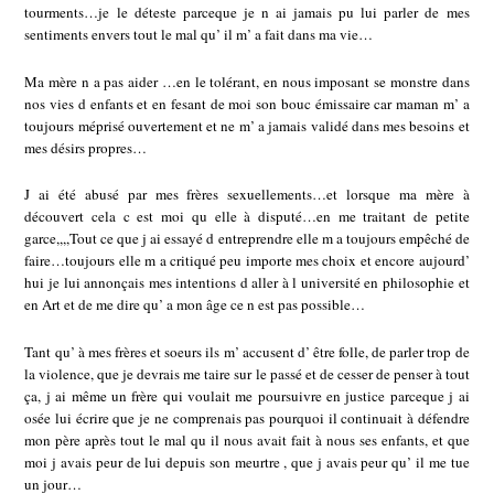
tourments…je le déteste parceque je n ai jamais pu lui parler de mes
sentiments envers tout le mal qu’ il m’ a fait dans ma vie…
Ma mère n a pas aider …en le tolérant, en nous imposant se monstre dans
nos vies d enfants et en fesant de moi son bouc émissaire car maman m’ a
toujours méprisé ouvertement et ne m’ a jamais validé dans mes besoins et
mes désirs propres…
J ai été abusé par mes frères sexuellements…et lorsque ma mère à
découvert cela c est moi qu elle à disputé…en me traitant de petite
garce,,,,Tout ce que j ai essayé d entreprendre elle m a toujours empêché de
faire…toujours elle m a critiqué peu importe mes choix et encore aujourd’
hui je lui annonçais mes intentions d aller à l université en philosophie et
en Art et de me dire qu’ a mon âge ce n est pas possible…
Tant qu’ à mes frères et soeurs ils m’ accusent d’ être folle, de parler trop de
la violence, que je devrais me taire sur le passé et de cesser de penser à tout
ça, j ai même un frère qui voulait me poursuivre en justice parceque j ai
osée lui écrire que je ne comprenais pas pourquoi il continuait à défendre
mon père après tout le mal qu il nous avait fait à nous ses enfants, et que
moi j avais peur de lui depuis son meurtre , que j avais peur qu’ il me tue
un jour…