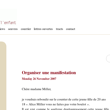
Aller
views
oeuvres
courrier
lettres ouvertes
tracts
contact
au
contenu
Re
Organiser une manifestation
Monday 26 November 2007
Chère madame Miller,
je voudrais rebondir sur le courrier de cette jeune fille de 20 ans
18 « Alice Miller vous ne faites pas votre boulot ».
Il est vrai comme le souligne douloureusement cette jeune fille