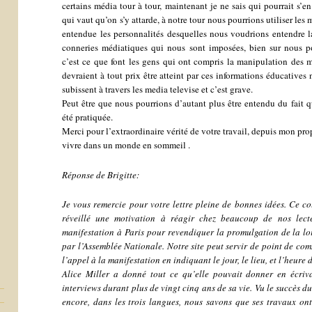
certains média tour à tour, maintenant je ne sais qui pourrait s’en
qui vaut qu’on s’y attarde, à notre tour nous pourrions utiliser le
entendue les personnalités desquelles nous voudrions entendre l
conneries médiatiques qui nous sont imposées, bien sur nous po
c’est ce que font les gens qui ont compris la manipulation des 
devraient à tout prix être atteint par ces informations éducatives n
subissent à travers les media televise et c’est grave.
Peut être que nous pourrions d’autant plus être entendu du fait q
été pratiquée.
Merci pour l’extraordinaire vérité de votre travail, depuis mon prop
vivre dans un monde en sommeil .
Réponse de Brigitte:
Je vous remercie pour votre lettre pleine de bonnes idées. Ce co
réveillé une motivation à réagir chez beaucoup de nos lect
manifestation à Paris pour revendiquer la promulgation de la loi 
par l’Assemblée Nationale. Notre site peut servir de point de c
l’appel à la manifestation en indiquant le jour, le lieu, et l’heure
s
Alice Miller a donné tout ce qu’elle pouvait donner en écrivant
interviews durant plus de vingt cinq ans de sa vie. Vu le succès d
encore, dans les trois langues, nous savons que ses travaux on