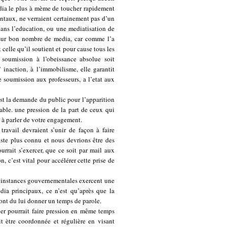
edia le plus à mème de toucher rapidement
dentaux, ne verraient certainement pas d’un
dans l’education, ou une mediatisation de
w sur bon nombre de media, car comme l’a
 celle qu’il soutient et pour cause tous les
soumission à l’obeissance absolue soit
’ inaction, à l’immobilisme, elle garantit
re soumission aux professeurs, a l’etat aux
est la demande du public pour l’apparition
able. une pression de la part de ceux qui
e à parler de votre engagement.
ravail devraient s’unir de façon à faire
iste plus connu et nous devrions être des
urrait s’exercer, que ce soit par mail aux
n, c’est vital pour accélérer cette prise de
 instances gouvernementales exercent une
dia principaux, ce n’est qu’après que la
 ont du lui donner un temps de parole.
ller pourrait faire pression en même temps
it ètre coordonnée et régulière en visant