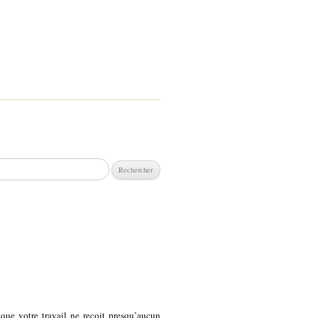
chercher :
 que votre travail ne reçoit presqu’aucun