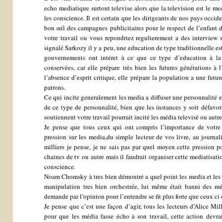
echo mediatique surtout televise alors que la television est le m
les conscience. Il est certain que les dirigeants de nos pays occi
bon œil des campagnes publicitaires pour le respect de l’enfant 
votre travail ou vous repondriez regulierement a des intervie
signalé Sarkozy il y a peu, une education de type traditionnelle est
gouvernements ont intéret à ce que ce type d’education à la 
conservées, car elle prépare très bien les futures générations à l
l’absence d’esprit critique, elle prépare la population a une futu
patrons.
Ce qui incite generalement les media a diffuser une personnalité 
de ce type de personnalité, bien que les instances y soit défavor
soutiennent votre travail pourrait incité les média televisé ou autr
Je pense que tous ceux qui ont compris l’importance de votre t
pression sur les media,du simple lecteur de vos livre, au journal
milliers je pense, je ne sais pas par quel moyen cette pression po
chaines de tv ou autre mais il faudrait organiser cette mediatisatio
conscience.
Noam Chomsky à tres bien démontré a quel point les media et les
manipulation tres bien orchestrée, lui même était banni des mé
demande par l’opinion pour l’entendre se fit plus forte que ceux ci
Je pense que c’est une façon d’agir, tous les lecteurs d’Alice Mi
pour que les média fasse écho à son travail, cette action devra