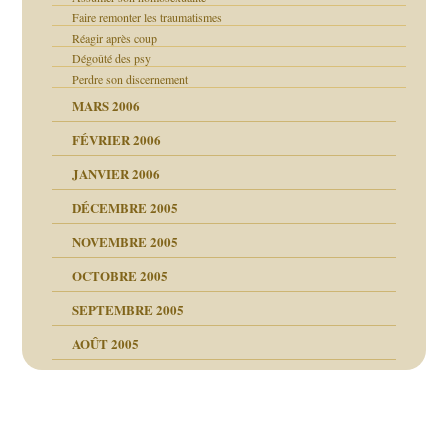
Faire remonter les traumatismes
Réagir après coup
Dégoûté des psy
Perdre son discernement
MARS 2006
FÉVRIER 2006
JANVIER 2006
DÉCEMBRE 2005
NOVEMBRE 2005
OCTOBRE 2005
SEPTEMBRE 2005
AOÛT 2005
ce
, cocaïne.