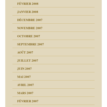
e Miller
 fait
é
FÉVRIER 2008
ptômes
JANVIER 2008
ées entières ?
 simples
ns aujourd’hui
 de moi
DÉCEMBRE 2007
é
!!
NOVEMBRE 2007
s 20 ans
repères
ver….et printemps
ups
d Welzer
 lui est arrivé
OCTOBRE 2007
AITS
leçons
ccroche à lui
ion
SEPTEMBRE 2007
enfants
(Suite)
AOÛT 2007
ents
agnon
JUILLET 2007
ent
JUIN 2007
les thérapeutiques
ténèbres
MAI 2007
AVRIL 2007
ubi
MARS 2007
FÉVRIER 2007
ui
rien savoir