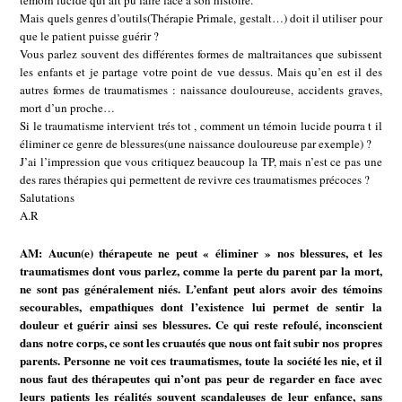
témoin lucide qui ait pu faire face à son histoire.
Mais quels genres d’outils(Thérapie Primale, gestalt…) doit il utiliser pour
que le patient puisse guérir ?
Vous parlez souvent des différentes formes de maltraitances que subissent
les enfants et je partage votre point de vue dessus. Mais qu’en est il des
autres formes de traumatismes : naissance douloureuse, accidents graves,
mort d’un proche…
Si le traumatisme intervient trés tot , comment un témoin lucide pourra t il
éliminer ce genre de blessures(une naissance douloureuse par exemple) ?
J’ai l’impression que vous critiquez beaucoup la TP, mais n’est ce pas une
des rares thérapies qui permettent de revivre ces traumatismes précoces ?
Salutations
A.R
AM: Aucun(e) thérapeute ne peut « éliminer » nos blessures, et les
traumatismes dont vous parlez, comme la perte du parent par la mort,
ne sont pas généralement niés. L’enfant peut alors avoir des témoins
secourables, empathiques dont l’existence lui permet de sentir la
douleur et guérir ainsi ses blessures. Ce qui reste refoulé, inconscient
dans notre corps, ce sont les cruautés que nous ont fait subir nos propres
parents. Personne ne voit ces traumatismes, toute la société les nie, et il
nous faut des thérapeutes qui n’ont pas peur de regarder en face avec
leurs patients les réalités souvent scandaleuses de leur enfance, sans