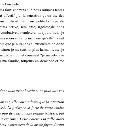
ue l’on a été.
nt les faux chemins que nous sommes tentés
 affectif. j’ai la sensation qu’on use des
n utilisait petit ou petite:la rage de
’étais active, remuante, rigolote,de bons
, combative,bavarde,etc….aujourd’hui, je
 ma soeur et moi,a ma mère qu’elle n’avait
oir, que je n’irai pas à leur crémation,donc
e sinon je me sentirai plus harmonieuse. je
que chose:quoi et comment ?je me retrouve
ns ma famille, toujours en demande et me
e dont vous aviez besoin et ne plus voir vos
son nez, elle vous indique que la situation
ssé. La présence si forte de votre colère
coup de peur ou une grande tristesse, qui
 exprimer. Cette colère s’installe alors
ières, exactement de la même façon devant