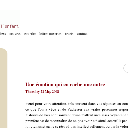
Aller
views
oeuvres
courrier
lettres ouvertes
tracts
contact
au
contenu
Re
Une émotion qui en cache une autre
Thursday 22 May 2008
merci pour votre attention. trés souvent dans vos réponses au cou
ce que l’on a vécu et de s’adresser aux vraies personnes respo
histoires de vies sont souvent d’une maltraitance assez voyante.je t
première est de reconnaître de ne pas avoir été aimé, acceuilli par 
longtemps,et ça ne se résoud pas intellectuellement ou par la volont